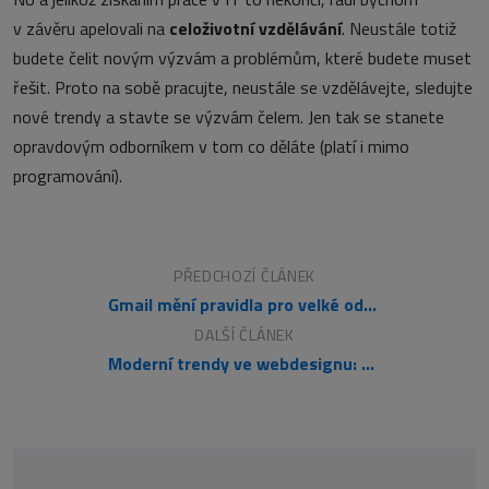
v závěru apelovali na
celoživotní vzdělávání
. Neustále totiž
budete čelit novým výzvám a problémům, které budete muset
řešit. Proto na sobě pracujte, neustále se vzdělávejte, sledujte
nové trendy a stavte se výzvám čelem. Jen tak se stanete
opravdovým odborníkem v tom co děláte (platí i mimo
programování).
PŘEDCHOZÍ ČLÁNEK
Gmail mění pravidla pro velké odesílatele: Cílem je zvýšení bezpečnosti a omezení spamu
DALŠÍ ČLÁNEK
Moderní trendy ve webdesignu: Top trendy pro rok 2024