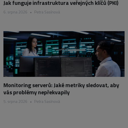
Jak funguje infrastruktura veřejných klíčů (PKI)
6. srpna 2026
•
Petra Sasínová
Monitoring serverů: Jaké metriky sledovat, aby
vás problémy nepřekvapily
5. srpna 2026
•
Petra Sasínová