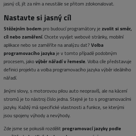
jasný cíl, jít za ním a neustále se přitom zdokonalovat.
Nastavte si jasný cíl
Stěžejním bodem
pro budoucí programátory je
zvolit si směr,
cíl nebo zaměření
. Chcete vyvíjet webové stránky, mobilní
aplikace nebo se zaměříte na analýzu dat?
Volba
programovacího jazyka
je v tomto případě podobným
procesem, jako
výběr nářadí v řemesle
. Volba cíle představuje
definici projektu a volba programovacího jazyka výběr ideálního
nářadí.
Jinými slovy, s motorovou pilou auto neopravíš, ale na kácení
stromů je to nástroj číslo jedna. Stejné je to s programovacími
jazyky. Každý má specifické vlastnosti a funkce, se kterými
jsou spojeny výhody a nevýhody.
Zde jsme se pokusili rozdělit
programovací jazyky podle