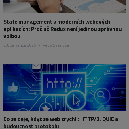
State management v moderních webových
aplikacích: Proč už Redux není jedinou správnou
volbou
23. července 2026
•
Petra Sasínová
Co se děje, když se web zrychlí: HTTP/3, QUIC a
budoucnost protokolů