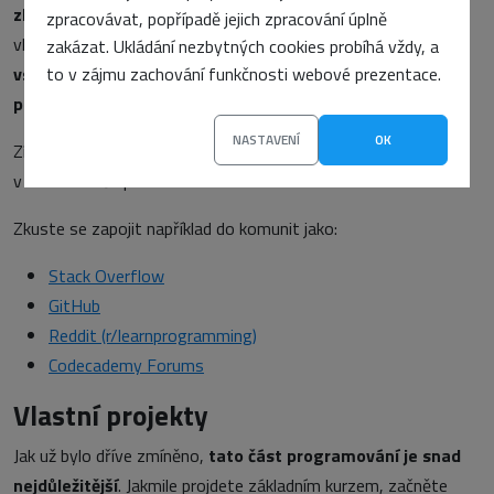
zkušeností
vám umožní rozšířit své znalosti mimo hranice
zpracovávat, popřípadě jejich zpracování úplně
vlastních studií a kurzů.
Potkáte nové lidi
, což vám usnadní
zakázat. Ukládání nezbytných cookies probíhá vždy, a
to v zájmu zachování funkčnosti webové prezentace.
vstup do odvětví
a získáte skvělou příležitost k
budování
profesionálních vztahů (networking)
.
NASTAVENÍ
OK
Získáte zde také
přístupy ke knihovnám
, ze kterých můžete
v budoucnu čerpat.
Zkuste se zapojit například do komunit jako:
Stack Overflow
GitHub
Reddit (r/learnprogramming)
Codecademy Forums
Vlastní projekty
Jak už bylo dříve zmíněno,
tato část programování je snad
nejdůležitější
. Jakmile projdete základním kurzem, začněte