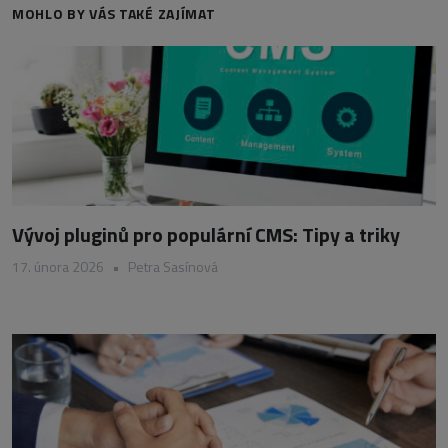
MOHLO BY VÁS TAKÉ ZAJÍMAT
Vývoj pluginů pro populární CMS: Tipy a triky
17. února 2026
•
Petra Sasínová