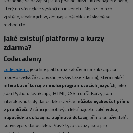
Rozhodně se nezapisujte do prvního kurzu, který najdete nebo,
který na vás někde vyskočí na internetu. Něco si o nich
zjistěte, ideálně jich vyzkoušejte několik a následně se
rozhodujte.
Jaké existují platformy a kurzy
zdarma?
Codecademy
Codecademy
je online platforma založená na subscription
modelu (velká část obsahu je však také zdarma), která nabízí
interaktivní kurzy v mnoha programovacích jazycích
, jako
jsou Python, JavaScript, HTML, CSS a další. Kurzy jsou
interaktivní, tedy danou lekci si vždy
můžete vyzkoušet přímo
v prohlížeči
. V rámci jednotlivých lekcí najdete také
videa,
nápovědy a odkazy na zajímavé dotazy
, přímo od uživatelů,
související s danou lekcí. Právě tyto dotazy jsou pro