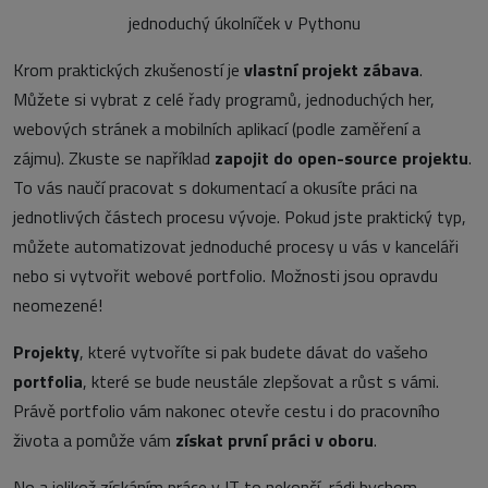
jednoduchý úkolníček v Pythonu
Krom praktických zkušeností je
vlastní projekt zábava
.
Můžete si vybrat z celé řady programů, jednoduchých her,
webových stránek a mobilních aplikací (podle zaměření a
zájmu). Zkuste se například
zapojit do open-source projektu
.
To vás naučí pracovat s dokumentací a okusíte práci na
jednotlivých částech procesu vývoje. Pokud jste praktický typ,
můžete automatizovat jednoduché procesy u vás v kanceláři
nebo si vytvořit webové portfolio. Možnosti jsou opravdu
neomezené!
Projekty
, které vytvoříte si pak budete dávat do vašeho
portfolia
, které se bude neustále zlepšovat a růst s vámi.
Právě portfolio vám nakonec otevře cestu i do pracovního
života a pomůže vám
získat první práci v oboru
.
No a jelikož získáním práce v IT to nekončí, rádi bychom