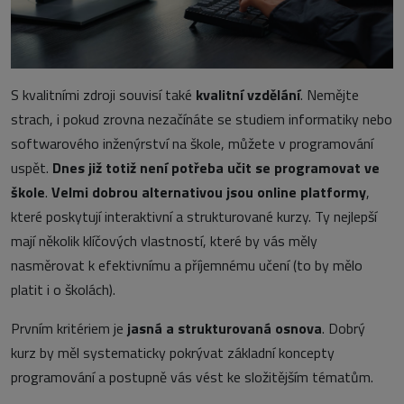
S kvalitními zdroji souvisí také
kvalitní vzdělání
. Nemějte
strach, i pokud zrovna nezačínáte se studiem informatiky nebo
softwarového inženýrství na škole, můžete v programování
uspět.
Dnes již totiž není potřeba učit se programovat ve
škole
.
Velmi dobrou alternativou jsou online platformy
,
které poskytují interaktivní a strukturované kurzy. Ty nejlepší
mají několik klíčových vlastností, které by vás měly
nasměrovat k efektivnímu a příjemnému učení (to by mělo
platit i o školách).
Prvním kritériem je
jasná a strukturovaná osnova
. Dobrý
kurz by měl systematicky pokrývat základní koncepty
programování a postupně vás vést ke složitějším tématům.