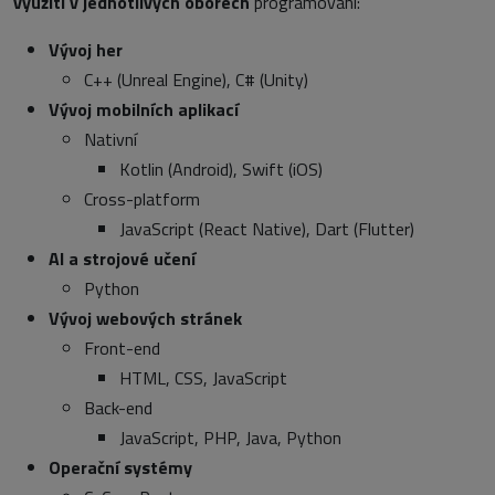
využití v jednotlivých oborech
programování:
Vývoj her
C++ (Unreal Engine), C# (Unity)
Vývoj mobilních aplikací
Nativní
Kotlin (Android), Swift (iOS)
Cross-platform
JavaScript (React Native), Dart (Flutter)
AI a strojové učení
Python
Vývoj webových stránek
Front-end
HTML, CSS, JavaScript
Back-end
JavaScript, PHP, Java, Python
Operační systémy