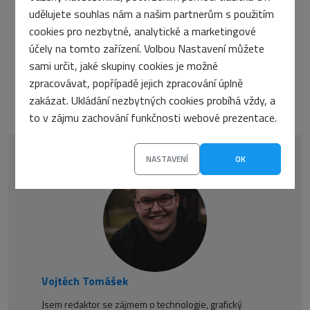
udělujete souhlas nám a našim partnerům s použitím
PŘEDCHOZÍ ČLÁNEK
cookies pro nezbytné, analytické a marketingové
Zabezpečení API v éře AI: Nové výzvy a strategie
účely na tomto zařízení. Volbou Nastavení můžete
DALŠÍ ČLÁNEK
sami určit, jaké skupiny cookies je možné
Pokuta 700 AUD pro Lululemon za posílání spamu
zpracovávat, popřípadě jejich zpracování úplně
zakázat. Ukládání nezbytných cookies probíhá vždy, a
to v zájmu zachování funkčnosti webové prezentace.
NASTAVENÍ
OK
Vojtěch Tomášek
Jsem redaktor se zájmem o technologie, grafický