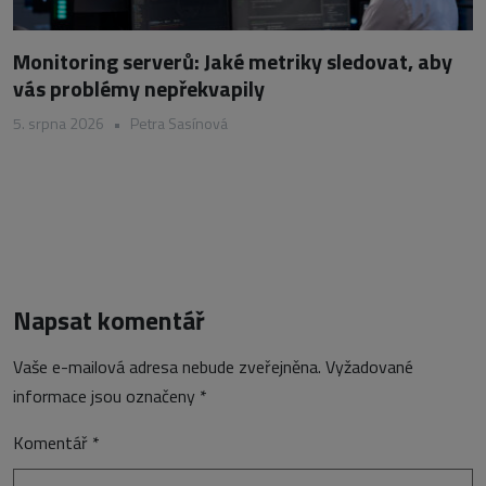
Monitoring serverů: Jaké metriky sledovat, aby
vás problémy nepřekvapily
5. srpna 2026
•
Petra Sasínová
Napsat komentář
Vaše e-mailová adresa nebude zveřejněna.
Vyžadované
informace jsou označeny
*
Komentář
*