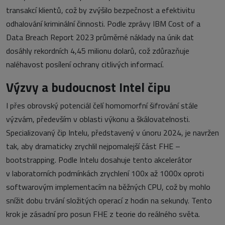
transakcí klientů, což by zvýšilo bezpečnost a efektivitu
odhalování kriminální činnosti. Podle zprávy IBM Cost of a
Data Breach Report 2023 průměrné náklady na únik dat
dosáhly rekordních 4,45 milionu dolarů, což zdůrazňuje
naléhavost posílení ochrany citlivých informací.
Výzvy a budoucnost Intel čipu
I přes obrovský potenciál čelí homomorfní šifrování stále
výzvám, především v oblasti výkonu a škálovatelnosti.
Specializovaný čip Intelu, představený v únoru 2024, je navržen
tak, aby dramaticky zrychlil nejpomalejší část FHE –
bootstrapping. Podle Intelu dosahuje tento akcelerátor
v laboratorních podmínkách zrychlení 100x až 1000x oproti
softwarovým implementacím na běžných CPU, což by mohlo
snížit dobu trvání složitých operací z hodin na sekundy. Tento
krok je zásadní pro posun FHE z teorie do reálného světa.