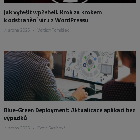
Jak vyřešit wp2shell: Krok za krokem
k odstranění viru z WordPressu
7. srpna 2026
•
Vojtěch Tomášek
Blue-Green Deployment: Aktualizace aplikací bez
výpadků
7. srpna 2026
•
Petra Sasínová