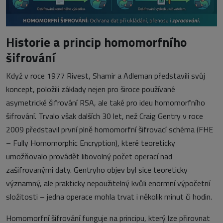
Historie a princip homomorfního
šifrování
Když v roce 1977 Rivest, Shamir a Adleman představili svůj
koncept, položili základy nejen pro široce používané
asymetrické šifrování RSA, ale také pro ideu homomorfního
šifrování. Trvalo však dalších 30 let, než Craig Gentry v roce
2009 představil první plně homomorfní šifrovací schéma (FHE
– Fully Homomorphic Encryption), které teoreticky
umožňovalo provádět libovolný počet operací nad
zašifrovanými daty. Gentryho objev byl sice teoreticky
významný, ale prakticky nepoužitelný kvůli enormní výpočetní
složitosti – jedna operace mohla trvat i několik minut či hodin.
Homomorfní šifrování funguje na principu, který lze přirovnat