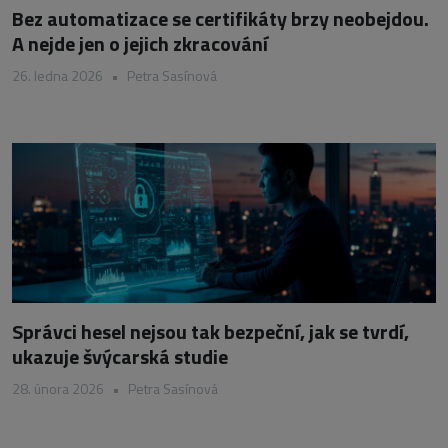
Bez automatizace se certifikáty brzy neobejdou.
A nejde jen o jejich zkracování
26. ledna 2026
•
Petra Sasínová
Správci hesel nejsou tak bezpeční, jak se tvrdí,
ukazuje švýcarská studie
28. února 2026
•
Petra Sasínová