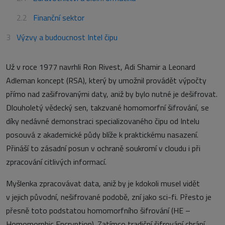
Finanční sektor
Výzvy a budoucnost Intel čipu
Už v roce 1977 navrhli Ron Rivest, Adi Shamir a Leonard
Adleman koncept (RSA), který by umožnil provádět výpočty
přímo nad zašifrovanými daty, aniž by bylo nutné je dešifrovat.
Dlouholetý vědecký sen, takzvané homomorfní šifrování, se
díky nedávné demonstraci specializovaného čipu od Intelu
posouvá z akademické půdy blíže k praktickému nasazení.
Přináší to zásadní posun v ochraně soukromí v cloudu i při
zpracování citlivých informací.
Myšlenka zpracovávat data, aniž by je kdokoli musel vidět
v jejich původní, nešifrované podobě, zní jako sci-fi. Přesto je
přesně toto podstatou homomorfního šifrování (HE –
Homomorphic Encryption). Zatímco tradiční šifrování chrání