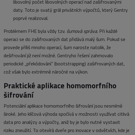
libovolný počet libovolných operací nad zašifrovanými
daty. Toto je svatý grál privátních výpočtů, který Gentry
poprvé realizoval.
Problémem FHE byla vždy tzv.
šumová správa
. Při každé
operaci se do zašifrovaných dat přidává malý šum. Pokud se
provede příliš mnoho operací, šum naroste natolik, že
dešifrování již není možné. Gentryho řešení zahrnovalo
periodické „překódování“ (bootstrapping) zašifrovaných dat,
což však bylo extrémně náročné na výkon.
Praktické aplikace homomorfního
šifrování
Potenciální aplikace homomorfního šifrování jsou nesmírně
široké. Jeho klíčová výhoda spočívá v možnosti využívat citlivá
data pro analýzy a výpočty, aniž by je bylo nutné vystavit
riziku zneužití. To otevírá dveře pro inovace v odvětvích, kde je