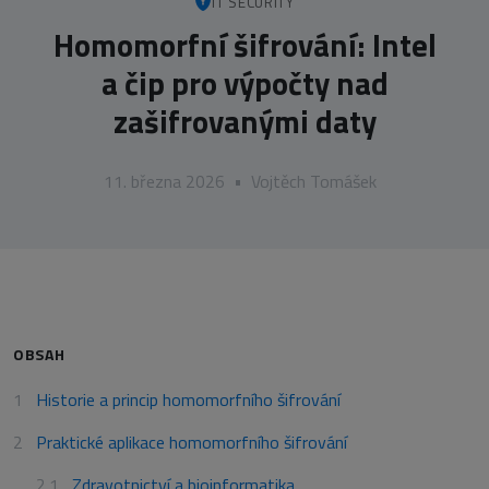
IT SECURITY
Homomorfní šifrování: Intel
a čip pro výpočty nad
zašifrovanými daty
11. března 2026
•
Vojtěch Tomášek
OBSAH
Historie a princip homomorfního šifrování
Praktické aplikace homomorfního šifrování
Zdravotnictví a bioinformatika