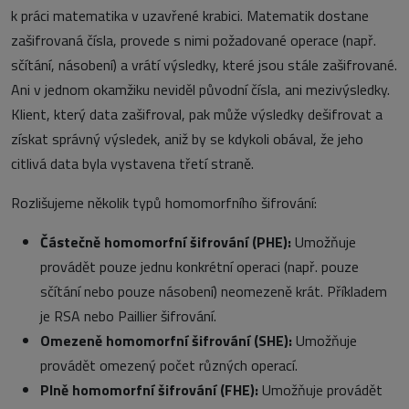
k práci matematika v uzavřené krabici. Matematik dostane
zašifrovaná čísla, provede s nimi požadované operace (např.
sčítání, násobení) a vrátí výsledky, které jsou stále zašifrované.
Ani v jednom okamžiku neviděl původní čísla, ani mezivýsledky.
Klient, který data zašifroval, pak může výsledky dešifrovat a
získat správný výsledek, aniž by se kdykoli obával, že jeho
citlivá data byla vystavena třetí straně.
Rozlišujeme několik typů homomorfního šifrování:
Částečně homomorfní šifrování (PHE):
Umožňuje
provádět pouze jednu konkrétní operaci (např. pouze
sčítání nebo pouze násobení) neomezeně krát. Příkladem
je RSA nebo Paillier šifrování.
Omezeně homomorfní šifrování (SHE):
Umožňuje
provádět omezený počet různých operací.
Plně homomorfní šifrování (FHE):
Umožňuje provádět