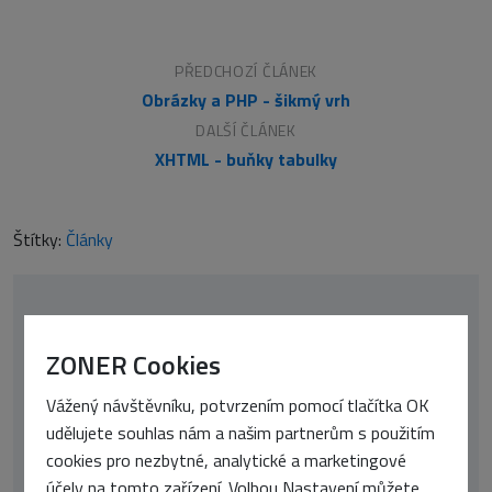
PŘEDCHOZÍ ČLÁNEK
Obrázky a PHP - šikmý vrh
DALŠÍ ČLÁNEK
XHTML - buňky tabulky
Štítky:
Články
ZONER Cookies
Vážený návštěvníku, potvrzením pomocí tlačítka OK
udělujete souhlas nám a našim partnerům s použitím
cookies pro nezbytné, analytické a marketingové
účely na tomto zařízení. Volbou Nastavení můžete