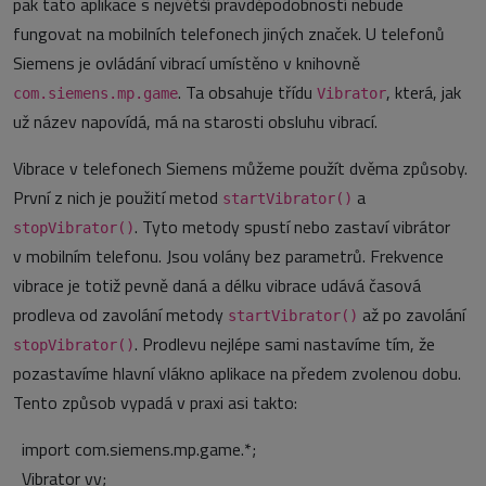
pak tato aplikace s největší pravděpodobností nebude
fungovat na mobilních telefonech jiných značek. U telefonů
Siemens je ovládání vibrací umístěno v knihovně
. Ta obsahuje třídu
, která, jak
com.siemens.mp.game
Vibrator
už název napovídá, má na starosti obsluhu vibrací.
Vibrace v telefonech Siemens můžeme použít dvěma způsoby.
První z nich je použití metod
a
startVibrator()
. Tyto metody spustí nebo zastaví vibrátor
stopVibrator()
v mobilním telefonu. Jsou volány bez parametrů. Frekvence
vibrace je totiž pevně daná a délku vibrace udává časová
prodleva od zavolání metody
až po zavolání
startVibrator()
. Prodlevu nejlépe sami nastavíme tím, že
stopVibrator()
pozastavíme hlavní vlákno aplikace na předem zvolenou dobu.
Tento způsob vypadá v praxi asi takto:
import com.siemens.mp.game.*;
Vibrator vv;