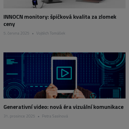
INNOCN monitory: špičková kvalita za zlomek
ceny
5. června 2025
•
Vojtěch Tomášek
Generativní video: nová éra vizuální komunikace
31. prosince 2025
•
Petra Sasínová