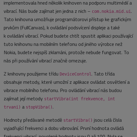
implementovala hned několik knihoven na podporu multimédií a
vibrací. Nás bude zajímat jen jedna z nich –
.
com.nokia.mid.ui
Tato knihovna umožňuje programátorovi přístup ke grafickým
prvkům (FullCanvas), k ovládání podsvícení displeje a také
k ovládání vibrací. Pokud budete chtít spustit aplikaci používající
tuto knihovnu na mobilním telefonu od jiného výrobce než
Nokia, budete nejspíš zklamáni, protože nebude fungovat. To
nás při používání vibrací značně omezuje.
Z knihovny použijeme třídu
. Tato třída
DeviceControl
obsahuje metody, které umožní z aplikace ovládat osvětlení a
vibrace mobilního telefonu. Pro ovládání vibrací nás budou
zajímat její metody
startVibra(int frekvence, int
a
.
trvani)
stopVibra()
Hodnoty předávané metodě
jsou celá čísla
startVibra()
vyjadřující frekvenci a dobu vibrování. První hodnota ovládá
frekvenci vibrací, povolené hodnoty jsou 0 až 100. Nula se