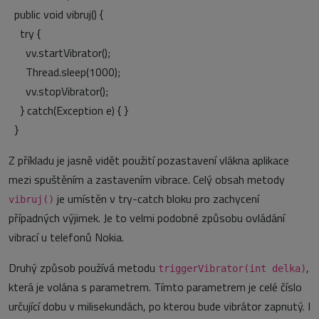
public void vibruj() {
try {
vv.startVibrator();
Thread.sleep(1000);
vv.stopVibrator();
} catch(Exception e) { }
}
Z příkladu je jasně vidět použití pozastavení vlákna aplikace
mezi spuštěním a zastavením vibrace. Celý obsah metody
je umístěn v try-catch bloku pro zachycení
vibruj()
případných výjimek. Je to velmi podobné způsobu ovládání
vibrací u telefonů Nokia.
Druhý způsob používá metodu
,
triggerVibrator(int delka)
která je volána s parametrem. Tímto parametrem je celé číslo
určující dobu v milisekundách, po kterou bude vibrátor zapnutý. I