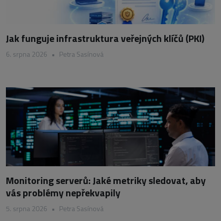
Jak funguje infrastruktura veřejných klíčů (PKI)
6. srpna 2026
•
Petra Sasínová
Monitoring serverů: Jaké metriky sledovat, aby
vás problémy nepřekvapily
5. srpna 2026
•
Petra Sasínová