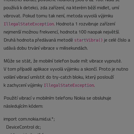
používá k detekci, zda zařízení, na kterém běží midlet, umí
vibrovat. Pokud tomu tak není, metoda vyvolá výjimku
. Hodnota 1 rozvibruje zařízení
IllegalStateException
nejmenší možnou frekvencí, hodnota 100 naopak největší.
Druhá hodnota předávaná metodě
je celé číslo a
startVibra()
udává dobu trvání vibrace v milisekundách.
Může se stát, že mobilní telefon bude mít vibrace vypnuté.
V tom případě aplikace vyvolá výjimku a skončí. Proto je nutno
volání vibrací umístit do try-catch bloku, který poslouží
k zachycení výjimky
.
IllegalStateException
Použití vibrací v mobilním telefonu Nokia se obsluhuje
následujícím kódem:
import com.nokia.mid.ui.*;
DeviceControl dc;