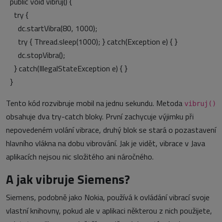
public void vibruj() {
try {
dc.startVibra(80, 1000);
try { Thread.sleep(1000); } catch(Exception e) { }
dc.stopVibra();
} catch(IllegalStateException e) { }
}
Tento kód rozvibruje mobil na jednu sekundu. Metoda
vibruj()
obsahuje dva try-catch bloky. První zachycuje výjimku při
nepovedeném volání vibrace, druhý blok se stará o pozastavení
hlavního vlákna na dobu vibrování. Jak je vidět, vibrace v Java
aplikacích nejsou nic složitého ani náročného.
A jak vibruje Siemens?
Siemens, podobně jako Nokia, používá k ovládání vibrací svoje
vlastní knihovny, pokud ale v aplikaci některou z nich použijete,