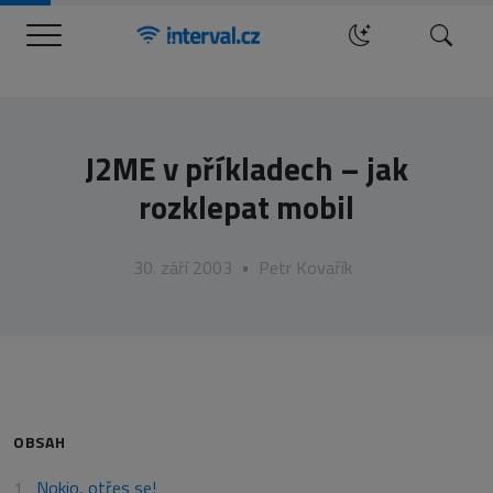
Menu
Hledat
J2ME v příkladech – jak
rozklepat mobil
30. září 2003
•
Petr Kovařík
OBSAH
Nokio, otřes se!