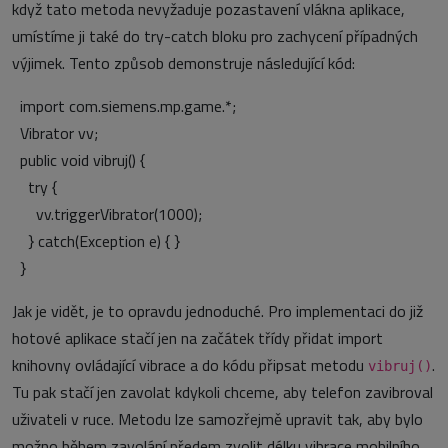
když tato metoda nevyžaduje pozastavení vlákna aplikace,
umístíme ji také do try-catch bloku pro zachycení případných
výjimek. Tento způsob demonstruje následující kód:
import com.siemens.mp.game.*;
Vibrator vv;
public void vibruj() {
try {
vv.triggerVibrator(1000);
} catch(Exception e) { }
}
Jak je vidět, je to opravdu jednoduché. Pro implementaci do již
hotové aplikace stačí jen na začátek třídy přidat import
knihovny ovládající vibrace a do kódu připsat metodu
.
vibruj()
Tu pak stačí jen zavolat kdykoli chceme, aby telefon zavibroval
uživateli v ruce. Metodu lze samozřejmě upravit tak, aby bylo
možno během zavolání předem zvolit délku vibrace mobilního