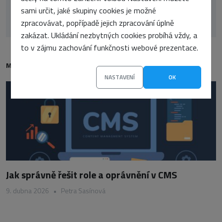
Petr Kovařík
sami určit, jaké skupiny cookies je možné
zpracovávat, popřípadě jejich zpracování úplně
zakázat. Ukládání nezbytných cookies probíhá vždy, a
to v zájmu zachování funkčnosti webové prezentace.
MOHLO BY VÁS TAKÉ ZAJÍMAT
NASTAVENÍ
OK
Jak správně řešit role a oprávnění v CMS
9. dubna 2026
•
Petra Sasínová