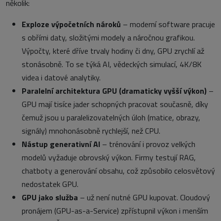
několik:
Exploze výpočetních nároků
– moderní software pracuje
s obřími daty, složitými modely a náročnou grafikou.
Výpočty, které dříve trvaly hodiny či dny, GPU zrychlí až
stonásobně. To se týká AI, vědeckých simulací, 4K/8K
videa i datové analytiky.
Paralelní architektura GPU (dramaticky vyšší výkon)
–
GPU mají tisíce jader schopných pracovat současně, díky
čemuž jsou u paralelizovatelných úloh (matice, obrazy,
signály) mnohonásobně rychlejší, než CPU.
Nástup generativní AI
– trénování i provoz velkých
modelů vyžaduje obrovský výkon. Firmy testují RAG,
chatboty a generování obsahu, což způsobilo celosvětový
nedostatek GPU.
GPU jako služba
– už není nutné GPU kupovat. Cloudový
pronájem (GPU-as-a-Service) zpřístupnil výkon i menším