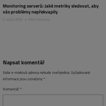
Monitoring serverů: Jaké metriky sledovat, aby
vás problémy nepřekvapily
5. srpna 2026
•
Petra Sasínová
Napsat komentář
Vaše e-mailová adresa nebude zveřejněna.
Vyžadované
informace jsou označeny
*
Komentář
*