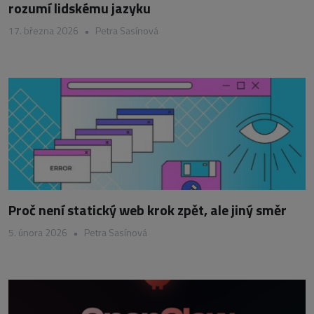
rozumí lidskému jazyku
17. března 2026
•
Petra Sasínová
Proč není statický web krok zpět, ale jiný směr
5. února 2026
•
Petra Sasínová