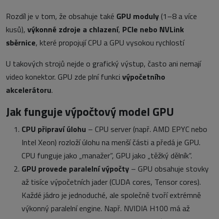
Rozdíl je v tom, že obsahuje také
GPU moduly
(1–8 a více
kusů),
výkonné zdroje a chlazení
,
PCIe nebo NVLink
sběrnice
, které propojují CPU a GPU vysokou rychlostí
U takových strojů nejde o grafický výstup, často ani nemají
video konektor. GPU zde plní funkci
výpočetního
akcelerátoru
.
Jak funguje výpočtový model GPU
CPU připraví úlohu
– CPU server (např. AMD EPYC nebo
Intel Xeon) rozloží úlohu na menší části a předá je GPU.
CPU funguje jako „manažer“, GPU jako „těžký dělník“.
GPU provede paralelní výpočty
– GPU obsahuje stovky
až tisíce výpočetních jader (CUDA cores, Tensor cores).
Každé jádro je jednoduché, ale společně tvoří extrémně
výkonný paralelní engine. Např. NVIDIA H100 má až