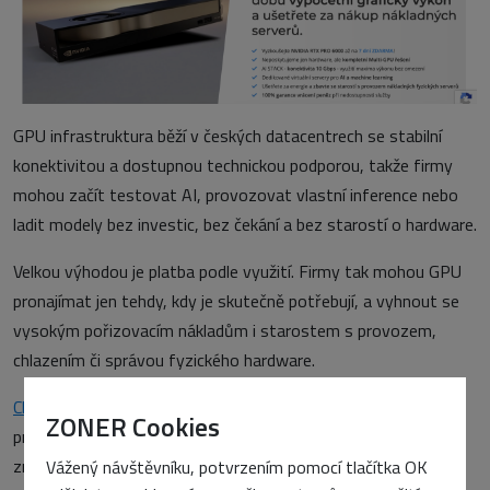
GPU infrastruktura běží v českých datacentrech se stabilní
konektivitou a dostupnou technickou podporou, takže firmy
mohou začít testovat AI, provozovat vlastní inference nebo
ladit modely bez investic, bez čekání a bez starostí o hardware.
Velkou výhodou je platba podle využití. Firmy tak mohou GPU
pronajímat jen tehdy, kdy je skutečně potřebují, a vyhnout se
vysokým pořizovacím nákladům i starostem s provozem,
chlazením či správou fyzického hardware.
Cloud
je tedy vhodný pro týmy, které chtějí rychle testovat
ZONER Cookies
projekty, spustit AI prototyp, pracovat s velkými daty nebo
zrychlit náročné výpočty. To vše bez nutnosti vlastního
Vážený návštěvníku, potvrzením pomocí tlačítka OK