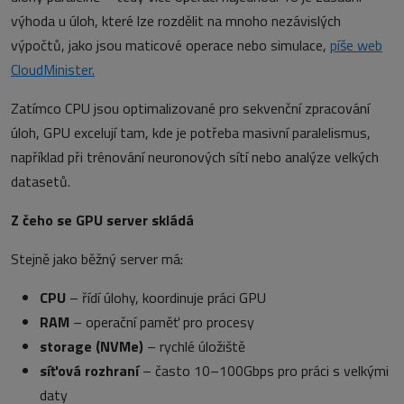
výhoda u úloh, které lze rozdělit na mnoho nezávislých
výpočtů, jako jsou maticové operace nebo simulace,
píše web
CloudMinister.
Zatímco CPU jsou optimalizované pro sekvenční zpracování
úloh, GPU excelují tam, kde je potřeba masivní paralelismus,
například při trénování neuronových sítí nebo analýze velkých
datasetů.
Z čeho se GPU server skládá
Stejně jako běžný server má:
CPU
– řídí úlohy, koordinuje práci GPU
RAM
– operační paměť pro procesy
storage (NVMe)
– rychlé úložiště
síťová rozhraní
– často 10–100Gbps pro práci s velkými
daty