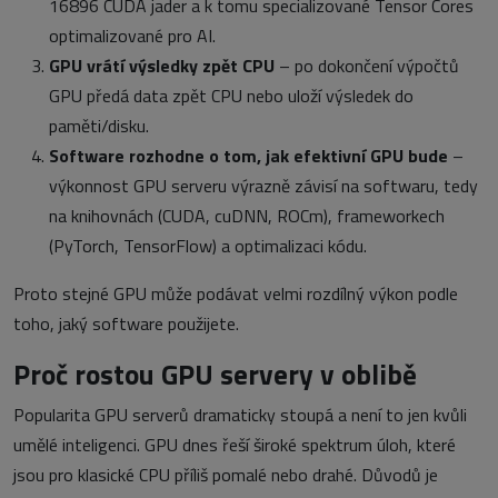
16896 CUDA jader a k tomu specializované Tensor Cores
optimalizované pro AI.
GPU vrátí výsledky zpět CPU
– po dokončení výpočtů
GPU předá data zpět CPU nebo uloží výsledek do
paměti/disku.
Software rozhodne o tom, jak efektivní GPU bude
–
výkonnost GPU serveru výrazně závisí na softwaru, tedy
na knihovnách (CUDA, cuDNN, ROCm), frameworkech
(PyTorch, TensorFlow) a optimalizaci kódu.
Proto stejné GPU může podávat velmi rozdílný výkon podle
toho, jaký software použijete.
Proč rostou GPU servery v oblibě
Popularita GPU serverů dramaticky stoupá a není to jen kvůli
umělé inteligenci. GPU dnes řeší široké spektrum úloh, které
jsou pro klasické CPU příliš pomalé nebo drahé. Důvodů je