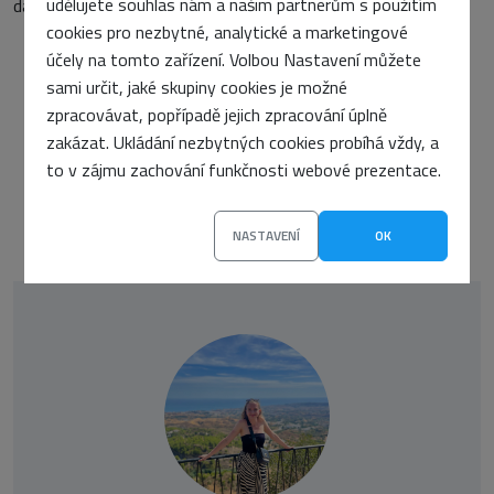
udělujete souhlas nám a našim partnerům s použitím
datacentra nebo specialistů na infrastrukturu.
cookies pro nezbytné, analytické a marketingové
účely na tomto zařízení. Volbou Nastavení můžete
sami určit, jaké skupiny cookies je možné
PŘEDCHOZÍ ČLÁNEK
zpracovávat, popřípadě jejich zpracování úplně
47denní certifikáty míří na web: Zásadní proměna správy TLS
zakázat. Ukládání nezbytných cookies probíhá vždy, a
DALŠÍ ČLÁNEK
to v zájmu zachování funkčnosti webové prezentace.
Optimalizace obrázků a médií: Drobnost, která zásadně zrychlí váš web
NASTAVENÍ
OK