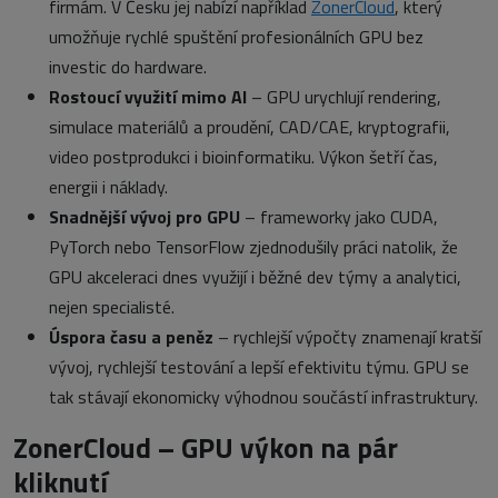
firmám. V Česku jej nabízí například
ZonerCloud
, který
umožňuje rychlé spuštění profesionálních GPU bez
investic do hardware.
Rostoucí využití mimo AI
– GPU urychlují rendering,
simulace materiálů a proudění, CAD/CAE, kryptografii,
video postprodukci i bioinformatiku. Výkon šetří čas,
energii i náklady.
Snadnější vývoj pro GPU
– frameworky jako CUDA,
PyTorch nebo TensorFlow zjednodušily práci natolik, že
GPU akceleraci dnes využijí i běžné dev týmy a analytici,
nejen specialisté.
Úspora času a peněz
– rychlejší výpočty znamenají kratší
vývoj, rychlejší testování a lepší efektivitu týmu. GPU se
tak stávají ekonomicky výhodnou součástí infrastruktury.
ZonerCloud – GPU výkon na pár
kliknutí