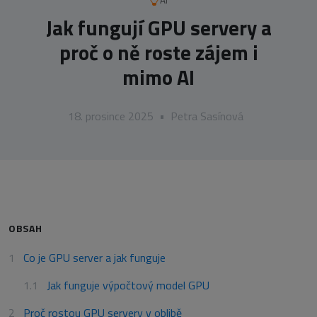
AI
Jak fungují GPU servery a
proč o ně roste zájem i
mimo AI
18. prosince 2025
•
Petra Sasínová
OBSAH
Co je GPU server a jak funguje
Jak funguje výpočtový model GPU
Proč rostou GPU servery v oblibě