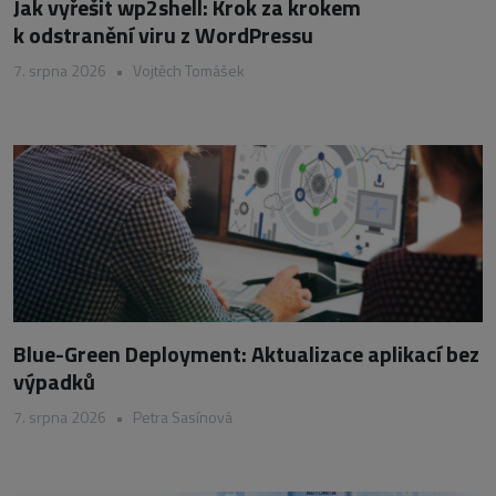
Jak vyřešit wp2shell: Krok za krokem
k odstranění viru z WordPressu
7. srpna 2026
•
Vojtěch Tomášek
Blue-Green Deployment: Aktualizace aplikací bez
výpadků
7. srpna 2026
•
Petra Sasínová