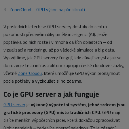
ZonerCloud – GPU výkon na pár kliknutí
V posledních letech se GPU servery dostaly do centra
pozornosti především díky umělé inteligenci (AI). Jenže
poptávka po nich roste i v mnoha dalších oblastech – od
vizualizací a renderingu až po vědecké simulace a big data.
Vysvětlíme, jak GPU servery fungují, kde dávají smysl a jak se
do rozvoje této infrastruktury zapojují i české cloudové služby,
včetně
ZonerCloudu
, který umožňuje GPU výkon pronajmout
podle potřeby a vyzkoušet si ho zdarma.
Co je GPU server a jak funguje
GPU server
je
výkonný výpočetní systém, jehož srdcem jsou
grafické procesory (GPU) místo tradičních CPU
. GPU mají
tisíce menších výpočetních jader, která dokážou zpracovávat
úlohy paralelně – tedy více operací najednou. To je zásadní