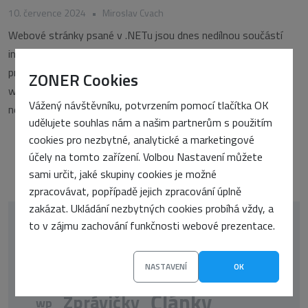
10. července 2024
•
Miroslav Cvach
Webové stránky psané v .NETu jsou dnes nedílnou součástí
internetového světa. I takové stránky je ovšem třeba
pravidelně aktualizovat, stejně jako jakoukoli jinou aplikaci. U
ZONER Cookies
webových aplikací ale často nastává problém – aplikace běží
Vážený návštěvníku, potvrzením pomocí tlačítka OK
nepřetržitě, návštěvníci ji stále využívají a v důsledku
udělujete souhlas nám a našim partnerům s použitím
cookies pro nezbytné, analytické a marketingové
účely na tomto zařízení. Volbou Nastavení můžete
sami určit, jaké skupiny cookies je možné
zpracovávat, popřípadě jejich zpracování úplně
zakázat. Ukládání nezbytných cookies probíhá vždy, a
to v zájmu zachování funkčnosti webové prezentace.
korektor
oop-php
CSS
google
WordPress
překlady
UX
seo
SSL
NASTAVENÍ
OK
Články
Zprávičky
wp