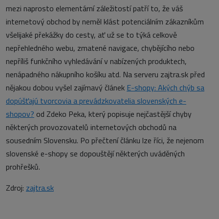
mezi naprosto elementární záležitostí patří to, že váš
internetový obchod by neměl klást potenciálním zákazníkům
všelijaké překážky do cesty, ať už se to týká celkově
nepřehledného webu, zmatené navigace, chybějícího nebo
nepříliš funkčního vyhledávání v nabízených produktech,
nenápadného nákupního košíku atd. Na serveru zajtra.sk před
nějakou dobou vyšel zajímavý článek
E-shopy: Akých chýb sa
dopúšťajú tvorcovia a prevádzkovatelia slovenských e-
shopov?
od Zdeko Peka, který popisuje nejčastější chyby
některých provozovatelů internetových obchodů na
sousedním Slovensku. Po přečtení článku lze říci, že nejenom
slovenské e-shopy se dopouštějí některých uváděných
prohřešků.
Zdroj:
zajtra.sk