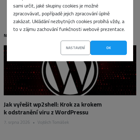
sami určit, jaké skupiny cookies je možné
zpracovávat, popřípadě jejich zpracování úplně
zakázat. Ukládání nezbytných cookies probíhá vždy, a
to v zájmu zachování funkčnosti webové prezentace.
NEJNOVĚJŠÍ
NASTAVENÍ
OK
Jak vyřešit wp2shell: Krok za krokem
k odstranění viru z WordPressu
7. srpna 2026
•
Vojtěch Tomášek