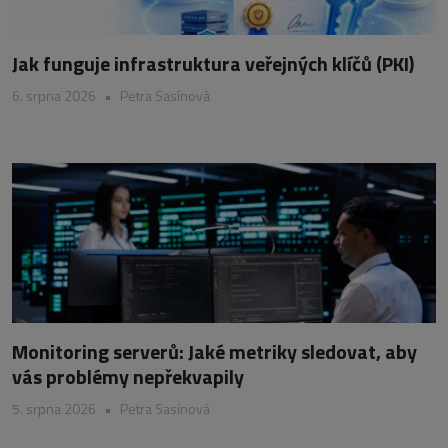
Jak funguje infrastruktura veřejných klíčů (PKI)
6. srpna 2026
•
Petra Sasínová
Monitoring serverů: Jaké metriky sledovat, aby
vás problémy nepřekvapily
5. srpna 2026
•
Petra Sasínová