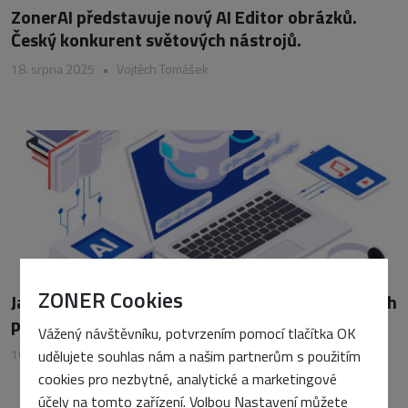
ZonerAI představuje nový AI Editor obrázků.
Český konkurent světových nástrojů.
18. srpna 2025
•
Vojtěch Tomášek
ZONER Cookies
Jak vyhodnotit návratnost nasazení AI v reálných
procesech
Vážený návštěvníku, potvrzením pomocí tlačítka OK
10. března 2026
•
Petra Sasínová
udělujete souhlas nám a našim partnerům s použitím
cookies pro nezbytné, analytické a marketingové
účely na tomto zařízení. Volbou Nastavení můžete