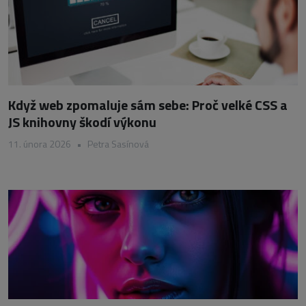
Když web zpomaluje sám sebe: Proč velké CSS a
JS knihovny škodí výkonu
11. února 2026
•
Petra Sasínová