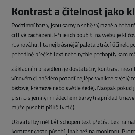
Kontrast a čitelnost jako kl
Podzimní barvy jsou samy o sobě výrazné a bohaté,
citlivé zacházení. Při jejich použití na webu je klíč
rovnováhu. I ta nejkrásnější paleta ztrácí účinek,
pohodlně přečíst text nebo rychle pochopit, kam má
Základním pravidlem je dostatečný kontrast mezi
vínovém či hnědém pozadí nejlépe vynikne světlý te
béžové, krémové nebo světle šedé). Naopak pokud j
písmo s jemným nádechem barvy (například tmavě 
může působit příliš tvrdě).
Uživatel by měl být schopen text přečíst bez námah
kontrast často působí jinak než na monitoru. Prot