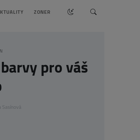
Hledat
KTUALITY
ZONER
GN
barvy pro váš
b
a Sasínová