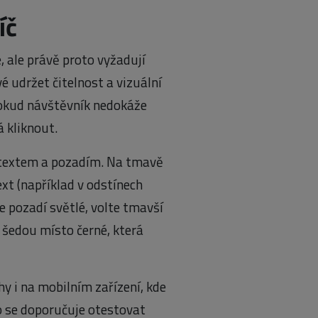
íč
 ale právě proto vyžadují
ové udržet čitelnost a vizuální
 pokud návštěvník nedokáže
 kliknout.
 textem a pozadím. Na tmavě
xt (například v odstínech
e pozadí světlé, volte tmavší
šedou místo černé, která
y i na mobilním zařízení, kde
o se doporučuje otestovat