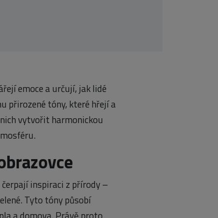
ejí emoce a určují, jak lidé
 přirozené tóny, které hřejí a
z nich vytvořit harmonickou
tmosféru.
a obrazovce
erpají inspiraci z přírody –
elené. Tyto tóny působí
tepla a domova. Právě proto