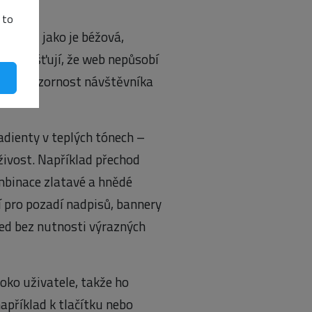
m
 to
rvami, jako je béžová,
a zajišťují, že web nepůsobí
tává pozornost návštěvníka
adienty v teplých tónech –
živost. Například přechod
mbinace zlatavé a hnědé
í pro pozadí nadpisů, bannery
led bez nutnosti výrazných
oko uživatele, takže ho
příklad k tlačítku nebo