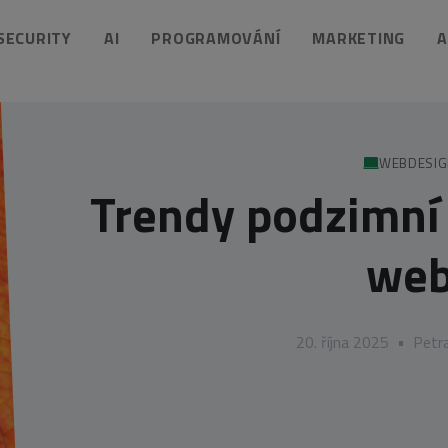
 SECURITY
AI
PROGRAMOVÁNÍ
MARKETING
A
WEBDESI
Trendy podzimní 
we
20. října 2025
•
Petr