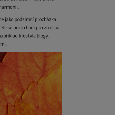
 harmonii.
ce jako podzimní procházka
ěle se proto hodí pro značky,
například lifestyle blogy,
ím).