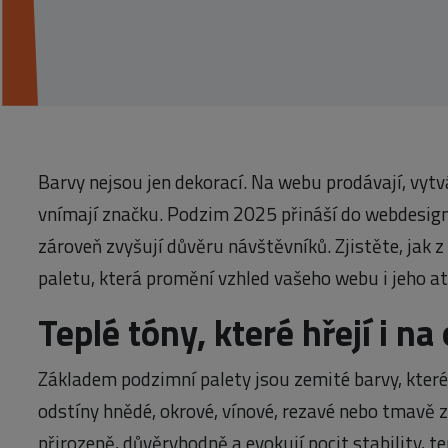
Barvy nejsou jen dekorací. Na webu prodávají, vytvář
vnímají značku. Podzim 2025 přináší do webdesignu
zároveň zvyšují důvěru návštěvníků. Zjistěte, jak 
paletu, která promění vzhled vašeho webu i jeho a
Teplé tóny, které hřejí i n
Základem podzimní palety jsou zemité barvy, které č
odstíny hnědé, okrové, vínové, rezavé nebo tmavě z
přirozeně, důvěryhodně a evokují pocit stability, 