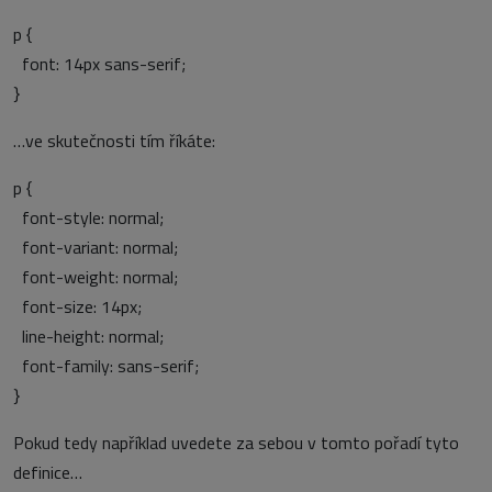
p {
font: 14px sans-serif;
}
…ve skutečnosti tím říkáte:
p {
font-style: normal;
font-variant: normal;
font-weight: normal;
font-size: 14px;
line-height: normal;
font-family: sans-serif;
}
Pokud tedy například uvedete za sebou v tomto pořadí tyto
definice…