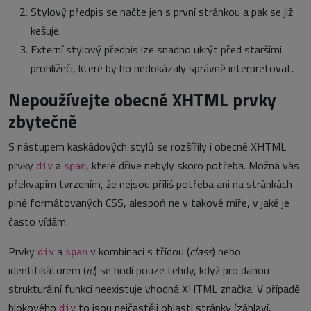
Stylový předpis se načte jen s první stránkou a pak se již
kešuje.
Externí stylový předpis lze snadno ukrýt před staršími
prohlížeči, které by ho nedokázaly správně interpretovat.
Nepoužívejte obecné XHTML prvky
zbytečně
S nástupem kaskádových stylů se rozšířily i obecné XHTML
prvky
a
, které dříve nebyly skoro potřeba. Možná vás
div
span
překvapím tvrzením, že nejsou příliš potřeba ani na stránkách
plně formátovaných CSS, alespoň ne v takové míře, v jaké je
často vídám.
Prvky
a
v kombinaci s třídou (
class
) nebo
div
span
identifikátorem (
id
) se hodí pouze tehdy, když pro danou
strukturální funkci neexistuje vhodná XHTML značka. V případě
blokového
to jsou nejčastěji oblasti stránky (záhlaví,
div