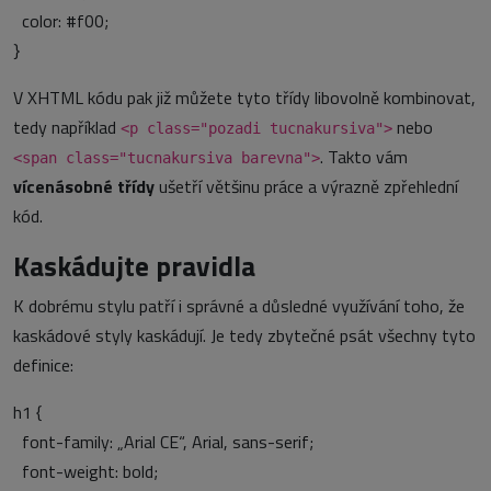
color: #f00;
}
V XHTML kódu pak již můžete tyto třídy libovolně kombinovat,
tedy například
nebo
<p class="pozadi tucnakursiva">
. Takto vám
<span class="tucnakursiva barevna">
vícenásobné třídy
ušetří většinu práce a výrazně zpřehlední
kód.
Kaskádujte pravidla
K dobrému stylu patří i správné a důsledné využívání toho, že
kaskádové styly kaskádují. Je tedy zbytečné psát všechny tyto
definice:
h1 {
font-family: „Arial CE“, Arial, sans-serif;
font-weight: bold;