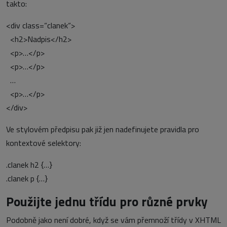
takto:
<div class=“clanek“>
<h2>Nadpis</h2>
<p>…</p>
<p>…</p>
…
<p>…</p>
</div>
Ve stylovém předpisu pak již jen nadefinujete pravidla pro
kontextové selektory:
.clanek h2 {…}
.clanek p {…}
Použijte jednu třídu pro různé prvky
Podobně jako není dobré, když se vám přemnoží třídy v XHTML