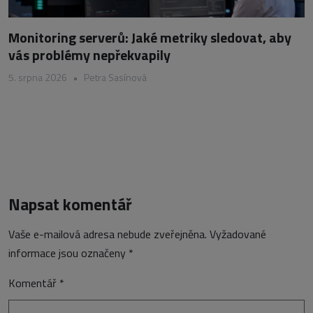
Monitoring serverů: Jaké metriky sledovat, aby
vás problémy nepřekvapily
5. srpna 2026
•
Petra Sasínová
Napsat komentář
Vaše e-mailová adresa nebude zveřejněna.
Vyžadované
informace jsou označeny
*
Komentář
*