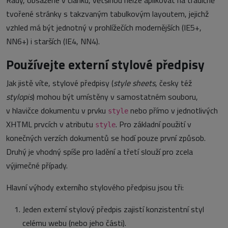
Rady, obsažené v článku, většinou nelze aplikovat na tradičně
tvořené stránky s takzvaným tabulkovým layoutem, jejichž
vzhled má být jednotný v prohlížečích modernějších (IE5+,
NN6+) i starších (IE4, NN4).
Používejte externí stylové předpisy
Jak jistě víte, stylové předpisy (
style sheets
, česky též
stylopis
) mohou být umístěny v samostatném souboru,
v hlavičce dokumentu v prvku
nebo přímo v jednotlivých
style
XHTML prvcích v atributu
. Pro základní použití v
style
konečných verzích dokumentů se hodí pouze první způsob.
Druhý je vhodný spíše pro ladění a třetí slouží pro zcela
výjimečné případy.
Hlavní výhody externího stylového předpisu jsou tři:
Jeden externí stylový předpis zajistí konzistentní styl
celému webu (nebo jeho části).