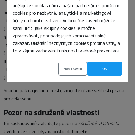
udělujete souhlas nám a našim partnerům s použitím
body {
cookies pro nezbytné, analytické a marketingové
font-size: 14px;
účely na tomto zařízení. Volbou Nastavení můžete
sami určit, jaké skupiny cookies je možné
}
zpracovávat, popřípadě jejich zpracování úplně
h1 {
zakázat. Ukládání nezbytných cookies probíhá vždy, a
font-size: 200%
to v zájmu zachování funkčnosti webové prezentace.
}
#krajnisloupec {
font-size: 85%
NASTAVENÍ
OK
}
Snadno pak na jediném místě změníte různé velikosti písma
pro celý webu.
Pozor na sdružené vlastnosti
Při kaskádování si ale dejte pozor na
sdružené vlastnosti
.
Uvědomte si, že když například definujete…