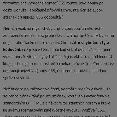
formátované výhradně pomocí CSS rostou jako houby po
dešti. Bohužel, současně přibývá i chyb, kterých se autoři
stránek při aplikaci CSS dopouštějí.
Nemám však na mysli chyby přímo způsobující nekorektní
zobrazení stránek nebo prohřešky proti normě CSS. Ty by se mi
do jednoho článku určitě nevešly. Chci psát
o chybném stylu
kódování
, což je sice téma poněkud subtilnější, avšak neméně
významné. Stylové chyby totiž snižují efektivitu a přehlednost
kódu, a tím i jeho odolnost vůči chybám vážnějším. Zároveň též
degradují největší výhody CSS, úspornost použití a snadnou
správu stránek.
Než budete pokračovat ve čtení, vezměte prosím v úvahu, že
se tento článek týká pouze stránek, které jsou vytvořeny ve
standardním (X)HTML dle některé ze striktních norem a které
ke svému formátování plně (včetně layoutu) využívají CSS.