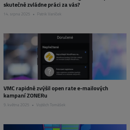
skutečně zvládne práci za vás?
14. srpna 2025
•
Patrik Vaníček
VMC rapidně zvýšil open rate e-mailových
kampaní ZONERu
9. května 2025
•
Vojtěch Tomášek