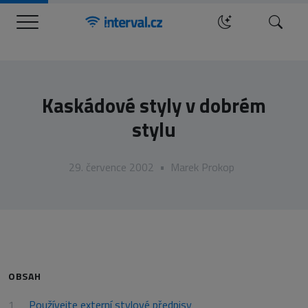
Menu
Hledat
Kaskádové styly v dobrém
stylu
29. července 2002
•
Marek Prokop
OBSAH
Používejte externí stylové předpisy