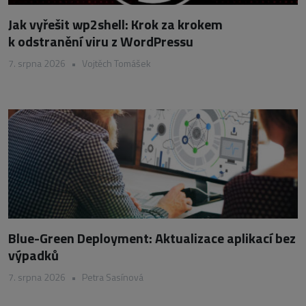
Jak vyřešit wp2shell: Krok za krokem
k odstranění viru z WordPressu
7. srpna 2026
•
Vojtěch Tomášek
Blue-Green Deployment: Aktualizace aplikací bez
výpadků
7. srpna 2026
•
Petra Sasínová