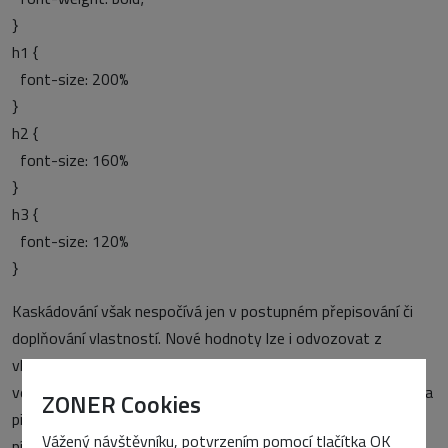
}
h1 {
font-size: 200%
}
h2 {
font-size: 160%
}
h3 {
font-size: 120%
}
Kaskádování však nespočívá jen v postupném přepisování či
doplňování vlastností. Nové hodnoty lze i odvozovat z
vlastností rodičovských. Můžete tak kaskádovat třeba
velikost písma. Používáte-li například pro určení velikosti písma
ZONER Cookies
pixely, deklarujte v pixelech velikost jen jednou pro základní
Vážený návštěvníku, potvrzením pomocí tlačítka OK
písmo a další odstupňování proveďte relativně procenty: