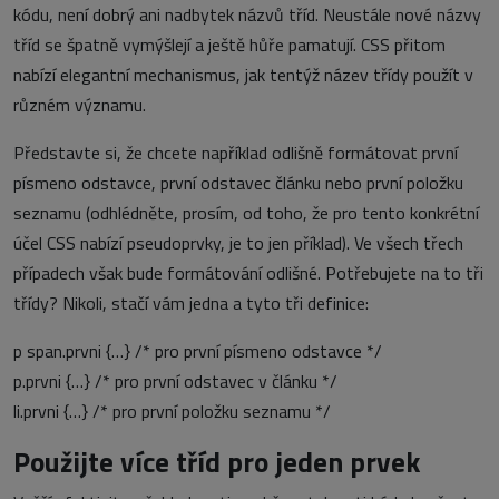
kódu, není dobrý ani nadbytek názvů tříd. Neustále nové názvy
tříd se špatně vymýšlejí a ještě hůře pamatují. CSS přitom
nabízí elegantní mechanismus, jak tentýž název třídy použít v
různém významu.
Představte si, že chcete například odlišně formátovat první
písmeno odstavce, první odstavec článku nebo první položku
seznamu (odhlédněte, prosím, od toho, že pro tento konkrétní
účel CSS nabízí pseudoprvky, je to jen příklad). Ve všech třech
případech však bude formátování odlišné. Potřebujete na to tři
třídy? Nikoli, stačí vám jedna a tyto tři definice:
p span.prvni {…} /* pro první písmeno odstavce */
p.prvni {…} /* pro první odstavec v článku */
li.prvni {…} /* pro první položku seznamu */
Použijte více tříd pro jeden prvek