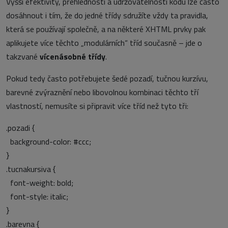
Vyšší efektivity, přehlednosti a udržovatelnosti kódu lze často
dosáhnout i tím, že do jedné třídy sdružíte vždy ta pravidla,
která se používají společně, a na některé XHTML prvky pak
aplikujete více těchto „modulárních“ tříd současně – jde o
takzvané
vícenásobné třídy
.
Pokud tedy často potřebujete šedé pozadí, tučnou kurzívu,
barevné zvýraznění nebo libovolnou kombinaci těchto tří
vlastností, nemusíte si připravit více tříd než tyto tři:
.pozadi {
background-color: #ccc;
}
.tucnakursiva {
font-weight: bold;
font-style: italic;
}
.barevna {