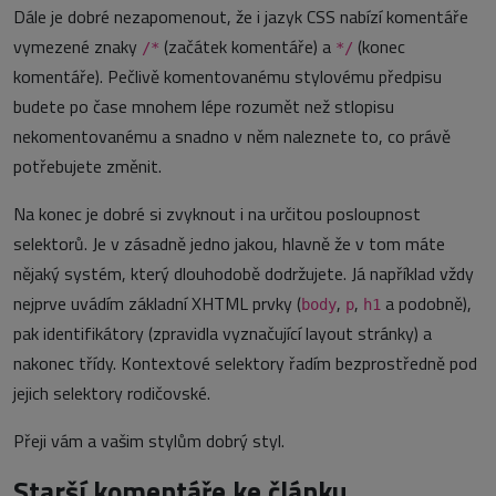
Dále je dobré nezapomenout, že i jazyk CSS nabízí komentáře
vymezené znaky
(začátek komentáře) a
(konec
/*
*/
komentáře). Pečlivě komentovanému stylovému předpisu
budete po čase mnohem lépe rozumět než stlopisu
nekomentovanému a snadno v něm naleznete to, co právě
potřebujete změnit.
Na konec je dobré si zvyknout i na určitou posloupnost
selektorů. Je v zásadně jedno jakou, hlavně že v tom máte
nějaký systém, který dlouhodobě dodržujete. Já například vždy
nejprve uvádím základní XHTML prvky (
,
,
a podobně),
body
p
h1
pak identifikátory (zpravidla vyznačující layout stránky) a
nakonec třídy. Kontextové selektory řadím bezprostředně pod
jejich selektory rodičovské.
Přeji vám a vašim stylům dobrý styl.
Starší komentáře ke článku