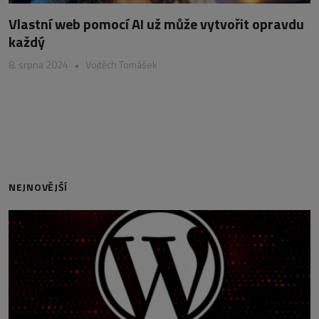
Vlastní web pomocí AI už může vytvořit opravdu
každý
8. srpna 2024
•
Vojtěch Tomášek
NEJNOVĚJŠÍ