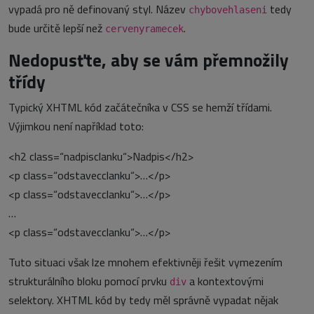
vypadá pro ně definovaný styl. Název
tedy
chybovehlaseni
bude určitě lepší než
.
cervenyramecek
Nedopusťte, aby se vám přemnožily
třídy
Typický XHTML kód začátečníka v CSS se hemží třídami.
Výjimkou není například toto:
<h2 class=“nadpisclanku“>Nadpis</h2>
<p class=“odstavecclanku“>…</p>
<p class=“odstavecclanku“>…</p>
…
<p class=“odstavecclanku“>…</p>
Tuto situaci však lze mnohem efektivněji řešit vymezením
strukturálního bloku pomocí prvku
a kontextovými
div
selektory. XHTML kód by tedy měl správně vypadat nějak