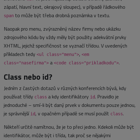
zápatí, hlavní text, okrajový sloupec), v případě řádkového
to může být třeba drobná poznámka v textu.
span
Naopak pro menu, zvýrazněný název firmy nebo ukázku
zdrojového kódu by vždy měly být použity adekvátní prvky
XHTML, jejichž specifičnost se vyznačí třídou. V uvedených
příkladech tedy
,
<ul class="menu">
<em
a
.
class="nasefirma">
<code class="prikladkodu">
Class nebo id?
Jedním z častých dotazů v různých konferencích bývá, kdy
používat třídy
a kdy identifikátory
. Pravidlo je
class
id
jednoduché – smí-li být daný prvek v dokumentu pouze jednou,
je správnější
, v opačném případě se musí použít
.
id
class
Někteří určitě namítnou, že je to přeci jedno. Kdekoli může být
identifikátor, může být i třída, tak proč se nějakými