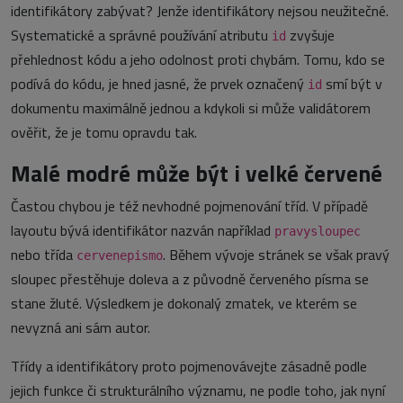
identifikátory zabývat? Jenže identifikátory nejsou neužitečné.
Systematické a správné používání atributu
zvyšuje
id
přehlednost kódu a jeho odolnost proti chybám. Tomu, kdo se
podívá do kódu, je hned jasné, že prvek označený
smí být v
id
dokumentu maximálně jednou a kdykoli si může validátorem
ověřit, že je tomu opravdu tak.
Malé modré může být i velké červené
Častou chybou je též nevhodné pojmenování tříd. V případě
layoutu bývá identifikátor nazván například
pravysloupec
nebo třída
. Během vývoje stránek se však pravý
cervenepismo
sloupec přestěhuje doleva a z původně červeného písma se
stane žluté. Výsledkem je dokonalý zmatek, ve kterém se
nevyzná ani sám autor.
Třídy a identifikátory proto pojmenovávejte zásadně podle
jejich funkce či strukturálního významu, ne podle toho, jak nyní