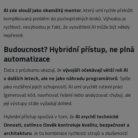
AI zde slouží jako okamžitý mentor
, který umí rychle přeložit
komplikovaný problém do pochopitelných kroků. Výhodou je
rychlost, nevýhodou je fakt, že vysvětlení AI může být někdy
nepřesné.
Budoucnost? Hybridní přístup, ne plná
automatizace
Data z průzkumu ukazují, že
vývojáři očekávají větší roli AI
v dalších letech, ale ne jako náhradu programátorů
. Spíše
jako rozšíření jejich schopností. AI umí urychlit rutinní práci
(generovat kód, navrhovat řešení nebo analyzovat chyby), ale
její výstupy stále vyžadují dohled.
Hybridní přístup spočívá v tom, že
AI zrychlí technické
činnosti, zatímco člověk kontroluje kvalitu, bezpečnost a
architekturu
. Je to kombinace rychlosti strojů a zkušeností