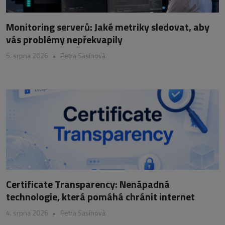
Monitoring serverů: Jaké metriky sledovat, aby
vás problémy nepřekvapily
5. srpna 2026
•
Petra Sasínová
Certificate Transparency: Nenápadná
technologie, která pomáhá chránit internet
4. srpna 2026
•
Petra Sasínová