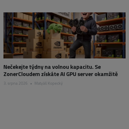
Nečekejte týdny na volnou kapacitu. Se
ZonerCloudem získáte AI GPU server okamžitě
3. srpna 2026
•
Matyáš Kopecký