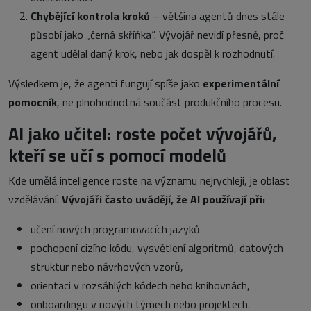
Chybějící kontrola kroků
– většina agentů dnes stále
působí jako „černá skříňka“. Vývojář nevidí přesně, proč
agent udělal daný krok, nebo jak dospěl k rozhodnutí.
Výsledkem je, že agenti fungují spíše jako
experimentální
pomocník
, ne plnohodnotná součást produkčního procesu.
AI jako učitel: roste počet vývojářů,
kteří se učí s pomocí modelů
Kde umělá inteligence roste na významu nejrychleji, je oblast
vzdělávání.
Vývojáři často uvádějí, že AI používají při:
učení nových programovacích jazyků
pochopení cizího kódu, vysvětlení algoritmů, datových
struktur nebo návrhových vzorů,
orientaci v rozsáhlých kódech nebo knihovnách,
onboardingu v nových týmech nebo projektech.