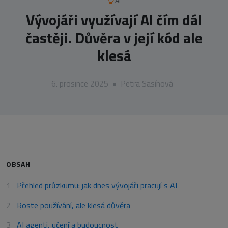
AI
Vývojáři využívají AI čím dál
častěji. Důvěra v její kód ale
klesá
6. prosince 2025
•
Petra Sasínová
OBSAH
Přehled průzkumu: jak dnes vývojáři pracují s AI
Roste používání, ale klesá důvěra
AI agenti, učení a budoucnost