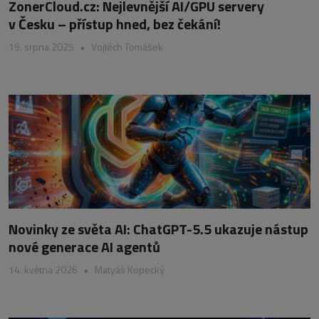
ZonerCloud.cz: Nejlevnější AI/GPU servery
v Česku – přístup hned, bez čekání!
19. srpna 2025
•
Vojtěch Tomášek
Novinky ze světa AI: ChatGPT-5.5 ukazuje nástup
nové generace AI agentů
14. května 2026
•
Matyáš Kopecký