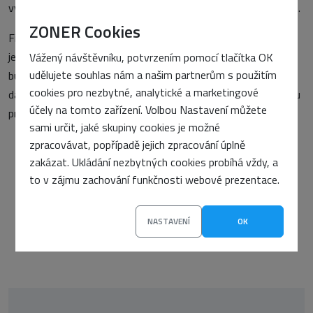
vývojářů, která eliminuje riziko nepřesností a nechtěných chyb.
ZONER Cookies
Firmy navíc potřebují jistotu, že kód splňuje jejich standardy a
je stabilní v produkčním prostředí. Proto se očekává, že i když
Vážený návštěvníku, potvrzením pomocí tlačítka OK
udělujete souhlas nám a našim partnerům s použitím
budou modely stále schopnější, budou fungovat v rámci jasně
cookies pro nezbytné, analytické a marketingové
daných mantinelů. Budoucnost vývoje tak směřuje k chytrému
účely na tomto zařízení. Volbou Nastavení můžete
propojení člověka a AI, nikoliv k plné autonomii.
sami určit, jaké skupiny cookies je možné
zpracovávat, popřípadě jejich zpracování úplně
zakázat. Ukládání nezbytných cookies probíhá vždy, a
PŘEDCHOZÍ ČLÁNEK
to v zájmu zachování funkčnosti webové prezentace.
10 doménových zákonů, které platí už skoro 30. let
DALŠÍ ČLÁNEK
NASTAVENÍ
OK
Prompt engineering: Nové řemeslo digitální éry