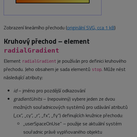
Zobrazení lineárního přechodu (
originální SVG, cca 1 kB
)
Kruhový přechod – element
radialGradient
Element
je používán pro definici kruhového
radialGradient
přechodu. Jeho obsahem je sada elementů
. Může nést
stop
následující atributy:
id
– jméno pro pozdější odkazování
gradientUnits
– (nepovinný) vybere jeden ze dvou
možných souřadnicových systémů pro udávání atributů
(„cx“, „cy“, „r“, „fx“, „fy“) definujících kružnice přechodu:
„userSpaceOnUse“ – použije se aktuální systém
souřadnic právě vyplňovaného objektu