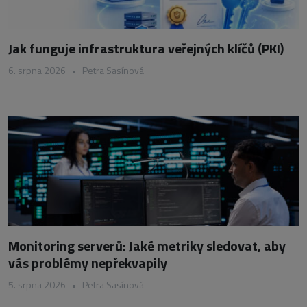
Jak funguje infrastruktura veřejných klíčů (PKI)
6. srpna 2026
•
Petra Sasínová
Monitoring serverů: Jaké metriky sledovat, aby
vás problémy nepřekvapily
5. srpna 2026
•
Petra Sasínová