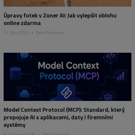
Úpravy fotek v Zoner AI: Jak vylepšit oblohu
online zdarma
31. října 2025
•
Petra Sasínová
Model Context Protocol (MCP): Standard, který
propojuje AI s aplikacemi, daty i firemními
systémy
9. července 2026
•
Petra Sasínová