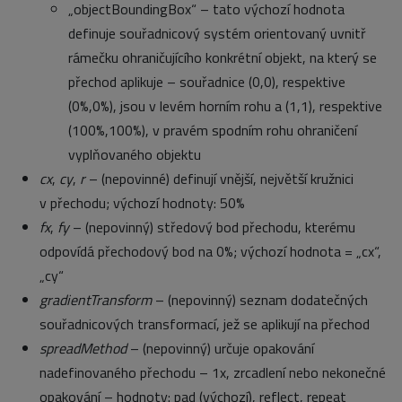
„objectBoundingBox“ – tato výchozí hodnota
definuje souřadnicový systém orientovaný uvnitř
rámečku ohraničujícího konkrétní objekt, na který se
přechod aplikuje – souřadnice (0,0), respektive
(0%,0%), jsou v levém horním rohu a (1,1), respektive
(100%,100%), v pravém spodním rohu ohraničení
vyplňovaného objektu
cx
,
cy
,
r
– (nepovinné) definují vnější, největší kružnici
v přechodu; výchozí hodnoty: 50%
fx
,
fy
– (nepovinný) středový bod přechodu, kterému
odpovídá přechodový bod na 0%; výchozí hodnota = „cx“,
„cy“
gradientTransform
– (nepovinný) seznam dodatečných
souřadnicových transformací, jež se aplikují na přechod
spreadMethod
– (nepovinný) určuje opakování
nadefinovaného přechodu – 1x, zrcadlení nebo nekonečné
opakování – hodnoty: pad (výchozí), reflect, repeat