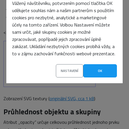
cx=“400″ cy=“200″ rx=“350″ ry=“150″ />
Vážený návštěvníku, potvrzením pomocí tlačítka OK
<!– obrys platna –>
udělujete souhlas nám a našim partnerům s použitím
<rect fill=“none“ stroke=“blue“
cookies pro nezbytné, analytické a marketingové
x=“1″ y=“1″ width=“798″ height=“398″/>
účely na tomto zařízení. Volbou Nastavení můžete
sami určit, jaké skupiny cookies je možné
</svg>
zpracovávat, popřípadě jejich zpracování úplně
zakázat. Ukládání nezbytných cookies probíhá vždy, a
to v zájmu zachování funkčnosti webové prezentace.
NASTAVENÍ
OK
Zobrazení SVG textury (
originální SVG, cca 1 kB
)
Průhlednost objektu a skupiny
Atribut „opacity“ určuje celkovou průhlednost jednoho prvku