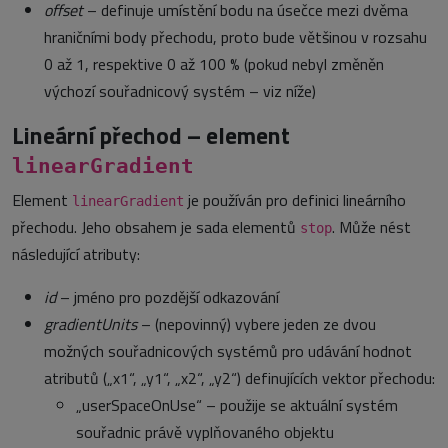
offset
– definuje umístění bodu na úsečce mezi dvěma
hraničními body přechodu, proto bude většinou v rozsahu
0 až 1, respektive 0 až 100 % (pokud nebyl změněn
výchozí souřadnicový systém – viz níže)
Lineární přechod – element
linearGradient
Element
je používán pro definici lineárního
linearGradient
přechodu. Jeho obsahem je sada elementů
. Může nést
stop
následující atributy:
id
– jméno pro pozdější odkazování
gradientUnits
– (nepovinný) vybere jeden ze dvou
možných souřadnicových systémů pro udávání hodnot
atributů („x1“, „y1“, „x2“, „y2“) definujících vektor přechodu:
„userSpaceOnUse“ – použije se aktuální systém
souřadnic právě vyplňovaného objektu