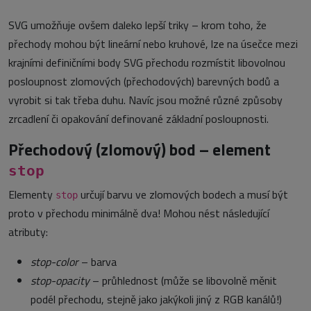
SVG umožňuje ovšem daleko lepší triky – krom toho, že
přechody mohou být lineární nebo kruhové, lze na úsečce mezi
krajními definičními body SVG přechodu rozmístit libovolnou
posloupnost zlomových (přechodových) barevných bodů a
vyrobit si tak třeba duhu. Navíc jsou možné různé způsoby
zrcadlení či opakování definované základní posloupnosti.
Přechodový (zlomový) bod – element
stop
Elementy
určují barvu ve zlomových bodech a musí být
stop
proto v přechodu minimálně dva! Mohou nést následující
atributy:
stop-color
– barva
stop-opacity
– průhlednost (může se libovolně měnit
podél přechodu, stejně jako jakýkoli jiný z RGB kanálů!)