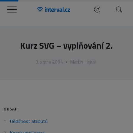
Menu
Hledat
Kurz SVG – vyplňování 2.
3. srpna 2004
•
Martin Hejral
OBSAH
Dědičnost atributů
Konstantní barva