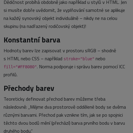
Dědičnost probíhá obdobně jako například u stylů v HTML. Jen
si musíte dobře uvědomit, že vyplňování samotné se aplikuje
na každý synovský objekt individuálně – nikdy ne na celou
skupinu (na nadřazený rodičovský objekt)!
Konstantní barva
Hodnoty barev lze zapisovat v prostoru sRGB – shodně
s HTML nebo CSS – například
nebo
stroke="blue"
. Norma podporuje i správu barev pomocí ICC
fill="#FF8080"
profilů.
Přechody barev
Teoreticky definovat přechod barev můžeme třeba
následovně: „Mějme dva prostorově oddělené body se dvěma
různými barvami. Přechod pak vznikne tím, jak se po spojnici
těchto dvou bodů mění (přechází) barva prvního bodu v barvu
druhého bodu.“