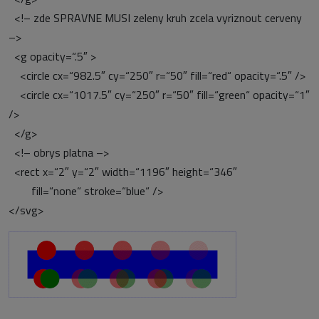
<!– zde SPRAVNE MUSI zeleny kruh zcela vyriznout cerveny
–>
<g opacity=“.5″ >
<circle cx=“982.5″ cy=“250″ r=“50″ fill=“red“ opacity=“.5″ />
<circle cx=“1017.5″ cy=“250″ r=“50″ fill=“green“ opacity=“1″
/>
</g>
<!– obrys platna –>
<rect x=“2″ y=“2″ width=“1196″ height=“346″
fill=“none“ stroke=“blue“ />
</svg>