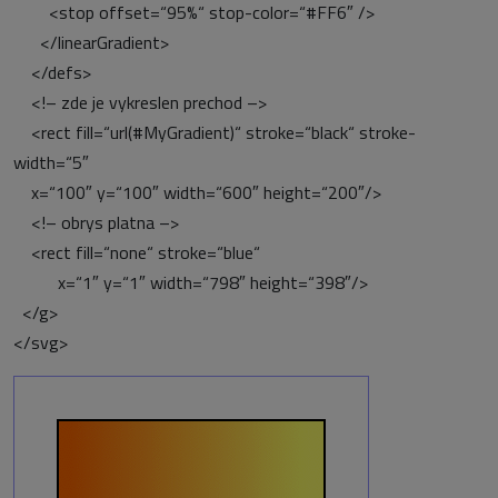
<stop offset=“95%“ stop-color=“#FF6″ />
</linearGradient>
</defs>
<!– zde je vykreslen prechod –>
<rect fill=“url(#MyGradient)“ stroke=“black“ stroke-
width=“5″
x=“100″ y=“100″ width=“600″ height=“200″/>
<!– obrys platna –>
<rect fill=“none“ stroke=“blue“
x=“1″ y=“1″ width=“798″ height=“398″/>
</g>
</svg>