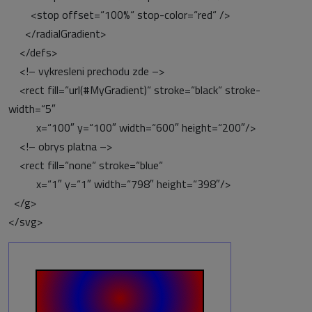
<stop offset=“100%“ stop-color=“red“ />
</radialGradient>
</defs>
<!– vykresleni prechodu zde –>
<rect fill=“url(#MyGradient)“ stroke=“black“ stroke-
width=“5″
x=“100″ y=“100″ width=“600″ height=“200″/>
<!– obrys platna –>
<rect fill=“none“ stroke=“blue“
x=“1″ y=“1″ width=“798″ height=“398″/>
</g>
</svg>