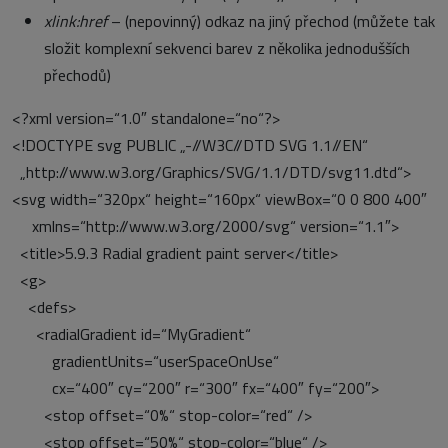
xlink:href
– (nepovinný) odkaz na jiný přechod (můžete tak
složit komplexní sekvenci barev z několika jednodušších
přechodů)
<?xml version=“1.0″ standalone=“no“?>
<!DOCTYPE svg PUBLIC „-//W3C//DTD SVG 1.1//EN“
„http://www.w3.org/Graphics/SVG/1.1/DTD/svg11.dtd“>
<svg width=“320px“ height=“160px“ viewBox=“0 0 800 400″
xmlns=“http://www.w3.org/2000/svg“ version=“1.1″>
<title>5.9.3 Radial gradient paint server</title>
<g>
<defs>
<radialGradient id=“MyGradient“
gradientUnits=“userSpaceOnUse“
cx=“400″ cy=“200″ r=“300″ fx=“400″ fy=“200″>
<stop offset=“0%“ stop-color=“red“ />
<stop offset=“50%“ stop-color=“blue“ />