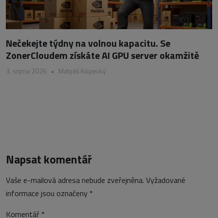
Nečekejte týdny na volnou kapacitu. Se
ZonerCloudem získáte AI GPU server okamžitě
3. srpna 2026
•
Matyáš Kopecký
Napsat komentář
Vaše e-mailová adresa nebude zveřejněna.
Vyžadované
informace jsou označeny
*
Komentář
*