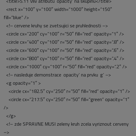
<title>5.11 Vliv atributu ‚opacity‘ na skupinu</title>
<rect x=“100″ y=“100″ width=“1000″ height=“150″
fill=“blue“ />
<!– cervene kruhy se zvetsujici se pruhlednosti –>
<circle cx=“200″ cy=“100″ r=“50″ fill=“red“ opacity=“1″ />
<circle cx=“400″ cy=“100″ r=“50″ fill=“red“ opacity=“.8″ />
<circle cx=“600″ cy=“100″ r=“50″ fill=“red“ opacity=“.6″ />
<circle cx=“800″ cy=“100″ r=“50″ fill=“red“ opacity=“.4″ />
<circle cx=“1000″ cy=“100″ r=“50″ fill=“red“ opacity=“.2″ />
<!– nasleduje demonstrace ‚opacity‘ na prvku ‚g‘ –>
<g opacity=“1″ >
<circle cx=“182.5″ cy=“250″ r=“50″ fill=“red“ opacity=“1″ />
<circle cx=“217.5″ cy=“250″ r=“50″ fill=“green“ opacity=“1″
/>
</g>
<!– zde SPRAVNE MUSI zeleny kruh zcela vyriznout cerveny
–>