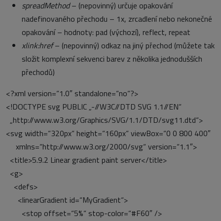
spreadMethod
– (nepovinný) určuje opakování
nadefinovaného přechodu – 1x, zrcadlení nebo nekonečné
opakování – hodnoty: pad (výchozí), reflect, repeat
xlink:href
– (nepovinný) odkaz na jiný přechod (můžete tak
složit komplexní sekvenci barev z několika jednodušších
přechodů)
<?xml version=“1.0″ standalone=“no“?>
<!DOCTYPE svg PUBLIC „-//W3C//DTD SVG 1.1//EN“
„http://www.w3.org/Graphics/SVG/1.1/DTD/svg11.dtd“>
<svg width=“320px“ height=“160px“ viewBox=“0 0 800 400″
xmlns=“http://www.w3.org/2000/svg“ version=“1.1″>
<title>5.9.2 Linear gradient paint server</title>
<g>
<defs>
<linearGradient id=“MyGradient“>
<stop offset=“5%“ stop-color=“#F60″ />