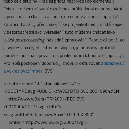
nebo celé skupiny – lze jej přidat například i do elementu
.
g
Existuje ovšem zásadní rozdíl mezi průhlednostmi popsanými
v předchozích článcích a touto, určenou v atributu „opacity“.
Zatímco totiž ty předcházející se projevily ihned v místě zápisu
v bezprostřední akci vykreslení, tuto můžeme chápat jako
jakýsi
postprocessing
(následné zpracování). Teprve až poté, co
je vykreslen celý objekt nebo skupina, je pomocná grafická
paměť sloučena s pozadím s přihlédnutím k hodnotě „opacity“.
Pro lepší pochopení doporučuji znovu prostudovat
zobrazovací
a vykreslovací model
SVG.
<?xml version=“1.0″ standalone=“no“?>
<!DOCTYPE svg PUBLIC „-//W3C//DTD SVG 20010904//EN“
„http://www.w3.org/TR/2001/REC-SVG-
20010904/DTD/svg10.dtd“>
<svg width=“320px“ viewBox=“0 0 1200 350″
xmlns=“http://www.w3.org/2000/svg“>