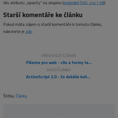
Vliv atributu „opacity“ na skupinu (
originální SVG, cca 1 kB
)
Starší komentáře ke článku
Pokud máte zájem o starší komentáře k tomuto článku,
naleznete je
zde
.
PŘEDCHOZÍ ČLÁNEK
Píšeme pro web - cíle a formy textu na webu
DALŠÍ ČLÁNEK
ActionScript 2.0 - čo dokáže koliesko myši
Štítky:
Články