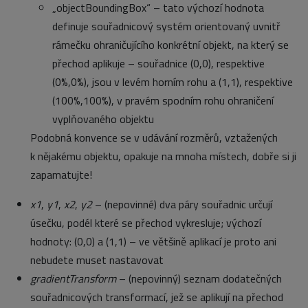
„objectBoundingBox“ – tato výchozí hodnota
definuje souřadnicový systém orientovaný uvnitř
rámečku ohraničujícího konkrétní objekt, na který se
přechod aplikuje – souřadnice (0,0), respektive
(0%,0%), jsou v levém horním rohu a (1,1), respektive
(100%,100%), v pravém spodním rohu ohraničení
vyplňovaného objektu
Podobná konvence se v udávání rozměrů, vztažených
k nějakému objektu, opakuje na mnoha místech, dobře si ji
zapamatujte!
x1
,
y1
,
x2
,
y2
– (nepovinné) dva páry souřadnic určují
úsečku, podél které se přechod vykresluje; výchozí
hodnoty: (0,0) a (1,1) – ve většině aplikací je proto ani
nebudete muset nastavovat
gradientTransform
– (nepovinný) seznam dodatečných
souřadnicových transformací, jež se aplikují na přechod