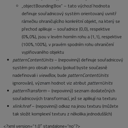
„objectBoundingBox“ – tato výchozí hodnota
definuje souřadnicový systém orientovaný uvnitř
rámečku ohraničujícího konkrétní objekt, na který se
přechod aplikuje – souřadnice (0,0), respektive
(0%,0%), jsou v levém horním rohu a (1,1), respektive
(100%,100%), v pravém spodním rohu ohraničení
vyplňovaného objektu
patternContentUnits
– (nepovinný) definuje souřadnicový
systém pro obsah vzorku (pokud byste současně
nadefinovali i
viewBox
, bude
patternContentUnits
ignorován), význam hodnot viz atribut
patternUnits
patternTransform
– (nepovinný) seznam dodatečných
souřadnicových transformací, jež se aplikují na texturu
xlink:href
– (nepovinný) odkaz na jinou texturu (můžete
tak složit komplexní texturu z několika jednodušších)
<?xml version=“1.0″ standalone=“no“?>