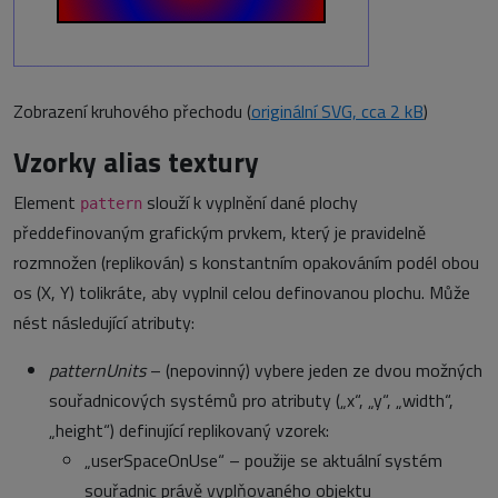
Zobrazení kruhového přechodu (
originální SVG, cca 2 kB
)
Vzorky alias textury
Element
slouží k vyplnění dané plochy
pattern
předdefinovaným grafickým prvkem, který je pravidelně
rozmnožen (replikován) s konstantním opakováním podél obou
os (X, Y) tolikráte, aby vyplnil celou definovanou plochu. Může
nést následující atributy:
patternUnits
– (nepovinný) vybere jeden ze dvou možných
souřadnicových systémů pro atributy („x“, „y“, „width“,
„height“) definující replikovaný vzorek:
„userSpaceOnUse“ – použije se aktuální systém
souřadnic právě vyplňovaného objektu