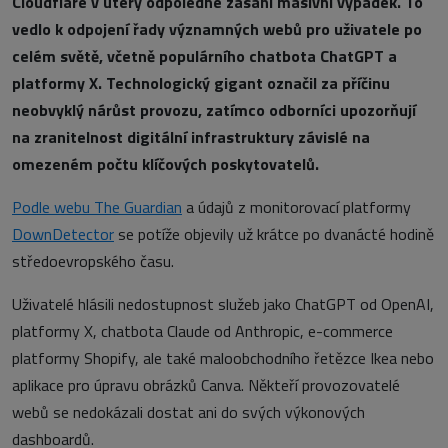
Cloudflare v úterý odpoledne zasáhl masivní výpadek. To
vedlo k odpojení řady významných webů pro uživatele po
celém světě, včetně populárního chatbota ChatGPT a
platformy X. Technologický gigant označil za příčinu
neobvyklý nárůst provozu, zatímco odborníci upozorňují
na zranitelnost digitální infrastruktury závislé na
omezeném počtu klíčových poskytovatelů.
Podle webu The Guardian
a údajů z monitorovací platformy
DownDetector
se potíže objevily už krátce po dvanácté hodině
středoevropského času.
Uživatelé hlásili nedostupnost služeb jako ChatGPT od OpenAI,
platformy X, chatbota Claude od Anthropic, e-commerce
platformy Shopify, ale také maloobchodního řetězce Ikea nebo
aplikace pro úpravu obrázků Canva. Někteří provozovatelé
webů se nedokázali dostat ani do svých výkonových
dashboardů.