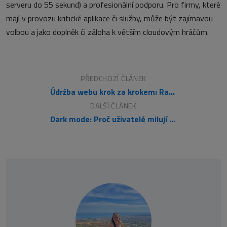
serveru do 55 sekund) a profesionální podporu. Pro firmy, které
mají v provozu kritické aplikace či služby, může být zajímavou
volbou a jako doplněk či záloha k větším cloudovým hráčům.
PŘEDCHOZÍ ČLÁNEK
Údržba webu krok za krokem: Rady pro rok 2026
DALŠÍ ČLÁNEK
Dark mode: Proč uživatelé milují tmavý režim a jak ho správně implementovat