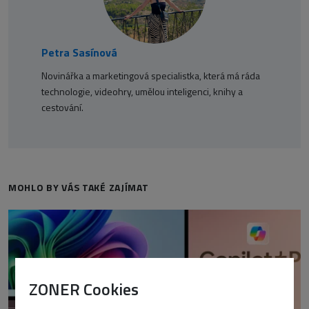
Petra Sasínová
Novinářka a marketingová specialistka, která má ráda
technologie, videohry, umělou inteligenci, knihy a
cestování.
MOHLO BY VÁS TAKÉ ZAJÍMAT
ZONER Cookies