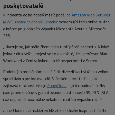
poskytovatelé
K incidentu došlo necelý měsíc poté,
co Amazon Web Services
(AWS) zasáhl celodenní výpadek
ochromující řadu online služeb,
a krátce po globálním výpadku Microsoft Azure a Microsoft
365.
„Ukazuje se, jak málo firem dnes tvoří páteř internetu. A když
jedna z nich selže, projeví se to okamžitě,“ řekl profesor Alan
Woodward z Centra kybernetické bezpečnosti v Surrey.
Podobným problémům se dá čelit diverzifikací služeb a volbou
spolehlivých poskytovatelů. V českém prostředí se jako
zajímavá možnost rýsuje
ZonerCloud
. Jejich cloudové služby
jsou provozovány s garantovanou dostupností 99,99 % (SLA),
což odpovídá maximálně několika minutám výpadku ročně.
ZonerCloud navíc nabízí rychlé zřízení služby (např. virtuálního