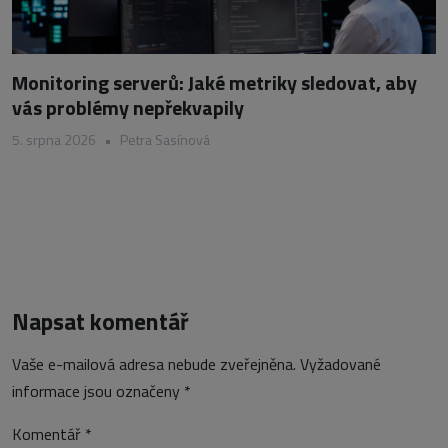
Monitoring serverů: Jaké metriky sledovat, aby
vás problémy nepřekvapily
5. srpna 2026
•
Petra Sasínová
Napsat komentář
Vaše e-mailová adresa nebude zveřejněna.
Vyžadované
informace jsou označeny
*
Komentář
*