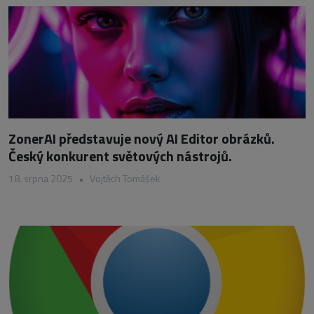
ZonerAI představuje nový AI Editor obrázků.
Český konkurent světových nástrojů.
18. srpna 2025
•
Vojtěch Tomášek