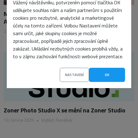
Vážený návštěvníku, potvrzením pomocí tlačítka OK
udělujete souhlas nám a našim partnerům s použitím
Microsoft rozšiřuje AI funkce: Copilot+ nově i na
cookies pro nezbytné, analytické a marketingové
AMD a Intel zařízeních x86
účely na tomto zařízení. Volbou Nastavení můžete
22. dubna 2025
•
Vojtěch Tomášek
sami určit, jaké skupiny cookies je možné
zpracovávat, popřípadě jejich zpracování úplně
zakázat. Ukládání nezbytných cookies probíhá vždy, a
to v zájmu zachování funkčnosti webové prezentace.
NASTAVENÍ
OK
Zoner Photo Studio X se mění na Zoner Studio
13. června 2025
•
Vojtěch Tomášek