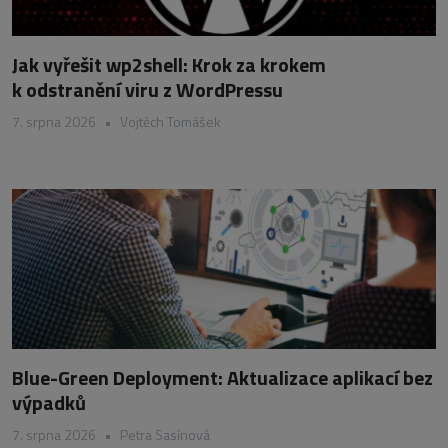
Jak vyřešit wp2shell: Krok za krokem
k odstranění viru z WordPressu
7. srpna 2026
•
Vojtěch Tomášek
Blue-Green Deployment: Aktualizace aplikací bez
výpadků
7. srpna 2026
•
Petra Sasínová