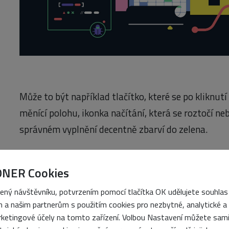
Může to být například tlačítko, které se po kliknut
měnící polohu, ikonka načítání, která se roztočí ne
správném vyplnění decentně zbarví do zelena.
V UX designu se těmto prvkům říká microinteractio
komunikovat s uživatelem. Ukazují, že systém reag
ONER Cookies
se skutečně něco děje, čímž snižují nejistotu a zlep
ený návštěvníku, potvrzením pomocí tlačítka OK udělujete souhlas
 a našim partnerům s použitím cookies pro nezbytné, analytické a
Zároveň ale nejde jen o funkčnost. Promyšlené mik
ketingové účely na tomto zařízení. Volbou Nastavení můžete sam
dojem kvality a profesionality. Web díky nim nepůso