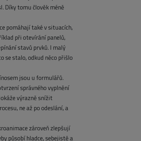
sl. Díky tomu člověk méně
e pomáhají také v situacích,
klad při otevírání panelů,
pínání stavů prvků. I malý
o se stalo, odkud něco přišlo
ínosem jsou u formulářů.
otvrzení správného vyplnění
okáže výrazně snížit
ocesu, ne až po odeslání, a
roanimace zároveň zlepšují
y působí hladce, sebejistě a