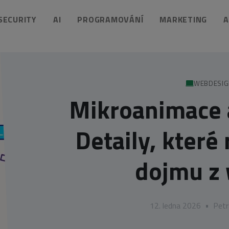
 SECURITY
AI
PROGRAMOVÁNÍ
MARKETING
A
WEBDESI
Mikroanimace 
Detaily, které
dojmu z
12. ledna 2026
•
Petr