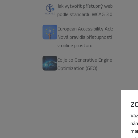
Jak vytvořit přístupný web
podle standardu WCAG 3.0
European Accessibility Act:
Nová pravidla přístupnosti
v online prostoru
Co je to Generative Engine
Optimization (GEO)
Z
Váž
nám
mar