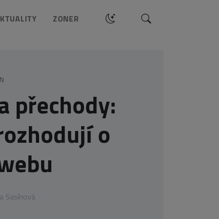
Hledat
KTUALITY
ZONER
GN
a přechody:
 rozhodují o
 webu
a Sasínová