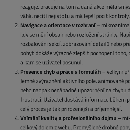
reaguje, pracuje na tom a daná akce měla smy
váhá, necítí nejistotu a má lepší pocit kontroly.
Navigace a orientace v rozhraní
– mikroanimac
kdy se mění obsah nebo rozložení stránky. Napří
rozbalování sekcí, zobrazování detailů nebo pře
pohyb dokáže výrazně zlepšit pochopení toho, c
a kam se uživatel posunul.
Prevence chyb a práce s formuláři
– velkým př
Jemné zvýraznění aktivního pole, animované p
nebo naopak nenápadné upozornění na chybu d
frustraci. Uživatel dostává informace během pr
celý proces je tak přirozenější a příjemnější.
Vnímání kvality a profesionálního dojmu
– mik
celkový dojem z webu. Promyšlené drobné pohyb