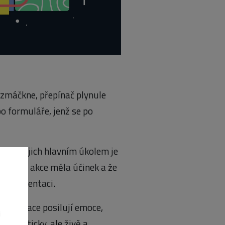
í zmáčkne, přepínač plynule
bo formuláře, jenž se po
ns a jejich hlavním úkolem je
uje, že akce měla účinek a že
šují orientaci.
roanimace posilují emoce,
i
bí staticky, ale živě a