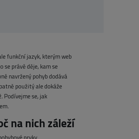
ale funkční jazyk, kterým web
o se právě děje, kam se
ávně navržený pohyb dodává
Špatně použitý ale dokáže
. Podívejme se, jak
sem.
č na nich záleží
 pohybové prvky