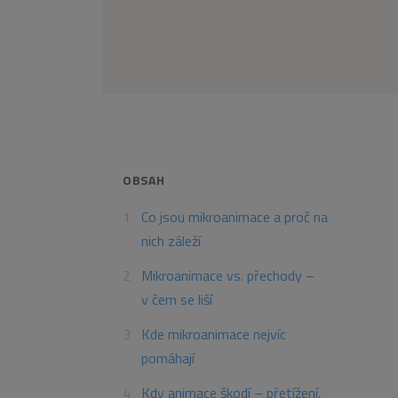
OBSAH
Co jsou mikroanimace a proč na
nich záleží
Mikroanimace vs. přechody –
v čem se liší
Kde mikroanimace nejvíc
pomáhají
Kdy animace škodí – přetížení,