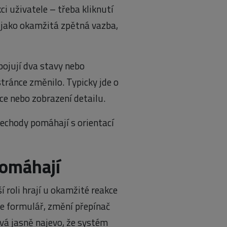
i uživatele – třeba kliknutí
 jako okamžitá zpětná vazba,
pojují dva stavy nebo
stránce změnilo. Typicky jde o
ce nebo zobrazení detailu.
echody pomáhají s orientací
pomáhají
í roli hrají u okamžité reakce
šle formulář, změní přepínač
vá jasně najevo, že systém