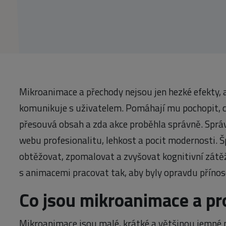
Mikroanimace a přechody nejsou jen hezké efekty, 
komunikuje s uživatelem. Pomáhají mu pochopit, c
přesouvá obsah a zda akce proběhla správně. Spr
webu profesionalitu, lehkost a pocit modernosti. 
obtěžovat, zpomalovat a zvyšovat kognitivní zátěž
s animacemi pracovat tak, aby byly opravdu příno
Co jsou mikroanimace a pro
Mikroanimace jsou malé, krátké a většinou jemné