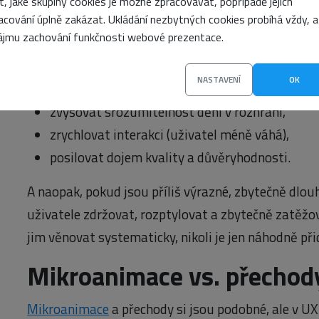
it, jaké skupiny cookies je možné zpracovávat, popřípadě jejich
kultivovaně, bez zbytečného rušení.
acování úplně zakázat. Ukládání nezbytných cookies probíhá vždy, a
ájmu zachování funkčnosti webové prezentace.
Pokud jsou navržené správně, pomáhají:
NASTAVENÍ
OK
zlepšovat použitelnost,
zvyšovat srozumitelnost dění v rozhraní,
zrychlovat interakci (uživatel méně váhá),
posilovat dojem kvality a důvěryhodnosti.
A naopak, pokud jsou příliš výrazné, zbytečně dlou
uživatele zdržovat, rozptylovat a zbytečně zatěžo
jim věnovat systematicky, nikoli je jen náhodně při
Mikroanimace vs. přechody 
Mikroanimace
a přechody si jsou podobné, ale v UX 