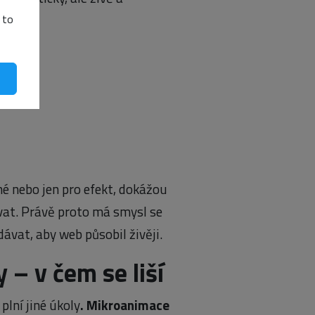
 to
hé nebo jen pro efekt, dokážou
vat. Právě proto má smysl se
dávat, aby web působil živěji.
– v čem se liší
plní jiné úkoly
.
Mikroanimace