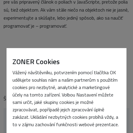
pre vás pripravený článok o poliach v JavaScripte, pretože polia
sú, tiež objektom. Ak vám stále niečo na objektoch nie je jasné,
experimentujte a skúšajte, lebo jediný spôsob, ako sa naučiť
programovať je – programovať.
PŘEDCHOZÍ ČLÁNEK
ZONER Cookies
Vylepšená kontextová nápověda pomocí JavaScriptu
DALŠÍ ČLÁNEK
Vážený návštěvníku, potvrzením pomocí tlačítka OK
Homesite 4.5 - pracujeme s tabulkami
udělujete souhlas nám a našim partnerům s použitím
cookies pro nezbytné, analytické a marketingové
účely na tomto zařízení. Volbou Nastavení můžete
Štítky:
Články
sami určit, jaké skupiny cookies je možné
zpracovávat, popřípadě jejich zpracování úplně
zakázat. Ukládání nezbytných cookies probíhá vždy, a
to v zájmu zachování funkčnosti webové prezentace.