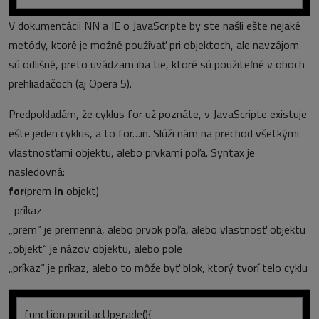
V dokumentácii NN a IE o JavaScripte by ste našli ešte nejaké
metódy, ktoré je možné používať pri objektoch, ale navzájom
sú odlišné, preto uvádzam iba tie, ktoré sú použiteľné v oboch
prehliadačoch (aj Opera 5).
Predpokladám, že cyklus for už poznáte, v JavaScripte existuje
ešte jeden cyklus, a to for…in. Slúži nám na prechod všetkými
vlastnosťami objektu, alebo prvkami poľa. Syntax je
nasledovná:
for
(prem
in
objekt)
príkaz
„prem“ je premenná, alebo prvok poľa, alebo vlastnosť objektu
„objekt“ je názov objektu, alebo pole
„príkaz“ je príkaz, alebo to môže byť blok, ktorý tvorí telo cyklu
function pocitacUpgrade(){