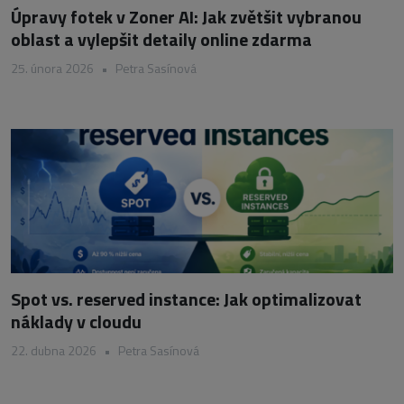
Úpravy fotek v Zoner AI: Jak zvětšit vybranou
oblast a vylepšit detaily online zdarma
25. února 2026
•
Petra Sasínová
Spot vs. reserved instance: Jak optimalizovat
náklady v cloudu
22. dubna 2026
•
Petra Sasínová