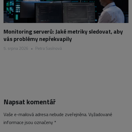
Monitoring serverů: Jaké metriky sledovat, aby
vás problémy nepřekvapily
5. srpna 2026
•
Petra Sasínová
Napsat komentář
Vaše e-mailová adresa nebude zveřejněna.
Vyžadované
informace jsou označeny
*