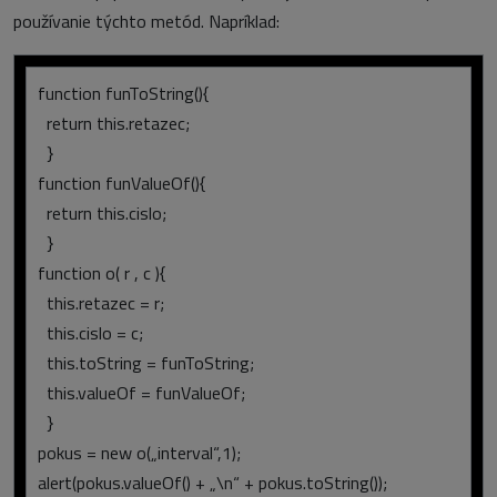
používanie týchto metód. Napríklad:
function funToString(){
return this.retazec;
}
function funValueOf(){
return this.cislo;
}
function o( r , c ){
this.retazec = r;
this.cislo = c;
this.toString = funToString;
this.valueOf = funValueOf;
}
pokus = new o(„interval“,1);
alert(pokus.valueOf() + „\n“ + pokus.toString());