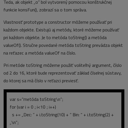
Teda, ak objekt „o“ bol vytvorený pomocou konštrukčnej
funkcie konsFun(), zobrazí sa o tom správa.
Vlastnosť prototype a constructor môžeme používať pri
každom objekte. Existujú aj metódy, ktoré môžeme používať
pri každom objekte. Je to metóda toString() a metóda
valueOf(). Stručne povedané metóda toString prevádza objekt
na reťazec a metóda valueOf na číslo.
Pri metóde toString môžeme použiť voliteľný argument, číslo
od 2 do 16, ktoré bude reprezentovať základ číselnej sústavy,
do ktorej sa má číslo v reťazci previesť.
var s=“metóda toString\n“;
for (var i = 0 ; i<10 ; i++)
s += „Dec: “ + i.toString(10) + “ Bin: “ + i.toString(2) +
„\n“;