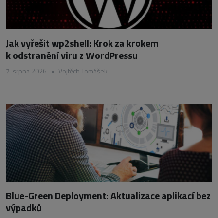
Jak vyřešit wp2shell: Krok za krokem
k odstranění viru z WordPressu
7. srpna 2026
•
Vojtěch Tomášek
Blue-Green Deployment: Aktualizace aplikací bez
výpadků