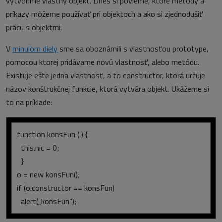
vytvoríme vlastný objekt. Dnes si povieme, ktoré metódy a
príkazy môžeme používať pri objektoch a ako si zjednodušiť
prácu s objektmi.
V
minulom diely
sme sa oboznámili s vlastnosťou prototype,
pomocou ktorej pridávame novú vlastnosť, alebo metódu.
Existuje ešte jedna vlastnosť, a to constructor, ktorá určuje
názov konštrukčnej funkcie, ktorá vytvára objekt. Ukážeme si
to na príklade:
function konsFun ( ) {
this.nic = 0;
}
o = new konsFun();
if (o.constructor == konsFun)
alert(„konsFun“);