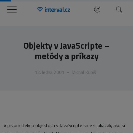
Menu
Hledat
Objekty v JavaScripte –
metódy a príkazy
12. ledna 2001
•
Michal Kubiš
V prvom diely o objektoch v JavaScripte sme si ukázali, ako si