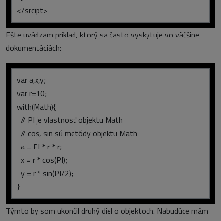
</srcipt>
Ešte uvádzam príklad, ktorý sa často vyskytuje vo väčšine
dokumentáciách:
var a,x,y;
var r=10;
with(Math){
// PI je vlastnosť objektu Math
// cos, sin sú metódy objektu Math
a = PI * r * r;
x = r * cos(PI);
y = r * sin(PI/2);
}
Týmto by som ukončil druhý diel o objektoch. Nabudúce mám