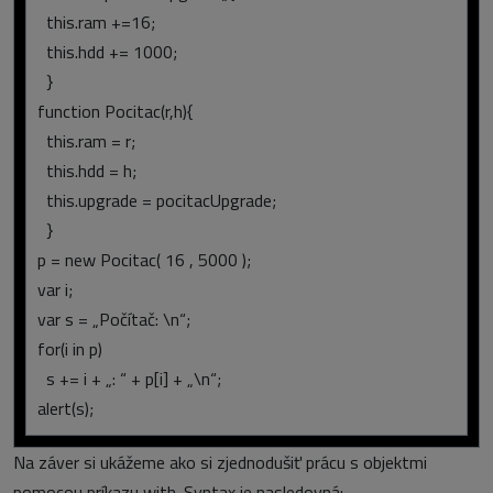
this.ram +=16;
this.hdd += 1000;
}
function Pocitac(r,h){
this.ram = r;
this.hdd = h;
this.upgrade = pocitacUpgrade;
}
p = new Pocitac( 16 , 5000 );
var i;
var s = „Počítač: \n“;
for(i in p)
s += i + „: “ + p[i] + „\n“;
alert(s);
Na záver si ukážeme ako si zjednodušiť prácu s objektmi
pomocou príkazu with. Syntax je nasledovná: