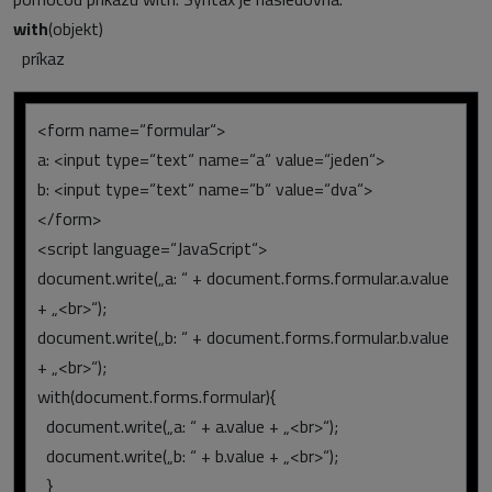
with
(objekt)
príkaz
<form name=“formular“>
a: <input type=“text“ name=“a“ value=“jeden“>
b: <input type=“text“ name=“b“ value=“dva“>
</form>
<script language=“JavaScript“>
document.write(„a: “ + document.forms.formular.a.value
+ „<br>“);
document.write(„b: “ + document.forms.formular.b.value
+ „<br>“);
with(document.forms.formular){
document.write(„a: “ + a.value + „<br>“);
document.write(„b: “ + b.value + „<br>“);
}