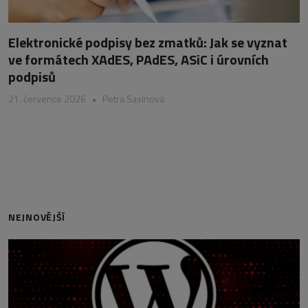
Elektronické podpisy bez zmatků: Jak se vyznat
ve formátech XAdES, PAdES, ASiC i úrovních
podpisů
21. července 2026
•
Petra Sasínová
NEJNOVĚJŠÍ