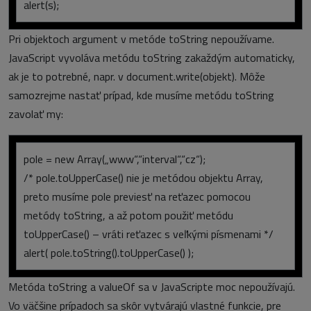
alert(s);
Pri objektoch argument v metóde toString nepoužívame.
JavaScript vyvoláva metódu toString zakaždým automaticky,
ak je to potrebné, napr. v document.write(objekt). Môže
samozrejme nastať prípad, kde musíme metódu toString
zavolať my:
pole = new Array(„www“,“interval“,“cz“);
/* pole.toUpperCase() nie je metódou objektu Array,
preto musíme pole previesť na reťazec pomocou
metódy toString, a až potom použiť metódu
toUpperCase() – vráti reťazec s veľkými písmenami */
alert( pole.toString().toUpperCase() );
Metóda toString a valueOf sa v JavaScripte moc nepoužívajú.
Vo väčšine prípadoch sa skôr vytvárajú vlastné funkcie, pre