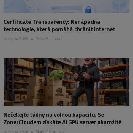
Certificate Transparency: Nenápadná
technologie, která pomáhá chránit internet
4. srpna 2026
•
Petra Sasínová
Nečekejte týdny na volnou kapacitu. Se
ZonerCloudem získáte AI GPU server okamžitě
3. srpna 2026
•
Matyáš Kopecký