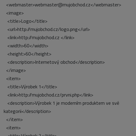
<webmaster>webmaster@mujobchod.cz</webmaster>
<image>
<title>Logo</title>
<url>http://mujobchod.cz/logo.png</url>
<link>http://mujobchod.cz </link>
<width>60</width>
<height>60</height>
<description>Internetový obchod</description>
</image>
<item>
<title>Výrobek 1</title>
<link>http://mujobchod.cz/prvni.php</link>
<description>Výrobek 1 je moderním produktem ve své
kategorii</description>
</item>
<item>
<title>Výrobek 2</title>