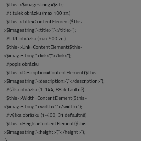
$this->$imagestring=$str;
//titulek obrázku (max 100 zn.)
$this->Title=ContentElement($this-
>$imagestring,“<title>“,“</title>“);
//URL obrázku (max 500 zn.)
$this->Link=ContentElement($this-
>$imagestring,“<link>“,“</link>“);
//popis obrázku
$this->Description=ContentElement($this-
>$imagestring,“<description>“,“</description>“);
//šířka obrázku (1-144, 88 defaultně)
$this->Width=ContentElement($this-
>$imagestring,“<width>“,“</width>“);
//výška obrázku (1-400, 31 defaultně)
$this->Height=ContentElement($this-
>$imagestring,“<height>“,“</height>“);
}