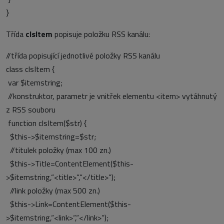
}
Třída
clsItem
popisuje položku RSS kanálu:
//třída popisující jednotlivé položky RSS kanálu
class clsItem {
var $itemstring;
//konstruktor, parametr je vnitřek elementu <item> vytáhnutý
z RSS souboru
function clsItem($str) {
$this->$itemstring=$str;
//titulek položky (max 100 zn.)
$this->Title=ContentElement($this-
>$itemstring,“<title>“,“</title>“);
//link položky (max 500 zn.)
$this->Link=ContentElement($this-
>$itemstring,“<link>“,“</link>“);