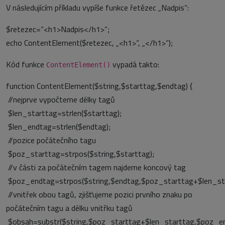
V následujícím příkladu vypíše funkce řetězec „Nadpis“:
$retezec=“<h1>Nadpis</h1>“;
echo ContentElement($retezec, „<h1>“, „</h1>“);
Kód funkce
vypadá takto:
ContentElement()
function ContentElement($string,$starttag,$endtag) {
//nejprve vypočteme délky tagů
$len_starttag=strlen($starttag);
$len_endtag=strlen($endtag);
//pozice počátečního tagu
$poz_starttag=strpos($string,$starttag);
//v části za počátečním tagem najdeme koncový tag
$poz_endtag=strpos($string,$endtag,$poz_starttag+$len_sta
//vnitřek obou tagů, zjišťujeme pozici prvního znaku po
počátečním tagu a délku vnitřku tagů
$obsah=substr($string,$poz_starttag+$len_starttag,$poz_e