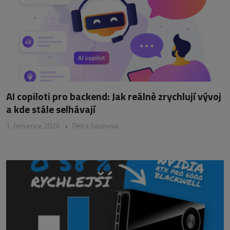
AI copiloti pro backend: Jak reálně zrychlují vývoj
a kde stále selhávají
1. července 2026
•
Petra Sasínová