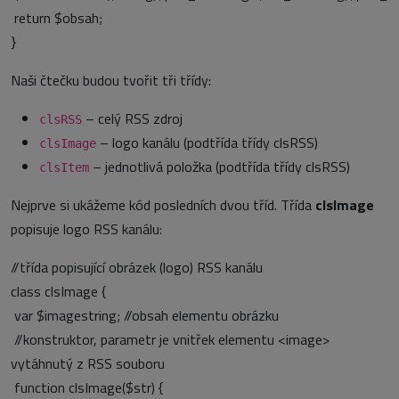
return $obsah;
}
Naši čtečku budou tvořit tři třídy:
– celý RSS zdroj
clsRSS
– logo kanálu (podtřída třídy clsRSS)
clsImage
– jednotlivá položka (podtřída třídy clsRSS)
clsItem
Nejprve si ukážeme kód posledních dvou tříd. Třída
clsImage
popisuje logo RSS kanálu:
//třída popisující obrázek (logo) RSS kanálu
class clsImage {
var $imagestring; //obsah elementu obrázku
//konstruktor, parametr je vnitřek elementu <image>
vytáhnutý z RSS souboru
function clsImage($str) {