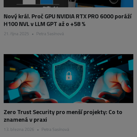
Nový král. Proč GPU NVIDIA RTX PRO 6000 poráží
H100 NVL v LLM GPT až o +58 %
21. října 2025
•
Petra Sasínová
Zero Trust Security pro menší projekty: Co to
znamená v praxi
13. března 2026
•
Petra Sasínová