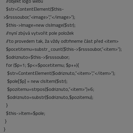
//objekt logo webu
$str=ContentElement($this-
>$rsssoubor,“<image>“,“</image>“);
$this->Image=new clsImage($str);
//nyní zbývá vytvořit pole položek
//to provedem tak, ža vždy odtrhneme část před <item>
$pocetitemu=substr_count($this->$rsssoubor,“<item>“);
$odriznuto=$this->$rsssoubor;
for ($p=1; $p<=$pocetitemu; $p++){
$str=ContentElement($odriznuto,“<item>“,“</item>“);
$pole[$p] = new clsItem($str);
$pozitemu=strpos($odriznuto,“<item>“)+6;
$odriznuto=substr($odriznuto,$pozitemu);
}
$this->Item=$pole;
}
}