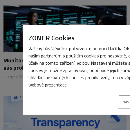
ZONER Cookies
Vážený návštěvníku, potvrzením pomocí tlačítka OK
našim partnerům s použitím cookies pro nezbytné, 
Monitoring serverů: Jaké metriky sledovat, aby
účely na tomto zařízení. Volbou Nastavení můžete sa
vás problémy nepřekvapily
cookies je možné zpracovávat, popřípadě jejich zpra
5. srpna 2026
•
Petra Sasínová
Ukládání nezbytných cookies probíhá vždy, a to v z
webové prezentace.
NAS