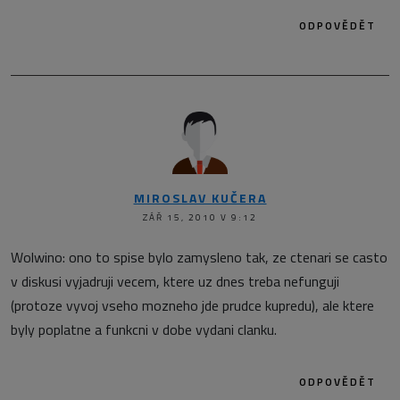
ODPOVĚDĚT
MIROSLAV KUČERA
ZÁŘ 15, 2010 V 9:12
Wolwino: ono to spise bylo zamysleno tak, ze ctenari se casto
v diskusi vyjadruji vecem, ktere uz dnes treba nefunguji
(protoze vyvoj vseho mozneho jde prudce kupredu), ale ktere
byly poplatne a funkcni v dobe vydani clanku.
ODPOVĚDĚT