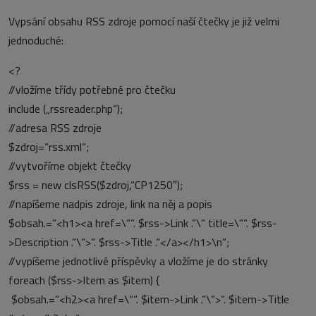
Vypsání obsahu RSS zdroje pomocí naší čtečky je již velmi
jednoduché:
<?
//vložíme třídy potřebné pro čtečku
include („rssreader.php“);
//adresa RSS zdroje
$zdroj=“rss.xml“;
//vytvoříme objekt čtečky
$rss = new clsRSS($zdroj,“CP1250″);
//napíšeme nadpis zdroje, link na něj a popis
$obsah.=“<h1><a href=\““. $rss->Link .“\“ title=\““. $rss-
>Description .“\“>“. $rss->Title .“</a></h1>\n“;
//vypíšeme jednotlivé příspěvky a vložíme je do stránky
foreach ($rss->Item as $item) {
$obsah.=“<h2><a href=\““. $item->Link .“\“>“. $item->Title