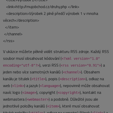
<link>http://mujobchod.cz/druhy.php </link>
<description>Výrobek 2 plně předčí výrobek 1 v mnoha
věcech</description>
</item>
</channel>
</rss>
V ukázce můžete pěkně vidět strukturu RSS zdroje. Každý RSS
soubor musí obsahovat kódování (
<?xml version="1.0"
), verzi RSS (
) a
encoding="utf-8"?>
<rss version="0.91">
jeden nebo více samotných kanálů (
). Obsahem
<channel>
kanálu je titulek (
), popis (
), odkaz na
<title>
<description>
web (
) a jazyk (
), nepovinně může obsahovat
<link>
<language>
navíc logo (
), copyright (
), kontakt na
<image>
<copyright>
webmastera (
) a podobně. Důležité jsou ale
<webmaster>
jednotlivé položky kanálů (
), které musí obsahovat
<item>
titulek položky (
), odkaz na samotný článek (
) a