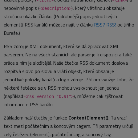
<title>
<link>
nepovinně popis (
), který většinou obsahuje
<description>
stručnou ukázku článku. (Podrobnější popis jednotlivých
elementů RSS kanálů můžete najít v článku
RSS? RSS!
od Jiřího
Bureše.)
RSS zdroj je XML dokument, který se dá zpracovat XML
parserem. Ne na všech stanicích ale parser je k dispozici a také
práce s ním je složitější. Naše čtečka RSS dokument doslova
rozpitvá slovo po slovu a vrátí objekt, který obsahuje
jednotlivé položky kanálů a logo zdroje. Přitom využije toho, že
některé řetězce se v RSS mohou vyskytnout jen jednou
(například
), můžeme tak zjišťovat
<rss version="0.91">
informace o RSS kanálu.
Základem naší čtečky je funkce
ContentElement()
. Ta vrací
text mezi počátečním a koncovým tagem. Tři parametry určují
celý řetězec (element), počáteční tag a koncový tag.