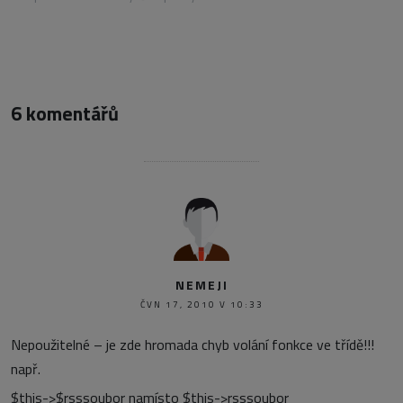
6 komentářů
NEMEJI
ČVN 17, 2010 V 10:33
Nepoužitelné – je zde hromada chyb volání fonkce ve třídě!!!
např.
$this->$rsssoubor namísto $this->rsssoubor