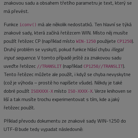
znakovou sadu a obsahem třetího parametru je text, který se
má převést.
Funkce
má ale několik nedostatků. Ten hlavní se týká
iconv()
znakové sady, která začíná řetězcem WIN. Místo něj musíte
použít řetězec CP (například místo
použijete
).
WIN-1250
CP1250
Druhý problém se vyskytl, pokud funkce hlásí chybu
illegal
input sequence
. V tomto případě ještě za znakovou sadu
uveďte řetězec
(například
).
//TRANSLIT
CP1250//TRANSLIT
Tento řetězec můžete ale použít, i když se chyba nevyskytne
(což je výhoda – prostě ho napíšete všude). Někdy je také
dobré použít
místo
. Verze knihoven se
ISOXXXX-X
ISO-XXXX-X
liší a tak musíte trochu experimentovat s tím, kde a jaký
řetězec použít.
Příklad převodu dokumentu ze znakové sady WIN-1250 do
UTF-8 bude tedy vypadat následovně: