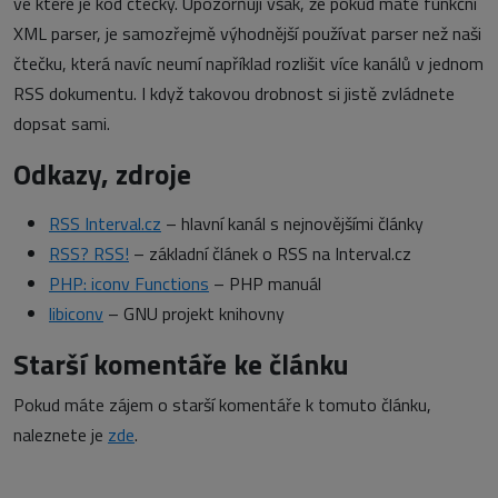
ve které je kód čtečky. Upozorňuji však, že pokud máte funkční
XML parser, je samozřejmě výhodnější používat parser než naši
čtečku, která navíc neumí například rozlišit více kanálů v jednom
RSS dokumentu. I když takovou drobnost si jistě zvládnete
dopsat sami.
Odkazy, zdroje
RSS Interval.cz
– hlavní kanál s nejnovějšími články
RSS? RSS!
– základní článek o RSS na Interval.cz
PHP: iconv Functions
– PHP manuál
libiconv
– GNU projekt knihovny
Starší komentáře ke článku
Pokud máte zájem o starší komentáře k tomuto článku,
naleznete je
zde
.