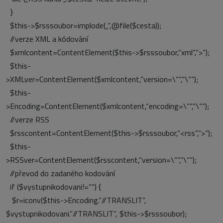
}
$this->$rsssoubor=implode(„“,@file($cesta));
//verze XML a kódování
$xmlcontent=ContentElement($this->$rsssoubor,“xml“,“>“);
$this-
>XMLver=ContentElement($xmlcontent,“version=\““,“\““);
$this-
>Encoding=ContentElement($xmlcontent,“encoding=\““,“\““);
//verze RSS
$rsscontent=ContentElement($this->$rsssoubor,“<rss“,“>“);
$this-
>RSSver=ContentElement($rsscontent,“version=\““,“\““);
//převod do zadaného kodování
if ($vystupnikodovani!=““) {
$r=iconv($this->Encoding.“//TRANSLIT“,
$vystupnikodovani.“//TRANSLIT“, $this->$rsssoubor);