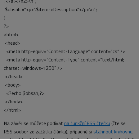
.“</a></h2>\n“;
$obsah.=“<p>“.$item->Description.“</p>\n“;
}
?>
<html>
<head>
<meta http-equiv=“Content-Language“ content=“cs“ />
<meta http-equiv=“Content-Type“ content=“text/html;
charset=windows-1250″ />
</head>
<body>
<?echo $obsah;?>
</body>
</html>
Na závěr se můžete podívat
na funkční RSS čtečku
(čte se
RSS soubor ze začátku článku), případně si
stáhnout knihovnu
,