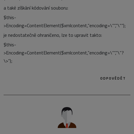
a také zíškání kódování souboru:
$this-
>Encoding=ContentElement($xmlcontent,“encoding=\““,“\““);
je nedostatečně ohraničeno, lze to upravit takto:
$this-
>Encoding=ContentElement($xmlcontent,“encoding=\““,“\“?
\>“);
ODPOVĚDĚT