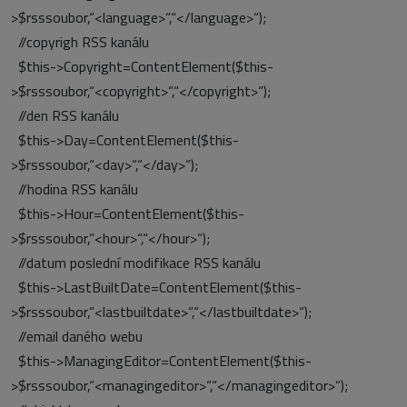
>$rsssoubor,“<language>“,“</language>“);
//copyrigh RSS kanálu
$this->Copyright=ContentElement($this-
>$rsssoubor,“<copyright>“,“</copyright>“);
//den RSS kanálu
$this->Day=ContentElement($this-
>$rsssoubor,“<day>“,“</day>“);
//hodina RSS kanálu
$this->Hour=ContentElement($this-
>$rsssoubor,“<hour>“,“</hour>“);
//datum poslední modifikace RSS kanálu
$this->LastBuiltDate=ContentElement($this-
>$rsssoubor,“<lastbuiltdate>“,“</lastbuiltdate>“);
//email daného webu
$this->ManagingEditor=ContentElement($this-
>$rsssoubor,“<managingeditor>“,“</managingeditor>“);