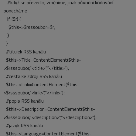
//když se převedlo, změníme, jinak původní kódování
ponecháme
if ($r) {
$this->$rsssoubor=$r;
}
}
//titulek RSS kanálu
$this->Title=ContentElement($this-
>$rsssoubor,“<title>“,“</title>“);
//cesta ke zdroji RSS kanálu
$this->Link=ContentElement($this-
>$rsssoubor,“<link>“,“</link>“);
//popis RSS kanálu
$this->Description=ContentElement($this-
>$rsssoubor,“<description>“,“</description>“);
//jazyk RSS kanálu
$this->Language=ContentElement($this-