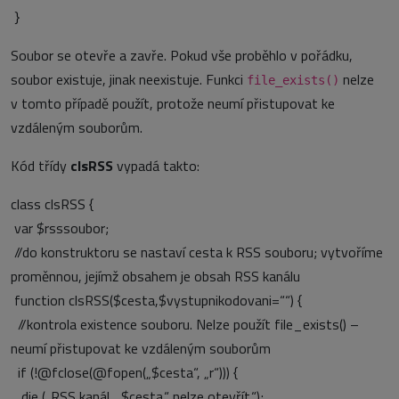
}
Soubor se otevře a zavře. Pokud vše proběhlo v pořádku,
soubor existuje, jinak neexistuje. Funkci
nelze
file_exists()
v tomto případě použít, protože neumí přistupovat ke
vzdáleným souborům.
Kód třídy
clsRSS
vypadá takto:
class clsRSS {
var $rsssoubor;
//do konstruktoru se nastaví cesta k RSS souboru; vytvoříme
proměnnou, jejímž obsahem je obsah RSS kanálu
function clsRSS($cesta,$vystupnikodovani=““) {
//kontrola existence souboru. Nelze použít file_exists() –
neumí přistupovat ke vzdáleným souborům
if (!@fclose(@fopen(„$cesta“, „r“))) {
die („RSS kanál „.$cesta.“ nelze otevřít.“);