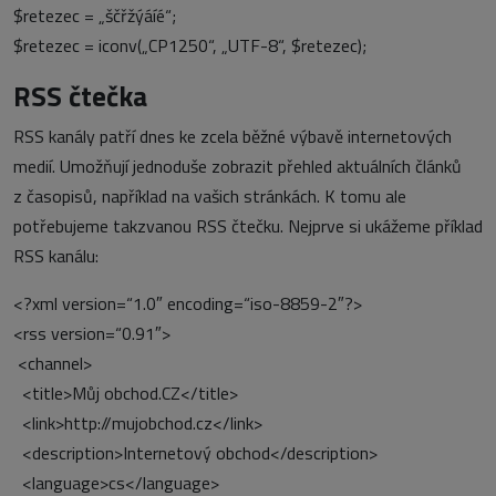
$retezec = „ščřžýáíé“;
$retezec = iconv(„CP1250“, „UTF-8“, $retezec);
RSS čtečka
RSS kanály patří dnes ke zcela běžné výbavě internetových
medií. Umožňují jednoduše zobrazit přehled aktuálních článků
z časopisů, například na vašich stránkách. K tomu ale
potřebujeme takzvanou RSS čtečku. Nejprve si ukážeme příklad
RSS kanálu:
<?xml version=“1.0″ encoding=“iso-8859-2″?>
<rss version=“0.91″>
<channel>
<title>Můj obchod.CZ</title>
<link>http://mujobchod.cz</link>
<description>Internetový obchod</description>
<language>cs</language>