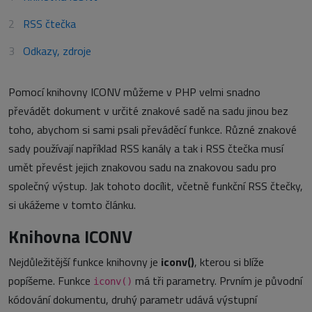
RSS čtečka
Odkazy, zdroje
Pomocí knihovny ICONV můžeme v PHP velmi snadno
převádět dokument v určité znakové sadě na sadu jinou bez
toho, abychom si sami psali převáděcí funkce. Různé znakové
sady používají například RSS kanály a tak i RSS čtečka musí
umět převést jejich znakovou sadu na znakovou sadu pro
společný výstup. Jak tohoto docílit, včetně funkční RSS čtečky,
si ukážeme v tomto článku.
Knihovna ICONV
Nejdůležitější funkce knihovny je
iconv()
, kterou si blíže
popíšeme. Funkce
má tři parametry. Prvním je původní
iconv()
kódování dokumentu, druhý parametr udává výstupní