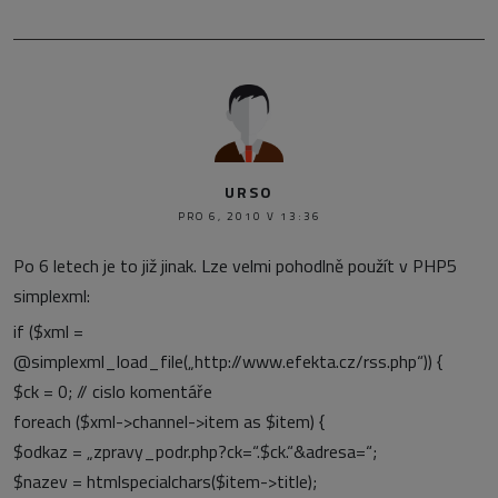
URSO
PRO 6, 2010 V 13:36
Po 6 letech je to již jinak. Lze velmi pohodlně použít v PHP5
simplexml:
if ($xml =
@simplexml_load_file(„http://www.efekta.cz/rss.php“)) {
$ck = 0; // cislo komentáře
foreach ($xml->channel->item as $item) {
$odkaz = „zpravy_podr.php?ck=“.$ck.“&adresa=“;
$nazev = htmlspecialchars($item->title);