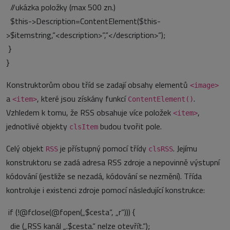
//ukázka položky (max 500 zn.)
$this->Description=ContentElement($this-
>$itemstring,“<description>“,“</description>“);
}
}
Konstruktorům obou tříd se zadají obsahy elementů
<image>
a
, které jsou získány funkcí
.
<item>
ContentElement()
Vzhledem k tomu, že RSS obsahuje více položek
,
<item>
jednotlivé objekty
budou tvořit pole.
clsItem
Celý objekt
je přístupný pomocí třídy
. Jejímu
RSS
clsRSS
konstruktoru se zadá adresa RSS zdroje a nepovinně výstupní
kódování (jestliže se nezadá, kódování se nezmění). Třída
kontroluje i existenci zdroje pomocí následující konstrukce:
if (!@fclose(@fopen(„$cesta“, „r“))) {
die („RSS kanál „.$cesta.“ nelze otevřít.“);