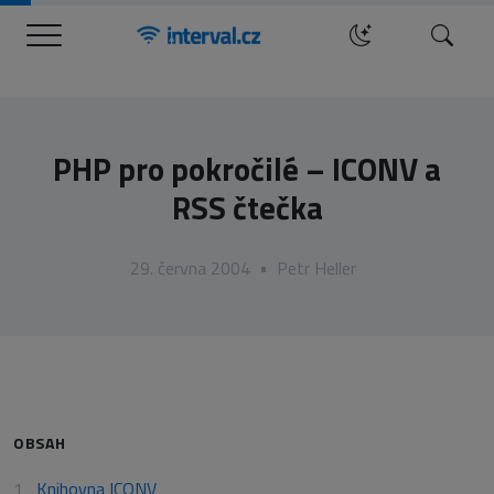
Menu
Hledat
PHP pro pokročilé – ICONV a
RSS čtečka
29. června 2004
•
Petr Heller
OBSAH
Knihovna ICONV