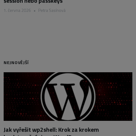
session nebo passkeys
1. června 2026
•
Petra Sasínová
NEJNOVĚJŠÍ
Jak vyřešit wp2shell: Krok za krokem