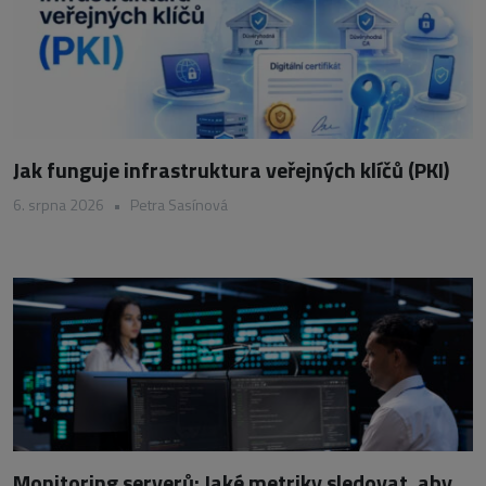
Jak funguje infrastruktura veřejných klíčů (PKI)
6. srpna 2026
•
Petra Sasínová
Monitoring serverů: Jaké metriky sledovat, aby