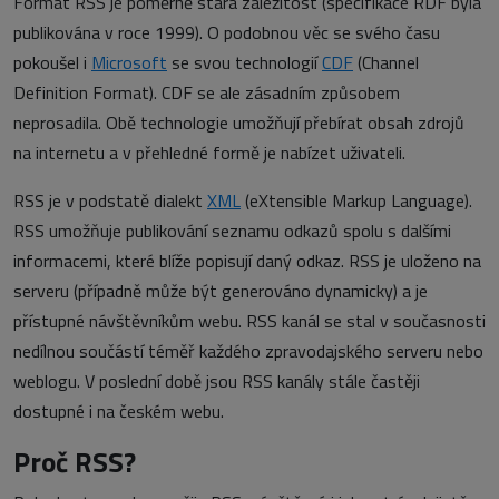
Formát RSS je poměrně stará záležitost (specifikace RDF byla
publikována v roce 1999). O podobnou věc se svého času
pokoušel i
Microsoft
se svou technologií
CDF
(Channel
Definition Format). CDF se ale zásadním způsobem
neprosadila. Obě technologie umožňují přebírat obsah zdrojů
na internetu a v přehledné formě je nabízet uživateli.
RSS je v podstatě dialekt
XML
(eXtensible Markup Language).
RSS umožňuje publikování seznamu odkazů spolu s dalšími
informacemi, které blíže popisují daný odkaz. RSS je uloženo na
serveru (případně může být generováno dynamicky) a je
přístupné návštěvníkům webu. RSS kanál se stal v současnosti
nedílnou součástí téměř každého zpravodajského serveru nebo
weblogu. V poslední době jsou RSS kanály stále častěji
dostupné i na českém webu.
Proč RSS?