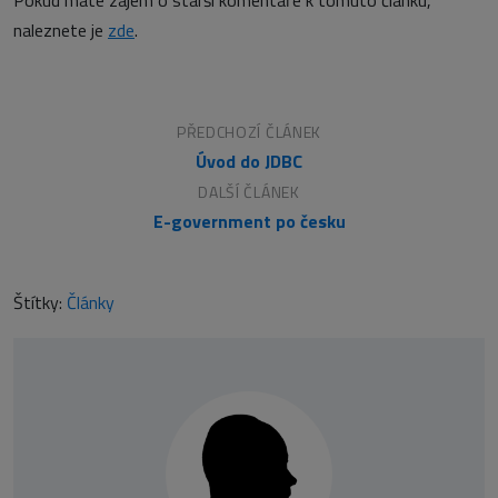
Pokud máte zájem o starší komentáře k tomuto článku,
naleznete je
zde
.
PŘEDCHOZÍ ČLÁNEK
Úvod do JDBC
DALŠÍ ČLÁNEK
E-government po česku
Štítky:
Články