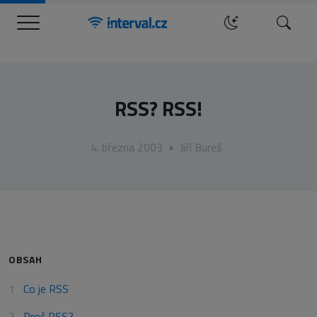
Menu
Hledat
RSS? RSS!
4. března 2003
•
Jiří Bureš
OBSAH
Co je RSS
Proč RSS?