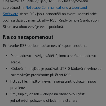
Obě verze jsou dále vyvíjeny. RSS 0.9x byla vytvořená
společnostmi
Netscape Communications
a
UserLand
Software
. Verze 0.9x jsou jednodušší na tvorbu (odtud také
pochází další význam zkratky RSS, Really Simple Syndication).
Struktura obou verzí je velmi podobná.
Na co nezapomenout
Při tvorbě RSS souboru autor nesmí zapomenout na:
Plnou adresu – vždy uvádět úplnou a správnou adresu
zdroje.
Kódování – nejlépe je používat UTF-8 kódování, vyhne se
tak možným problémům při čtení RSS.
https:, file:, mailto:, news:, a javascript: odkazy nejsou
povoleny.
Smysluplný obsah – dbejte na obsahovou část
jednotlivých položek s ohledem na čtenáře.