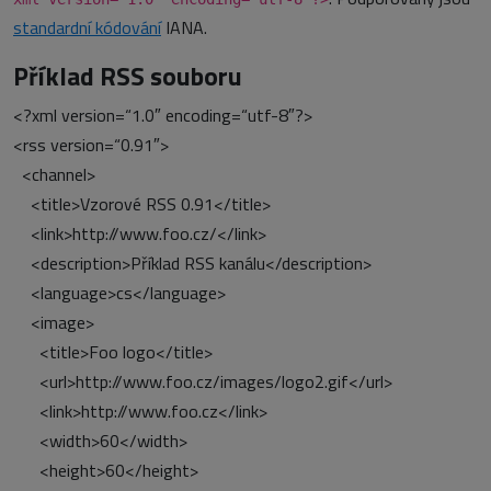
standardní kódování
IANA.
Příklad RSS souboru
<?xml version=“1.0″ encoding=“utf-8″?>
<rss version=“0.91″>
<channel>
<title>Vzorové RSS 0.91</title>
<link>http://www.foo.cz/</link>
<description>Příklad RSS kanálu</description>
<language>cs</language>
<image>
<title>Foo logo</title>
<url>http://www.foo.cz/images/logo2.gif</url>
<link>http://www.foo.cz</link>
<width>60</width>
<height>60</height>