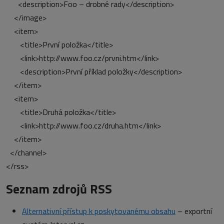
<description>Foo – drobné rady</description>
</image>
<item>
<title>První položka</title>
<link>http://www.foo.cz/prvni.htm</link>
<description>První příklad položky</description>
</item>
<item>
<title>Druhá položka</title>
<link>http://www.foo.cz/druha.htm</link>
</item>
</channel>
</rss>
Seznam zdrojů RSS
Alternativní přístup k poskytovanému obsahu
– exportní