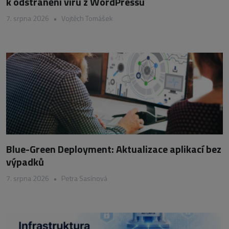
k odstranění viru z WordPressu
7. srpna 2026
•
Vojtěch Tomášek
Blue-Green Deployment: Aktualizace aplikací bez
výpadků
7. srpna 2026
•
Petra Sasínová