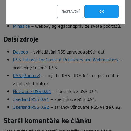
Pixy
– RSS čtečka Petra „Pixy“ Staníčka.
NASTAVENÍ
OK
Pooh
– RSS katalog, validátor a další služby.
Minasite
– webový agregátor zpráv ze světa počítačů.
Další zdroje
Daypop
– vyhledávání RSS zpravodajských dat.
RSS Tutorial for Content Publishers and Webmasters
–
přehledný tutoriál RSS.
RSS (Pooh.cz)
– co je to RSS, RDF, k čemu je to dobré
z pohledu Pooh.cz.
Netscape RSS 0.91
– specifikace RSS 0.91.
Userland RSS 0.91
– specifikace RSS 0.91.
Userland RSS 0.92
– stránky věnované RSS verze 0.92.
Starší komentáře ke článku