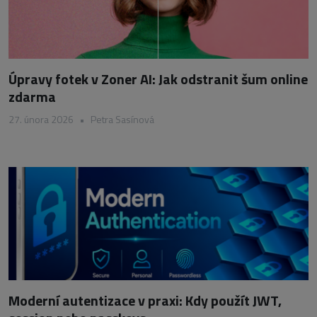
Úpravy fotek v Zoner AI: Jak odstranit šum online
zdarma
27. února 2026
•
Petra Sasínová
Moderní autentizace v praxi: Kdy použít JWT,