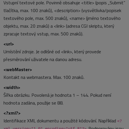
Vstupní textové pole. Povinně obsahuje <title> (popis „Submit“
tlačítka, max. 100 znaků), <description> (vysvětlivka/popisek
textového pole, max. 500 znaků), <name> (jméno textového
objektu, max. 20 znaků) a <link> (adresa CGI skriptu, který
zpracuje textový vstup, max. 500 znaků).
<url>
Umístění zdroje. Je odlišné od <link>, který provede
přesměrování uživatele na danou adresu.
<webMaster>
Kontakt na webmastera. Max. 100 znaků.
<width>
Šířka obrázku. Povolená je hodnota 1 – 144. Pokud není
hodnota zadána, použije se 88.
<?xml?>
Identifikace XML dokumentu a použité kódování. Například
<?
. Podporovány jsou
xml version="1.0" encoding="utf-8"?>