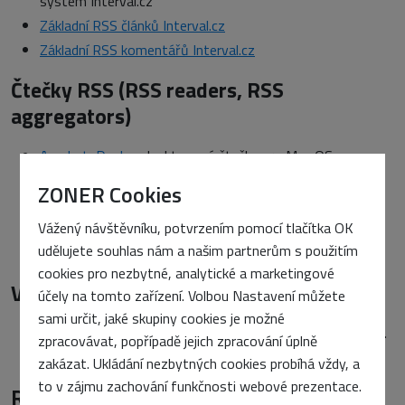
systém Interval.cz
Základní RSS článků Interval.cz
Základní RSS komentářů Interval.cz
Čtečky RSS (RSS readers, RSS
aggregators)
AmphetaDesk
– desktopová čtečka pro Mac OS,
Windows, Linux.
ZONER Cookies
FeedReader
– desktopová RSS čtečka z Estonska pro
Vážený návštěvníku, potvrzením pomocí tlačítka OK
Windows ve verzi 2.3.
udělujete souhlas nám a našim partnerům s použitím
Headline Viewer
– desktopová čtečka RSS pro Windows.
cookies pro nezbytné, analytické a marketingové
Validátory
účely na tomto zařízení. Volbou Nastavení můžete
sami určit, jaké skupiny cookies je možné
RSS Validator
– validátor Marka Pilgrima a Sama Rubyho.
zpracovávat, popřípadě jejich zpracování úplně
Online RSS 0.9x Validator
– validátor UserLand.
zakázat. Ukládání nezbytných cookies probíhá vždy, a
to v zájmu zachování funkčnosti webové prezentace.
RSS v České republice