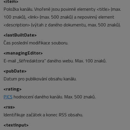
<item>
Položka kanálu. Vnořené jsou povinné elementy <title> (max.
100 znaků), <link> (max. 500 znaků) a nepovinný element
<description> (výtah z daného dokumentu, max. 500 znaků).
<lastBuiltDate>
Čas poslední modifikace souboru.
<managingEditor>
E-mail „šéfredaktora“ daného webu. Max. 100 znaků.
<pubDate>
Datum pro publikování obsahu kanálu.
<rating>
PICS
hodnocení daného kanálu. Max. 500 znaků.
<rss>
Identifikuje začátek a konec RSS obsahu.
<textInput>