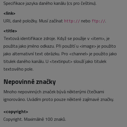
Specifikace jazyka daného kanálu (cs pro češtinu).
<link>
URL dané položky. Musí začínat
nebo
.
http://
ftp://
<title>
Textová identifikace zdroje. Když se použije v <item>, je
použita jako jméno odkazu. Při použití u <image> je použito
jako alternativní text obrázku. Pro <channel> je použito jako
titulek daného kanálu. U <textinput> slouží jako titulek
textového pole.
Nepovinné značky
Mnoho nepovinných značek bývá některými čtečkami
ignorováno. Uvádím proto pouze některé zajímavé značky.
<copyright>
Copyright. Maximálně 100 znaků.