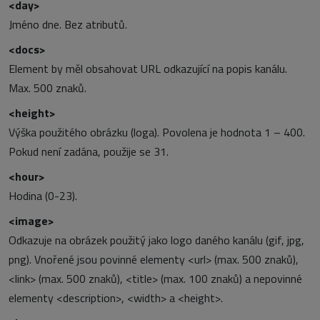
<day>
Jméno dne. Bez atributů.
<docs>
Element by měl obsahovat URL odkazující na popis kanálu.
Max. 500 znaků.
<height>
Výška použitého obrázku (loga). Povolena je hodnota 1 – 400.
Pokud není zadána, použije se 31.
<hour>
Hodina (0-23).
<image>
Odkazuje na obrázek použitý jako logo daného kanálu (gif, jpg,
png). Vnořené jsou povinné elementy <url> (max. 500 znaků),
<link> (max. 500 znaků), <title> (max. 100 znaků) a nepovinné
elementy <description>, <width> a <height>.