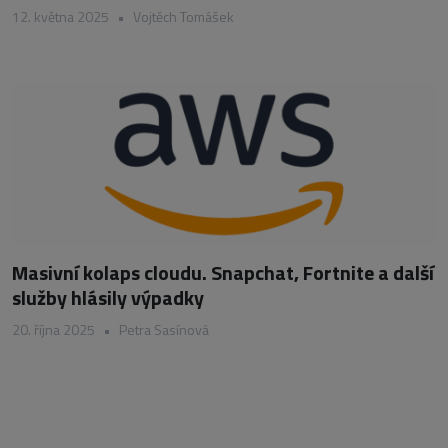
12. května 2025
•
Vojtěch Tomášek
Masivní kolaps cloudu. Snapchat, Fortnite a další
služby hlásily výpadky
20. října 2025
•
Petra Sasínová