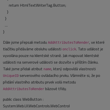
return HtmlTextWriterTag.Button;
}
}
…
}
Dále jsme přepsali metodu
, ve které
AddAttributesToRender
tlačítku přidáváme obsluhu události
. Tato událost je
onclick
vyvolána pouze na klientské straně. Jak mapovat klientské
události na serverové události se dozvíte v příštím článku.
Také jsme přidali atribut
, který odpovídá vlastnosti
name
serverového ovládacího prvku. Všimněte si, že po
UniqueID
přidání vlastního atributu prvek volá metodu
bázové třídy.
AddAttributesToRender
public class WebButton :
System.Web.UI.WebControls.WebControl