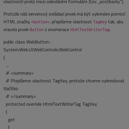
vlastností prvků mezi odesláními formuláře (tzv. „postbacky“).
Protože náš serverový ovládací prvek má být vykreslen pomocí
HTML značky
, přepíšeme vlastnost
tak, aby
<button>
TagKey
vracela prvek
z enumerace
:
Button
HtmlTextWriterTag
public class WebButton :
System.Web.UI.WebControls.WebControl
{
…
/// <summary>
/// Přepíšeme vlastnost TagKey, protože chceme vykreslovat
tlačítko
/// </summary>
protected override HtmlTextWriterTag TagKey
{
get
{