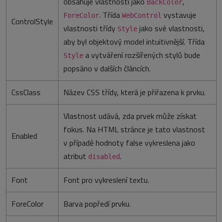
obsahuje vlastnosti jako
,
BackColor
. Třída
vystavuje
ForeColor
WebControl
ControlStyle
vlastnosti třídy
jako své vlastnosti,
Style
aby byl objektový model intuitivnější. Třída
a vytváření rozšířených stylů bude
Style
popsáno v dalších článcích.
CssClass
Název CSS třídy, která je přiřazena k prvku.
Vlastnost udává, zda prvek může získat
fokus. Na HTML stránce je tato vlastnost
Enabled
v případě hodnoty false vykreslena jako
atribut
.
disabled
Font
Font pro vykreslení textu.
ForeColor
Barva popředí prvku.