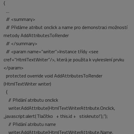
{
…
/// <summary>
/// Přidáme atribut onclick a name pro demonstraci možností
metody AddAttributesToRender
/// </summary>
/// <param name=“writer“>Instance třídy <see
cref=“HtmlTextWriter“/>, která je použita k vykreslení prvku
</param>
protected override void AddAttributesToRender
(HtmlTextWriter writer)
{
// Přidání atributu onclick
writer.AddAttribute(HtmlTextWriterAttribute.Onclick,
„javascript:alert(‚Tlačítko ‚ + this.id + ‚ stisknuto!‘);“);
// Přidání atributu name
writer.AddAttribute(HtmlTextWriterAttribute.Name,