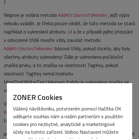
}
Nejprve je volána metoda
, jejíž výpis
AddAtributesToRender
nebudu uvádět. Je třeba pouze vědět, že tato metoda se stará
například o vykreslení atributu
a že v případě jejího přepsání
id
v odvozené třídě musíte vždy zavolat metodu
bázové třídy, pokud chcete, aby byly
AddAtributesToRender
všechny atributy vykresleny! Dále je vykreslena počáteční
značka prvku, a to značka ve vlastnosti TagKey, pokud
vlastnost TagKey nemá hodnotu
HtmlTextWriterTag.Unknown (tehdy je vykreslena značka ve
vlastnosti TagName).
ZONER Cookies
Vraťme se ale k metodě Render, ve které je po metodě
Vážený návštěvníku, potvrzením pomocí tlačítka OK
volána metoda
, jež vypadá
RenderBeginTag
RenderContents
udělujete souhlas nám a našim partnerům s použitím
takto:
cookies pro nezbytné, analytické a marketingové
účely na tomto zařízení. Volbou Nastavení můžete
protected virtual void RenderContents (HtmlTextWriter writer)