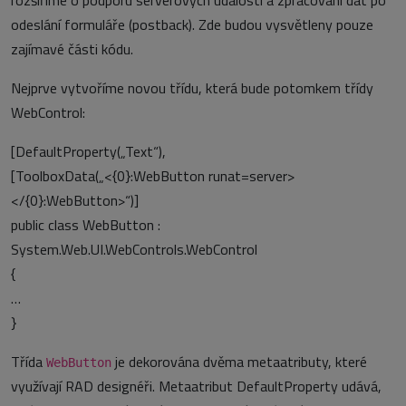
rozšíříme o podporu serverových událostí a zpracování dat po
odeslání formuláře (postback). Zde budou vysvětleny pouze
zajímavé části kódu.
Nejprve vytvoříme novou třídu, která bude potomkem třídy
WebControl:
[DefaultProperty(„Text“),
[ToolboxData(„<{0}:WebButton runat=server>
</{0}:WebButton>“)]
public class WebButton :
System.Web.UI.WebControls.WebControl
{
…
}
Třída
je dekorována dvěma metaatributy, které
WebButton
využívají RAD designéři. Metaatribut DefaultProperty udává,