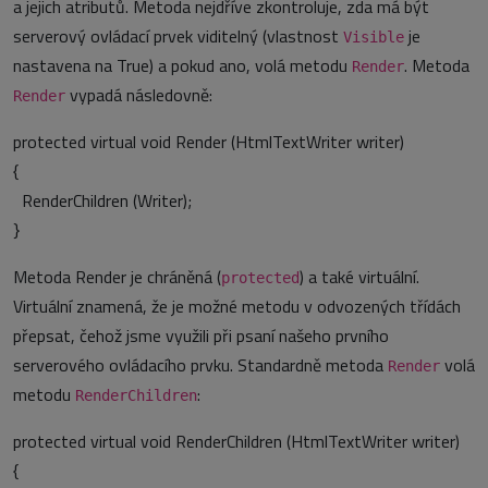
a jejich atributů. Metoda nejdříve zkontroluje, zda má být
serverový ovládací prvek viditelný (vlastnost
je
Visible
nastavena na True) a pokud ano, volá metodu
. Metoda
Render
vypadá následovně:
Render
protected virtual void Render (HtmlTextWriter writer)
{
RenderChildren (Writer);
}
Metoda Render je chráněná (
) a také virtuální.
protected
Virtuální znamená, že je možné metodu v odvozených třídách
přepsat, čehož jsme využili při psaní našeho prvního
serverového ovládacího prvku. Standardně metoda
volá
Render
metodu
:
RenderChildren
protected virtual void RenderChildren (HtmlTextWriter writer)
{