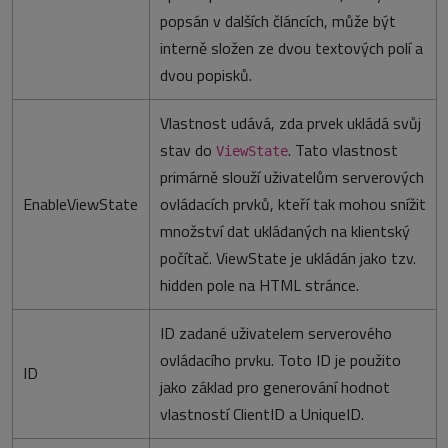
popsán v dalších článcích, může být
interně složen ze dvou textových polí a
dvou popisků.
Vlastnost udává, zda prvek ukládá svůj
stav do
. Tato vlastnost
ViewState
primárně slouží uživatelům serverových
EnableViewState
ovládacích prvků, kteří tak mohou snížit
množství dat ukládaných na klientský
počítač. ViewState je ukládán jako tzv.
hidden pole na HTML stránce.
ID zadané uživatelem serverového
ovládacího prvku. Toto ID je použito
ID
jako základ pro generování hodnot
vlastností ClientID a UniqueID.