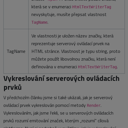
která se v enumeraci
HtmlTextWriterTag
nevyskytuje, musíte přepsat vlastnost
.
TagName
Ve vlastnosti je uložen název značky, která
reprezentuje serverový ovládací prvek na
TagName
HTML stránce. Vlastnost je typu string, proto
můžete použít libovolnou značku, která není
definována v enumeraci
.
HtmlTextWriterTag
Vykreslování serverových ovládacích
prvků
V předchozím článku jsme si také ukázali, jak je serverový
ovládací prvek vykreslován pomocí metody
.
Render
Vykreslováním, jak jsme řekli, se u serverových ovládacích
prvků rozumí emitování značek, kterým „rozumí“ cílová