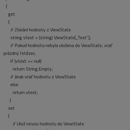
{
get
{
// Získání hodnoty z ViewState
string vtext = (string) ViewState[„Text“];
// Pokud hodnota nebyla uložena do ViewState, vrať
prázdný řetězec.
if (vtext == null)
return String.Empty;
// Jinak vrať hodnotu z ViewState
else
return vtext;
}
set
{
// Ulož novou hodnotu do ViewState