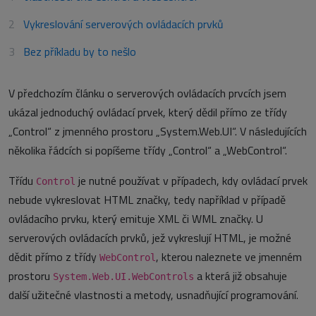
Vykreslování serverových ovládacích prvků
Bez příkladu by to nešlo
V předchozím článku o serverových ovládacích prvcích jsem
ukázal jednoduchý ovládací prvek, který dědil přímo ze třídy
„Control“ z jmenného prostoru „System.Web.UI“. V následujících
několika řádcích si popíšeme třídy „Control“ a „WebControl“.
Třídu
je nutné používat v případech, kdy ovládací prvek
Control
nebude vykreslovat HTML značky, tedy například v případě
ovládacího prvku, který emituje XML či WML značky. U
serverových ovládacích prvků, jež vykreslují HTML, je možné
dědit přímo z třídy
, kterou naleznete ve jmenném
WebControl
prostoru
a která již obsahuje
System.Web.UI.WebControls
další užitečné vlastnosti a metody, usnadňující programování.