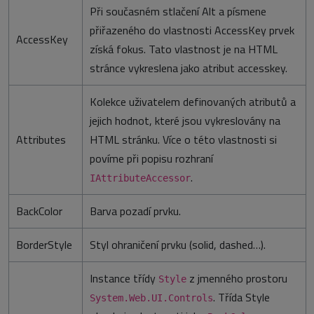
Při současném stlačení Alt a písmene
přiřazeného do vlastnosti AccessKey prvek
AccessKey
získá fokus. Tato vlastnost je na HTML
stránce vykreslena jako atribut accesskey.
Kolekce uživatelem definovaných atributů a
jejich hodnot, které jsou vykreslovány na
Attributes
HTML stránku. Více o této vlastnosti si
povíme při popisu rozhraní
.
IAttributeAccessor
BackColor
Barva pozadí prvku.
BorderStyle
Styl ohraničení prvku (solid, dashed…).
Instance třídy
z jmenného prostoru
Style
. Třída Style
System.Web.UI.Controls