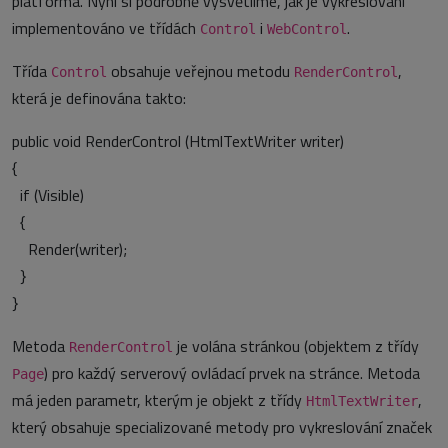
platforma. Nyní si podrobně vysvětlíme, jak je vykreslování
implementováno ve třídách
i
.
Control
WebControl
Třída
obsahuje veřejnou metodu
,
Control
RenderControl
která je definována takto:
public void RenderControl (HtmlTextWriter writer)
{
if (Visible)
{
Render(writer);
}
}
Metoda
je volána stránkou (objektem z třídy
RenderControl
) pro každý serverový ovládací prvek na stránce. Metoda
Page
má jeden parametr, kterým je objekt z třídy
,
HtmlTextWriter
který obsahuje specializované metody pro vykreslování značek