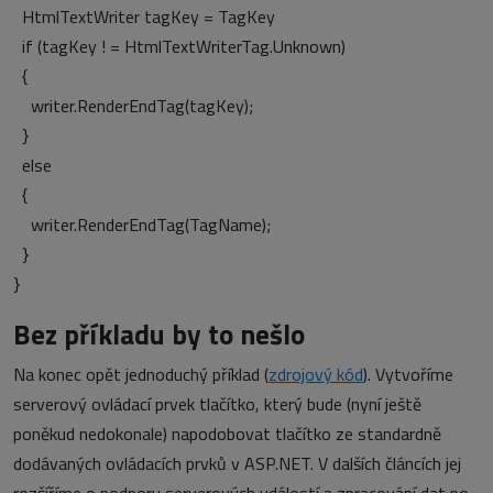
HtmlTextWriter tagKey = TagKey
if (tagKey ! = HtmlTextWriterTag.Unknown)
{
writer.RenderEndTag(tagKey);
}
else
{
writer.RenderEndTag(TagName);
}
}
Bez příkladu by to nešlo
Na konec opět jednoduchý příklad (
zdrojový kód
). Vytvoříme
serverový ovládací prvek tlačítko, který bude (nyní ještě
poněkud nedokonale) napodobovat tlačítko ze standardně
dodávaných ovládacích prvků v ASP.NET. V dalších článcích jej