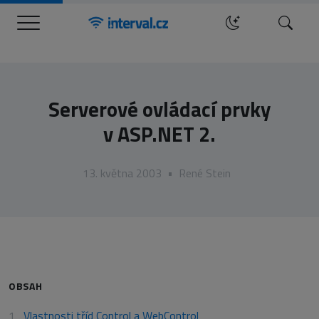
Menu
Hledat
Serverové ovládací prvky
v ASP.NET 2.
13. května 2003
•
René Stein
OBSAH
Vlastnosti tříd Control a WebControl