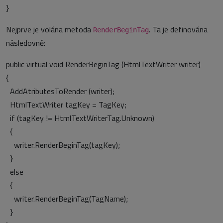
}
Nejprve je volána metoda
. Ta je definována
RenderBeginTag
následovně:
public virtual void RenderBeginTag (HtmlTextWriter writer)
{
AddAtributesToRender (writer);
HtmlTextWriter tagKey = TagKey;
if (tagKey != HtmlTextWriterTag.Unknown)
{
writer.RenderBeginTag(tagKey);
}
else
{
writer.RenderBeginTag(TagName);
}