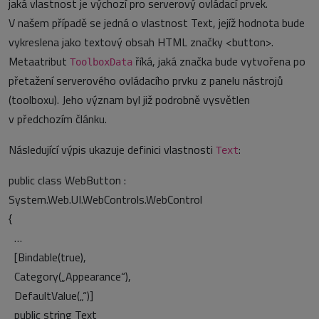
jaká vlastnost je výchozí pro serverový ovládací prvek.
V našem případě se jedná o vlastnost Text, jejíž hodnota bude
vykreslena jako textový obsah HTML značky <button>.
Metaatribut
říká, jaká značka bude vytvořena po
ToolboxData
přetažení serverového ovládacího prvku z panelu nástrojů
(toolboxu). Jeho význam byl již podrobně vysvětlen
v předchozím článku.
Následující výpis ukazuje definici vlastnosti
:
Text
public class WebButton :
System.Web.UI.WebControls.WebControl
{
…
[Bindable(true),
Category(„Appearance“),
DefaultValue(„“)]
public string Text