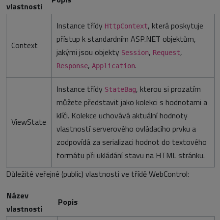
vlastnosti
Instance třídy
, která poskytuje
HttpContext
přístup k standardním ASP.NET objektům,
Context
jakými jsou objekty
,
,
Session
Request
,
.
Response
Application
Instance třídy
, kterou si prozatím
StateBag
můžete představit jako kolekci s hodnotami a
klíči. Kolekce uchovává aktuální hodnoty
ViewState
vlastností serverového ovládacího prvku a
zodpovídá za serializaci hodnot do textového
formátu při ukládání stavu na HTML stránku.
Důležité veřejné (public) vlastnosti ve třídě WebControl:
Název
Popis
vlastnosti