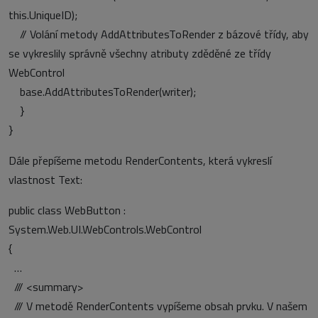
this.UniqueID);
// Volání metody AddAttributesToRender z bázové třídy, aby
se vykreslily správně všechny atributy zděděné ze třídy
WebControl
base.AddAttributesToRender(writer);
}
}
Dále přepíšeme metodu RenderContents, která vykreslí
vlastnost Text:
public class WebButton :
System.Web.UI.WebControls.WebControl
{
…
/// <summary>
/// V metodě RenderContents vypíšeme obsah prvku. V našem