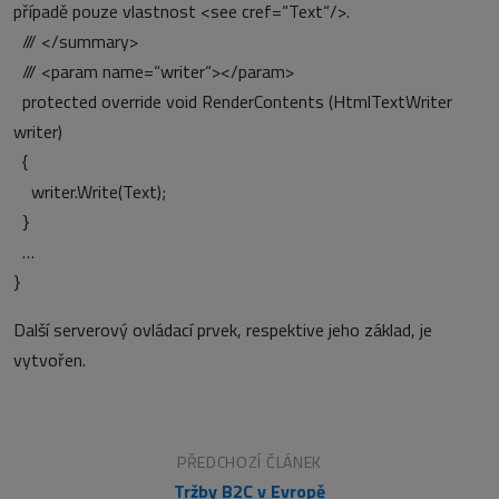
případě pouze vlastnost <see cref=“Text“/>.
/// </summary>
/// <param name=“writer“></param>
protected override void RenderContents (HtmlTextWriter
writer)
{
writer.Write(Text);
}
…
}
Další serverový ovládací prvek, respektive jeho základ, je
vytvořen.
PŘEDCHOZÍ ČLÁNEK
Tržby B2C v Evropě