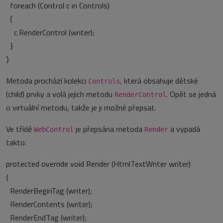
foreach (Control c in Controls)
{
c.RenderControl (writer);
}
}
Metoda prochází kolekci
, která obsahuje dětské
Controls
(child) prvky a volá jejich metodu
. Opět se jedná
RenderControl
o virtuální metodu, takže je ji možné přepsat.
Ve třídě
je přepsána metoda
a vypadá
WebControl
Render
takto:
protected override void Render (HtmlTextWriter writer)
{
RenderBeginTag (writer);
RenderContents (writer);
RenderEndTag (writer);