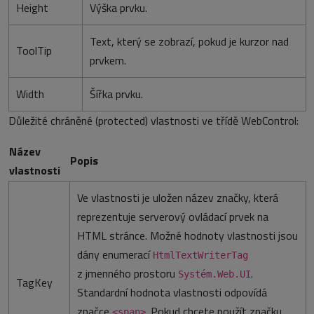
Height
Výška prvku.
Text, který se zobrazí, pokud je kurzor nad
ToolTip
prvkem.
Width
Šířka prvku.
Důležité chráněné (protected) vlastnosti ve třídě WebControl:
Název
Popis
vlastnosti
Ve vlastnosti je uložen název značky, která
reprezentuje serverový ovládací prvek na
HTML stránce. Možné hodnoty vlastnosti jsou
dány enumerací
HtmlTextWriterTag
z jmenného prostoru
.
Systém.Web.UI
TagKey
Standardní hodnota vlastnosti odpovídá
značce
. Pokud chcete použít značku,
<span>