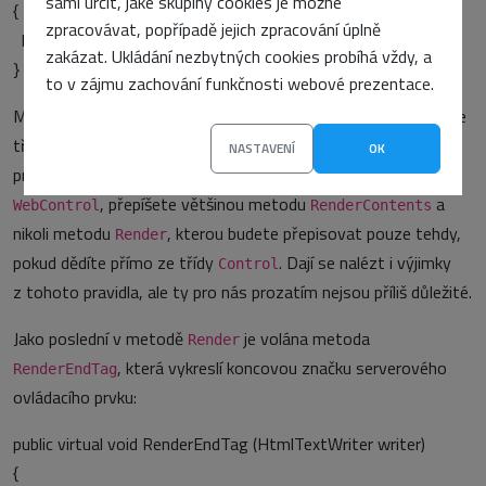
sami určit, jaké skupiny cookies je možné
{
zpracovávat, popřípadě jejich zpracování úplně
base.Render (writer)
zakázat. Ukládání nezbytných cookies probíhá vždy, a
}
to v zájmu zachování funkčnosti webové prezentace.
Metoda
standardně zavolá metodu
ze
RenderContens
Render
třídy
, která, jak bylo popsáno výše, vykreslí všechny
Control
NASTAVENÍ
OK
prvky v kolekci
. Pokud budete dědit z třídy
Controls
, přepíšete většinou metodu
a
WebControl
RenderContents
nikoli metodu
, kterou budete přepisovat pouze tehdy,
Render
pokud dědíte přímo ze třídy
. Dají se nalézt i výjimky
Control
z tohoto pravidla, ale ty pro nás prozatím nejsou příliš důležité.
Jako poslední v metodě
je volána metoda
Render
, která vykreslí koncovou značku serverového
RenderEndTag
ovládacího prvku:
public virtual void RenderEndTag (HtmlTextWriter writer)
{