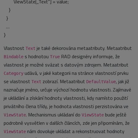
ViewState[„Text“] = value;
}
}
…
}
Vlastnost
je také dekorována metaatributy. Metaatribut
Text
s hodnotou
RAD designéry informuje, že
Bindable
True
vlastnost je možné svázat s datovým zdrojem. Metaatribut
udává, v jaké kategorii na stránce vlastností prvku
Category
se vlastnost
zobrazí. Metaatribut
, jak již
Text
DefaultValue
naznačuje jméno, určuje výchozí hodnotu vlastnosti. Zajímavé
je ukládání a získání hodnoty vlastnosti, kdy namísto použití
privátního člena třídy, je hodnota vlastnosti perzistována ve
. Mechanismus ukládaní do
bude ještě
ViewState
ViewState
podrobně vysvětlen v dalších článcích, zde jen připomínám, že
nám dovoluje ukládat a rekonstruovat hodnoty
ViewState