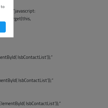
e“
 to
hange=“javascript:
 AddTarget(this,
ntById(‚lsbContactList‘));“
ntById(‚lsbContactList‘));“
ementById(‚lsbContactList‘));“