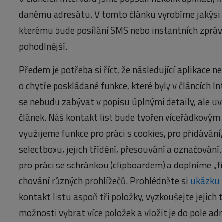
danému adresátu. V tomto článku vyrobíme jakýsi
kterému bude posílání SMS nebo instantních zprá
pohodlnější.
Předem je potřeba si říct, že následující aplikace n
o chytře poskládané funkce, které byly v článcích I
se nebudu zabývat v popisu úplnými detaily, ale u
článek. Náš kontakt list bude tvořen víceřádkovým
využijeme funkce pro práci s cookies, pro přidávání
selectboxu, jejich třídění, přesouvání a označování
pro práci se schránkou (clipboardem) a doplníme „fi
chování různých prohlížečů. Prohlédněte si
ukázku
kontakt listu aspoň tři položky, vyzkoušejte jejich
možnosti vybrat více položek a vložit je do pole ad