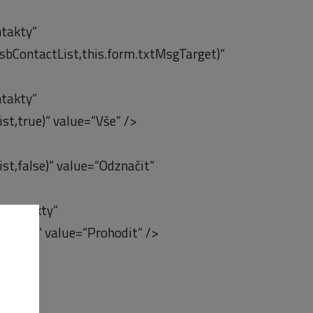
takty“
lsbContactList,this.form.txtMsgTarget)“
takty“
ist,true)“ value=“Vše“ />
ist,false)“ value=“Odznačit“
 kontakty“
actList)“ value=“Prohodit“ />
i