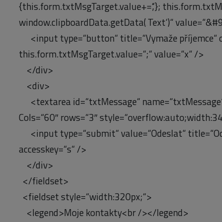
{this.form.txtMsgTarget.value+=‘,‘}; this.form.txt
window.clipboardData.getData(‚Text‘)“ value=“&#
<input type=“button“ title=“Vymaže příjemce“ on
this.form.txtMsgTarget.value=“;“ value=“x“ />
</div>
<div>
<textarea id=“txtMessage“ name=“txtMessage
Cols=“60″ rows=“3″ style=“overflow:auto;width:3
<input type=“submit“ value=“Odeslat“ title=“Ode
accesskey=“s“ />
</div>
</fieldset>
<fieldset style=“width:320px;“>
<legend>Moje kontakty<br /></legend>