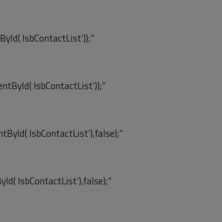
Id(‚lsbContactList‘));“
ById(‚lsbContactList‘));“
yId(‚lsbContactList‘),false);“
d(‚lsbContactList‘),false);“