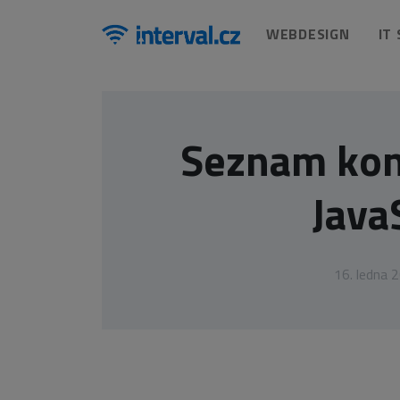
WEBDESIGN
IT
Seznam kon
Java
16. ledna 