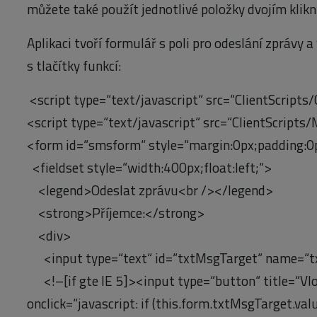
můžete také použít jednotlivé položky dvojím klik
Aplikaci tvoří formulář s poli pro odeslání zprávy 
s tlačítky funkcí:
<script type=“text/javascript“ src=“ClientScripts/
<script type=“text/javascript“ src=“ClientScripts
<form id=“smsform“ style=“margin:0px;padding:0
<fieldset style=“width:400px;float:left;“>
<legend>Odeslat zprávu<br /></legend>
<strong>Příjemce:</strong>
<div>
<input type=“text“ id=“txtMsgTarget“ name=“tx
<!–[if gte IE 5]><input type=“button“ title=“Vlo
onclick=“javascript: if (this.form.txtMsgTarget.val