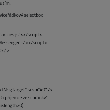
nutím.
a víceřádkový selectbox
Cookies.js“></script>
/Messenger.js“></script>
px;“>
tMsgTarget“ size=“40″ />
ží příjemce ze schránky“
ue.length>0)