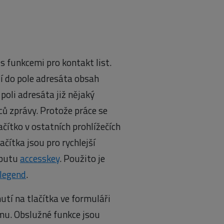
 s funkcemi pro kontakt list.
oží do pole adresáta obsah
 poli adresáta již nějaký
mců zprávy. Protože práce se
lačítko v ostatních prohlížečích
lačítka jsou pro rychlejší
ibutu
accesskey
. Použito je
 legend
.
nutí na tlačítka ve formuláři
mu. Obslužné funkce jsou