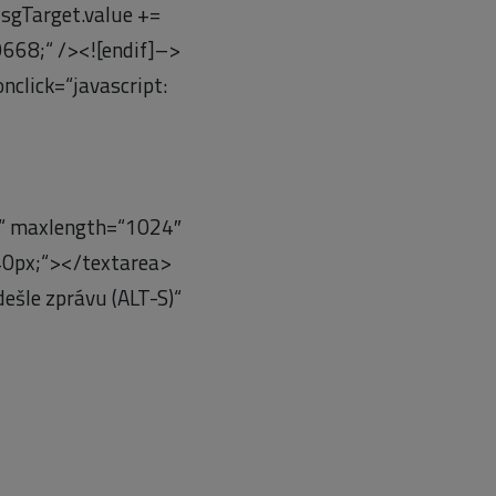
MsgTarget.value +=
9668;“ /><![endif]–>
click=“javascript:
“ maxlength=“1024″
40px;“></textarea>
šle zprávu (ALT-S)“