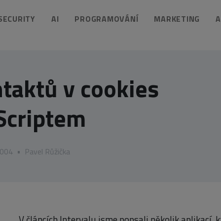
 SECURITY
AI
PROGRAMOVÁNÍ
MARKETING
A
taktů v cookies
Scriptem
2004
•
Pavel Růžička
V článcích Intervalu jsme popsali několik aplikací,