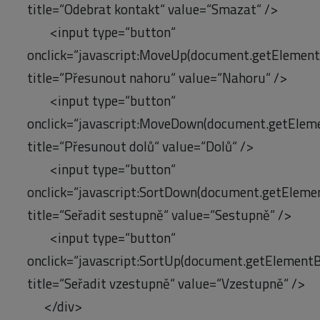
title=“Odebrat kontakt“ value=“Smazat“ />
<input type=“button“
onclick=“javascript:MoveUp(document.getElementBy
title=“Přesunout nahoru“ value=“Nahoru“ />
<input type=“button“
onclick=“javascript:MoveDown(document.getElement
title=“Přesunout dolů“ value=“Dolů“ />
<input type=“button“
onclick=“javascript:SortDown(document.getElementB
title=“Seřadit sestupně“ value=“Sestupně“ />
<input type=“button“
onclick=“javascript:SortUp(document.getElementByI
title=“Seřadit vzestupně“ value=“Vzestupně“ />
</div>