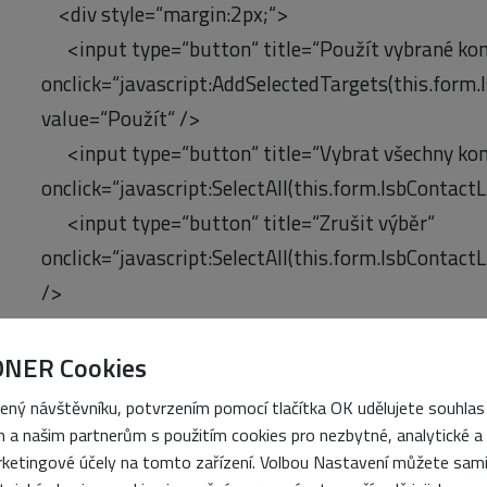
<div style=“margin:2px;“>
<input type=“button“ title=“Použít vybrané kon
onclick=“javascript:AddSelectedTargets(this.form.
value=“Použít“ />
<input type=“button“ title=“Vybrat všechny kon
onclick=“javascript:SelectAll(this.form.lsbContactL
<input type=“button“ title=“Zrušit výběr“
onclick=“javascript:SelectAll(this.form.lsbContactL
/>
<input type=“button“ title=“Invertovat vybrané
onclick=“javascript:SelectInvert(this.form.lsbCont
ONER Cookies
</div>
ený návštěvníku, potvrzením pomocí tlačítka OK udělujete souhlas
<div style=“margin:2px;“>
 a našim partnerům s použitím cookies pro nezbytné, analytické a
ketingové účely na tomto zařízení. Volbou Nastavení můžete sam
<div style=“float:left;width:200px;“>