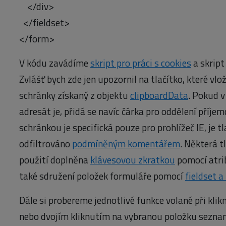
</div>
</fieldset>
</form>
V kódu zavádíme
skript pro práci s cookies
a skript
Zvlášť bych zde jen upozornil na tlačítko, které vl
schránky získaný z objektu
clipboardData
. Pokud v
adresát je, přidá se navíc čárka pro oddělení příje
schránkou je specifická pouze pro prohlížeč IE, je t
odfiltrováno
podmíněným komentářem
. Některá t
použití doplněna
klávesovou zkratkou
pomocí atr
také sdružení položek formuláře pomocí
fieldset a
Dále si probereme jednotlivé funkce volané při klik
nebo dvojím kliknutím na vybranou položku sezna