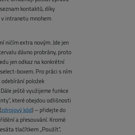
 seznam kontaktů, díky
v v intranetu mnohem
ení ničím extra novým. Jde jen
ntervalu dávno probrány, proto
vedu jen odkaz na konkrétní
 select-boxem. Pro práci s ním
, odebírání položek
. Dále ještě využijeme funkce
nty“, které obejdou odlišnosti
(
zdrojový kód
) – přidejte do
 třídění a přesouvání. Kromě
resáta tlačítkem „Použít“,