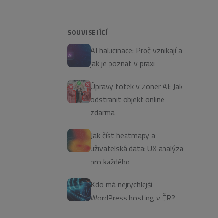
SOUVISEJÍCÍ
AI halucinace: Proč vznikají a
jak je poznat v praxi
Úpravy fotek v Zoner AI: Jak
odstranit objekt online
zdarma
Jak číst heatmapy a
uživatelská data: UX analýza
pro každého
Kdo má nejrychlejší
WordPress hosting v ČR?