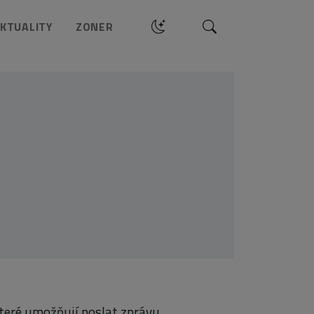
Hledat
KTUALITY
ZONER
 které umožňují poslat zprávu