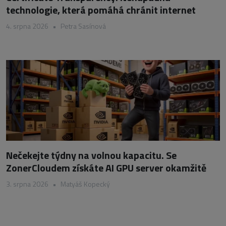
technologie, která pomáhá chránit internet
4. srpna 2026
•
Petra Sasínová
Nečekejte týdny na volnou kapacitu. Se
ZonerCloudem získáte AI GPU server okamžitě
3. srpna 2026
•
Matyáš Kopecký