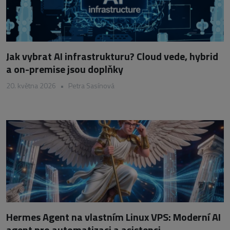
Jak vybrat AI infrastrukturu? Cloud vede, hybrid
a on-premise jsou doplňky
20. května 2026
•
Petra Sasínová
Hermes Agent na vlastním Linux VPS: Moderní AI
agent pro automatizaci a asistenci