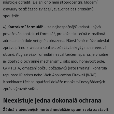
nástroje odradit, ale ani ono není stoprocentní. Moderní
crawlery totiž často zvládají JavaScript bez problémů
spouštět.
4)
Kontaktní formulář
– za nejbezpečnější variantu bývá
považován kontaktní formulář, protože skutečná e-mailová
adresa není nikde veřejně zobrazena. Návštěvník může odeslat
zprávu přímo z webu a kontakt zůstává skrytý na serverové
straně. Aby se však formulář nestal terčem spamu, je vhodné
jej doplnit o ochranné mechanismy, jako jsou honeypot pole,
CAPTCHA, omezení počtu požadavků (rate limiting), kontrola
reputace IP adres nebo Web Application Firewall (WAF).
Kombinace těchto opatření dokáže množství nevyžádaných
zpráv výrazně snížit.
Neexistuje jedna dokonalá ochrana
Žádná z uvedených metod nedokáže spam zcela zastavit
.