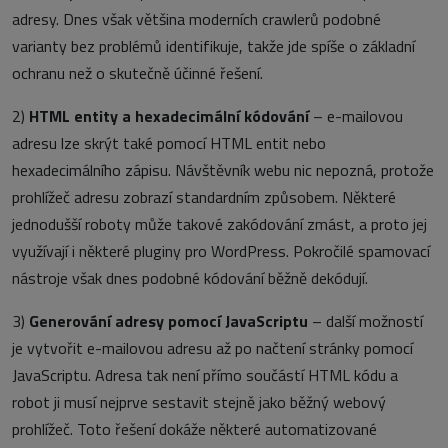
adresy. Dnes však většina moderních crawlerů podobné
varianty bez problémů identifikuje, takže jde spíše o základní
ochranu než o skutečně účinné řešení.
2)
HTML entity a hexadecimální kódování
– e-mailovou
adresu lze skrýt také pomocí HTML entit nebo
hexadecimálního zápisu. Návštěvník webu nic nepozná, protože
prohlížeč adresu zobrazí standardním způsobem. Některé
jednodušší roboty může takové zakódování zmást, a proto jej
využívají i některé pluginy pro WordPress. Pokročilé spamovací
nástroje však dnes podobné kódování běžně dekódují.
3)
Generování adresy pomocí JavaScriptu
– další možností
je vytvořit e-mailovou adresu až po načtení stránky pomocí
JavaScriptu. Adresa tak není přímo součástí HTML kódu a
robot ji musí nejprve sestavit stejně jako běžný webový
prohlížeč. Toto řešení dokáže některé automatizované