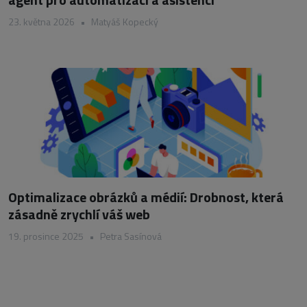
23. května 2026
•
Matyáš Kopecký
Optimalizace obrázků a médií: Drobnost, která
zásadně zrychlí váš web
19. prosince 2025
•
Petra Sasínová