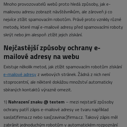
Mnoho provozovatelů webů proto hledá způsoby, jak e-
mailovou adresu zobrazit návštěvníkům, ale zároveň ji co
nejvíce ztížit spamovacím robotům. Právě proto vznikly různé
metody, které mají e-mailové adresy před spamovacími roboty
skrýt nebo jim alespoň ztížit jejich získání.
Nejčastější způsoby ochrany e-
mailové adresy na webu
Existuje několik metod, jak ztížit spamovacím robotům získání
e-mailové adresy
z webových stránek. Žádná z nich není
stoprocentní, ale některé dokážou množství automaticky
sbíraných kontaktů výrazně omezit.
1)
Nahrazení znaku @ textem
– mezi nejstarší způsoby
ochrany patří zápis e-mailové adresy ve tvaru například
sas(at)firma.cz nebo sas[zavinac]firma.cz. Takový zápis měl
zabránit jednoduchým robotům v automatickém rozpoznání