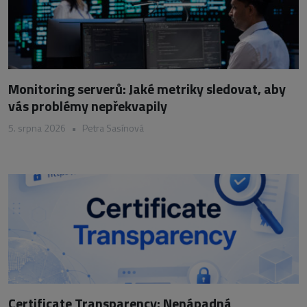
Monitoring serverů: Jaké metriky sledovat, aby
vás problémy nepřekvapily
5. srpna 2026
•
Petra Sasínová
Certificate Transparency: Nenápadná