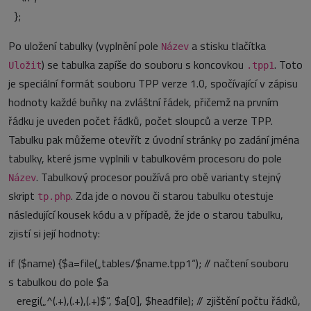
};
Po uložení tabulky (vyplnění pole
a stisku tlačítka
Název
) se tabulka zapíše do souboru s koncovkou
. Toto
Uložit
.tpp1
je speciální formát souboru TPP verze 1.0, spočívající v zápisu
hodnoty každé buňky na zvláštní řádek, přičemž na prvním
řádku je uveden počet řádků, počet sloupců a verze TPP.
Tabulku pak můžeme otevřít z úvodní stránky po zadání jména
tabulky, které jsme vyplnili v tabulkovém procesoru do pole
. Tabulkový procesor používá pro obě varianty stejný
Název
skript
. Zda jde o novou či starou tabulku otestuje
tp.php
následující kousek kódu a v případě, že jde o starou tabulku,
zjistí si její hodnoty:
if ($name) {$a=file(„tables/$name.tpp1“);
// načtení souboru
s tabulkou do pole $a
eregi(„^(.+),(.+),(.+)$“, $a[0], $headfile);
// zjištění počtu řádků,