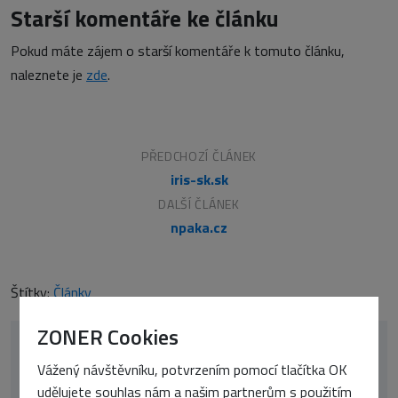
Starší komentáře ke článku
Pokud máte zájem o starší komentáře k tomuto článku,
naleznete je
zde
.
PŘEDCHOZÍ ČLÁNEK
iris-sk.sk
DALŠÍ ČLÁNEK
npaka.cz
Štítky:
Články
ZONER Cookies
Vážený návštěvníku, potvrzením pomocí tlačítka OK
udělujete souhlas nám a našim partnerům s použitím