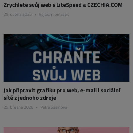
Zrychlete svůj web s LiteSpeed a CZECHIA.COM
29. dubna 2025
•
Vojtěch Tomášek
Jak připravit grafiku pro web, e-mail i sociální
sítě z jednoho zdroje
25. března 2026
•
Petra Sasínová