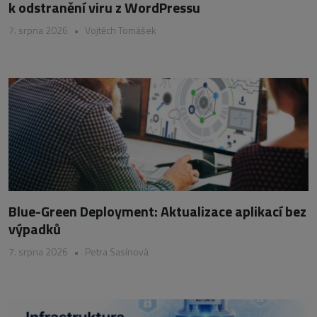
k odstranění viru z WordPressu
7. srpna 2026
•
Vojtěch Tomášek
Blue-Green Deployment: Aktualizace aplikací bez
výpadků
7. srpna 2026
•
Petra Sasínová