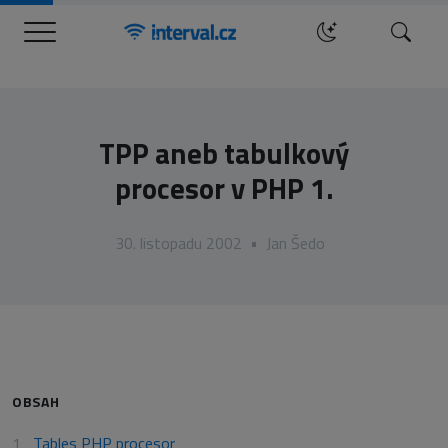
Menu
Hledat
TPP aneb tabulkový
procesor v PHP 1.
30. listopadu 2002
•
Jan Šedo
OBSAH
Tables PHP procesor