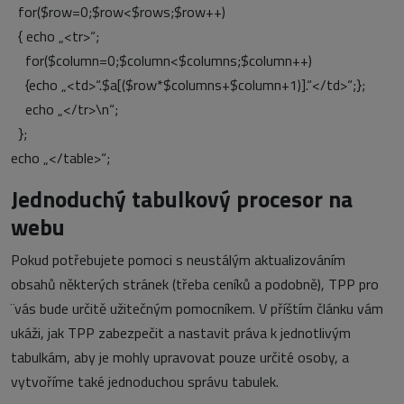
for($row=0;$row<$rows;$row++)
{ echo „<tr>“;
for($column=0;$column<$columns;$column++)
{echo „<td>“.$a[($row*$columns+$column+1)].“</td>“;};
echo „</tr>\n“;
};
echo „</table>“;
Jednoduchý tabulkový procesor na
webu
Pokud potřebujete pomoci s neustálým aktualizováním
obsahů některých stránek (třeba ceníků a podobně), TPP pro
¨vás bude určitě užitečným pomocníkem. V příštím článku vám
ukáži, jak TPP zabezpečit a nastavit práva k jednotlivým
tabulkám, aby je mohly upravovat pouze určité osoby, a
vytvoříme také jednoduchou správu tabulek.