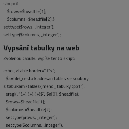
sloupců
$rows=$headfile[1];
$columns=$headfile[2];}
settype($rows, „integer“);
settype($columns, „integer“);
Vypsání tabulky na web
Zvolenou tabulku vypíše tento skript:
echo „<table border=“1″>“;
$a=file(„cesta k adresari tables se soubory
s tabulkami/tables/jmeno_tabulky.tpp1“);
eregi(„^(.+),(.+),(.+)$“, $a[0], $headfile);
$rows=$headfile[1];
$columns=$headfile[2];
settype($rows, „integer“);
settype($columns, „integer“);