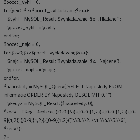
$pocet_vyhl = 0;
for($e=0;$e<$pocet_vyhladavani;$e++):
$vyhl = MySQL_Result($vyhladavanie, $e, „Hladane“);
$pocet_vyhl += $vyhl;
endfor;
$pocet_najd = 0;
for($x=0;$x<$pocet_vyhladavani;$x++):
$najd = MySQL_Result($vyhladavanie, $x, „Najdene“);
$pocet_najd += $najd;
endfor;
$naposledy = MySQL_Query(„SELECT Naposledy FROM
informacie ORDER BY Naposledy DESC LIMIT 0,1“);
$kedy2 = MySQL_Result($naposledy, 0);
$kedy = EReg_Replace(„([0-9]{4})-([0-9]{1,2})-([0-9]{1,2}) ([0-
9]{1,2}):([0-9]{1,2}):([0-9]{1,2})“,“\\3. \\2. \\1 \\4:\\5:\\6″,
$kedy2);
?>