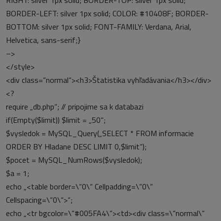
RIGHT: silver 1px solid; BORDER-TOP: silver 1px solid;
BORDER-LEFT: silver 1px solid; COLOR: #10408F; BORDER-
BOTTOM: silver 1px solid; FONT-FAMILY: Verdana, Arial,
Helvetica, sans-serif;}
–>
</style>
<div class=“normal“><h3>Štatistika vyhľadávania</h3></div>
<?
require „db.php“;
// pripojime sa k databazi
if(Empty($limit)) $limit = „50“;
$vysledok = MySQL_Query(„SELECT * FROM informacie
ORDER BY Hladane DESC LIMIT 0,$limit“);
$pocet = MySQL_NumRows($vysledok);
$a = 1;
echo „<table border=\“0\“ Cellpadding=\“0\“
Cellspacing=\“0\“>“;
echo „<tr bgcolor=\“#005FA4\“><td><div class=\“normal\“