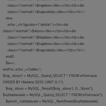
class=\“normal\“>$najdene</div></td><td><div
class=\“normal\“>$naposledy</div></td></tr>“;
else:
echo „<tr bgcolor=\“white\“><td><div
class=\“normal\“>$slovo</div></td><td><div
class=\“normal\“>$hladane</div></td><td><div
class=\“normal\“>$najdene</div></td><td><div
class=\“normal\“>$naposledy</div></td></tr>“;
endif;
$a++;
endfor; echo „</table>“;
$naj_slovo1 = MySQL_Query(„SELECT * FROM informacie
ORDER BY Hladane DESC LIMIT 0,1“);
$naj_slovo = MySQL_Result($naj_slovo1, 0, „Slovo“);
$vyhladavanie = MySQL_Query(„SELECT * FROM informacie“);
$pocet_vyhladavani = MySQL_NumRows($vyhladavanie);