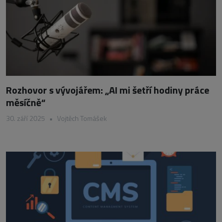
Rozhovor s vývojářem: „AI mi šetří hodiny práce
měsíčně“
30. září 2025
•
Vojtěch Tomášek