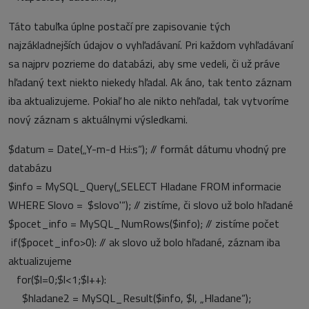
Táto tabuľka úplne postačí pre zapisovanie tých
najzákladnejších údajov o vyhľadávaní. Pri každom vyhľadávaní
sa najprv pozrieme do databázi, aby sme vedeli, či už práve
hľadaný text niekto niekedy hľadal. Ak áno, tak tento záznam
iba aktualizujeme. Pokiaľ ho ale nikto nehľadal, tak vytvoríme
nový záznam s aktuálnymi výsledkami.
$datum = Date(„Y-m-d H:i:s“);
// formát dátumu vhodný pre
databázu
$info = MySQL_Query(„SELECT Hladane FROM informacie
WHERE Slovo = ‚$slovo'“);
// zistíme, či slovo už bolo hľadané
$pocet_info = MySQL_NumRows($info);
// zistíme počet
if($pocet_info>0):
// ak slovo už bolo hľadané, záznam iba
aktualizujeme
for($l=0;$l<1;$l++):
$hladane2 = MySQL_Result($info, $l, „Hladane“);