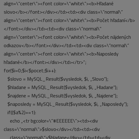
align=\“center\“><font color=\“white\“><b>Hľadané
slovo</b></font></div></td><td><div class=\“normal\“
align=\“center\“><font color=\“white\“><b>Počet hľadaní</b>
</font></div></td><td><div class=\“normal\“
align=\“center\“><font color=\“white\“><b>Počet nájdených
odkazov</b></font></div></td><td><div class=\“normal\“
align=\“center\“><font color=\“white\“><b>Naposledy
hľadané</b></font></div></td></tr>“;
for($i=0;$i<$pocet;$i++):
$slovo = MySQL_Result($vysledok, $i, „Slovo“);
$hladane = MySQL_Result($vysledok, $i, „Hladane“);
$najdene = MySQL_Result($vysledok, $i, „Najdene“);
$naposledy = MySQL_Result($vysledok, $i, „Naposledy“);
if(($a%2)==1):
echo „<tr bgcolor=\“#EEEEEE\“><td><div
class=\“normal\“>$slovo</div></td><td><div
class=\“normal\“>$hladane</div></td><td><div