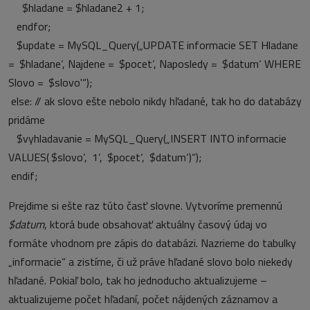
$hladane = $hladane2 + 1;
endfor;
$update = MySQL_Query(„UPDATE informacie SET Hladane
= ‚$hladane‘, Najdene = ‚$pocet‘, Naposledy = ‚$datum‘ WHERE
Slovo = ‚$slovo'“);
else:
// ak slovo ešte nebolo nikdy hľadané, tak ho do databázy
pridáme
$vyhladavanie = MySQL_Query(„INSERT INTO informacie
VALUES(‚$slovo‘, ‚1‘, ‚$pocet‘, ‚$datum‘)“);
endif;
Prejdime si ešte raz túto časť slovne. Vytvoríme premennú
$datum
, ktorá bude obsahovať aktuálny časový údaj vo
formáte vhodnom pre zápis do databázi. Nazrieme do tabulky
„informacie“ a zistíme, či už práve hľadané slovo bolo niekedy
hľadané. Pokiaľ bolo, tak ho jednoducho aktualizujeme –
aktualizujeme počet hľadaní, počet nájdených záznamov a