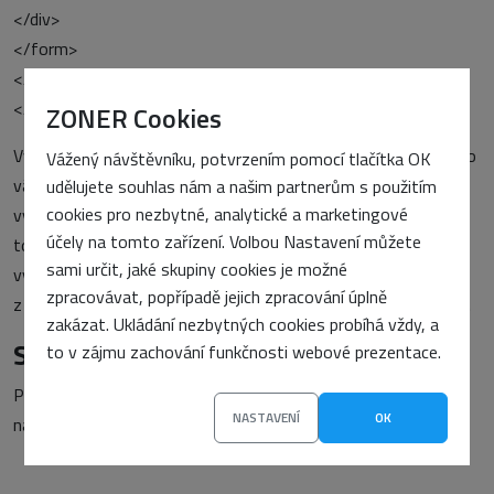
</div>
</form>
</body>
</html>
ZONER Cookies
Vyhľadávač si do svojich stránok vložíte naozaj jednoducho, po
Vážený návštěvníku, potvrzením pomocí tlačítka OK
väčšine stačí len prepísať pár premenných a názvov,
udělujete souhlas nám a našim partnerům s použitím
cookies pro nezbytné, analytické a marketingové
vyhľadávač funguje ľahko a bezproblémovo. Podrobnejšie o
účely na tomto zařízení. Volbou Nastavení můžete
tom som písal v predchádzajúcich článkoch. Kompletný
sami určit, jaké skupiny cookies je možné
vyhľadávač som pomenil podľa niektorých námetov
zpracovávat, popřípadě jejich zpracování úplně
z príspevkov v diskusii a preto ponúkam jeho
vylepšenú verziu
.
zakázat. Ukládání nezbytných cookies probíhá vždy, a
Starší komentáře ke článku
to v zájmu zachování funkčnosti webové prezentace.
Pokud máte zájem o starší komentáře k tomuto článku,
NASTAVENÍ
OK
naleznete je
zde
.