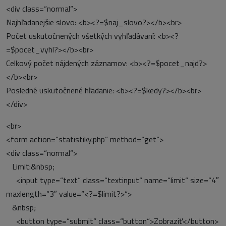
<div class=“normal“>
Najhľadanejšie slovo: <b><?=$naj_slovo?></b><br>
Počet uskutočnených všetkých vyhľadávaní: <b><?
=$pocet_vyhl?></b><br>
Celkový počet nájdených záznamov: <b><?=$pocet_najd?>
</b><br>
Posledné uskutočnené hľadanie: <b><?=$kedy?></b><br>
</div>
<br>
<form action=“statistiky.php“ method=“get“>
<div class=“normal“>
Limit:&nbsp;
<input type=“text“ class=“textinput“ name=“limit“ size=“4″
maxlength=“3″ value=“<?=$limit?>“>
&nbsp;
<button type=“submit“ class=“button“>Zobraziť</button>