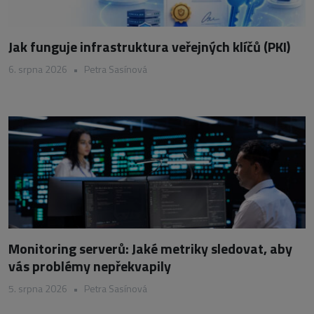
Jak funguje infrastruktura veřejných klíčů (PKI)
6. srpna 2026
•
Petra Sasínová
Monitoring serverů: Jaké metriky sledovat, aby
vás problémy nepřekvapily
5. srpna 2026
•
Petra Sasínová