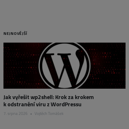
NEJNOVĚJŠÍ
Jak vyřešit wp2shell: Krok za krokem
k odstranění viru z WordPressu
7. srpna 2026
•
Vojtěch Tomášek