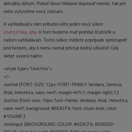
aktuálny dátum. Pokiaľ slovo hľadané doposiaľ nebolo, tak pre
neho vytvoríme nový záznam.
K vyhľadávaču nám pribudol ešte jeden nový súbor
. V ňom budeme mať prehľad štatistík o
statistiky.php
našom vyhľadávači. Tento súbor môžete poprípade sprístupniť
pod heslom, aby k nemu nemal prístup bežný užívateľ. Celý
skript vyzerá takto:
<style type=“text/css“>
<!–
.normal {FONT-SIZE: 12px; FONT-FAMILY: Verdana, Geneva,
Arial, Helvetica, sans-serif; margin-left:7; margin-right:7;}
.button {font-size: 10px; font-family: Verdana, Arial, Helvetica,
sans-serif; background: #6EACF9; font-style: bold; color:
#10408F;}
.textinput {BACKGROUND-COLOR: #6EACF9; BORDER-