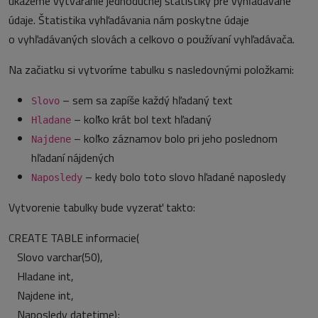
ukážeme vytváranie jednoduchej štatistiky pre vyhľadávané
údaje. Štatistika vyhľadávania nám poskytne údaje
o vyhľadávaných slovách a celkovo o používaní vyhľadávača.
Na začiatku si vytvoríme tabulku s nasledovnými položkami:
– sem sa zapíše každý hľadaný text
Slovo
– koľko krát bol text hľadaný
Hladane
– koľko záznamov bolo pri jeho poslednom
Najdene
hľadaní nájdených
– kedy bolo toto slovo hľadané naposledy
Naposledy
Vytvorenie tabulky bude vyzerať takto:
CREATE TABLE informacie(
Slovo varchar(50),
Hladane int,
Najdene int,
Naposledy datetime);