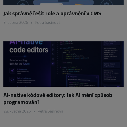
Jak správně řešit role a oprávnění v CMS
9. dubna 2026
•
Petra Sasínová
AI-native kódové editory: Jak AI mění způsob
programování
28. května 2026
•
Petra Sasínová