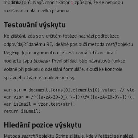
modifikátorů. Např. modifikátor
způsobí, že se nebudou
i
rozlišovat malá a velká písmena.
Testování výskytu
Ke zjištění, zda se v určitém řetězci nachází podřetězec
odpovídající danému RE, ideálně poslouží metoda
test()
objektu
RegExp. Jejím argumentem je testovaný řetězec. Vrací
hodnotu typu
boolean
. První příklad, tělo návratové funkce
volané při pokusu o odeslání formuláře, slouží ke kontrole
správného tvaru e-mailové adresy.
var str = document.forms[0].elements[0].value; // vlože
var vzor = /^([a-zA-Z0-9_\.\-])+\@(([a-zA-Z0-9\-])+\.)+
var isEmail = vzor.test(str);

Hledání pozice výskytu
Metoda
search()
objektu String zjišťuje, kde v řetězci se nalézá