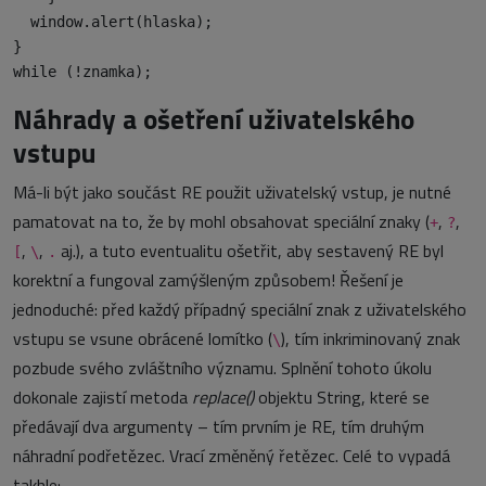
  window.alert(hlaska);

}

Náhrady a ošetření uživatelského
vstupu
Má-li být jako součást RE použit uživatelský vstup, je nutné
pamatovat na to, že by mohl obsahovat speciální znaky (
,
,
+
?
,
,
aj.), a tuto eventualitu ošetřit, aby sestavený RE byl
[
\
.
korektní a fungoval zamýšleným způsobem! Řešení je
jednoduché: před každý případný speciální znak z uživatelského
vstupu se vsune obrácené lomítko (
), tím inkriminovaný znak
\
pozbude svého zvláštního významu. Splnění tohoto úkolu
dokonale zajistí metoda
replace()
objektu String, které se
předávají dva argumenty – tím prvním je RE, tím druhým
náhradní podřetězec. Vrací změněný řetězec. Celé to vypadá
takhle: