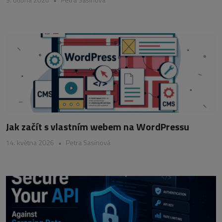
Jak začít s vlastním webem na WordPressu
14. května 2026
•
Petra Sasínová