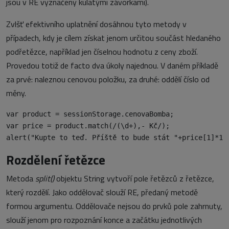
jsou v RE vyznačeny kulatými závorkami).
Zvlšť efektivního uplatnění dosáhnou tyto metody v
případech, kdy je cílem získat jenom určitou součást hledaného
podřetězce, například jen číselnou hodnotu z ceny zboží.
Provedou totiž de facto dva úkoly najednou. V daném příkladě
za prvé: naleznou cenovou položku, za druhé: oddělí číslo od
měny.
var product = sessionStorage.cenovaBomba;

var price = product.match(/(\d+),- Kč/);

Rozdělení řetězce
Metoda
split()
objektu String vytvoří pole řetězců z řetězce,
který rozdělí. Jako oddělovač slouží RE, předaný metodě
formou argumentu. Oddělovače nejsou do prvků pole zahrnuty,
slouží jenom pro rozpoznání konce a začátku jednotlivých