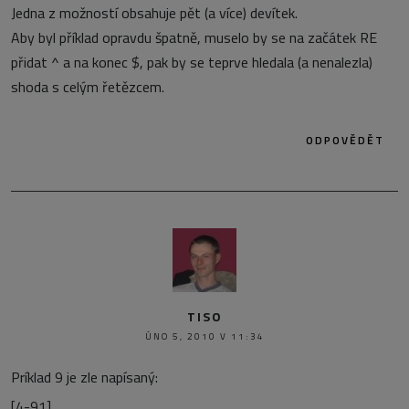
Jedna z možností obsahuje pět (a více) devítek.
Aby byl příklad opravdu špatně, muselo by se na začátek RE
přidat ^ a na konec $, pak by se teprve hledala (a nenalezla)
shoda s celým řetězcem.
ODPOVĚDĚT
TISO
ÚNO 5, 2010 V 11:34
Príklad 9 je zle napísaný:
[4-91]