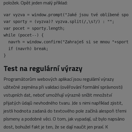
položek. Opět jeden malý příklad:
var vyzva = window.prompt("Jaké jsou tvé oblíbené sport
var sporty = (vyzva)? vyzva.split(/,\s?/) : "";

var pocet = sporty.length;

while (pocet--) {

  navrh = window.confirm("Zahraješ si se mnou "+sporty[
  if (navrh) break;

Test na regulární výrazy
Programátorům webových aplikací jsou regulární výrazy
užitečné zejména při validaci (ověřování formální správnosti)
vstupních dat, neboť umožňují výrazně snížit množství
přijatých údajů nevhodného tvaru. Jde s nimi například zjistit,
jestli hodnota zadaná do textového pole začíná alespoň třemi
písmeny a podobné věci. O tom, jak vypadají, už bylo napsáno
dost, bohužel fakt je ten, že se dají naučit jen praxí. K