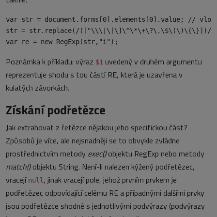
var str = document.forms[0].elements[0].value; // vlože
str = str.replace(/(["\\\|\[\]\^\*\+\?\.\$\(\)\{\}])/g,
Poznámka k příkladu: výraz
uvedený v druhém argumentu
$1
reprezentuje shodu s tou částí RE, která je uzavřena v
kulatých závorkách.
Získání podřetězce
Jak extrahovat z řetězce nějakou jeho specifickou část?
Způsobů je více, ale nejsnadněji se to obvykle zvládne
prostřednictvím metody
exec()
objektu RegExp nebo metody
match()
objektu String. Není-li nalezen kýžený podřetězec,
vracejí
, jinak vracejí pole, jehož prvním prvkem je
null
podřetězec odpovídající celému RE a případnými dalšími prvky
jsou podřetězce shodné s jednotlivými podvýrazy (podvýrazy