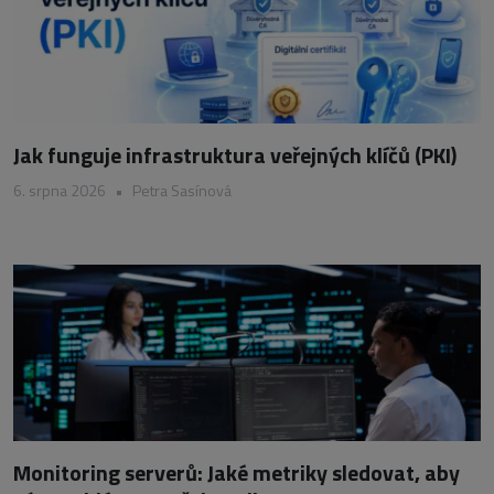
Jak funguje infrastruktura veřejných klíčů (PKI)
6. srpna 2026
•
Petra Sasínová
Monitoring serverů: Jaké metriky sledovat, aby