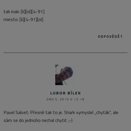
tak inak: [li][ol][4-91]
miesto: [li][4-91][ol]
ODPOVĚDĚT
LUBOR BÍLEK
ÚNO 5, 2010 V 12:18
Pavel Salvet: Přesně tak to je. Shark vymyslel „chyták“, ale
sám se do jednoho nechal chytit ;-)