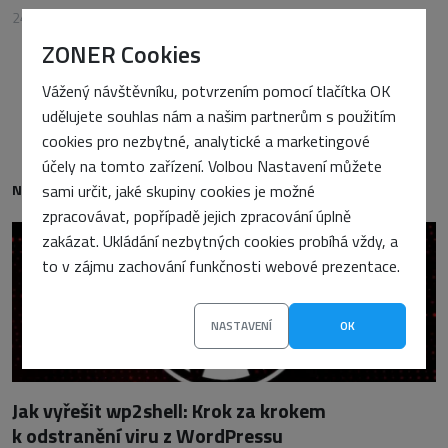
24. února 2026
•
Petra Sasínová
ZONER Cookies
Vážený návštěvníku, potvrzením pomocí tlačítka OK
udělujete souhlas nám a našim partnerům s použitím
cookies pro nezbytné, analytické a marketingové
účely na tomto zařízení. Volbou Nastavení můžete
sami určit, jaké skupiny cookies je možné
NEJNOVĚJŠÍ
zpracovávat, popřípadě jejich zpracování úplně
zakázat. Ukládání nezbytných cookies probíhá vždy, a
to v zájmu zachování funkčnosti webové prezentace.
NASTAVENÍ
OK
Jak vyřešit wp2shell: Krok za krokem
k odstranění viru z WordPressu