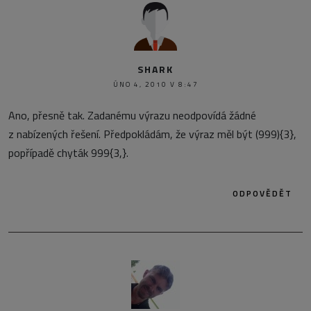
SHARK
ÚNO 4, 2010 V 8:47
Ano, přesně tak. Zadanému výrazu neodpovídá žádné
z nabízených řešení. Předpokládám, že výraz měl být (999){3},
popřípadě chyták 999{3,}.
ODPOVĚDĚT