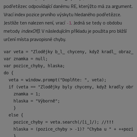
podřetězec odpovídající danému RE, kterýžto má za argument.
Vrací index pozice prvního výskytu hledaného podřetězce.
Jestliže ten nalezen není, vrací
. Jedná se tedy o obdobu
-1
metody
indexOf()
. V následujícím příkladu je použita pro bližší
určení místa pravopisné chyby.
var veta = "Zlodějky b_l_ chyceny, když kradl_ obraz_."
var znamka = null;

var pozice_chyby, hlaska;

do {

  veta = window.prompt("Doplňte: ", veta);

  if (veta == "Zlodějky byly chyceny, když kradly obraz
    znamka = 1;

    hlaska = "Výborně";

    }

  else {

    pozice_chyby = veta.search(/[i_]/); //
!!!
    hlaska = (pozice_chyby > -1)? "Chyba u " + ++pozice
    }
