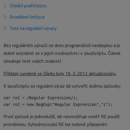
Získání podřetězce
Rozdělení řetězce
Test na regulární výrazy
Bez regulárních výrazů se dnes programátoři neobejdou a je
dobré seznámit se s jejich možnostmi i v JavaScriptu. Článek
obsahuje test vašich znalostí.
Příklady uvedené ve článku byly 16. 3. 2012 aktualizovány.
V JavaScriptu se regulární výraz dá vytvořit dvěma způsoby:
var re1 = /Regular Expression/i;

První způsob je jednodušší, ale neumožňuje uvnitř RE použít
proměnnou. Vyhodnocování RE lze ovlivnit připojením