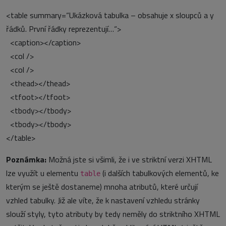
<table summary=“Ukázková tabulka – obsahuje x sloupců a y
řádků. První řádky reprezentují…“>
<caption></caption>
<col />
<col />
<thead></thead>
<tfoot></tfoot>
<tbody></tbody>
<tbody></tbody>
</table>
Poznámka:
Možná jste si všimli, že i ve striktní verzi XHTML
lze využít u elementu
(i dalších tabulkových elementů, ke
table
kterým se ještě dostaneme) mnoha atributů, které určují
vzhled tabulky. Již ale víte, že k nastavení vzhledu stránky
slouží styly, tyto atributy by tedy neměly do striktního XHTML