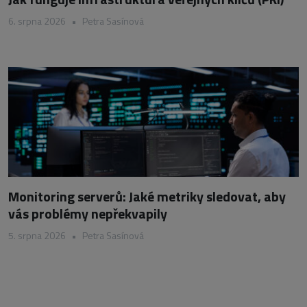
6. srpna 2026
•
Petra Sasínová
Monitoring serverů: Jaké metriky sledovat, aby
vás problémy nepřekvapily
5. srpna 2026
•
Petra Sasínová