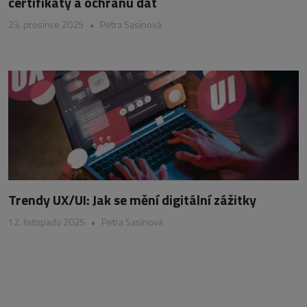
certifikáty a ochranu dat
23. prosince 2025
•
Petra Sasínová
Trendy UX/UI: Jak se mění digitální zážitky
12. listopadu 2025
•
Petra Sasínová