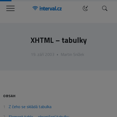
Menu
Hledat
XHTML – tabulky
19. září 2003
•
Martin Snížek
OBSAH
Z čeho se skládá tabulka
Element table – ohraničení tabulky