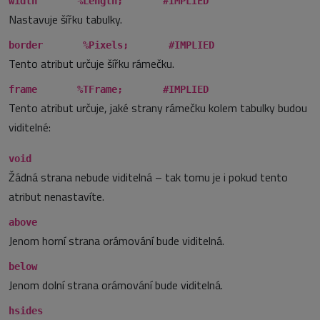
width %Length; #IMPLIED
Nastavuje šířku tabulky.
border %Pixels; #IMPLIED
Tento atribut určuje šířku rámečku.
frame %TFrame; #IMPLIED
Tento atribut určuje, jaké strany rámečku kolem tabulky budou
viditelné:
void
Žádná strana nebude viditelná – tak tomu je i pokud tento
atribut nenastavíte.
above
Jenom horní strana orámování bude viditelná.
below
Jenom dolní strana orámování bude viditelná.
hsides