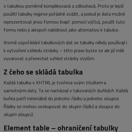
s tabulkou poměrně komplikovaná a zdlouhavá. Proto je lepší
použití tabulky nejprve pořádně zvážit, a pokud je data možné
reprezentovat jinou formou (např. pomocí výčtu), použít tuto
formu nebo ji alespoň nabídnout jako alternativu k tabulce.
Kromě uspořádání tabulkových dat se tabulky někdy používají i
k vytvoření vzhledu stránky – této praxe byste se ale již měli
vyvarovat a přenechat vzhled stránky stylům.
Z čeho se skládá tabulka
Každá tabulka v XHTML je tvořena svým
titulkem
a
samotnými daty. Ta se nacházejí v takzvaných
buňkách
. Každá
buňka patří minimálně do jednoho
řádku
a jednoho
sloupce
.
Řádky se mohou seskupovat do
skupin řádků
a sloupce do
skupin sloupců
.
Element table – ohraničení tabulky