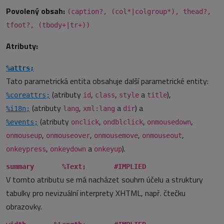
Povolený obsah:
(caption?, (col*|colgroup*), thead?,
tfoot?, (tbody+|tr+))
Atributy:
%attrs;
Tato parametrická entita obsahuje další parametrické entity:
(atributy
,
,
a
),
%coreattrs;
id
class
style
title
(atributy
,
a
) a
%i18n;
lang
xml:lang
dir
(atributy
,
,
,
%events;
onclick
ondblclick
onmousedown
,
,
,
,
onmouseup
onmouseover
onmousemove
onmouseout
,
a
).
onkeypress
onkeydown
onkeyup
summary %Text; #IMPLIED
V tomto atributu se má nacházet souhrn účelu a struktury
tabulky pro nevizuální interprety XHTML, např. čtečku
obrazovky.