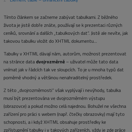
Tímto článkem se začneme zabývat tabulkami. Z běžného
života je jistě dobře znáte, používají se k prezentaci různých
ceníků, srovnání a dalších „tabulkových dat“. Jistě ale nevíte, jak
takovou tabulku vložit do XHTML dokumentu…
Tabulky v XHTML dávají nám, autorům, možnost prezentovat
na stránce data
dvojrozměrně
– uživatel může tato data
vnímat jak v řádcích tak ve sloupcích. To je u mnoha typů dat
poměrně vhodný a většinou nenahraditelný prostředek.
Z této „dvojrozměrnosti“ však vyplývají i nevýhody, tabulka
musí být prezentována ve dvojrozměrném výstupu
(obrazovce) a pokud možno celá najednou. Bohužel ne všechna
zařízení pro práci s webem (např. čtečky obrazovky) mají tyto
schopnosti, a i když XHTML obsahuje prostředky ke
zpřístupnění tabulky i v takových zařízeních, vždy je zde práce