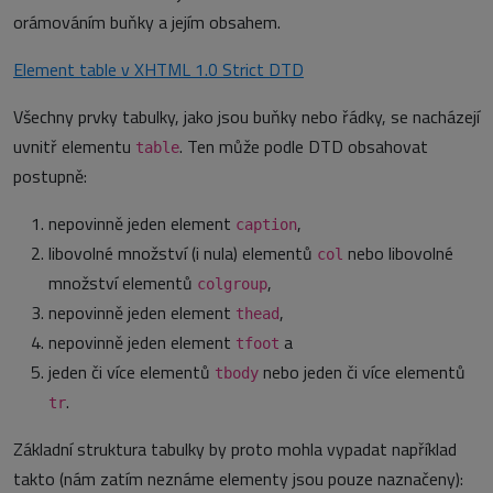
orámováním buňky a jejím obsahem.
Element table v XHTML 1.0 Strict DTD
Všechny prvky tabulky, jako jsou buňky nebo řádky, se nacházejí
uvnitř elementu
. Ten může podle DTD obsahovat
table
postupně:
nepovinně jeden element
,
caption
libovolné množství (i nula) elementů
nebo libovolné
col
množství elementů
,
colgroup
nepovinně jeden element
,
thead
nepovinně jeden element
a
tfoot
jeden či více elementů
nebo jeden či více elementů
tbody
.
tr
Základní struktura tabulky by proto mohla vypadat například
takto (nám zatím neznáme elementy jsou pouze naznačeny):