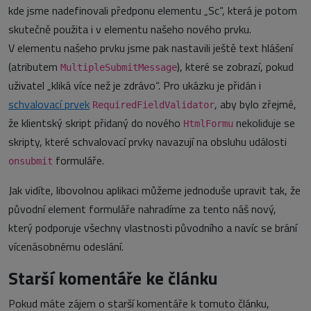
kde jsme nadefinovali předponu elementu „Sc“, která je potom
skutečně použita i v elementu našeho nového prvku.
V elementu našeho prvku jsme pak nastavili ještě text hlášení
(atributem
), které se zobrazí, pokud
MultipleSubmitMessage
uživatel „kliká více než je zdrávo“. Pro ukázku je přidán i
schvalovací prvek
, aby bylo zřejmé,
RequiredFieldValidator
že klientský skript přidaný do nového
nekoliduje se
HtmlFormu
skripty, které schvalovací prvky navazují na obsluhu události
formuláře.
onsubmit
Jak vidíte, libovolnou aplikaci můžeme jednoduše upravit tak, že
původní element formuláře nahradíme za tento náš nový,
který podporuje všechny vlastnosti původního a navíc se brání
vícenásobnému odeslání.
Starší komentáře ke článku
Pokud máte zájem o starší komentáře k tomuto článku,