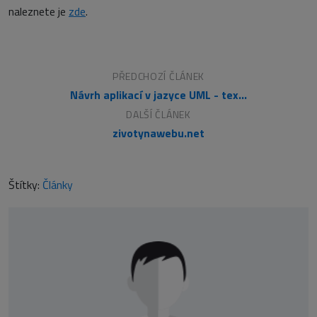
naleznete je
zde
.
PŘEDCHOZÍ ČLÁNEK
Návrh aplikací v jazyce UML - textová specifikace případů užití
DALŠÍ ČLÁNEK
zivotynawebu.net
Štítky:
Články