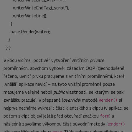
writer.WriteEndTag(„script“);
writer.WriteLine();
}
base.Render(writer);
}
} }
V kódu vidíme „poctivé“ vytvoření vnitřních
private
proměnných, abychom vyhověli zásadám OOP (zjednodušeně
řečeno, uvnitř prvku pracujeme s vnitřními proměnnými, které
„vnější“ aplikace nevidí – na tyto vnitřní proměnné pouze
mapujeme veřejné neboli
public
vlastnosti, se kterými se pak
zvnějšku pracuje). V přepsané (
override
) metodě
si
Render()
nejprve necháme vykreslit část klientského skriptu (v aplikaci se
potom skript objeví ještě před otevírací značkou
) a
form
následně zavoláme výkonnou část původní metody
Render()
zápisem klíčového slova
. Třídu nakonec zkompilujeme a