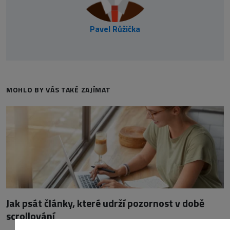
Pavel Růžička
MOHLO BY VÁS TAKÉ ZAJÍMAT
Jak psát články, které udrží pozornost v době
scrollování