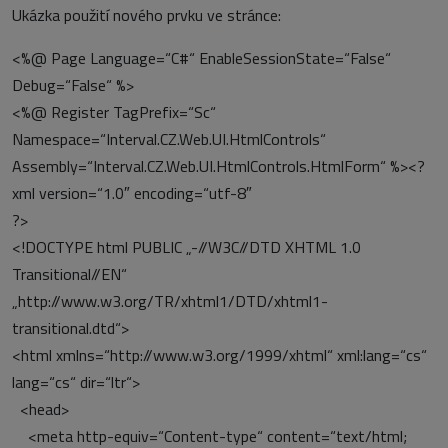
Ukázka použití nového prvku ve stránce:
<%@ Page Language=“C#“ EnableSessionState=“False“
Debug=“False“ %>
<%@ Register TagPrefix=“Sc“
Namespace=“Interval.CZ.Web.UI.HtmlControls“
Assembly=“Interval.CZ.Web.UI.HtmlControls.HtmlForm“ %><?
xml version=“1.0″ encoding=“utf-8″
?>
<!DOCTYPE html PUBLIC „-//W3C//DTD XHTML 1.0
Transitional//EN“
„http://www.w3.org/TR/xhtml1/DTD/xhtml1-
transitional.dtd“>
<html xmlns=“http://www.w3.org/1999/xhtml“ xml:lang=“cs“
lang=“cs“ dir=“ltr“>
<head>
<meta http-equiv=“Content-type“ content=“text/html;