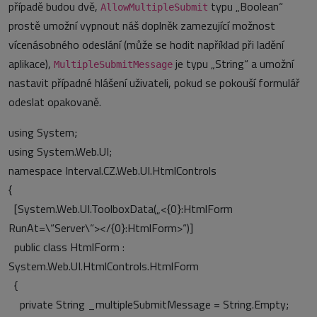
případě budou dvě,
typu „Boolean“
AllowMultipleSubmit
prostě umožní vypnout náš doplněk zamezující možnost
vícenásobného odeslání (může se hodit například při ladění
aplikace),
je typu „String“ a umožní
MultipleSubmitMessage
nastavit případné hlášení uživateli, pokud se pokouší formulář
odeslat opakovaně.
using System;
using System.Web.UI;
namespace Interval.CZ.Web.UI.HtmlControls
{
[System.Web.UI.ToolboxData(„<{0}:HtmlForm
RunAt=\“Server\“></{0}:HtmlForm>“)]
public class HtmlForm :
System.Web.UI.HtmlControls.HtmlForm
{
private String _multipleSubmitMessage = String.Empty;