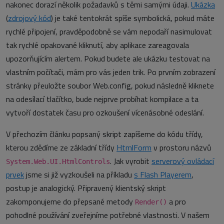
nakonec dorazí několik požadavků s těmi samými údaji.
Ukázka
(
zdrojový kód
) je také tentokrát spíše symbolická, pokud máte
rychlé připojení, pravděpodobně se vám nepodaří nasimulovat
tak rychlé opakované kliknutí, aby aplikace zareagovala
upozorňujícím alertem. Pokud budete ale ukázku testovat na
vlastním počítači, mám pro vás jeden trik. Po prvním zobrazení
stránky přeuložte soubor Web.config, pokud následně kliknete
na odesílací tlačítko, bude nejprve probíhat kompilace a ta
vytvoří dostatek času pro ozkoušení vícenásobné odeslání.
V přechozím článku popsaný skript zapíšeme do kódu třídy,
kterou zdědíme ze základní třídy
HtmlForm
v prostoru názvů
. Jak vyrobit
serverový ovládací
System.Web.UI.HtmlControls
prvek
jsme si již vyzkoušeli na příkladu
s Flash Playerem
,
postup je analogický. Připravený klientský skript
zakomponujeme do přepsané metody
a pro
Render()
pohodlné používání zveřejníme potřebné vlastnosti. V našem