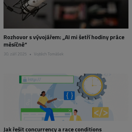
Rozhovor s vývojářem: „AI mi šetří hodiny práce
měsíčně“
30. září 2025
•
Vojtěch Tomášek
Jak řešit concurrency a race conditions