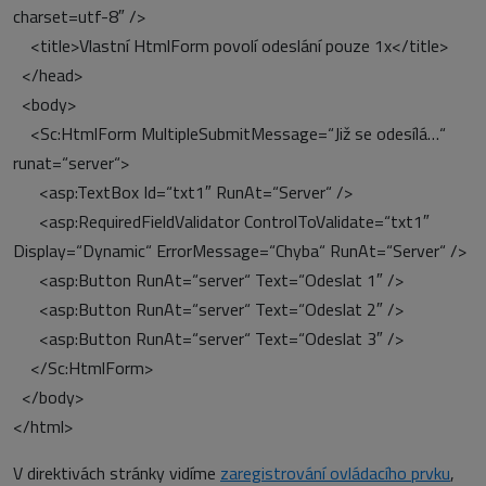
charset=utf-8″ />
<title>Vlastní HtmlForm povolí odeslání pouze 1x</title>
</head>
<body>
<Sc:HtmlForm MultipleSubmitMessage=“Již se odesílá…“
runat=“server“>
<asp:TextBox Id=“txt1″ RunAt=“Server“ />
<asp:RequiredFieldValidator ControlToValidate=“txt1″
Display=“Dynamic“ ErrorMessage=“Chyba“ RunAt=“Server“ />
<asp:Button RunAt=“server“ Text=“Odeslat 1″ />
<asp:Button RunAt=“server“ Text=“Odeslat 2″ />
<asp:Button RunAt=“server“ Text=“Odeslat 3″ />
</Sc:HtmlForm>
</body>
</html>
V direktivách stránky vidíme
zaregistrování ovládacího prvku
,