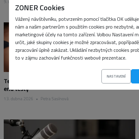
9. února 2026
•
Petra Sasínová
ZONER Cookies
Vážený návštěvníku, potvrzením pomocí tlačítka OK uděluj
nám a našim partnerům s použitím cookies pro nezbytné, an
marketingové účely na tomto zařízení. Volbou Nastavení 
určit, jaké skupiny cookies je možné zpracovávat, popřípadě 
zpracování úplně zakázat. Ukládání nezbytných cookies prob
to v zájmu zachování funkčnosti webové prezentace.
NASTAVENÍ
Testování kódu: Jednotkové, integrační a end-to-
end testy
13. dubna 2026
•
Petra Sasínová