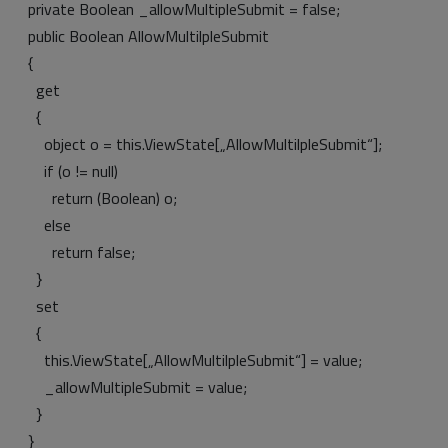
private Boolean _allowMultipleSubmit = false;
public Boolean AllowMultilpleSubmit
{
get
{
object o = this.ViewState[„AllowMultilpleSubmit“];
if (o != null)
return (Boolean) o;
else
return false;
}
set
{
this.ViewState[„AllowMultilpleSubmit“] = value;
_allowMultipleSubmit = value;
}
}