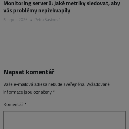
Monitoring serverů: Jaké metriky sledovat, aby
vás problémy nepřekvapily
5. srpna 2026
•
Petra Sasínová
Napsat komentář
Vaše e-mailová adresa nebude zveřejněna.
Vyžadované
informace jsou označeny
*
Komentář
*