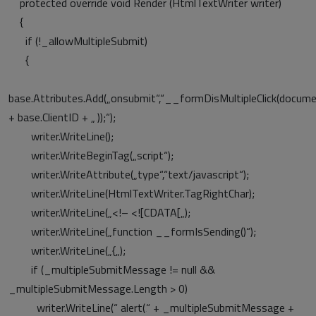
protected override void Render (HtmlTextWriter writer)
{
if (!_allowMultipleSubmit)
{
base.Attributes.Add(„onsubmit“,“__formDisMultipleClick(docume
+ base.ClientID + „‚));“);
writer.WriteLine();
writer.WriteBeginTag(„script“);
writer.WriteAttribute(„type“,“text/javascript“);
writer.WriteLine(HtmlTextWriter.TagRightChar);
writer.WriteLine(„<!– <![CDATA[„);
writer.WriteLine(„function __formIsSending()“);
writer.WriteLine(„{„);
if (_multipleSubmitMessage != null &&
_multipleSubmitMessage.Length > 0)
writer.WriteLine(“ alert(‚“ + _multipleSubmitMessage +