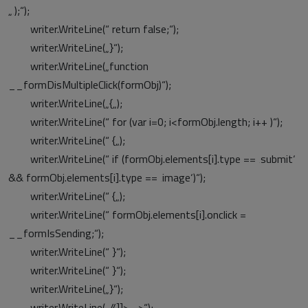
„‚);“);
writer.WriteLine(“ return false;“);
writer.WriteLine(„}“);
writer.WriteLine(„function
__formDisMultipleClick(formObj)“);
writer.WriteLine(„{„);
writer.WriteLine(“ for (var i=0; i<formObj.length; i++ )“);
writer.WriteLine(“ {„);
writer.WriteLine(“ if (formObj.elements[i].type == ‚submit‘
&& formObj.elements[i].type == ‚image‘)“);
writer.WriteLine(“ {„);
writer.WriteLine(“ formObj.elements[i].onclick =
__formIsSending;“);
writer.WriteLine(“ }“);
writer.WriteLine(“ }“);
writer.WriteLine(„}“);
writer.WriteLine(„//]]> –>“);