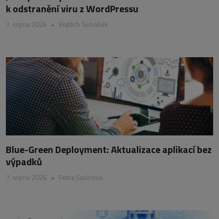
k odstranění viru z WordPressu
7. srpna 2026
•
Vojtěch Tomášek
Blue-Green Deployment: Aktualizace aplikací bez
výpadků
7. srpna 2026
•
Petra Sasínová