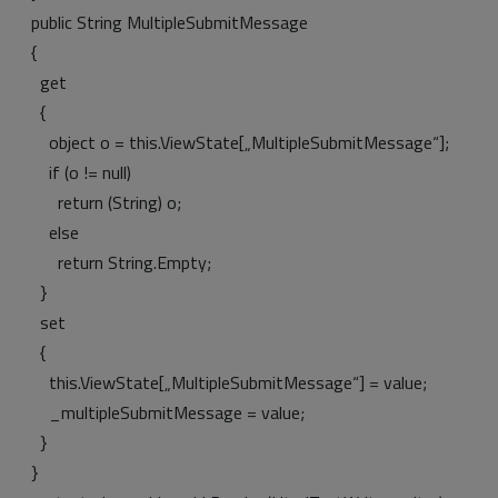
public String MultipleSubmitMessage
{
get
{
object o = this.ViewState[„MultipleSubmitMessage“];
if (o != null)
return (String) o;
else
return String.Empty;
}
set
{
this.ViewState[„MultipleSubmitMessage“] = value;
_multipleSubmitMessage = value;
}
}