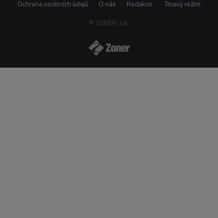
Ochrana osobních údajů
O nás
Redakce
Tmavý režim
© ZONER, a.s.