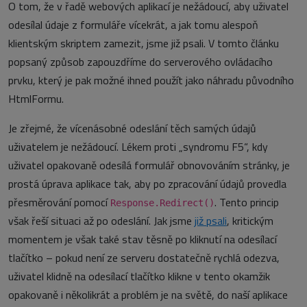
O tom, že v řadě webových aplikací je nežádoucí, aby uživatel
odesílal údaje z formuláře vícekrát, a jak tomu alespoň
klientským skriptem zamezit, jsme již psali. V tomto článku
popsaný způsob zapouzdříme do serverového ovládacího
prvku, který je pak možné ihned použít jako náhradu původního
HtmlFormu.
Je zřejmé, že vícenásobné odeslání těch samých údajů
uživatelem je nežádoucí. Lékem proti „syndromu F5“, kdy
uživatel opakovaně odesílá formulář obnovováním stránky, je
prostá úprava aplikace tak, aby po zpracování údajů provedla
přesměrování pomocí
. Tento princip
Response.Redirect()
však řeší situaci až po odeslání. Jak jsme
již psali
, kritickým
momentem je však také stav těsně po kliknutí na odesílací
tlačítko – pokud není ze serveru dostatečně rychlá odezva,
uživatel klidně na odesílací tlačítko klikne v tento okamžik
opakovaně i několikrát a problém je na světě, do naší aplikace