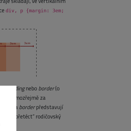
aje skládají, ve vertikálním
ace
div, p {margin: 3em;
ový
padding
nebo
border
(o
dnotí (samozřejmě za
adding
a
border
představují
emůže„přetéct“ rodičovský
i