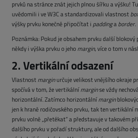
prvků na stránce znát jejich plnou šířku a výšku! 
uvědomili i ve W3C a standardizovali vlastnost
box
výšky prvku konečně připočítat i
padding
a
border
.
Poznámka: Pokud je obsahem prvku další blokový pr
někdy i výška prvku o jeho
margin
, více o tom v nás
2. Vertikální odsazení
Vlastnost
margin
určuje velikost vnějšího okraje p
spočívá v tom, že vertikální
margin
se vždy nechová
horizontální. Zatímco horizontální
margin
blokovýc
jen k hraně rodičovského prvku, tak ten vertikální
prvku volně „přetékat“ a představuje v takovém př
dalšího prvku v pořadí struktury, ale od dalšího o