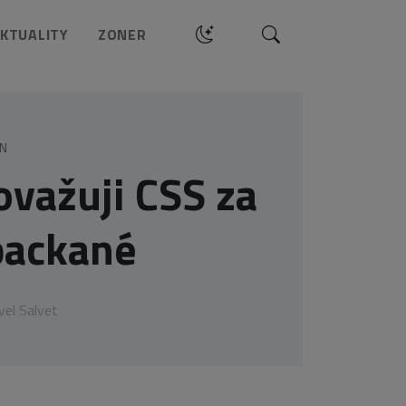
Hledat
KTUALITY
ZONER
GN
ovažuji CSS za
packané
vel Salvet