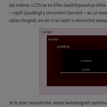
Jak známo, v CSS se za šířku (
width
) považuje šířka
– výplň (
padding
) a ohraničení (
border
) – se už neza
výšku (
height
), ani do ní se výplň a ohraničení nezap
Je to dost nepraktické, neboť webdesignéři potřeb