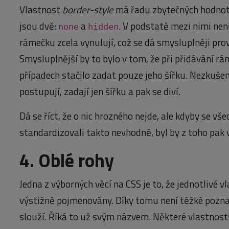
Vlastnost
border-style
má řadu zbytečných hodnot,
jsou dvě:
a
. V podstatě mezi nimi není
none
hidden
rámečku zcela vynulují, což se dá smysluplněji pro
Smysluplnější by to bylo v tom, že při přidávání 
případech stačilo zadat pouze jeho šířku. Nezkušen
postupují, zadají jen šířku a pak se diví.
Dá se říct, že o nic hrozného nejde, ale kdyby se vš
standardizovali takto nevhodně, byl by z toho pak
4. Oblé rohy
Jedna z výborných věcí na CSS je to, že jednotlivé 
výstižně pojmenovány. Díky tomu není těžké pozna
slouží. Říká to už svým názvem. Některé vlastnost