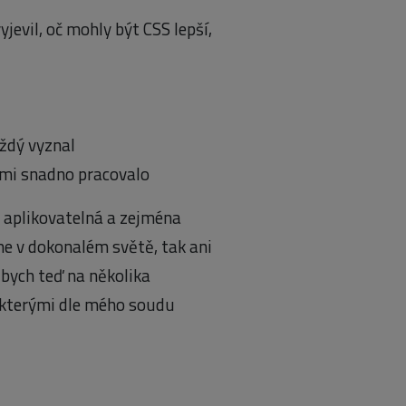
jevil, oč mohly být CSS lepší,
aždý vyznal
nimi snadno pracovalo
ně aplikovatelná a zejména
me v dokonalém světě, tak ani
bych teď na několika
ěkterými dle mého soudu