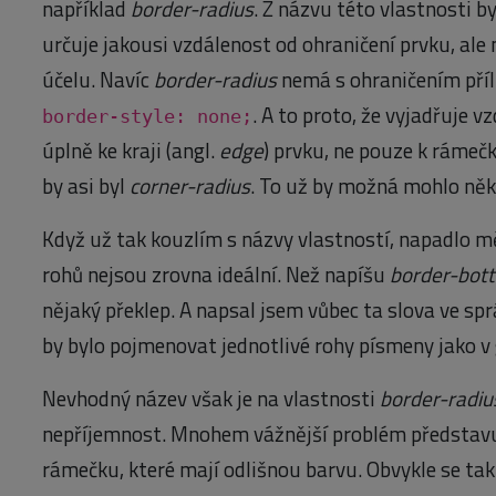
například
border-radius
. Z názvu této vlastnosti b
určuje jakousi vzdálenost od ohraničení prvku, ale 
účelu. Navíc
border-radius
nemá s ohraničením příliš
. A to proto, že vyjadřuje 
border-style: none;
úplně ke kraji (angl.
edge
) prvku, ne pouze k rámečk
by asi byl
corner-radius
. To už by možná mohlo něk
Když už tak kouzlím s názvy vlastností, napadlo mě
rohů nejsou zrovna ideální. Než napíšu
border-bott
nějaký překlep. A napsal jsem vůbec ta slova ve s
by bylo pojmenovat jednotlivé rohy písmeny jako v 
Nevhodný název však je na vlastnosti
border-radiu
nepříjemnost. Mnohem vážnější problém představuj
rámečku, které mají odlišnou barvu. Obvykle se 