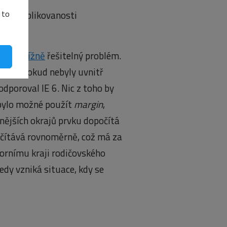
inou komplikovanosti
 to
oků obtížně
řešitelný problém.
loky (pokud nebyly uvnitř
dporoval IE 6. Nic z toho by
 bylo možné použít
margin
,
 vnějších okrajů prvku dopočítá
očítává rovnoměrně, což má za
hornímu kraji rodičovského
edy vzniká situace, kdy se