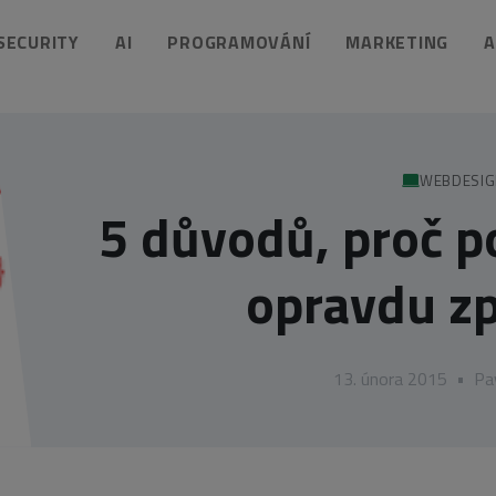
 SECURITY
AI
PROGRAMOVÁNÍ
MARKETING
A
WEBDESI
5 důvodů, proč p
opravdu z
13. února 2015
•
Pa