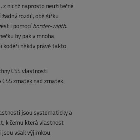
 z nichž naprosto neužitečné
 žádný rozdíl, obě šířku
vést i pomocí
border-width
.
rámečku by pak v mnoha
í kodéři někdy právě takto
echny CSS vlastnosti
 v CSS zmatek nad zmatek.
vlastnosti jsou systematicky a
t, k čemu která vlastnost
i jsou však výjimkou,