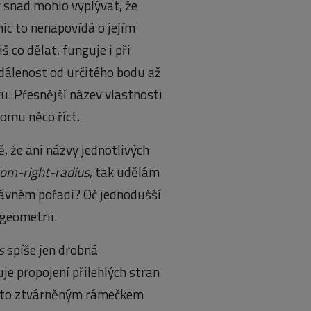
y snad mohlo vyplývat, že
nic to nenapovídá o jejím
 co dělat, funguje i při
vzdálenost od určitého bodu až
u. Přesnější název vlastnosti
omu něco říct.
, že ani názvy jednotlivých
om-right-radius
, tak udělám
právném pořadí? Oč jednodušší
geometrii.
s
spíše jen drobná
e propojení přilehlých stran
takto ztvárněným rámečkem