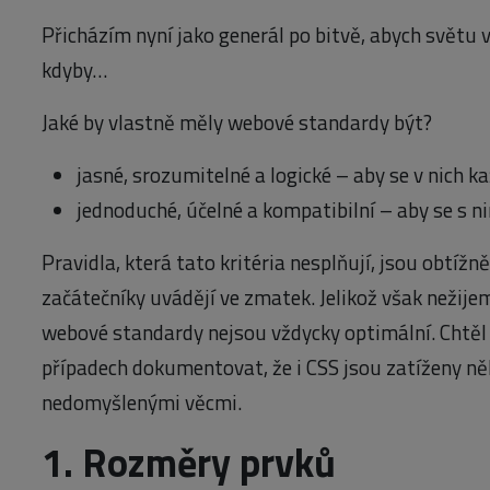
Přicházím nyní jako generál po bitvě, abych světu vy
kdyby…
Jaké by vlastně měly webové standardy být?
jasné, srozumitelné a logické – aby se v nich k
jednoduché, účelné a kompatibilní – aby se s 
Pravidla, která tato kritéria nesplňují, jsou obtíž
začátečníky uvádějí ve zmatek. Jelikož však nežije
webové standardy nejsou vždycky optimální. Chtěl 
případech dokumentovat, že i CSS jsou zatíženy n
nedomyšlenými věcmi.
1. Rozměry prvků