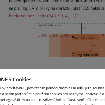
následujícím obrázku: V horizontálním směru se okr
se prolínají. Pro prvky na obrázku platí CSS deklar
.
background: rgba(248,90,4,.3)}
Teprve když se rodičovskému prvku nastaví nenul
tom v další kapitole), velikost okrajů prvků se sje
ONER Cookies
předpokladu, že budou zadány shodné rozměry).
P
ený návštěvníku, potvrzením pomocí tlačítka OK udělujete souhlas
jakousi překážku, o kterou se
margin
zarazí a už n
 a našim partnerům s použitím cookies pro nezbytné, analytické a
ketingové účely na tomto zařízení. Volbou Nastavení můžete sam
prvek.