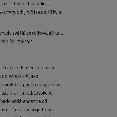
Tuto skutečnost si nakonec
-sizing
, díky níž lze do šířky a
vek, zvětší se celková šířka a
ledující kapitole.
rvku, čili odsazení. Zmatek
 úplně stejně jako
h prvků se počítá maximálně
 může hranici rodičovského
ípadě vzdálenost ne od
bsahu. Znázorněno je to na