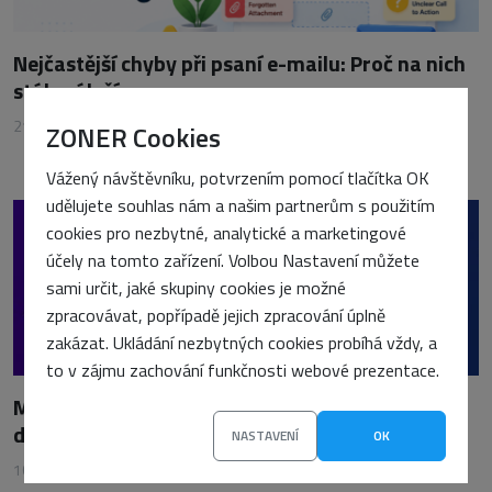
Nejčastější chyby při psaní e-mailu: Proč na nich
stále záleží
21. května 2026
•
Petra Sasínová
ZONER Cookies
Vážený návštěvníku, potvrzením pomocí tlačítka OK
udělujete souhlas nám a našim partnerům s použitím
cookies pro nezbytné, analytické a marketingové
účely na tomto zařízení. Volbou Nastavení můžete
sami určit, jaké skupiny cookies je možné
zpracovávat, popřípadě jejich zpracování úplně
zakázat. Ukládání nezbytných cookies probíhá vždy, a
to v zájmu zachování funkčnosti webové prezentace.
Malé jazykové modely na vlastním serveru: Kdy
dávají smysl a jak je nasadit
NASTAVENÍ
OK
16. ledna 2026
•
Petra Sasínová