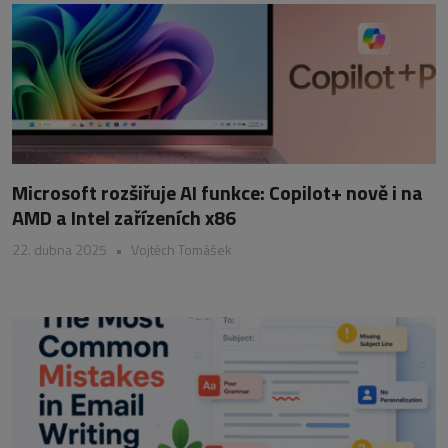
Microsoft rozšiřuje AI funkce: Copilot+ nově i na
AMD a Intel zařízeních x86
22. dubna 2025
•
Vojtěch Tomášek