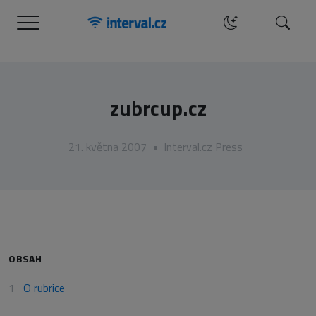
Menu
Hledat
zubrcup.cz
21. května 2007
•
Interval.cz Press
OBSAH
O rubrice