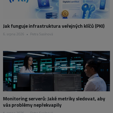
Jak funguje infrastruktura veřejných klíčů (PKI)
6. srpna 2026
•
Petra Sasínová
Monitoring serverů: Jaké metriky sledovat, aby
vás problémy nepřekvapily
5. srpna 2026
•
Petra Sasínová