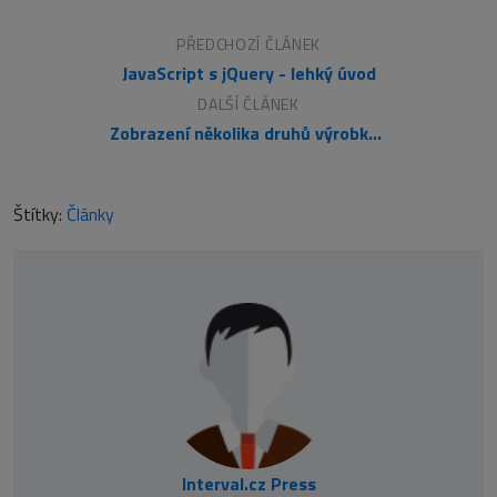
PŘEDCHOZÍ ČLÁNEK
JavaScript s jQuery - lehký úvod
DALŠÍ ČLÁNEK
Zobrazení několika druhů výrobků pomocí jednoho obrázku přes CSS
Štítky:
Články
Interval.cz Press