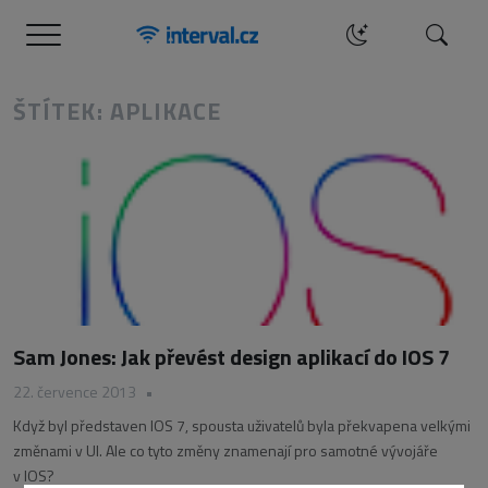
Menu
Hledat
ŠTÍTEK: APLIKACE
Sam Jones: Jak převést design aplikací do IOS 7
22. července 2013
•
Když byl představen IOS 7, spousta uživatelů byla překvapena velkými
změnami v UI. Ale co tyto změny znamenají pro samotné vývojáře
v IOS?