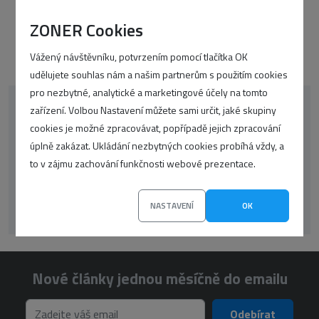
ZONER Cookies
Vážený návštěvníku, potvrzením pomocí tlačítka OK
udělujete souhlas nám a našim partnerům s použitím cookies
pro nezbytné, analytické a marketingové účely na tomto
zařízení. Volbou Nastavení můžete sami určit, jaké skupiny
korektor
oop-php
CSS
google
cookies je možné zpracovávat, popřípadě jejich zpracování
úplně zakázat. Ukládání nezbytných cookies probíhá vždy, a
WordPress
překlady
UX
seo
SSL
to v zájmu zachování funkčnosti webové prezentace.
Články
Zprávičky
wp
NASTAVENÍ
OK
Nové články jednou měsíčně do emailu
Odebírat