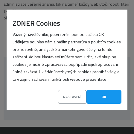
administrace veřejně známá, tak na téměř každý web útočí roboti, kteří
zkouší prolomit heslo do systému pomocí hrubé síly. Změna URL pro
přihlášení do
ZONER Cookies
Vážený návštěvníku, potvrzením pomocí tlačítka OK
udělujete souhlas nám a našim partnerům s použitím cookies
pro nezbytné, analytické a marketingové účely na tomto
zařízení. Volbou Nastavení můžete sami určit, jaké skupiny
cookies je možné zpracovávat, popřípadě jejich zpracování
korektor
oop-php
CSS
google
úplně zakázat. Ukládání nezbytných cookies probíhá vždy, a
to v zájmu zachování funkčnosti webové prezentace.
WordPress
překlady
UX
seo
SSL
NASTAVENÍ
Články
OK
Zprávičky
wp