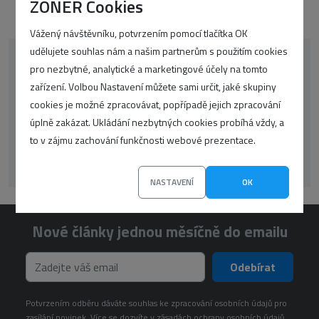
ZONER Cookies
Vážený návštěvníku, potvrzením pomocí tlačítka OK
udělujete souhlas nám a našim partnerům s použitím cookies
pro nezbytné, analytické a marketingové účely na tomto
korektor
oop-php
CSS
google
zařízení. Volbou Nastavení můžete sami určit, jaké skupiny
WordPress
překlady
UX
seo
SSL
cookies je možné zpracovávat, popřípadě jejich zpracování
úplně zakázat. Ukládání nezbytných cookies probíhá vždy, a
Články
Zprávičky
to v zájmu zachování funkčnosti webové prezentace.
wp
NASTAVENÍ
OK
Nové články jednou měsíčně do emailu
Odebírat
Potvrzením odběru dáváte souhlas ke zpracování osobních údajů pro
zasílání novinek. Více se dozvíte v
zásadách ochrany osobních údajů.