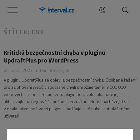
Menu
Hledat
ŠTÍTEK: CVE
Kritická bezpečnostní chyba v pluginu
UpdraftPlus pro WordPress
25. února 2022
•
Daniel Šenkyřík
V pluginu UpdraftPlus se objevila bezpečnostní chyba. Oblíbené řešení
pro zálohování webů v současné chvíli ohrožuje téměř 3 000 000
webových stránek. Pokud tento plugin používáte, okamžitě jej
aktualizujte na nejnovější možnou verzi. Zranitelnost nacházející se
v neaktualizované verzi pluginu umožňuje jakémukoliv přihlášenému
uživateli