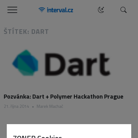
Menu
Hledat
ŠTÍTEK: DART
Pozvánka: Dart + Polymer Hackathon Prague
21. října 2014
•
Marek Machač
ZONER Cookies