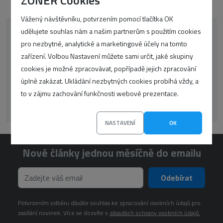
Vážený návštěvníku, potvrzením pomocí tlačítka OK
udělujete souhlas nám a našim partnerům s použitím cookies
korektor
oop-php
CSS
google
pro nezbytné, analytické a marketingové účely na tomto
zařízení. Volbou Nastavení můžete sami určit, jaké skupiny
WordPress
překlady
UX
seo
SSL
cookies je možné zpracovávat, popřípadě jejich zpracování
úplně zakázat. Ukládání nezbytných cookies probíhá vždy, a
Články
Zprávičky
wp
to v zájmu zachování funkčnosti webové prezentace.
NASTAVENÍ
OK
Nové články jednou měsíčně do emailu
Odebírat
Potvrzením odběru dáváte souhlas ke zpracování osobních údajů pro
zasílání novinek. Více se dozvíte v
zásadách ochrany osobních údajů.