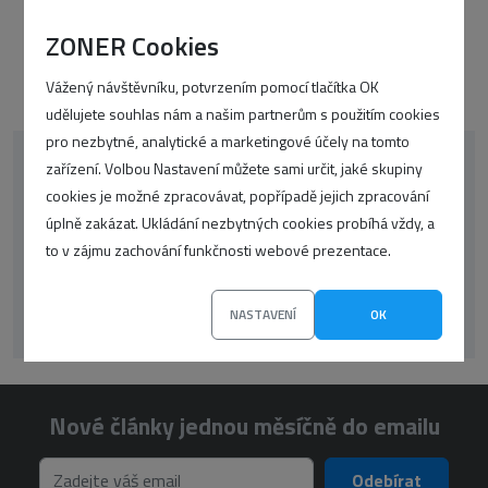
ZONER Cookies
Vážený návštěvníku, potvrzením pomocí tlačítka OK
udělujete souhlas nám a našim partnerům s použitím cookies
pro nezbytné, analytické a marketingové účely na tomto
zařízení. Volbou Nastavení můžete sami určit, jaké skupiny
korektor
oop-php
CSS
google
cookies je možné zpracovávat, popřípadě jejich zpracování
úplně zakázat. Ukládání nezbytných cookies probíhá vždy, a
WordPress
překlady
UX
seo
SSL
to v zájmu zachování funkčnosti webové prezentace.
Články
Zprávičky
wp
NASTAVENÍ
OK
Nové články jednou měsíčně do emailu
Odebírat