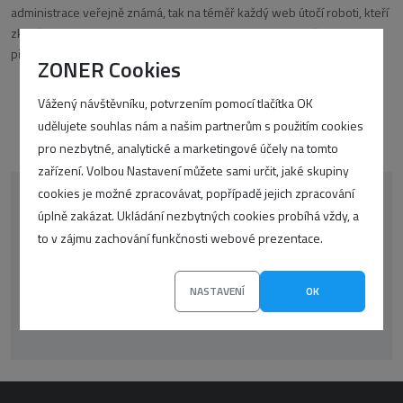
administrace veřejně známá, tak na téměř každý web útočí roboti, kteří
zkouší prolomit heslo do systému pomocí hrubé síly. Změna URL pro
přihlášení do
ZONER Cookies
Vážený návštěvníku, potvrzením pomocí tlačítka OK
udělujete souhlas nám a našim partnerům s použitím cookies
pro nezbytné, analytické a marketingové účely na tomto
zařízení. Volbou Nastavení můžete sami určit, jaké skupiny
cookies je možné zpracovávat, popřípadě jejich zpracování
korektor
oop-php
CSS
google
úplně zakázat. Ukládání nezbytných cookies probíhá vždy, a
to v zájmu zachování funkčnosti webové prezentace.
WordPress
překlady
UX
seo
SSL
NASTAVENÍ
Články
OK
Zprávičky
wp