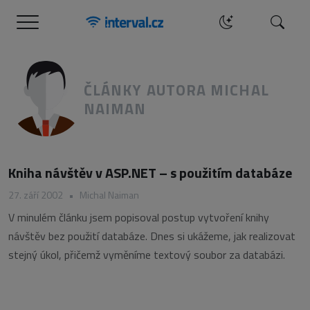
Menu
Hledat
ČLÁNKY AUTORA MICHAL
NAIMAN
Kniha návštěv v ASP.NET – s použitím databáze
27. září 2002
•
Michal Naiman
V minulém článku jsem popisoval postup vytvoření knihy
návštěv bez použití databáze. Dnes si ukážeme, jak realizovat
stejný úkol, přičemž vyměníme textový soubor za databázi.