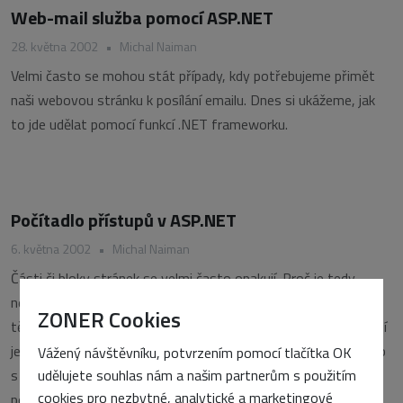
Web-mail služba pomocí ASP.NET
28. května 2002
•
Michal Naiman
Velmi často se mohou stát případy, kdy potřebujeme přimět
naši webovou stránku k posílání emailu. Dnes si ukážeme, jak
to jde udělat pomocí funkcí .NET frameworku.
Počítadlo přístupů v ASP.NET
6. května 2002
•
Michal Naiman
Části či bloky stránek se velmi často opakují. Proč je tedy
neustále dokola opisovat, nebo si dopomáhat různými
ZONER Cookies
těžkopádnými způsoby (#include), když .NET framework nabízí
jednoduchou znovupoužitelnost často používaného kódu, a to
Vážený návštěvníku, potvrzením pomocí tlačítka OK
udělujete souhlas nám a našim partnerům s použitím
s pomocí uživatelských ovládacích prvků (User Controls). Jejich
cookies pro nezbytné, analytické a marketingové
použití vám