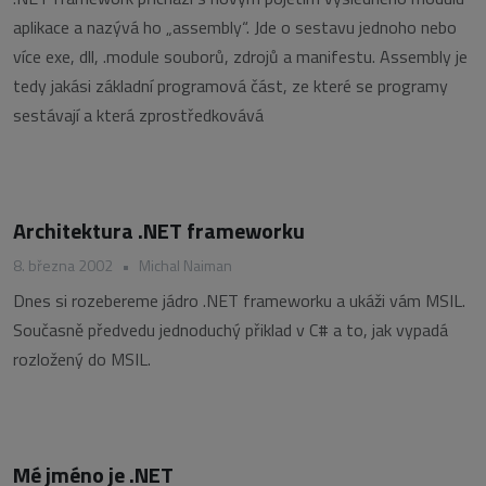
aplikace a nazývá ho „assembly“. Jde o sestavu jednoho nebo
více exe, dll, .module souborů, zdrojů a manifestu. Assembly je
tedy jakási základní programová část, ze které se programy
sestávají a která zprostředkovává
Architektura .NET frameworku
8. března 2002
•
Michal Naiman
Dnes si rozebereme jádro .NET frameworku a ukáži vám MSIL.
Současně předvedu jednoduchý přiklad v C# a to, jak vypadá
rozložený do MSIL.
Mé jméno je .NET