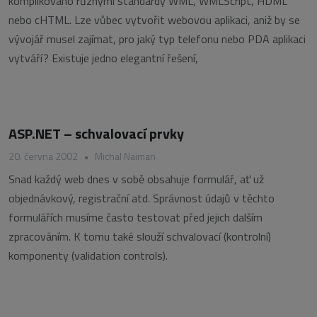
komplikováno různými standardy WML, WMLScript, HDML
nebo cHTML. Lze vůbec vytvořit webovou aplikaci, aniž by se
vývojář musel zajímat, pro jaký typ telefonu nebo PDA aplikaci
vytváří? Existuje jedno elegantní řešení,
ASP.NET – schvalovací prvky
20. června 2002
•
Michal Naiman
Snad každý web dnes v sobě obsahuje formulář, ať už
objednávkový, registrační atd. Správnost údajů v těchto
formulářích musíme často testovat před jejich dalším
zpracováním. K tomu také slouží schvalovací (kontrolní)
komponenty (validation controls).