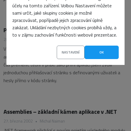
účely na tomto zařízení. Volbou Nastavení můžete
sami určit, jaké skupiny cookies je možné
zpracovávat, popřípadě jejich zpracování úplně
zakázat. Ukládání nezbytných cookies probíhá vždy, a
Přihlašovací stránka v ASP.NET
to v zájmu zachování funkčnosti webové prezentace.
28. dubna 2002
•
Michal Naiman
V předchozích článcích jsem se pokusil shrnout základní
NASTAVENÍ
OK
architekturu a vlastnosti .NET frameworku, teď však nastává
čas přeměnit teorii v praxi. Jako první aplikaci jsem zvolil
jednoduchou přihlašovací stránku s definovanými uživateli a
hesly přímo v kódu stránky.
Assemblies – základní kámen aplikace v .NET
27. března 2002
•
Michal Naiman
.NET framework přichází s novým pojetím výsledného modulu