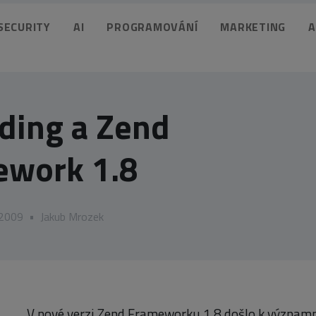
 SECURITY
AI
PROGRAMOVÁNÍ
MARKETING
A
ding a Zend
ework 1.8
 2009
•
Jakub Mrozek
V nové verzi Zend Frameworku 1.8 došlo k význam