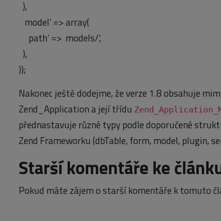
),
‚model‘ => array(
‚path‘ => ‚models/‘,
),
));
Nakonec ještě dodejme, že verze 1.8 obsahuje mimo
Zend_Application a její třídu
Zend_Application_
přednastavuje různé typy podle doporučené strukt
Zend Frameworku (dbTable, form, model, plugin, serv
Starší komentáře ke článk
Pokud máte zájem o starší komentáře k tomuto čl