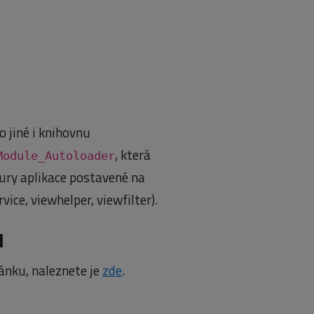
 jiné i knihovnu
, která
Module_Autoloader
ury aplikace postavené na
ice, viewhelper, viewfilter).
u
ánku, naleznete je
zde
.