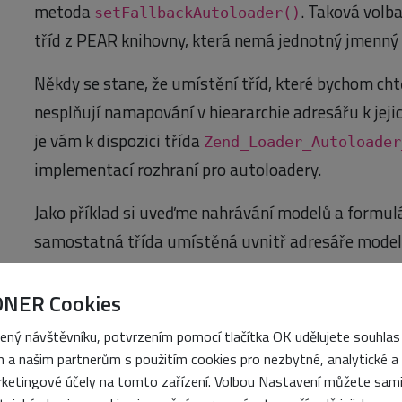
metoda
. Taková volba
setFallbackAutoloader()
tříd z PEAR knihovny, která nemá jednotný jmenný 
Někdy se stane, že umístění tříd, které bychom cht
nesplňují namapování v hieararchie adresářu k jej
je vám k dispozici třída
Zend_Loader_Autoloader
implementací rozhraní pro autoloadery.
Jako příklad si uveďme nahrávání modelů a formulá
samostatná třída umístěná uvnitř adresáře model
adresáře jsou pak uvnitř nějaké cesty /cesta/k/adr
uživatele chceme umístit do adresáře /cesta/k/ad
ONER Cookies
chceme, aby třída měla název
Interval_Form_Uz
ený návštěvníku, potvrzením pomocí tlačítka OK udělujete souhlas
 a našim partnerům s použitím cookies pro nezbytné, analytické a
Nejprve vytvořte instanci autoloadu, zaregistrujte
ketingové účely na tomto zařízení. Volbou Nastavení můžete sam
určete jmenný prostor (volba
):
namespace