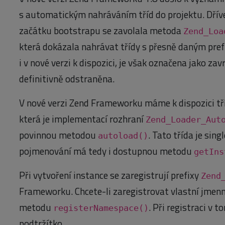
s automatickým nahráváním tříd do projektu. Dříve 
začátku bootstrapu se zavolala metoda
Zend_Loa
která dokázala nahrávat třídy s přesně daným pref
i v nové verzi k dispozici, je však označena jako zav
definitivně odstraněna.
V nové verzi Zend Frameworku máme k dispozici t
která je implementací rozhraní
Zend_Loader_Aut
povinnou metodou
. Tato třída je sin
autoload()
pojmenování má tedy i dostupnou metodu
getIns
Při vytvoření instance se zaregistrují prefixy
Zend
Frameworku. Chcete-li zaregistrovat vlastní jmenn
metodu
. Při registraci v 
registerNamespace()
podtržítko.