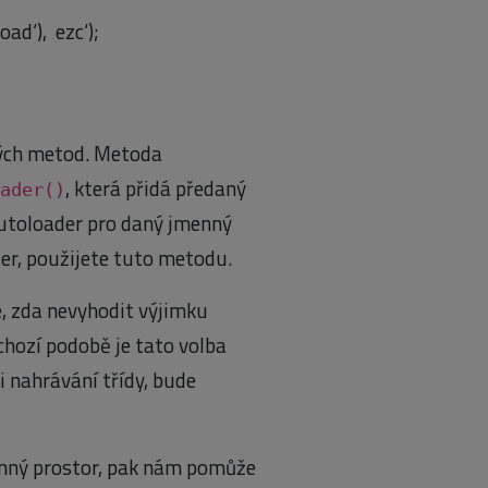
d‘), ‚ezc‘);
vých metod. Metoda
, která přidá předaný
ader()
autoloader pro daný jmenný
der, použijete tuto metodu.
, zda nevyhodit výjimku
chozí podobě je tato volba
i nahrávání třídy, bude
enný prostor, pak nám pomůže