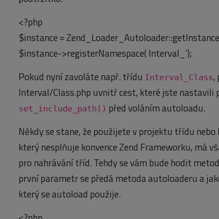
<?php
$instance = Zend_Loader_Autoloader::getInstance(
$instance->registerNamespace(‚Interval_‘);
Pokud nyní zavoláte např. třídu
,
Interval_Class
Interval/Class.php uvnitř cest, které jste nastavili 
před voláním autoloadu.
set_include_path()
Někdy se stane, že použijete v projektu třídu neb
který nesplňuje konvence Zend Frameworku, má vša
pro nahrávání tříd. Tehdy se vám bude hodit meto
první parametr se předá metoda autoloaderu a jak
který se autoload použije.
<?php