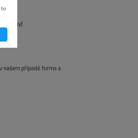
 to
ce(array(
(v našem případě forms a