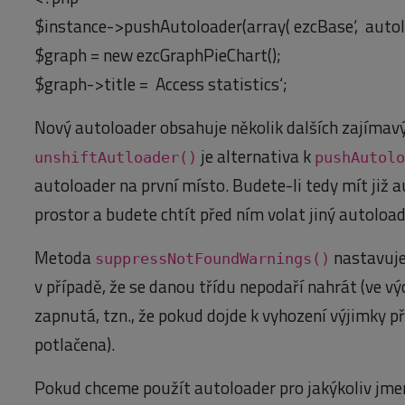
$instance->pushAutoloader(array(‚ezcBase‘, ‚autoloa
$graph = new ezcGraphPieChart();
$graph->title = ‚Access statistics‘;
Nový autoloader obsahuje několik dalších zajíma
je alternativa k
unshiftAutloader()
pushAutolo
autoloader na první místo. Budete-li tedy mít již 
prostor a budete chtít před ním volat jiný autoloa
Metoda
nastavuje
suppressNotFoundWarnings()
v případě, že se danou třídu nepodaří nahrát (ve vý
zapnutá, tzn., že pokud dojde k vyhození výjimky př
potlačena).
Pokud chceme použít autoloader pro jakýkoliv jm