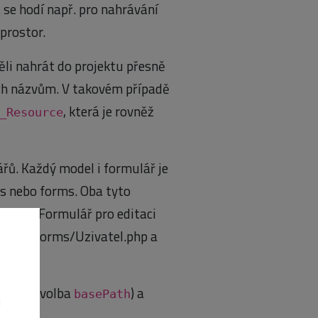
 se hodí např. pro nahrávání
prostor.
ěli nahrát do projektu přesně
ich názvům. V takovém případě
, která je rovněž
_Resource
řů. Každý model i formulář je
s nebo forms. Oba tyto
esari/. Formulář pro editaci
resari/forms/Uzivatel.php a
.
ivatel
 cestu (volba
) a
basePath
i