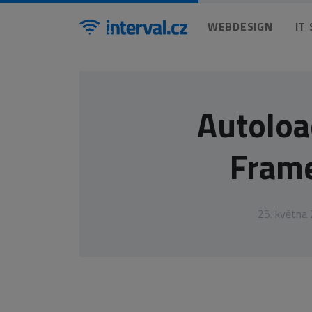
WEBDESIGN
IT
Autoloa
Fram
25. května