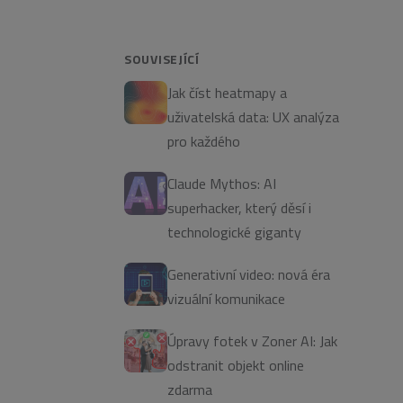
SOUVISEJÍCÍ
Jak číst heatmapy a
uživatelská data: UX analýza
pro každého
Claude Mythos: AI
superhacker, který děsí i
technologické giganty
Generativní video: nová éra
vizuální komunikace
Úpravy fotek v Zoner AI: Jak
odstranit objekt online
zdarma