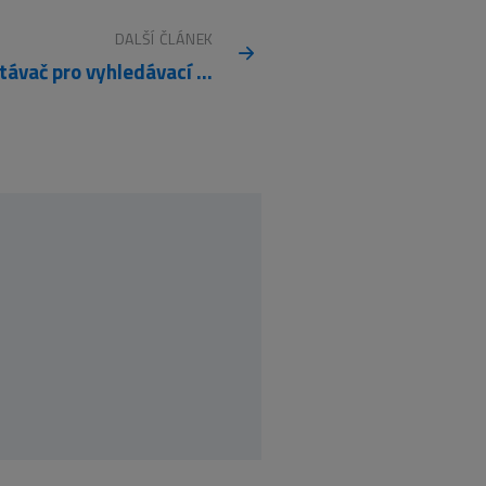
DALŠÍ ČLÁNEK
Našeptávač pro vyhledávací pole v IE8