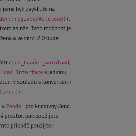
jsme byli zvyklí, že na
,
der::registerAutoload()
ixem za nás. Tato možnost je
ržená a ve verzi 2.0 bude
řídu
,
Zend_Loader_Autoload
s jedinou
oload_Interface
gleton, v souladu s konvencemi
.
tance()
a
pro knihovny Zend
_
ZendX_
ý prostor, pak použijete
tomto případě použijte i