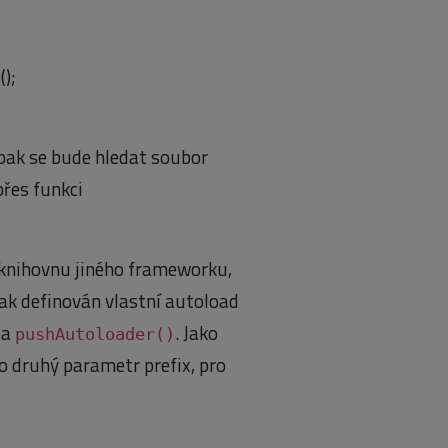
);
 pak se bude hledat soubor
přes funkci
o knihovnu jiného frameworku,
k definován vlastní autoload
da
. Jako
pushAutoloader()
o druhý parametr prefix, pro