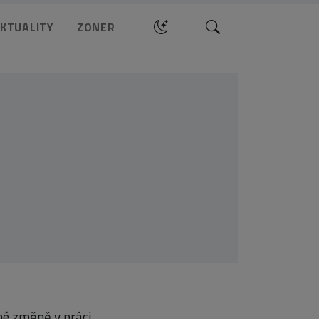
Hledat
KTUALITY
ZONER
né změně v práci