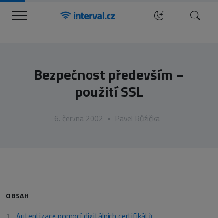
Menu
Hledat
Bezpečnost především –
použití SSL
6. června 2002
•
Pavel Růžička
OBSAH
Autentizace pomocí digitálních certifikátů