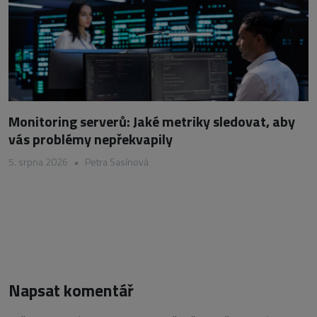
Monitoring serverů: Jaké metriky sledovat, aby
vás problémy nepřekvapily
5. srpna 2026
•
Petra Sasínová
Napsat komentář