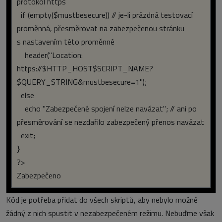
protokol https
if (empty($mustbesecure))
// je-li prázdná testovací
proměnná, přesměrovat na zabezpečenou stránku
s nastavením této proměnné
header("Location:
https://$HTTP_HOST$SCRIPT_NAME?
$QUERY_STRING&mustbesecure=1");
else
echo "Zabezpečené spojení nelze navázat";
// ani po
přesměrování se nezdařilo zabezpečený přenos navázat
exit;
}
?>
Zabezpečeno
Kód je potřeba přidat do všech skriptů, aby nebylo možné
žádný z nich spustit v nezabezpečeném režimu. Nebuďme však