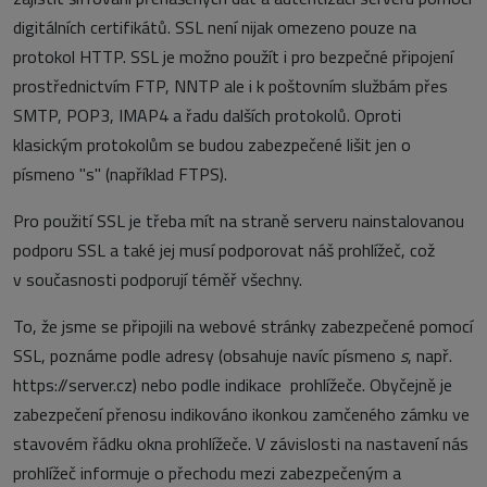
digitálních certifikátů. SSL není nijak omezeno pouze na
protokol HTTP. SSL je možno použít i pro bezpečné připojení
prostřednictvím FTP, NNTP ale i k poštovním službám přes
SMTP, POP3, IMAP4 a řadu dalších protokolů. Oproti
klasickým protokolům se budou zabezpečené lišit jen o
písmeno "s" (například FTPS).
Pro použití SSL je třeba mít na straně serveru nainstalovanou
podporu SSL a také jej musí podporovat náš prohlížeč, což
v současnosti podporují téměř všechny.
To, že jsme se připojili na webové stránky zabezpečené pomocí
SSL, poznáme podle adresy (obsahuje navíc písmeno
s
, např.
https://server.cz) nebo podle indikace prohlížeče. Obyčejně je
zabezpečení přenosu indikováno ikonkou zamčeného zámku ve
stavovém řádku okna prohlížeče. V závislosti na nastavení nás
prohlížeč informuje o přechodu mezi zabezpečeným a