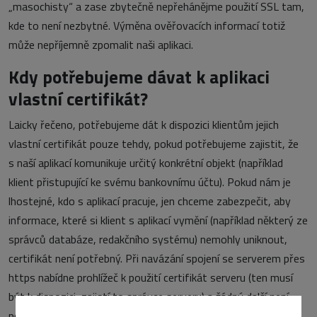
„masochisty“ a zase zbytečně nepřehánějme použití SSL tam,
kde to není nezbytné. Výměna ověřovacích informací totiž
může nepříjemně zpomalit naši aplikaci.
Kdy potřebujeme dávat k aplikaci
vlastní certifikát?
Laicky řečeno, potřebujeme dát k dispozici klientům jejich
vlastní certifikát pouze tehdy, pokud potřebujeme zajistit, že
s naší aplikací komunikuje určitý konkrétní objekt (například
klient přistupující ke svému bankovnímu účtu). Pokud nám je
lhostejné, kdo s aplikací pracuje, jen chceme zabezpečit, aby
informace, které si klient s aplikací vymění (například některý ze
správců databáze, redakčního systému) nemohly uniknout,
certifikát není potřebný. Při navázání spojení se serverem přes
https nabídne prohlížeč k použití certifikát serveru (ten musí
být k dispozici, zajistí to správce serveru) a žádný další není
potřebný.