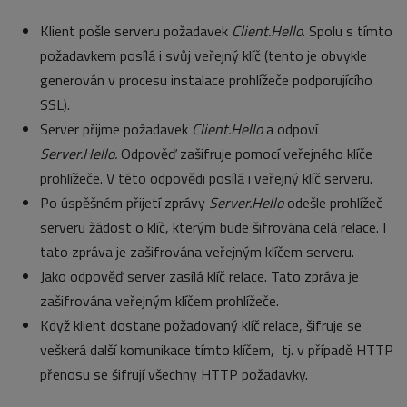
Klient pošle serveru požadavek
Client.Hello
. Spolu s tímto
požadavkem posílá i svůj veřejný klíč (tento je obvykle
generován v procesu instalace prohlížeče podporujícího
SSL).
Server přijme požadavek
Client.Hello
a odpoví
Server.Hello.
Odpověď zašifruje pomocí veřejného klíče
prohlížeče. V této odpovědi posílá i veřejný klíč serveru.
Po úspěšném přijetí zprávy
Server.Hello
odešle prohlížeč
serveru žádost o klíč, kterým bude šifrována celá relace. I
tato zpráva je zašifrována veřejným klíčem serveru.
Jako odpověď server zasílá klíč relace. Tato zpráva je
zašifrována veřejným klíčem prohlížeče.
Když klient dostane požadovaný klíč relace, šifruje se
veškerá další komunikace tímto klíčem, tj. v případě HTTP
přenosu se šifrují všechny HTTP požadavky.