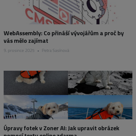
WebAssembly: Co přináší vývojářům a proč by
vás mělo zajímat
9. prosince 2025
•
Petra Sasínová
Úpravy fotek v Zoner AI: Jak upravit obrázek
pomocí textu online zdarma