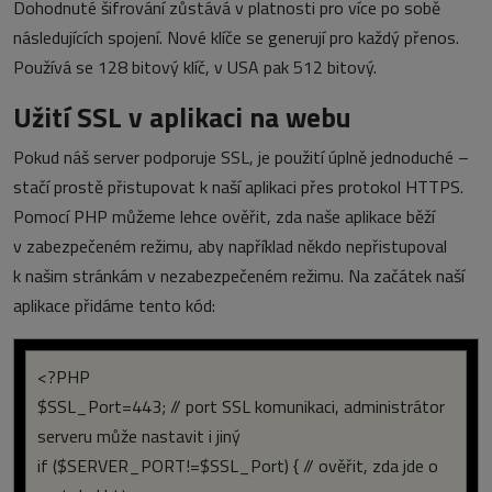
Dohodnuté šifrování zůstává v platnosti pro více po sobě
následujících spojení. Nové klíče se generují pro každý přenos.
Používá se 128 bitový klíč, v USA pak 512 bitový.
Užití SSL v aplikaci na webu
Pokud náš server podporuje SSL, je použití úplně jednoduché –
stačí prostě přistupovat k naší aplikaci přes protokol HTTPS.
Pomocí PHP můžeme lehce ověřit, zda naše aplikace běží
v zabezpečeném režimu, aby například někdo nepřistupoval
k našim stránkám v nezabezpečeném režimu. Na začátek naší
aplikace přidáme tento kód:
<?PHP
$SSL_Port=443;
// port SSL komunikaci, administrátor
serveru může nastavit i jiný
if ($SERVER_PORT!=$SSL_Port) {
// ověřit, zda jde o