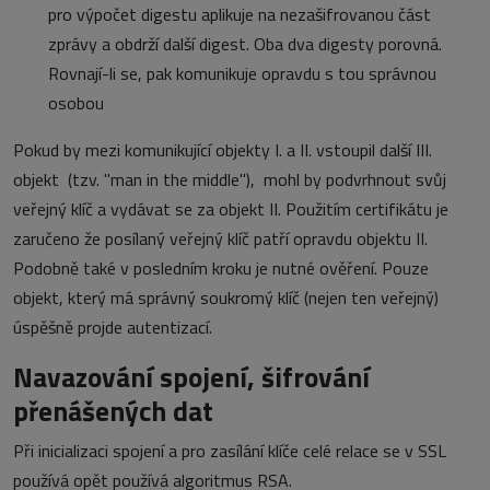
pro výpočet digestu aplikuje na nezašifrovanou část
zprávy a obdrží další digest. Oba dva digesty porovná.
Rovnají-li se, pak komunikuje opravdu s tou správnou
osobou
Pokud by mezi komunikující objekty I. a II. vstoupil další III.
objekt (tzv. "man in the middle"), mohl by podvrhnout svůj
veřejný klíč a vydávat se za objekt II. Použitím certifikátu je
zaručeno že posílaný veřejný klíč patří opravdu objektu II.
Podobně také v posledním kroku je nutné ověření. Pouze
objekt, který má správný soukromý klíč (nejen ten veřejný)
úspěšně projde autentizací.
Navazování spojení, šifrování
přenášených dat
Při inicializaci spojení a pro zasílání klíče celé relace se v SSL
používá opět používá algoritmus RSA.