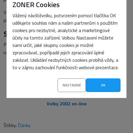
ZONER Cookies
V článku samozřejmě není vše, co se týká SSL, cílem bylo
Vážený návštěvníku, potvrzením pomocí tlačítka OK
přiblížit možnosti a základy použití.
udělujete souhlas nám a našim partnerům s použitím
cookies pro nezbytné, analytické a marketingové
Starší komentáře ke článku
účely na tomto zařízení. Volbou Nastavení můžete
Pokud máte zájem o starší komentáře k tomuto článku,
sami určit, jaké skupiny cookies je možné
naleznete je
zpracovávat, popřípadě jejich zpracování úplně
zde
.
zakázat. Ukládání nezbytných cookies probíhá vždy, a
to v zájmu zachování funkčnosti webové prezentace.
PŘEDCHOZÍ ČLÁNEK
NASTAVENÍ
OK
Jak funguje a co přináší B2B řešení
DALŠÍ ČLÁNEK
Volby 2002 on-line
Štítky:
Články