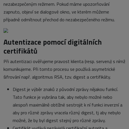
nezabezpečeným režimem. Pokud máme upozorňování
zapnuto, objeví se dialogové okno, ve kterém můžeme
případně odmítnout přechod do nezabezpečeného režimu.
Autentizace pomocí digitálních
certifikátů
Při autentizaci ověřujeme pravost klienta (resp. serveru) s nímž
komunikujeme. Při tomto procesu se používá asymetrické
šifrování např. algoritmus RSA, tzv. digest a certifikáty.
Digest je výběr znaků z původní zprávy nějakou funkcí.
Tato funkce je vybrána tak, aby nebylo možné nebo
alespoň maximálně obtížné sestrojit k ní funkci inverzní a
aby pro různé zprávy vracela různý digest, tj aby nebylo
možné, že by byl digest stejný pro různé zprávy.
Certifikát vydává nezávislá certifikační autorita a