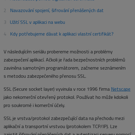
Navazování spojení, šifrování přenášených dat
Užití SSL v aplikaci na webu
Kdy potřebujeme dávat k aplikaci vlastní certifikát?
V následujícím seriálu probereme možnosti a problémy
zabezpečení aplikací. Ačkoli je řada bezpečnostních problémů
zaviněna samotným programátorem, začneme seznámením
s metodou zabezpečeného přenosu SSL.
SSL (Secure socket layer) vyvinula v roce 1996 firma
Netscape
jako nekomerční otevřený protokol. Používat ho může kdokoli
pro soukromé i komerční účely.
SSL je vrstva/protokol zabezpečující data na přechodu mezi
aplikační a transportní vrstvou (protokolem TCP/IP). Lze
zajistit šifrování přenášených dat a autentizaci serveru pomocí