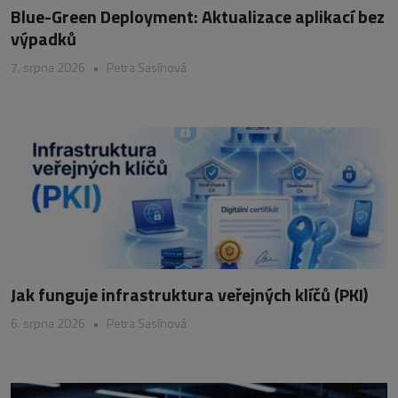
Blue-Green Deployment: Aktualizace aplikací bez
výpadků
7. srpna 2026
•
Petra Sasínová
Jak funguje infrastruktura veřejných klíčů (PKI)
6. srpna 2026
•
Petra Sasínová