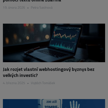
19. února 2026
•
Petra Sasínová
Jak rozjet vlastní webhostingový byznys bez
velkých investic?
4. března 2025
•
Vojtěch Tomášek