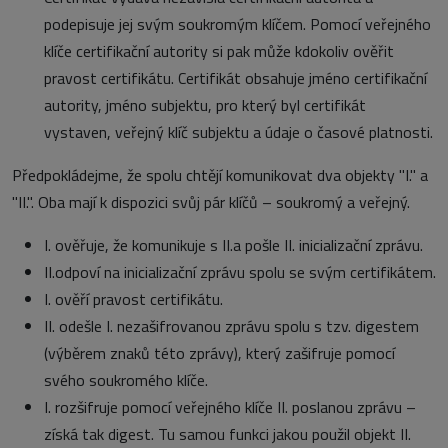
podepisuje jej svým soukromým klíčem. Pomocí veřejného
klíče certifikační autority si pak může kdokoliv ověřit
pravost certifikátu. Certifikát obsahuje jméno certifikační
autority, jméno subjektu, pro který byl certifikát
vystaven, veřejný klíč subjektu a údaje o časové platnosti.
Předpokládejme, že spolu chtějí komunikovat dva objekty "I." a
"II.". Oba mají k dispozici svůj pár klíčů – soukromý a veřejný.
I. ověřuje, že komunikuje s II.a pošle II. inicializační zprávu.
II.odpoví na inicializační zprávu spolu se svým certifikátem.
I. ověří pravost certifikátu.
II. odešle I. nezašifrovanou zprávu spolu s tzv. digestem
(výběrem znaků této zprávy), který zašifruje pomocí
svého soukromého klíče.
I. rozšifruje pomocí veřejného klíče II. poslanou zprávu –
získá tak digest. Tu samou funkci jakou použil objekt II.