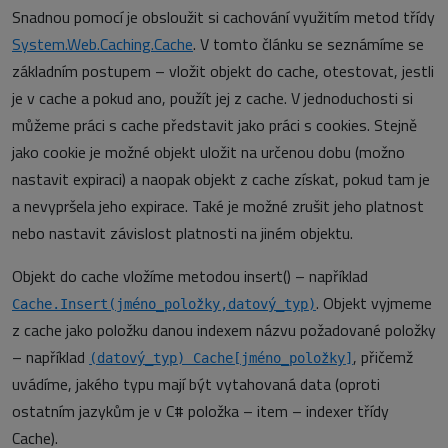
Snadnou pomocí je obsloužit si cachování využitím metod třídy
System.Web.Caching.Cache
. V tomto článku se seznámíme se
základním postupem – vložit objekt do cache, otestovat, jestli
je v cache a pokud ano, použít jej z cache. V jednoduchosti si
můžeme práci s cache představit jako práci s cookies. Stejně
jako cookie je možné objekt uložit na určenou dobu (možno
nastavit expiraci) a naopak objekt z cache získat, pokud tam je
a nevypršela jeho expirace. Také je možné zrušit jeho platnost
nebo nastavit závislost platnosti na jiném objektu.
Objekt do cache vložíme metodou insert() – například
. Objekt vyjmeme
Cache.Insert(jméno_položky,datový_typ)
z cache jako položku danou indexem názvu požadované položky
– například
, přičemž
(datový_typ) Cache[jméno_položky]
uvádíme, jakého typu mají být vytahovaná data (oproti
ostatním jazykům je v C# položka – item – indexer třídy
Cache).