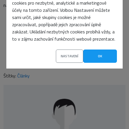
cookies pro nezbytné, analytické a marketingové
naleznete je
zde
.
účely na tomto zařízení. Volbou Nastavení můžete
sami určit, jaké skupiny cookies je možné
zpracovávat, popřípadě jejich zpracování úplně
zakázat. Ukládání nezbytných cookies probíhá vždy, a
PŘEDCHOZÍ ČLÁNEK
to v zájmu zachování funkčnosti webové prezentace.
ckcr.cz
DALŠÍ ČLÁNEK
Strategie přežití webu
NASTAVENÍ
OK
Štítky:
Články