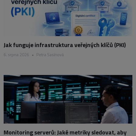
Jak funguje infrastruktura veřejných klíčů (PKI)
6. srpna 2026
•
Petra Sasínová
Monitoring serverů: Jaké metriky sledovat, aby