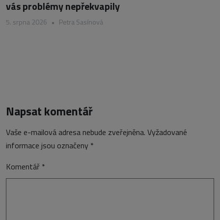
vás problémy nepřekvapily
5. srpna 2026
•
Petra Sasínová
Napsat komentář
Vaše e-mailová adresa nebude zveřejněna.
Vyžadované
informace jsou označeny
*
Komentář
*