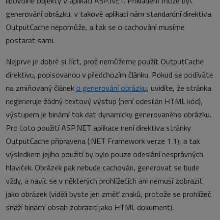
libovolné objekty v aplikaci ASP.NET. Příkladem může být
generování obrázku, v takové aplikaci nám standardní direktiva
OutputCache nepomůže, a tak se o cachování musíme
postarat sami.
Nejprve je dobré si říct, proč nemůžeme použít OutputCache
direktivu, popisovanou v předchozím článku. Pokud se podíváte
na zmiňovaný článek
o generování obrázku
, uvidíte, že stránka
negeneruje žádný textový výstup (není odesílán HTML kód),
výstupem je binární tok dat dynamicky generovaného obrázku.
Pro toto použití ASP.NET aplikace není direktiva stránky
OutputCache připravena (.NET Framework verze 1.1), a tak
výsledkem jejího použití by bylo pouze odeslání nesprávných
hlaviček. Obrázek pak nebude cachován, generovat se bude
vždy, a navíc se v některých prohlížečích ani nemusí zobrazit
jako obrázek (viděli byste jen změť znaků, protože se prohlížeč
snaží binární obsah zobrazit jako HTML dokument).