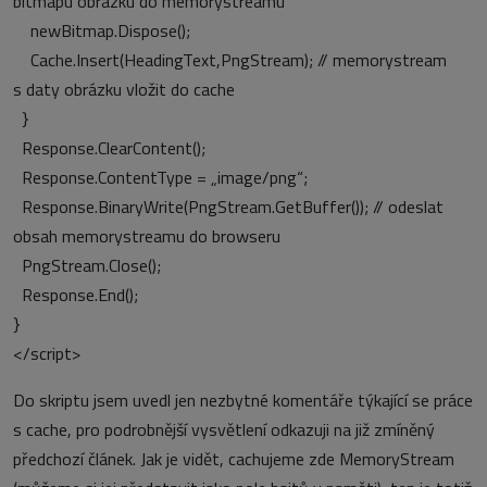
bitmapu obrázku do memorystreamu
newBitmap.Dispose();
Cache.Insert(HeadingText,PngStream);
// memorystream
s daty obrázku vložit do cache
}
Response.ClearContent();
Response.ContentType = „image/png“;
Response.BinaryWrite(PngStream.GetBuffer());
// odeslat
obsah memorystreamu do browseru
PngStream.Close();
Response.End();
}
</script>
Do skriptu jsem uvedl jen nezbytné komentáře týkající se práce
s cache, pro podrobnější vysvětlení odkazuji na již zmíněný
předchozí článek. Jak je vidět, cachujeme zde MemoryStream