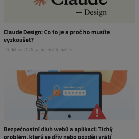
Claude Design: Co to je a proč ho musíte
vyzkoušet?
18. dubna 2026
•
Vojtěch Tomášek
Bezpečnostní dluh webů a aplikací: Tichý
problém, který se dřív nebo později vrátí