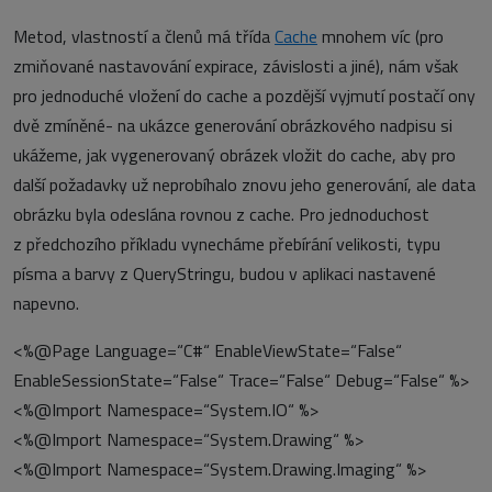
Metod, vlastností a členů má třída
Cache
mnohem víc (pro
zmiňované nastavování expirace, závislosti a jiné), nám však
pro jednoduché vložení do cache a pozdější vyjmutí postačí ony
dvě zmíněné- na ukázce generování obrázkového nadpisu si
ukážeme, jak vygenerovaný obrázek vložit do cache, aby pro
další požadavky už neprobíhalo znovu jeho generování, ale data
obrázku byla odeslána rovnou z cache. Pro jednoduchost
z předchozího příkladu vynecháme přebírání velikosti, typu
písma a barvy z QueryStringu, budou v aplikaci nastavené
napevno.
<%@Page Language=“C#“ EnableViewState=“False“
EnableSessionState=“False“ Trace=“False“ Debug=“False“ %>
<%@Import Namespace=“System.IO“ %>
<%@Import Namespace=“System.Drawing“ %>
<%@Import Namespace=“System.Drawing.Imaging“ %>