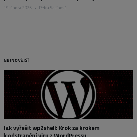
19. února 2026
•
Petra Sasínová
NEJNOVĚJŠÍ
Jak vyřešit wp2shell: Krok za krokem
k odstranění viru z WordPressu