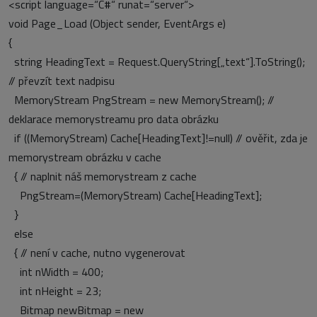
<script language=“C#“ runat=“server“>
void Page_Load (Object sender, EventArgs e)
{
string HeadingText = Request.QueryString[„text“].ToString();
// převzít text nadpisu
MemoryStream PngStream = new MemoryStream();
//
deklarace memorystreamu pro data obrázku
if ((MemoryStream) Cache[HeadingText]!=null)
// ověřit, zda je
memorystream obrázku v cache
{ // naplnit náš memorystream z cache
PngStream=(MemoryStream) Cache[HeadingText];
}
else
{ // není v cache, nutno vygenerovat
int nWidth = 400;
int nHeight = 23;
Bitmap newBitmap = new