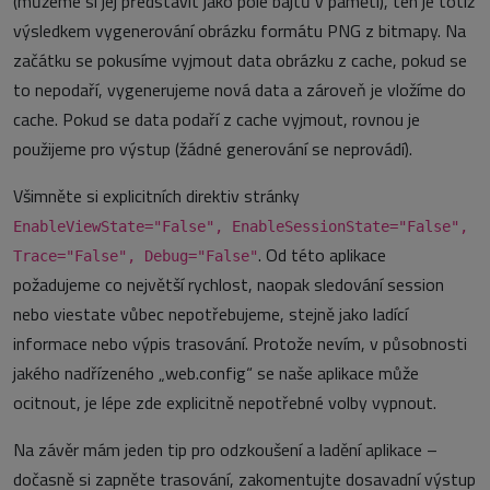
(můžeme si jej představit jako pole bajtů v paměti), ten je totiž
výsledkem vygenerování obrázku formátu PNG z bitmapy. Na
začátku se pokusíme vyjmout data obrázku z cache, pokud se
to nepodaří, vygenerujeme nová data a zároveň je vložíme do
cache. Pokud se data podaří z cache vyjmout, rovnou je
použijeme pro výstup (žádné generování se neprovádí).
Všimněte si explicitních direktiv stránky
EnableViewState="False", EnableSessionState="False",
. Od této aplikace
Trace="False", Debug="False"
požadujeme co největší rychlost, naopak sledování session
nebo viestate vůbec nepotřebujeme, stejně jako ladící
informace nebo výpis trasování. Protože nevím, v působnosti
jakého nadřízeného „web.config“ se naše aplikace může
ocitnout, je lépe zde explicitně nepotřebné volby vypnout.
Na závěr mám jeden tip pro odzkoušení a ladění aplikace –
dočasně si zapněte trasování, zakomentujte dosavadní výstup