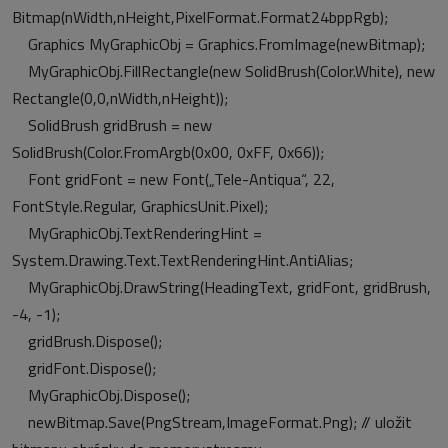
Bitmap(nWidth,nHeight,PixelFormat.Format24bppRgb);
Graphics MyGraphicObj = Graphics.FromImage(newBitmap);
MyGraphicObj.FillRectangle(new SolidBrush(Color.White), new
Rectangle(0,0,nWidth,nHeight));
SolidBrush gridBrush = new
SolidBrush(Color.FromArgb(0x00, 0xFF, 0x66));
Font gridFont = new Font(„Tele-Antiqua“, 22,
FontStyle.Regular, GraphicsUnit.Pixel);
MyGraphicObj.TextRenderingHint =
System.Drawing.Text.TextRenderingHint.AntiAlias;
MyGraphicObj.DrawString(HeadingText, gridFont, gridBrush,
-4, -1);
gridBrush.Dispose();
gridFont.Dispose();
MyGraphicObj.Dispose();
newBitmap.Save(PngStream,ImageFormat.Png);
// uložit