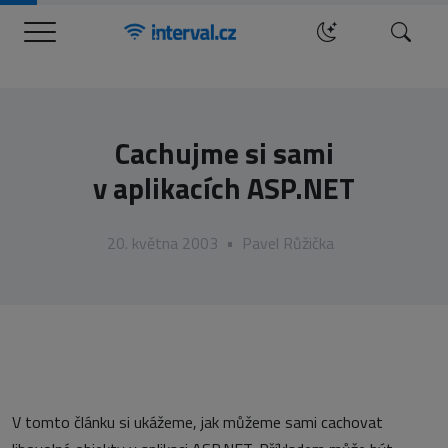
Menu
Hledat
Cachujme si sami
v aplikacích ASP.NET
20. května 2003
•
Pavel Růžička
V tomto článku si ukážeme, jak můžeme sami cachovat