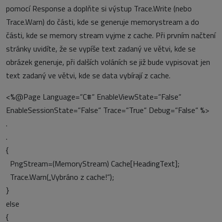
pomocí Response a doplňte si výstup Trace.Write (nebo
Trace.Warn) do části, kde se generuje memorystream a do
části, kde se memory stream vyjme z cache. Při prvním načtení
stránky uvidíte, že se vypíše text zadaný ve větvi, kde se
obrázek generuje, při dalších voláních se již bude vypisovat jen
text zadaný ve větvi, kde se data vybírají z cache.
<%@Page Language=“C#“ EnableViewState=“False“
EnableSessionState=“False“ Trace=“True“ Debug=“False“ %>
.
.
{
PngStream=(MemoryStream) Cache[HeadingText];
Trace.Warn(„Vybráno z cache!“);
}
else
{