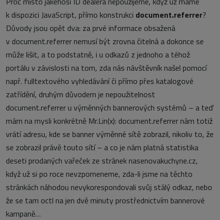
Proč místo jakéhosi ID dealera nepoužijeme, když už máme
k dispozici JavaScript, přímo konstrukci
document.referrer
?
Důvody jsou opět dva: za prvé informace obsažená
v document.referrer nemusí být zrovna čitelná a dokonce se
může lišit, a to podstatně, i u odkazů z jednoho a téhož
portálu v závislosti na tom, zda nás návštěvník našel pomocí
např. fulltextového vyhledávání či přímo přes katalogové
zatřídění, druhým důvodem je nepoužitelnost
document.referrer u výměnných bannerových systémů – a teď
mám na mysli konkrétně Mr.Lin(x): document.referrer nám totiž
vrátí adresu, kde se banner výměnné sítě zobrazil, nikoliv to, že
se zobrazil právě touto sítí – a co je nám platná statistika
deseti prodaných vařeček ze stránek nasenovakuchyne.cz,
když už si po roce nevzpomeneme, zda-li jsme na těchto
stránkách náhodou nevykorespondovali svůj stálý odkaz, nebo
že se tam octl na jen dvě minuty prostřednictvím bannerové
kampaně…