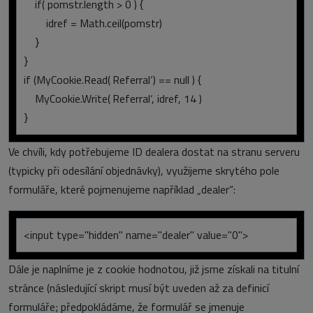
if( pomstr.length > 0 ) {
idref = Math.ceil(pomstr)
}
}
if (MyCookie.Read(‚Referral‘) == null ) {
MyCookie.Write(‚Referral‘, idref, 14 )
}
Ve chvíli, kdy potřebujeme ID dealera dostat na stranu serveru
(typicky při odesílání objednávky), využijeme skrytého pole
formuláře, které pojmenujeme například „dealer“:
<input type="hidden" name="dealer" value="0">
Dále je naplníme je z cookie hodnotou, již jsme získali na titulní
stránce (následující skript musí být uveden až za definicí
formuláře; předpokládáme, že formulář se jmenuje