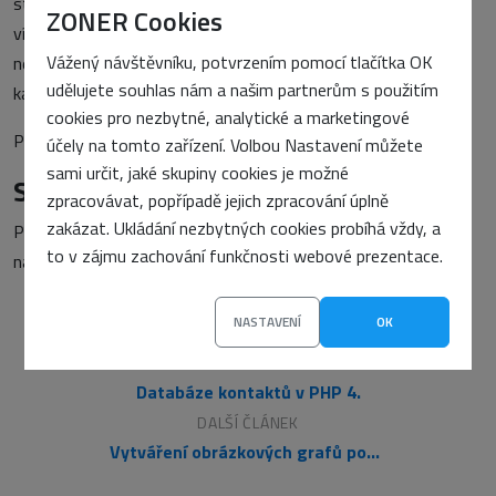
statistiku než složitější provizní systémy. Druhá nevýhoda je
ZONER Cookies
víceméně puristická: používání záložky, která nikam nevede,
Vážený návštěvníku, potvrzením pomocí tlačítka OK
není programátorsky čisté řešení a jako takové se nemusí
udělujete souhlas nám a našim partnerům s použitím
každému zamlouvat.
cookies pro nezbytné, analytické a marketingové
Přeji vám příjemný den.
účely na tomto zařízení. Volbou Nastavení můžete
sami určit, jaké skupiny cookies je možné
Starší komentáře ke článku
zpracovávat, popřípadě jejich zpracování úplně
zakázat. Ukládání nezbytných cookies probíhá vždy, a
Pokud máte zájem o starší komentáře k tomuto článku,
to v zájmu zachování funkčnosti webové prezentace.
naleznete je
zde
.
NASTAVENÍ
OK
PŘEDCHOZÍ ČLÁNEK
Databáze kontaktů v PHP 4.
DALŠÍ ČLÁNEK
Vytváření obrázkových grafů pomocí PHP 2.