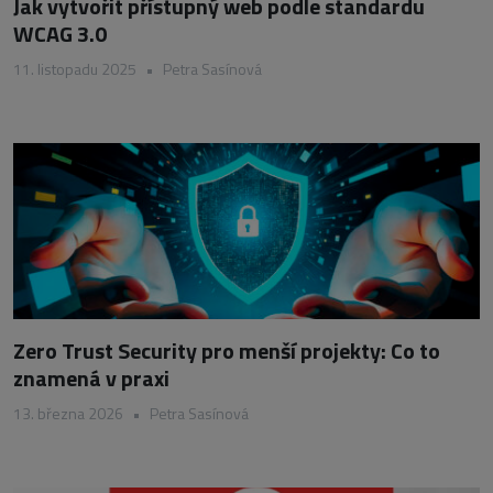
Jak vytvořit přístupný web podle standardu
WCAG 3.0
11. listopadu 2025
•
Petra Sasínová
Zero Trust Security pro menší projekty: Co to
znamená v praxi
13. března 2026
•
Petra Sasínová