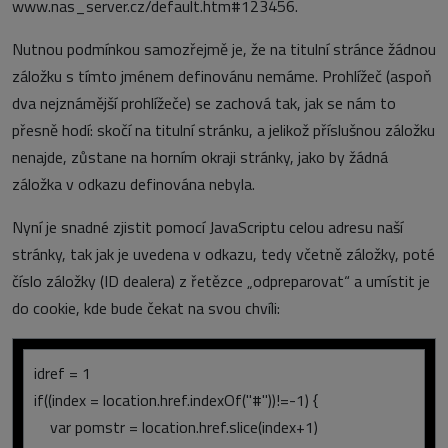
www.nas_server.cz/default.htm#123456.
Nutnou podmínkou samozřejmě je, že na titulní stránce žádnou
záložku s tímto jménem definovánu nemáme. Prohlížeč (aspoň
dva nejznámější prohlížeče) se zachová tak, jak se nám to
přesně hodí: skočí na titulní stránku, a jelikož příslušnou záložku
nenajde, zůstane na horním okraji stránky, jako by žádná
záložka v odkazu definována nebyla.
Nyní je snadné zjistit pomocí JavaScriptu celou adresu naší
stránky, tak jak je uvedena v odkazu, tedy včetně záložky, poté
číslo záložky (ID dealera) z řetězce „odpreparovat“ a umístit je
do cookie, kde bude čekat na svou chvíli:
idref = 1
if((index = location.href.indexOf("#"))!=-1) {
var pomstr = location.href.slice(index+1)