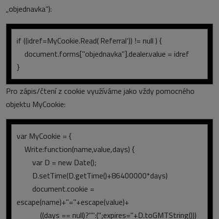
„objednavka“):
if ((idref=MyCookie.Read(‚Referral‘)) != null ) {
document.forms["objednavka"].dealer.value = idref
}
Pro zápis/čtení z cookie využíváme jako vždy pomocného
objektu MyCookie:
var MyCookie = {
Write:function(name,value,days) {
var D = new Date();
D.setTime(D.getTime()+86400000*days)
document.cookie =
escape(name)+"="+escape(value)+
((days == null)?"":(";expires="+D.toGMTString()))