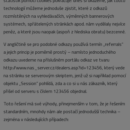
statistik pomocí cookies pokračuje: dnes si ukážeme, jak touto
technologií můžeme jednoduše zjistit, které z odkazů
rozmístěných na vyhledávačích, výměnných bannerových
systémech, spřátelených stránkách apod. nám vydělaly nejvíce
peněz, a které jsou naopak (aspoň z hlediska obratu) bezcenné.
V angličtině se pro podobné odkazy používá termín „referrals“
a jejich princip je poměrně prostý – namísto jednoduchého
odkazu uvedeme na příslušném portálu odkaz ve tvaru
http://www.nas_server.cz/dealers.asp?id=123456, který vede
na stránku se serverovým skriptem, jenž už si například pomocí
objektu „Session“ pohlídá, zda a co si u nás zákazník, který
přišel od serveru s číslem 123456 objednal.
Toto řešení má své výhody, přinejmenším v tom, že je řešením
standardním, mnohdy nám ale postačí jednodušší technika –
zejména v následujících případech: