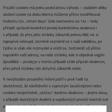
Použití cookies má jednu podstatnou výhodu – zadáním délky
uložení cookie na disku klienta můžeme přímo modifikovat
hodnotu tzv „return days“ (zde nastaveno na 14) – tedy
přiřadit správně konkrétní prodej konkrétnímu dealerovi i
v případě, že přes jeho stránky zákazník jednou klikl, nic si
napoprvé nekoupil, nicméně seznámil se s naší nabídkou, po
týdnu si však vše rozmyslel a vrátil se, tentokrát už přímo
napsáním naší adresy, na naše stránky, kde si objednal vagón
šprudláků – prodej je v tomto případě stále připsán dealerovi,
přes jehož stránky nás dotyčný zákazník našel.
K nevýhodám posaného řešení patří v prvé řadě ta
skutečnost, že návštěvníci s vypnutým JavaScriptem nebo
cookies nezjistitelně „utečou“ danému dealerovi – jinými slovy,
v případě skutečných dealerů a vyplácených provizí vlastně své
prodejce trochu šidíme: technika je tedy vhodná spíše pro naši