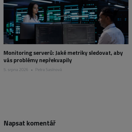
Monitoring serverů: Jaké metriky sledovat, aby
vás problémy nepřekvapily
5. srpna 2026
•
Petra Sasínová
Napsat komentář