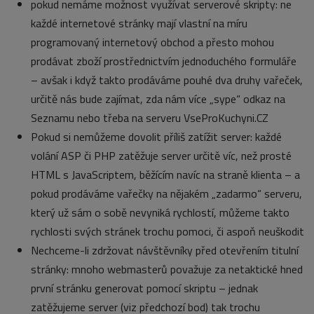
pokud nemáme možnost využívat serverové skripty: ne
každé internetové stránky mají vlastní na míru
programovaný internetový obchod a přesto mohou
prodávat zboží prostřednictvím jednoduchého formuláře
– avšak i když takto prodáváme pouhé dva druhy vařeček,
určitě nás bude zajímat, zda nám více „sype“ odkaz na
Seznamu nebo třeba na serveru VseProKuchyni.CZ
Pokud si nemůžeme dovolit příliš zatížit server: každé
volání ASP či PHP zatěžuje server určitě víc, než prosté
HTML s JavaScriptem, běžícím navíc na straně klienta – a
pokud prodáváme vařečky na nějakém „zadarmo“ serveru,
který už sám o sobě nevyniká rychlostí, můžeme takto
rychlosti svých stránek trochu pomoci, či aspoň neuškodit
Nechceme-li zdržovat návštěvníky před otevřením titulní
stránky: mnoho webmasterů považuje za netaktické hned
první stránku generovat pomocí skriptu – jednak
zatěžujeme server (viz předchozí bod) tak trochu