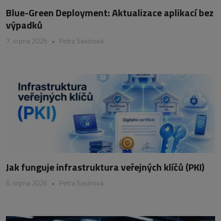
Blue-Green Deployment: Aktualizace aplikací bez
výpadků
7. srpna 2026
•
Petra Sasínová
Jak funguje infrastruktura veřejných klíčů (PKI)
6. srpna 2026
•
Petra Sasínová