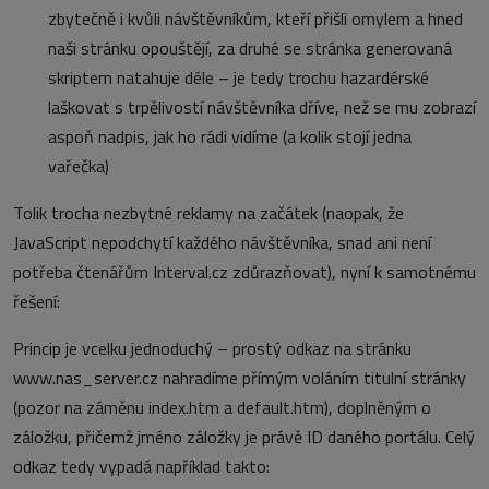
zbytečně i kvůli návštěvníkům, kteří přišli omylem a hned
naši stránku opouštějí, za druhé se stránka generovaná
skriptem natahuje déle – je tedy trochu hazardérské
laškovat s trpělivostí návštěvníka dříve, než se mu zobrazí
aspoň nadpis, jak ho rádi vidíme (a kolik stojí jedna
vařečka)
Tolik trocha nezbytné reklamy na začátek (naopak, že
JavaScript nepodchytí každého návštěvníka, snad ani není
potřeba čtenářům Interval.cz zdůrazňovat), nyní k samotnému
řešení:
Princip je vcelku jednoduchý – prostý odkaz na stránku
www.nas_server.cz nahradíme přímým voláním titulní stránky
(pozor na záměnu index.htm a default.htm), doplněným o
záložku, přičemž jméno záložky je právě ID daného portálu. Celý
odkaz tedy vypadá například takto: