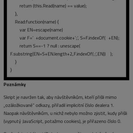
return (this.Read(name) == value);
},
Read:function(name) {
var EN=escape(name)
var F=‘ ‚+document.cookie+‘;‘, S=F.indexOf(‚ ‚+EN);
return S==-1 ? null : unescape(
F.substring(EN=S+EN.length+2,F.indexOf(‚;‘,EN)) );
}
}
Poznámky
Skript je navržen tak, aby návštěvníkům, kteří přišli mimo
„ozáložkované“ odkazy, přiřadil implicitní číslo dealera 1.
Naopak návštěvníkům, u nichž nebylo možno zjistit, kudy přišli
(vypnutý JavaScript, potažmo cookies), je přiřazeno číslo 0.