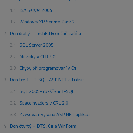
ISA Server 2004
Windows XP Service Pack 2
Den druhý – TechEd konečně začíná
SQL Server 2005
Novinky v CLR 2.0
Chyby při programovaní v C#
Den třetí – T-SQL, ASP.NET a ti druzí
SQL 2005- rozšíření T-SQL
SpaceInvaders v CRL 2.0
Zvyšování výkonu ASP.NET aplikací
Den čtvrtý – DTS, C# a WinForm