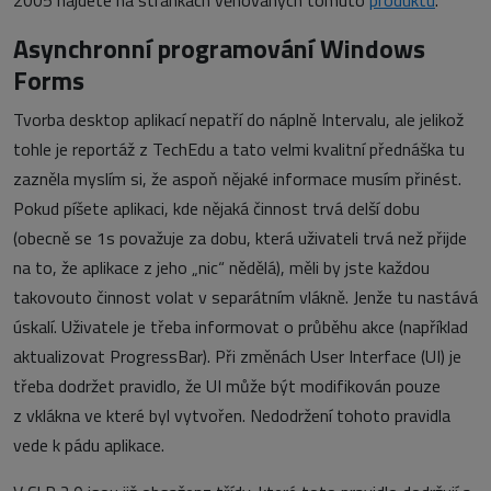
2005 najdete na stránkách věnovaných tomuto
produktu
.
Asynchronní programování Windows
Forms
Tvorba desktop aplikací nepatří do náplně Intervalu, ale jelikož
tohle je reportáž z TechEdu a tato velmi kvalitní přednáška tu
zazněla myslím si, že aspoň nějaké informace musím přinést.
Pokud píšete aplikaci, kde nějaká činnost trvá delší dobu
(obecně se 1s považuje za dobu, která uživateli trvá než přijde
na to, že aplikace z jeho „nic“ nědělá), měli by jste každou
takovouto činnost volat v separátním vlákně. Jenže tu nastává
úskalí. Uživatele je třeba informovat o průběhu akce (například
aktualizovat ProgressBar). Při změnách User Interface (UI) je
třeba dodržet pravidlo, že UI může být modifikován pouze
z vklákna ve které byl vytvořen. Nedodržení tohoto pravidla
vede k pádu aplikace.