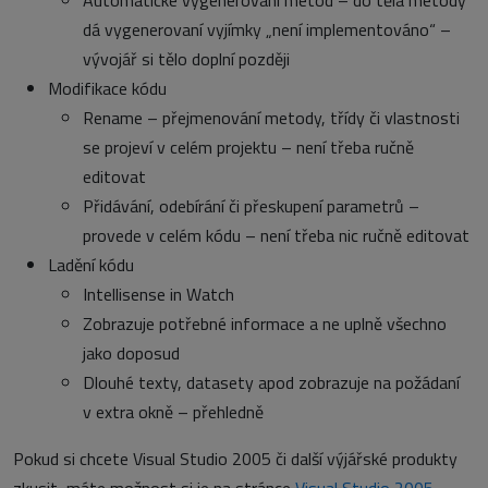
Automatické vygenerovaní metod – do těla metody
dá vygenerovaní vyjímky „není implementováno“ –
vývojář si tělo doplní později
Modifikace kódu
Rename – přejmenování metody, třídy či vlastnosti
se projeví v celém projektu – není třeba ručně
editovat
Přidávání, odebírání či přeskupení parametrů –
provede v celém kódu – není třeba nic ručně editovat
Ladění kódu
Intellisense in Watch
Zobrazuje potřebné informace a ne uplně všechno
jako doposud
Dlouhé texty, datasety apod zobrazuje na požádaní
v extra okně – přehledně
Pokud si chcete Visual Studio 2005 či další výjářské produkty