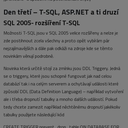
Den třetí – T-SQL, ASP.NET a ti druzí
SQL 2005- rozšíření T-SQL
Možnosti T-SQL jsou v SQL 2005 velice rozšířeny a nelze je
zde postihnout zcela všechny a proto opět vybírám pár
nejzajímavějších a dále pak odkáži na zdroje kde se těmto
novinkám věnují podrobně.
Novinka která určitě stojí za zmínku jsou DDL Triggery. Jedná
se o triggery, které jsou schopné fungovat jak nad celou
databází tak i na celým serverem a ochytávají události které
způsobí DDL (Data Definition Language) – například vytvoření
ale i třeba dropnutí tabulky a mnoho dalších událostí. Pokud
tedy chcete zamezit například něchtěnému dropnutí jakékoliv
tabulky použijete následující kód
CREATE TRIGGER prevent_drop_table ON DATABASE FOR