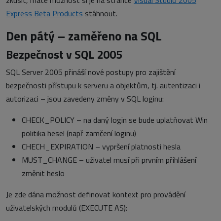
zkusit, máte možnost si je na stránce
Visual Studio 2005
Express Beta Products
stáhnout.
Den pátý – zaměřeno na SQL
Bezpečnost v SQL 2005
SQL Server 2005 přináší nové postupy pro zajištění
bezpečnosti přístupu k serveru a objektům, tj. autentizaci i
autorizaci – jsou zavedeny změny v SQL loginu:
CHECK_POLICY – na daný login se bude uplatňovat Win
politika hesel (např zamčení loginu)
CHECH_EXPIRATION – vypršení platnosti hesla
MUST_CHANGE – uživatel musí při prvním přihlášení
změnit heslo
Je zde dána možnost definovat kontext pro provádění
uživatelských modulů (EXECUTE AS):