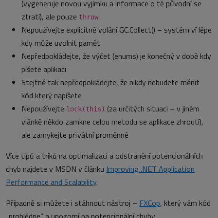
(vygeneruje novou vyjímku a informace o té původní se
ztratí), ale pouze
throw
Nepoužívejte explicitně volání GC.Collect() – systém ví lépe
kdy může uvolnit pamět
Nepředpokládejte, že výčet (enums) je konečný v době kdy
píšete aplikaci
Stejtně tak nepředpokládejte, že nikdy nebudete měnit
kód který napíšete
Nepoužívejte
(za určitých situaci – v jiném
lock(this)
vlánkě někdo zamkne celou metodu se aplikace zhroutí),
ale zamykejte prïvátní proměnné
Více tipů a triků na optimalizaci a odstranění potencionálních
chyb najdete v MSDN v článku
Improving .NET Application
Performance and Scalability
.
Případně si můžete i stáhnout nástroj –
FXCop
, který vám kód
„prohlédne“ a upozorní na potencionální chyby