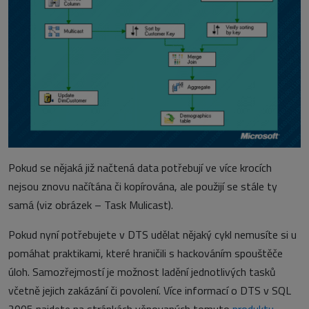
Pokud se nějaká již načtená data potřebují ve více krocích
nejsou znovu načítána či kopírována, ale použijí se stále ty
samá (viz obrázek – Task Mulicast).
Pokud nyní potřebujete v DTS udělat nějaký cykl nemusíte si u
pomáhat praktikami, které hraničili s hackováním spouštěče
úloh. Samozřejmostí je možnost ladění jednotlivých tasků
včetně jejich zakázání či povolení. Více informací o DTS v SQL