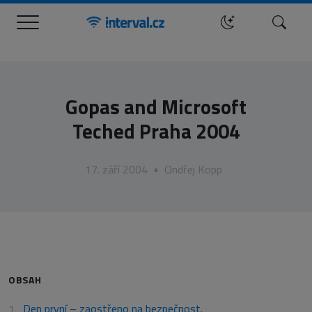
Menu
Hledat
Gopas and Microsoft
Teched Praha 2004
17. září 2004
•
Ondřej Kopp
OBSAH
Den první – zaostřeno na bezpečnost.