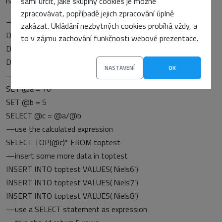
napsat něco takovéhleho:
sami určit, jaké skupiny cookies je možné
zpracovávat, popřípadě jejich zpracování úplně
—declare 3 variables
zakázat. Ukládání nezbytných cookies probíhá vždy, a
DECLARE @a INT
to v zájmu zachování funkčnosti webové prezentace.
DECLARE @b INT
DECLARE @c INT
NASTAVENÍ
OK
—set values
SET @a = 10
SET @b = 5
SELECT @c = @a/@b
—use the calculated expression
SELECT TOP(@c)* FROM toptest
—insert some more data in toptest
INSERT INTO toptest VALUES(‚Niels6‘)
INSERT INTO toptest VALUES(‚Niels7‘)
INSERT INTO toptest VALUES(‚Niels8‘)
—use a SELECT statement as expression