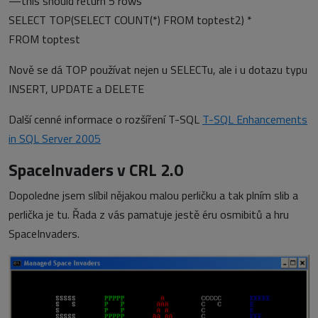
—this should return 5 rows
SELECT TOP(SELECT COUNT(*) FROM toptest2) *
FROM toptest
Nově se dá TOP používat nejen u SELECTu, ale i u dotazu typu
INSERT, UPDATE a DELETE
Další cenné informace o rozšíření T-SQL
T-SQL Enhancements
in SQL Server 2005
SpaceInvaders v CRL 2.0
Dopoledne jsem slíbil nějakou malou perličku a tak plním slib a
perlička je tu. Řada z vás pamatuje jestě éru osmibitů a hru
SpaceInvaders.