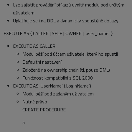
Lze zajistit provádění příkazů uvnitř modulu pod určitým
uživatelem
Uplatňuje se i na DDL a dynamicky spouštěné dotazy
EXECUTE AS { CALLER | SELF | OWNER | ‚user_name‘ }
EXECUTE AS CALLER
Modul běží pod účtem uživatele, který ho spustil
Defaultní nastavení
Založené na ownership chain (tj. pouze DML)
Funkčnost kompatibilní s SQL 2000
EXECUTE AS ‚UserName‘ (‚LoginName‘)
Modul běží pod zadaným uživatelem
Nutné právo
CREATE PROCEDURE
a