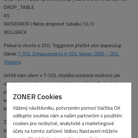
DROP_TABLE
AS
RAISERROR (‚Nelze dropnout tabulku‘,10,1)
ROLLBACK
Pokud si chcete o DDL Triggerech přečíst více doporučuji
článek
T-SQL Enhancements in SQL Server 2005 – DDL
Triggers
.
Určitě nám všem v T-SQL chyběla rozumná možnost jak
ošetřit chybové stavy a zachytávat vyjímky. Proto byla
přidána možnost používat blok
. Pomocí této
TRY/CATCH
ZONER Cookies
kostrukce lze ošetřit teméř všechy chybové stavy ovšem
Vážený návštěvníku, potvrzením pomocí tlačítka OK
kromě těch fatálních (severity > 20)
udělujete souhlas nám a našim partnerům s použitím
Zásadní způsobem byla rozšířena funkce TOP, která má nyní
cookies pro nezbytné, analytické a marketingové
parametr, který již nemusí být konstanta a tak lze klidně
účely na tomto zařízení. Volbou Nastavení můžete