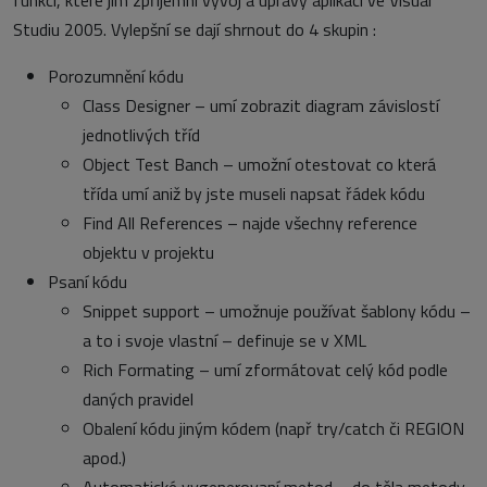
funkcí, které jim zpříjemní vývoj a úpravy aplikací ve Visual
Studiu 2005. Vylepšní se dají shrnout do 4 skupin :
Porozumnění kódu
Class Designer – umí zobrazit diagram závislostí
jednotlivých tříd
Object Test Banch – umožní otestovat co která
třída umí aniž by jste museli napsat řádek kódu
Find All References – najde všechny reference
objektu v projektu
Psaní kódu
Snippet support – umožnuje používat šablony kódu –
a to i svoje vlastní – definuje se v XML
Rich Formating – umí zformátovat celý kód podle
daných pravidel
Obalení kódu jiným kódem (např try/catch či REGION
apod.)