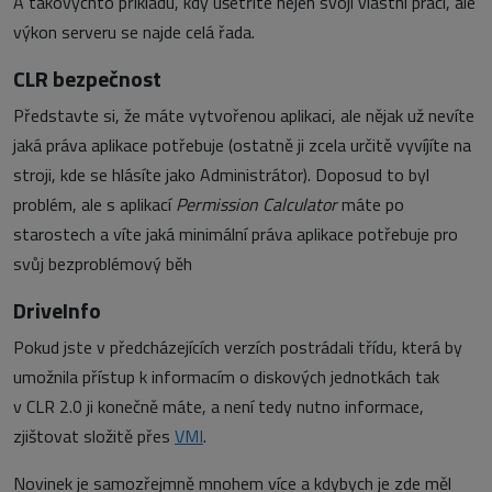
A takovýchto příkladu, kdy ušetříte nejen svojí vlastní práci, ale
výkon serveru se najde celá řada.
CLR bezpečnost
Představte si, že máte vytvořenou aplikaci, ale nějak už nevíte
jaká práva aplikace potřebuje (ostatně ji zcela určitě vyvíjíte na
stroji, kde se hlásíte jako Administrátor). Doposud to byl
problém, ale s aplikací
Permission Calculator
máte po
starostech a víte jaká minimální práva aplikace potřebuje pro
svůj bezproblémový běh
DriveInfo
Pokud jste v předcházejících verzích postrádali třídu, která by
umožnila přístup k informacím o diskových jednotkách tak
v CLR 2.0 ji konečně máte, a není tedy nutno informace,
zjištovat složitě přes
VMI
.
Novinek je samozřejmně mnohem více a kdybych je zde měl