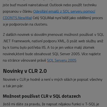
jste buď museli nainstalovat Outlook nebo použít techniku
popsanou v článku
Odesílání emailů z SQL serveru pomocí
CDONTS.NewMail
Celý SQLiMail nyní běží jako oddělený proces
a je podporován na clusteru.
Z dalších novinek si dovolím jmenovat možnost používat v SQL
.NET Framework, nativní podporu XML, či psát web služby aniž
by k tomu bylo potřeba IIS. A to je jen velice malý zlomek
novinek,které bude obsahovat SQL Server 2005. Více najdete
na stránce věnované právě
SQL Serveru 2005
Novinky v CLR 2.0
Novinek v CLR je hodně a není v mých silách je popsat všechny
a tak jen pár:
Možnost používat CLR v SQL dotazech
Jistě mi dáte za pravdu, že napsat nějakou funkci v T-SQL je