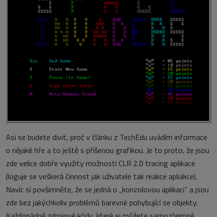
Asi se budete divit, proč v článku z TechEdu uvádím informace
o nějaké hře a to ještě s příšenou grafikou. Je to proto, že jsou
zde velice dobře využity možnosti CLR 2.0 tracing aplikace
(loguje se veškerá činnost jak uživatele tak reakce apliakce).
Navíc si povšimněte, že se jedná o „konzolovou aplikaci“ a jsou
zde bez jakýchkoliv problémů barevné pohybující se objekty.
Každopádně zdrojové kódy, které si můžete samozřejmně