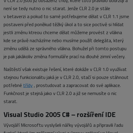
V CLR 2.0 jsou již obsaženz třídy, které toto pravidlo dodržují a
není se tedy nutno o nic starat. Jenže CLR 2.0 je stále
v betaverzi a pokud to samé potřebujeme dělat v CLR 1.1 jsme
postaveni před poněkud těžký úkol a to sice poctivě si hlídat
jestli změnu ktreou chceme dělat můžeme provést z vlákna
kde se právě nacházíme nebo musíme použít delegáta, který
změnu udělá ze správného vlákna. Bohužel při tomto postupu
je pak jakákoliv změna formuláře prací na dlouhé zimní večery.
Naštěstí však existuje řešení, které dokáže v CLR 1.0 využívat
stejnou funkcionalitu jaká je v CLR 2.0, stačí si pouze stáhnout
potřebné
třídy
, prostudovat a zapracovat do své aplikace.
Funkčnost je stejná jako v CLR 2.0 a již se nemusíte o nic
starat.
Visual Studio 2005 C# – rozšíření IDE
Vývojáří Microsoftu vyslyšeli nářky vývojářů a připravili řadu