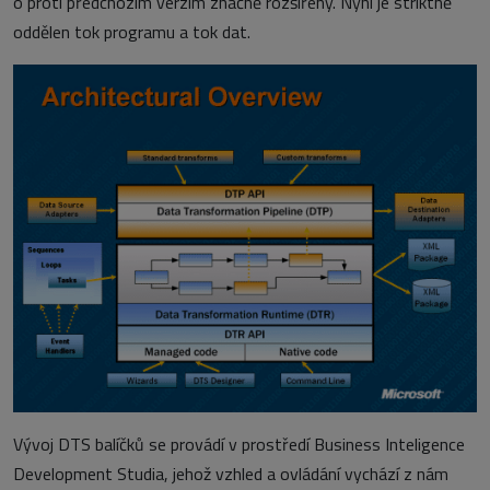
o proti předchozím verzím značně rozšířeny. Nyní je striktně
oddělen tok programu a tok dat.
Vývoj DTS balíčků se provádí v prostředí Business Inteligence
Development Studia, jehož vzhled a ovládání vychází z nám