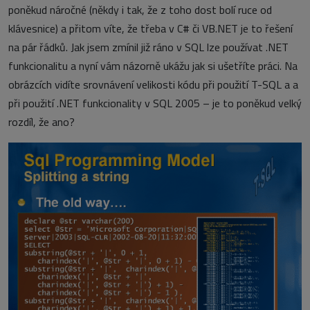
poněkud náročné (někdy i tak, že z toho dost bolí ruce od
klávesnice) a přitom víte, že třeba v C# či VB.NET je to řešení
na pár řádků. Jak jsem zmínil již ráno v SQL lze používat .NET
funkcionalitu a nyní vám názorně ukážu jak si ušetříte práci. Na
obrázcích vidíte srovnávení velikosti kódu při použití T-SQL a a
při použití .NET funkcionality v SQL 2005 – je to poněkud velký
rozdíl, že ano?