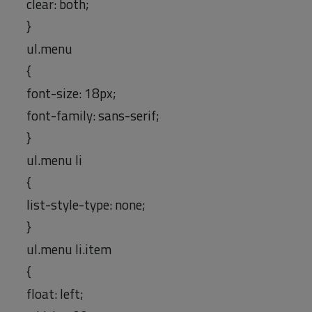
clear: both;
}
ul.menu
{
font-size: 18px;
font-family: sans-serif;
}
ul.menu li
{
list-style-type: none;
}
ul.menu li.item
{
float: left;