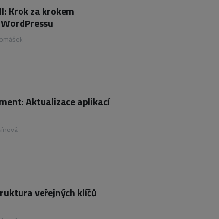
ll: Krok za krokem
 z WordPressu
Tomášek
ent: Aktualizace aplikací
sínová
truktura veřejných klíčů