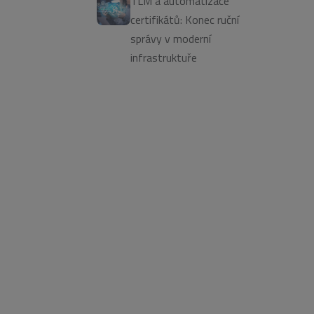
TLM a automatizace
certifikátů: Konec ruční
správy v moderní
infrastruktuře