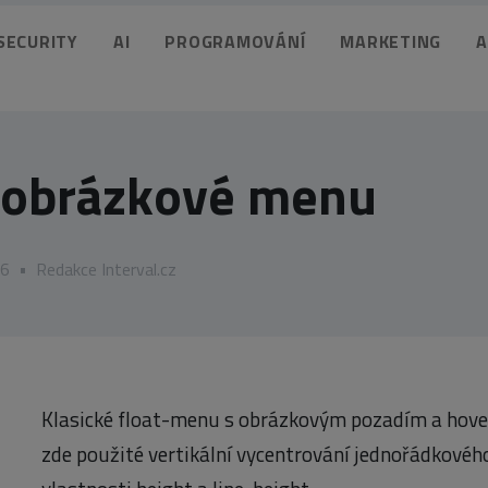
 SECURITY
AI
PROGRAMOVÁNÍ
MARKETING
A
í obrázkové menu
06
•
Redakce Interval.cz
Klasické float-menu s obrázkovým pozadím a hover
zde použité vertikální vycentrování jednořádkovéh