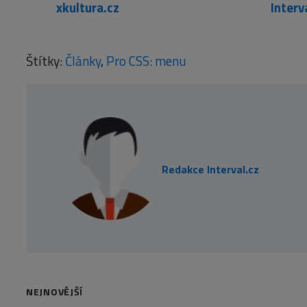
xkultura.cz
Štítky:
Články
,
Pro CSS: menu
Redakce Interval.cz
NEJNOVĚJŠÍ