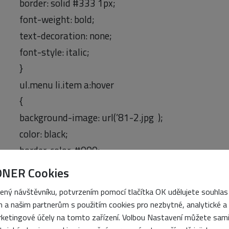
border: solid #333 1px;
font-weight: bold;
text-decoration: none;
font-style: italic;
}
ul.menu li.item a:hover
{
background-image: url(’81-2.jpg ‚);
color: black;
border-color: #000;
}
ONER Cookies
XHTML
ený návštěvníku, potvrzením pomocí tlačítka OK udělujete souhlas
 a našim partnerům s použitím cookies pro nezbytné, analytické a
<html>
ketingové účely na tomto zařízení. Volbou Nastavení můžete sam