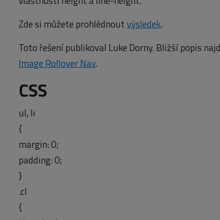
vlastnosti height a line-height.
Zde si můžete prohlédnout
výsledek
.
Toto řešení publikoval Luke Dorny. Bližší popis naj
Image Rollover Nav
.
CSS
ul, li
{
margin: 0;
padding: 0;
}
.cl
{