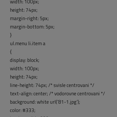
width: 100px;
height: 74px;
margin-right: 5px;
margin-bottom: 5px;
}
ul.menu li.item a
{
display: block;
width: 100px;
height: 74px;
line-height: 74px; /* svisle centrovani */
text-align: center; /* vodorovne centrovani */
background: white url(’81-1.jpg‘);
color: #333;