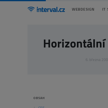
WEBDESIGN
IT
Horizontáln
6. března 20
OBSAH
CSS