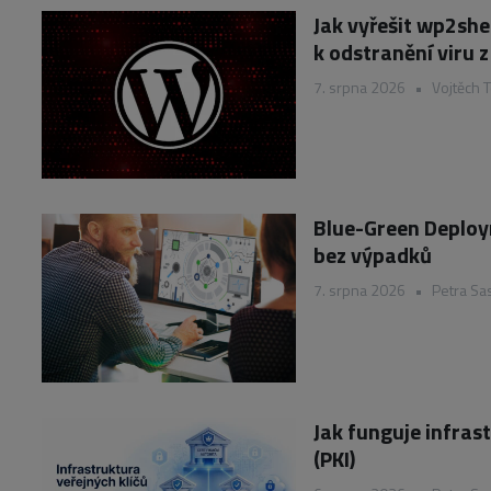
Jak vyřešit wp2she
k odstranění viru
7. srpna 2026
•
Vojtěch 
Blue-Green Deploym
bez výpadků
7. srpna 2026
•
Petra Sa
Jak funguje infras
(PKI)