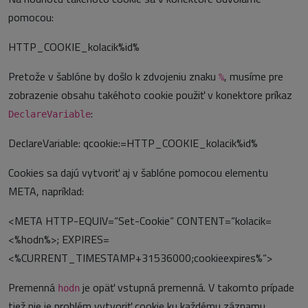
pomocou:
HTTP_COOKIE_kolacik%id%
Pretože v šablóne by došlo k zdvojeniu znaku
, musíme pre
%
zobrazenie obsahu takéhoto cookie použiť v konektore príkaz
:
DeclareVariable
DeclareVariable: qcookie:=HTTP_COOKIE_kolacik%id%
Cookies sa dajú vytvoriť aj v šablóne pomocou elementu
META, napríklad:
<META HTTP-EQUIV=“Set-Cookie“ CONTENT=“kolacik=
<%hodn%>; EXPIRES=
<%CURRENT_TIMESTAMP+31536000;cookieexpires%“>
Premenná
je opäť vstupná premenná. V takomto prípade
hodn
tiež nie je problém vytvoriť cookie ku každému záznamu