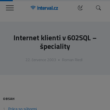
Menu
Hledat
Internet klienti v 602SQL –
špeciality
22. července 2003
•
Roman Riedl
OBSAH
Práca so súbormi