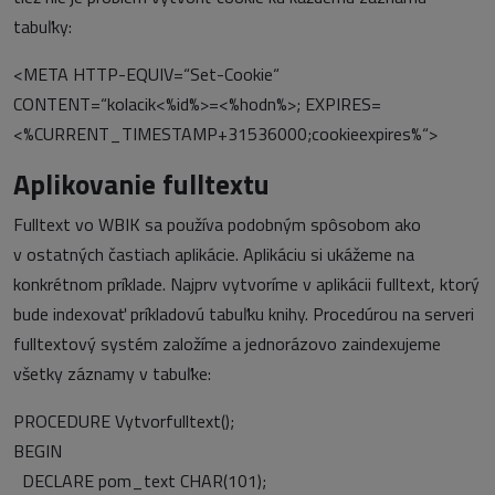
tabuľky:
<META HTTP-EQUIV=“Set-Cookie“
CONTENT=“kolacik<%id%>=<%hodn%>; EXPIRES=
<%CURRENT_TIMESTAMP+31536000;cookieexpires%“>
Aplikovanie fulltextu
Fulltext vo WBIK sa používa podobným spôsobom ako
v ostatných častiach aplikácie. Aplikáciu si ukážeme na
konkrétnom príklade. Najprv vytvoríme v aplikácii fulltext, ktorý
bude indexovať príkladovú tabuľku knihy. Procedúrou na serveri
fulltextový systém založíme a jednorázovo zaindexujeme
všetky záznamy v tabuľke:
PROCEDURE Vytvorfulltext();
BEGIN
DECLARE pom_text CHAR(101);