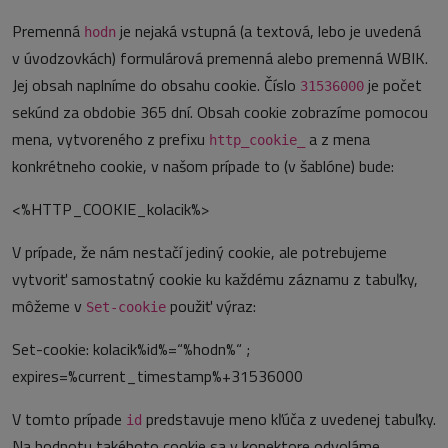
Premenná
je nejaká vstupná (a textová, lebo je uvedená
hodn
v úvodzovkách) formulárová premenná alebo premenná WBIK.
Jej obsah naplníme do obsahu cookie. Číslo
je počet
31536000
sekúnd za obdobie 365 dní. Obsah cookie zobrazíme pomocou
mena, vytvoreného z prefixu
a z mena
http_cookie_
konkrétneho cookie, v našom prípade to (v šablóne) bude:
<%HTTP_COOKIE_kolacik%>
V prípade, že nám nestačí jediný cookie, ale potrebujeme
vytvoriť samostatný cookie ku každému záznamu z tabuľky,
môžeme v
použiť výraz:
Set-cookie
Set-cookie: kolacik%id%=“%hodn%“ ;
expires=%current_timestamp%+31536000
V tomto prípade
predstavuje meno kľúča z uvedenej tabuľky.
id
Na hodnotu takéhoto cookie sa v konektore odvoláme