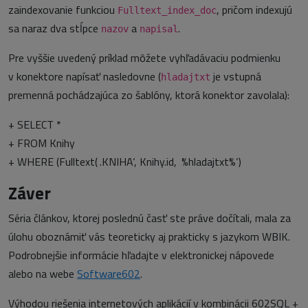
zaindexovanie funkciou
, pričom indexujú
Fulltext_index_doc
sa naraz dva stĺpce
a
.
nazov
napisal
Pre vyššie uvedený príklad môžete vyhľadávaciu podmienku
v konektore napísať nasledovne (
je vstupná
hladajtxt
premenná pochádzajúca zo šablóny, ktorá konektor zavolala):
+ SELECT *
+ FROM Knihy
+ WHERE (Fulltext(‚.KNIHA‘, Knihy.id, ‚%hladajtxt%‘)
Záver
Séria článkov, ktorej poslednú časť ste práve dočítali, mala za
úlohu oboznámiť vás teoreticky aj prakticky s jazykom WBIK.
Podrobnejšie informácie hľadajte v elektronickej nápovede
alebo na webe
Software602
.
Výhodou riešenia internetových aplikácií v kombinácii 602SQL +