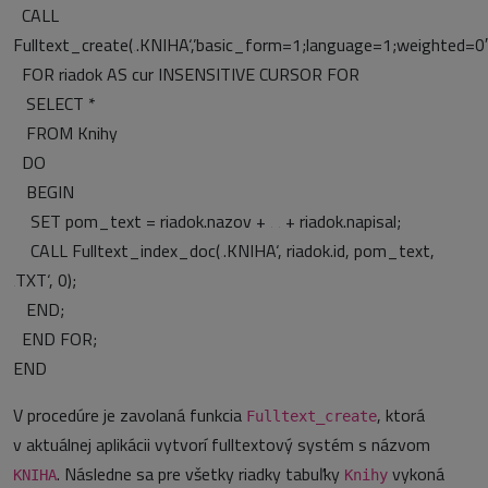
CALL
Fulltext_create(‚.KNIHA‘,’basic_form=1;language=1;weighted=0′
FOR riadok AS cur INSENSITIVE CURSOR FOR
SELECT *
FROM Knihy
DO
BEGIN
SET pom_text = riadok.nazov + ‚ ‚ + riadok.napisal;
CALL Fulltext_index_doc(‚.KNIHA‘, riadok.id, pom_text,
‚TXT‘, 0);
END;
END FOR;
END
V procedúre je zavolaná funkcia
, ktorá
Fulltext_create
v aktuálnej aplikácii vytvorí fulltextový systém s názvom
. Následne sa pre všetky riadky tabuľky
vykoná
KNIHA
Knihy