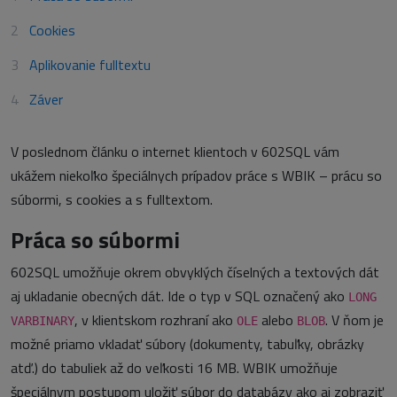
Cookies
Aplikovanie fulltextu
Záver
V poslednom článku o internet klientoch v 602SQL vám
ukážem niekoľko špeciálnych prípadov práce s WBIK – prácu so
súbormi, s cookies a s fulltextom.
Práca so súbormi
602SQL umožňuje okrem obvyklých číselných a textových dát
aj ukladanie obecných dát. Ide o typ v SQL označený ako
LONG
, v klientskom rozhraní ako
alebo
. V ňom je
VARBINARY
OLE
BLOB
možné priamo vkladať súbory (dokumenty, tabuľky, obrázky
atď.) do tabuliek až do veľkosti 16 MB. WBIK umožňuje
špeciálnym postupom uložiť súbor do databázy ako aj zobraziť