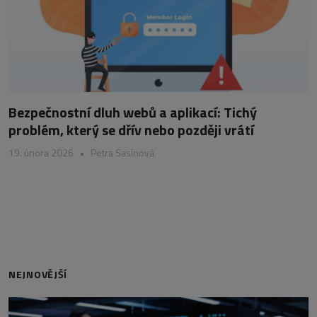
Bezpečnostní dluh webů a aplikací: Tichý
problém, který se dřív nebo později vrátí
19. února 2026
•
Petra Sasínová
NEJNOVĚJŠÍ