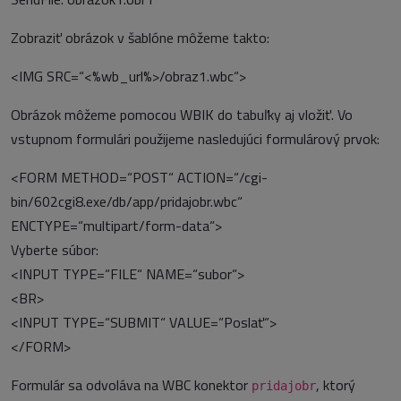
Zobraziť obrázok v šablóne môžeme takto:
<IMG SRC=“<%wb_url%>/obraz1.wbc“>
Obrázok môžeme pomocou WBIK do tabuľky aj vložiť. Vo
vstupnom formulári použijeme nasledujúci formulárový prvok:
<FORM METHOD=“POST“ ACTION=“/cgi-
bin/602cgi8.exe/db/app/pridajobr.wbc“
ENCTYPE=“multipart/form-data“>
Vyberte súbor:
<INPUT TYPE=“FILE“ NAME=“subor“>
<BR>
<INPUT TYPE=“SUBMIT“ VALUE=“Poslať“>
</FORM>
Formulár sa odvoláva na WBC konektor
, ktorý
pridajobr