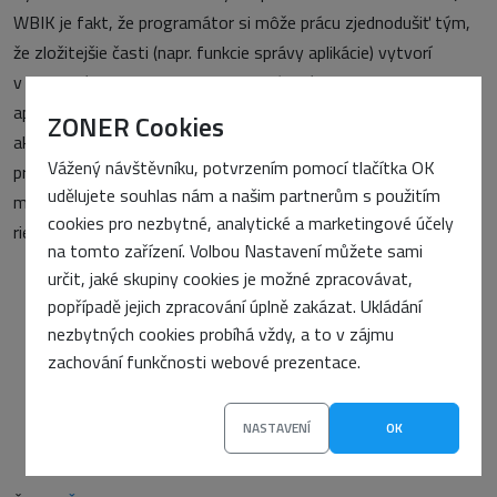
WBIK je fakt, že programátor si môže prácu zjednodušiť tým,
že zložitejšie časti (napr. funkcie správy aplikácie) vytvorí
v rozhraní pre Windows. Tvorba ovládacích prvkov klientskej
aplikácie (hlavne formulárov) je totiž rýchlejšia a menej náročná
ZONER Cookies
ako programovanie pre internet, ktoré ešte stále vyžaduje
Vážený návštěvníku, potvrzením pomocí tlačítka OK
prácu s textami v zdrojovom tvare. Naopak určitou nevýhodou
udělujete souhlas nám a našim partnerům s použitím
môže byť celkovo menšia rozšírenosť 602SQL ako iných
cookies pro nezbytné, analytické a marketingové účely
riešení, napríklad PHP alebo ASP.
na tomto zařízení. Volbou Nastavení můžete sami
určit, jaké skupiny cookies je možné zpracovávat,
popřípadě jejich zpracování úplně zakázat. Ukládání
nezbytných cookies probíhá vždy, a to v zájmu
PŘEDCHOZÍ ČLÁNEK
zachování funkčnosti webové prezentace.
Java Servlets - state tracking
DALŠÍ ČLÁNEK
nemecka-doga.cz
NASTAVENÍ
OK