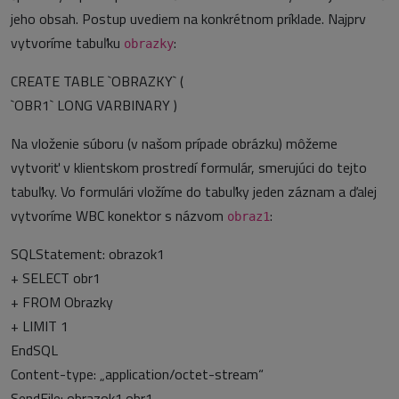
jeho obsah. Postup uvediem na konkrétnom príklade. Najprv
vytvoríme tabuľku
:
obrazky
CREATE TABLE `OBRAZKY` (
`OBR1` LONG VARBINARY )
Na vloženie súboru (v našom prípade obrázku) môžeme
vytvoriť v klientskom prostredí formulár, smerujúci do tejto
tabuľky. Vo formulári vložíme do tabuľky jeden záznam a ďalej
vytvoríme WBC konektor s názvom
:
obraz1
SQLStatement: obrazok1
+ SELECT obr1
+ FROM Obrazky
+ LIMIT 1
EndSQL
Content-type: „application/octet-stream“
SendFile: obrazok1.obr1