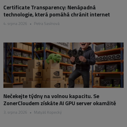
Certificate Transparency: Nenápadná
technologie, která pomáhá chránit internet
4. srpna 2026
•
Petra Sasínová
Nečekejte týdny na volnou kapacitu. Se
ZonerCloudem získáte AI GPU server okamžitě
3. srpna 2026
•
Matyáš Kopecký