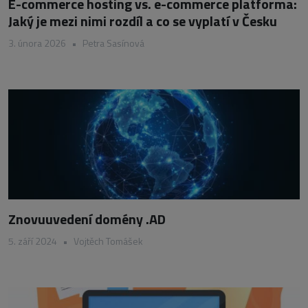
E-commerce hosting vs. e-commerce platforma:
Jaký je mezi nimi rozdíl a co se vyplatí v Česku
3. února 2026
•
Petra Sasínová
Znovuuvedení domény .AD
5. září 2024
•
Vojtěch Tomášek