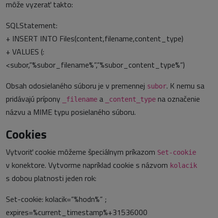
môže vyzerať takto:
SQLStatement:
+ INSERT INTO Files(content,filename,content_type)
+ VALUES (:
<subor,“%subor_filename%“,“%subor_content_type%“)
Obsah odosielaného súboru je v premennej
. K nemu sa
subor
pridávajú prípony
a
na označenie
_filename
_content_type
názvu a MIME typu posielaného súboru.
Cookies
Vytvoriť cookie môžeme špeciálnym príkazom
Set-cookie
v konektore. Vytvorme napríklad cookie s názvom
kolacik
s dobou platnosti jeden rok:
Set-cookie: kolacik=“%hodn%“ ;
expires=%current_timestamp%+31536000