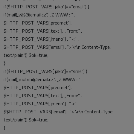
if($HTTP_POST_VARS[‚jako‘]==“email“) {
if(mail(„váš@email.cz“, „Z WWW : “ .
$HTTP_POST_VARS[‚predmet‘],
$HTTP_POST_VARS[‚text‘], „From:“ .
$HTTP_POST_VARS[‚jmeno‘] . “ <" .
$HTTP_POST_VARS['email'] . "> \r\n Content-Type:
text/plain“)) $ok=true;
}
if($HTTP_POST_VARS[‚jako‘]==“sms“) {
if(mail(„mobilní@email.cz“, „Z WWW : “ .
$HTTP_POST_VARS[‚predmet‘],
$HTTP_POST_VARS[‚text‘], „From:“ .
$HTTP_POST_VARS[‚jmeno‘] . “ <" .
$$HTTP_POST_VARS['email'] . "> \r\n Content-Type:
text/plain“)) $ok=true;
}