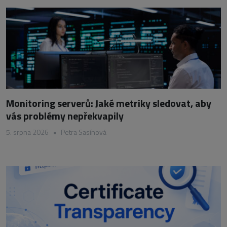
Monitoring serverů: Jaké metriky sledovat, aby
vás problémy nepřekvapily
5. srpna 2026
•
Petra Sasínová