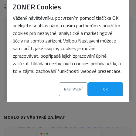
ZONER Cookies
Štítky:
Články
Vážený návštěvníku, potvrzením pomocí tlačítka OK
udělujete souhlas nám a našim partnerům s použitím
cookies pro nezbytné, analytické a marketingové
účely na tomto zařízení. Volbou Nastavení můžete
sami určit, jaké skupiny cookies je možné
zpracovávat, popřípadě jejich zpracování úplně
zakázat. Ukládání nezbytných cookies probíhá vždy, a
to v zájmu zachování funkčnosti webové prezentace.
Marek Soldát
NASTAVENÍ
OK
MOHLO BY VÁS TAKÉ ZAJÍMAT