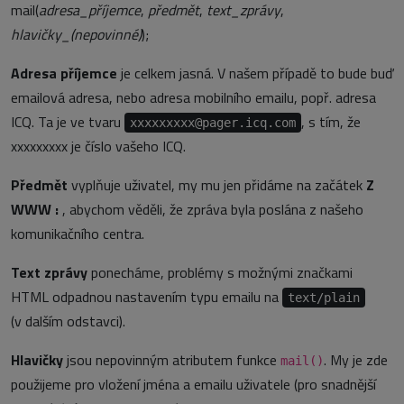
mail(
adresa_příjemce
,
předmět
,
text_zprávy
,
hlavičky_(nepovinné)
);
Adresa příjemce
je celkem jasná. V našem případě to bude buď
emailová adresa, nebo adresa mobilního emailu, popř. adresa
ICQ. Ta je ve tvaru
, s tím, že
xxxxxxxxx@pager.icq.com
xxxxxxxxx je číslo vašeho ICQ.
Předmět
vyplňuje uživatel, my mu jen přidáme na začátek
Z
WWW :
, abychom věděli, že zpráva byla poslána z našeho
komunikačního centra.
Text zprávy
ponecháme, problémy s možnými značkami
HTML odpadnou nastavením typu emailu na
text/plain
(v dalším odstavci).
Hlavičky
jsou nepovinným atributem funkce
. My je zde
mail()
použijeme pro vložení jména a emailu uživatele (pro snadnější