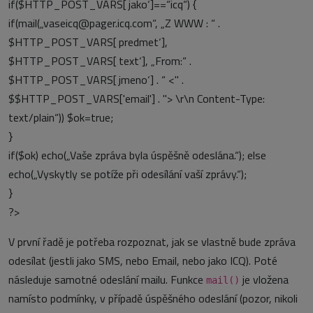
if($HTTP_POST_VARS[‚jako‘]==“icq“) {
if(mail(„vaseicq@pager.icq.com“, „Z WWW : “ .
$HTTP_POST_VARS[‚predmet‘],
$HTTP_POST_VARS[‚text‘], „From:“ .
$HTTP_POST_VARS[‚jmeno‘] . “ <" .
$$HTTP_POST_VARS['email'] . "> \r\n Content-Type:
text/plain“)) $ok=true;
}
if($ok) echo(„Vaše zpráva byla úspěšně odeslána.“); else
echo(„Vyskytly se potíže při odesílání vaší zprávy.“);
}
?>
V první řadě je potřeba rozpoznat, jak se vlastně bude zpráva
odesílat (jestli jako SMS, nebo Email, nebo jako ICQ). Poté
následuje samotné odeslání mailu. Funkce
je vložena
mail()
namísto podmínky, v případě úspěšného odeslání (pozor, nikoli