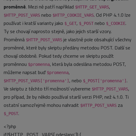
proměnné
. Mezi ně patří například
,
$HTTP_GET_VARS
nebo
. Od PHP 4.1.0 lze
$HTTP_POST_VARS
$HTTP_COOKIE_VARS
používat i kratší varianty jako
,
nebo
.
$_GET
$_POST
$_COOKIE
Ty se chovají naprosto stejně, jako jejich starší vzory.
Proměnná
je vlastně pole obsahující všechny
$HTTP_POST_VARS
proměnné, které byly skriptu předány metodou POST. Další se
chovají obdobně. Pokud tedy chceme ve skriptu použít
proměnnou
, která byla odeslána metodou POST,
$promenna
můžeme napsat buď
,
$promenna
, nebo
.
$HTTP_POST_VARS['promenna']
$_POST['promenna']
Ve skriptu z těchto tří možností vybereme
,
$HTTP_POST_VARS
pro případ, že by někdo používal starší verzi PHP, než 4.1.0. Ti
ostatní samozřejmě mohou nahradit
za
$HTTP_POST_VARS
.
$_POST
<?php
if($HTTP_POST_VARS[‚odeslano‘]) {