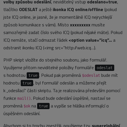
volby způsobu odeslání
, neviditelný vstup
odeslano=true
,
tlačítko
ODESLAT
a ještě
ikonka ICQ online/offline
(pokud
jste ICQ online, je jasné, že je momentálně ICQ nejrychlejší
způsob komunikace s vámi). Místo
xxxxxxxxx
musíte
samozřejmě zadat číslo svého ICQ (pokud nějaké máte). Pokud
ICQ nemáte, stačí odmazat řádek
<option value=“icq“…
a
odstranit ikonku ICQ (<img src=“http://web.icq…).
PHP skript vložíte do stejného souboru, jako formulář.
Využijeme přitom neviditelné položky formuláře
odeslat
s hodnotou
. Pokud pak proměnná
bude mít
true
$odeslat
hodnotu
, byl formulář odeslán a můžeme přejít
true
k „odesílací“ části skriptu. Ta je realizována především pomocí
funkce
. Pokud bude odeslání úspěšné, nastaví se
mail()
proměnná
na
a vypíše se hláška informující o
$ok
true
úspěšném odeslání.
Abychom si to trochu zpestřili, použijeme tzv.
superglobální