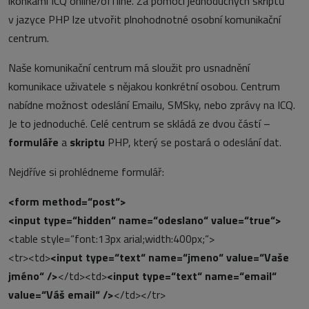
ikonkami ICQ online/offline. Za pomoci jednoduchých skriptů
v jazyce PHP lze utvořit plnohodnotné osobní komunikační
centrum.
Naše komunikační centrum má sloužit pro usnadnění
komunikace uživatele s nějakou konkrétní osobou. Centrum
nabídne možnost odeslání Emailu, SMSky, nebo zprávy na ICQ.
Je to jednoduché. Celé centrum se skládá ze dvou částí –
formuláře
a
skriptu
PHP, který se postará o odeslání dat.
Nejdříve si prohlédneme formulář:
<form method=“post“>
<input type=“hidden“ name=“odeslano“ value=“true“>
<table style=“font:13px arial;width:400px;“>
<tr><td>
<input type=“text“ name=“jmeno“ value=“Vaše
jméno“ />
</td><td>
<input type=“text“ name=“email“
value=“Váš email“ />
</td></tr>