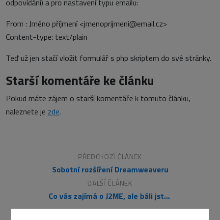
odpovídání) a pro nastavení typu emailu:
From : Jméno příjmení <jmenoprijmeni@email.cz>
Content-type: text/plain
Teď už jen stačí vložit formulář s php skriptem do své stránky.
Starší komentáře ke článku
Pokud máte zájem o starší komentáře k tomuto článku,
naleznete je
zde
.
PŘEDCHOZÍ ČLÁNEK
Sobotní rozšíření Dreamweaveru
DALŠÍ ČLÁNEK
Co vás zajímá o J2ME, ale báli jste se zeptat