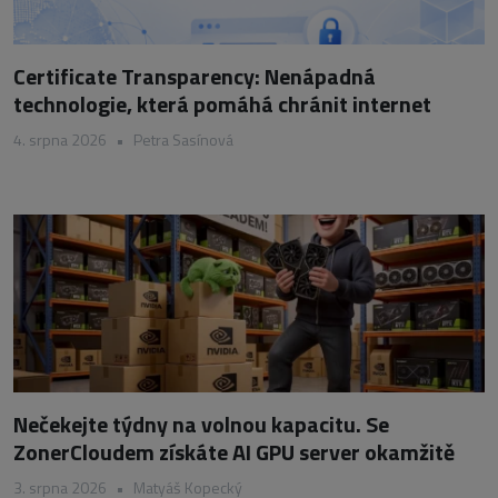
Certificate Transparency: Nenápadná
technologie, která pomáhá chránit internet
4. srpna 2026
•
Petra Sasínová
Nečekejte týdny na volnou kapacitu. Se
ZonerCloudem získáte AI GPU server okamžitě
3. srpna 2026
•
Matyáš Kopecký