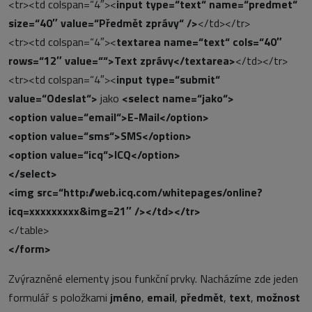
<tr><td colspan=“4″><
input type=“text“ name=“predmet“
size=“40″ value=“Předmět zprávy“ />
</td></tr>
<tr><td colspan=“4″><
textarea name=“text“ cols=“40″
rows=“12″ value=““>Text zprávy</textarea>
</td></tr>
<tr><td colspan=“4″><
input type=“submit“
value=“Odeslat“>
jako
<select name=“jako“>
<option value=“email“>E-Mail</option>
<option value=“sms“>SMS</option>
<option value=“icq“>ICQ</option>
</select>
<img src=“http://web.icq.com/whitepages/online?
icq=xxxxxxxxx&img=21″ /></td></tr>
</table>
</form>
Zvýrazněné elementy jsou funkční prvky. Nacházíme zde jeden
formulář s položkami
jméno
,
email
,
předmět
,
text
,
možnost