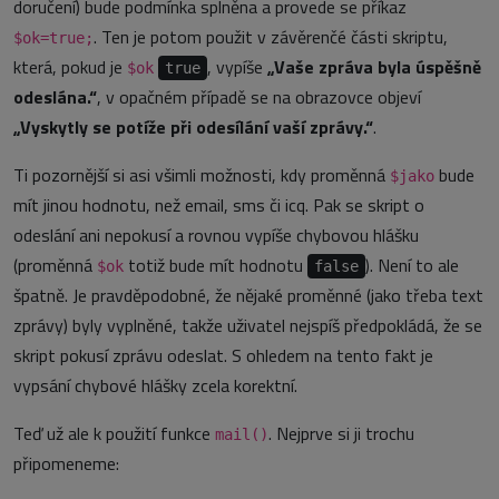
doručení) bude podmínka splněna a provede se příkaz
. Ten je potom použit v závěrenčé části skriptu,
$ok=true;
která, pokud je
, vypíše
„Vaše zpráva byla úspěšně
$ok
true
odeslána.“
, v opačném případě se na obrazovce objeví
„Vyskytly se potíže při odesílání vaší zprávy.“
.
Ti pozornější si asi všimli možnosti, kdy proměnná
bude
$jako
mít jinou hodnotu, než email, sms či icq. Pak se skript o
odeslání ani nepokusí a rovnou vypíše chybovou hlášku
(proměnná
totiž bude mít hodnotu
). Není to ale
$ok
false
špatně. Je pravděpodobné, že nějaké proměnné (jako třeba text
zprávy) byly vyplněné, takže uživatel nejspíš předpokládá, že se
skript pokusí zprávu odeslat. S ohledem na tento fakt je
vypsání chybové hlášky zcela korektní.
Teď už ale k použití funkce
. Nejprve si ji trochu
mail()
připomeneme: