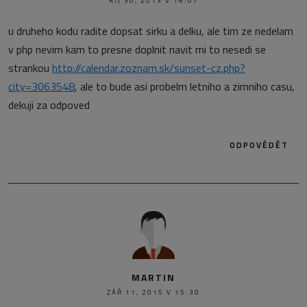
ŘÍJ 30, 2013 V 16:07
u druheho kodu radite dopsat sirku a delku, ale tim ze nedelam
v php nevim kam to presne doplnit navit mi to nesedi se
strankou
http://calendar.zoznam.sk/sunset-cz.php?
city=3063548
, ale to bude asi probelm letniho a zimniho casu,
dekuji za odpoved
ODPOVĚDĚT
MARTIN
ZÁŘ 11, 2015 V 15:30