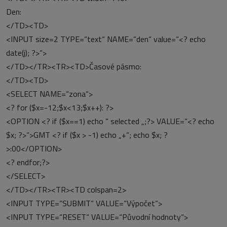
Den:
</TD><TD>
<INPUT size=2 TYPE=“text“ NAME=“den“ value=“<? echo
date(j); ?>“>
</TD></TR><TR><TD>Časové pásmo:
</TD><TD>
<SELECT NAME=“zona“>
<? for ($x=-12;$x<13;$x++): ?>
<OPTION <? if ($x==1) echo “ selected „;?> VALUE=“<? echo
$x; ?>“>GMT <? if ($x > -1) echo „+“; echo $x; ?
>:00</OPTION>
<? endfor;?>
</SELECT>
</TD></TR><TR><TD colspan=2>
<INPUT TYPE=“SUBMIT“ VALUE=“Výpočet“>
<INPUT TYPE=“RESET“ VALUE=“Původní hodnoty“>