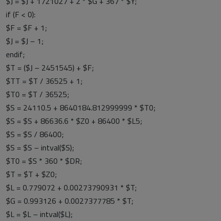
$J = $J + 1721027 + 2 * $G + 367 * $Y;
if (F < 0):
$F = $F + 1;
$J = $J – 1;
endif;
$T = ($J – 2451545) + $F;
$TT = $T / 36525 + 1;
$T0 = $T / 36525;
$S = 24110.5 + 8640184.812999999 * $T0;
$S = $S + 86636.6 * $Z0 + 86400 * $L5;
$S = $S / 86400;
$S = $S – intval($S);
$T0 = $S * 360 * $DR;
$T = $T + $Z0;
$L = 0.779072 + 0.00273790931 * $T;
$G = 0.993126 + 0.0027377785 * $T;
$L = $L – intval($L);