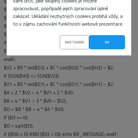
sami určit, jaké skupiny cookies je možné
$L2 = $L0 + $K1;
zpracovávat, popřípadě jejich zpracování úplně
$H0 = $L0 – $A0;
zakázat. Ukládání nezbytných cookies probíhá vždy, a
$H2 = $L2 – $A2;
to v zájmu zachování funkčnosti webové prezentace.
$H1 = ($H2 + $H0) / 2;
$D1 = ($D2 + $D0) / 2;
if ($C0 <= 0):
NASTAVENÍ
OK
$V0 = $S * sin($D0) + $C * cos($D0) * cos($H0) – $Z;
endif;
$V2 = $S * sin($D2) + $C * cos($D2) * cos($H2) – $Z;
if (SGN($V0) <> SGN($V2)):
$V1 = $S * sin($D1) + $C * cos($D1) * cos($H1) – $Z;
$A = 2 * $V2 – 4 * $V1 + 2 * $V0;
$B = 4 * $V1 – 3 * $V0 – $V2;
$D = $B * $B – 4 * $A * $V0;
if ($D >= 0):
$D = sqrt($D);
if (($V0 < 0) AND ($V2 > 0)): echo $R_MESSAGE; endif;