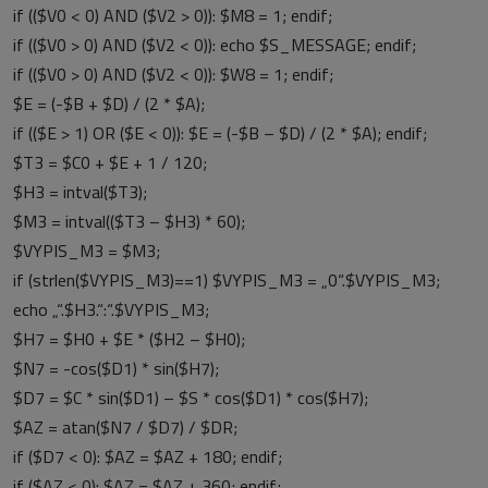
if (($V0 < 0) AND ($V2 > 0)): $M8 = 1; endif;
if (($V0 > 0) AND ($V2 < 0)): echo $S_MESSAGE; endif;
if (($V0 > 0) AND ($V2 < 0)): $W8 = 1; endif;
$E = (-$B + $D) / (2 * $A);
if (($E > 1) OR ($E < 0)): $E = (-$B – $D) / (2 * $A); endif;
$T3 = $C0 + $E + 1 / 120;
$H3 = intval($T3);
$M3 = intval(($T3 – $H3) * 60);
$VYPIS_M3 = $M3;
if (strlen($VYPIS_M3)==1) $VYPIS_M3 = „0“.$VYPIS_M3;
echo „“.$H3.“:“.$VYPIS_M3;
$H7 = $H0 + $E * ($H2 – $H0);
$N7 = -cos($D1) * sin($H7);
$D7 = $C * sin($D1) – $S * cos($D1) * cos($H7);
$AZ = atan($N7 / $D7) / $DR;
if ($D7 < 0): $AZ = $AZ + 180; endif;
if ($AZ < 0): $AZ = $AZ + 360; endif;