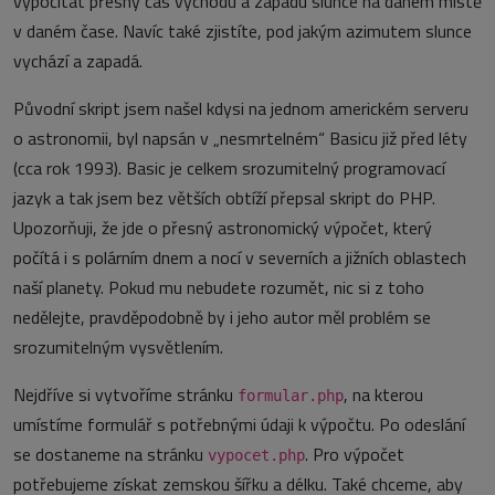
vypočítat přesný čas východu a západu slunce na daném místě
v daném čase. Navíc také zjistíte, pod jakým azimutem slunce
vychází a zapadá.
Původní skript jsem našel kdysi na jednom americkém serveru
o astronomii, byl napsán v „nesmrtelném“ Basicu již před léty
(cca rok 1993). Basic je celkem srozumitelný programovací
jazyk a tak jsem bez větších obtíží přepsal skript do PHP.
Upozorňuji, že jde o přesný astronomický výpočet, který
počítá i s polárním dnem a nocí v severních a jižních oblastech
naší planety. Pokud mu nebudete rozumět, nic si z toho
nedělejte, pravděpodobně by i jeho autor měl problém se
srozumitelným vysvětlením.
Nejdříve si vytvoříme stránku
, na kterou
formular.php
umístíme formulář s potřebnými údaji k výpočtu. Po odeslání
se dostaneme na stránku
. Pro výpočet
vypocet.php
potřebujeme získat zemskou šířku a délku. Také chceme, aby