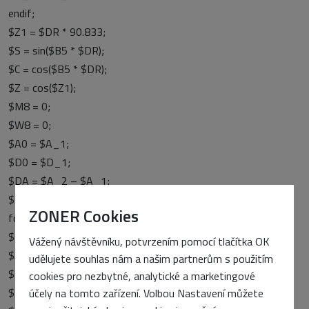
endif;
$Z1 = $DR * 90.833;
$S = sin($B5 * $DR);
$C = cos($B5 * $DR);
$Z = cos($Z1);
$M8 = 0;
$W8 = 0;
$A0 = $A_1;
$D0 = $D_1;
$DA = $A_2 – $A_1;
$DD = $D_2 – $D_1;
ZONER Cookies
for ($C0 = 0; $C0 <= 23; $C0++):
$P = ($C0 + 1) / 24;
Vážený návštěvníku, potvrzením pomocí tlačítka OK
$A2 = $A_1 + $P * $DA;
udělujete souhlas nám a našim partnerům s použitím
$D2 = $D_1 + $P * $DD;
cookies pro nezbytné, analytické a marketingové
$L0 = $T0 + $C0 * $K1;
účely na tomto zařízení. Volbou Nastavení můžete