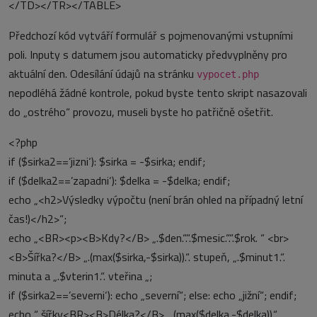
</TD></TR></TABLE>
Předchozí kód vytváří formulář s pojmenovanými vstupními
poli. Inputy s datumem jsou automaticky předvyplněny pro
aktuální den. Odesílání údajů na stránku
vypocet.php
nepodléhá žádné kontrole, pokud byste tento skript nasazovali
do „ostrého“ provozu, museli byste ho patřičně ošetřit.
<?php
if ($sirka2==’jizni‘): $sirka = -$sirka; endif;
if ($delka2==’zapadni‘): $delka = -$delka; endif;
echo „<h2>Výsledky výpočtu (není brán ohled na případný letní
čas!)</h2>“;
echo „<BR><p><B>Kdy?</B> „.$den.“.“.$mesic.“.“.$rok. “ <br>
<B>Šířka?</B> „.(max($sirka,-$sirka)).“. stupeň, „.$minut1.“.
minuta a „.$vterin1.“. vteřina „;
if ($sirka2==’severni‘): echo „severní“; else: echo „jižní“; endif;
echo “ šířky<BR><B>Délka?</B> „.(max($delka,-$delka)).“.