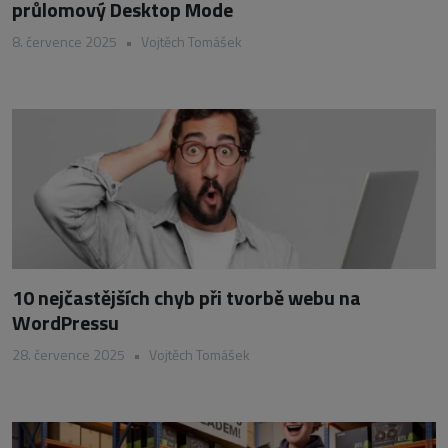
průlomový Desktop Mode
8. července 2025
•
Vojtěch Tomášek
10 nejčastějších chyb při tvorbě webu na
WordPressu
28. července 2025
•
Vojtěch Tomášek