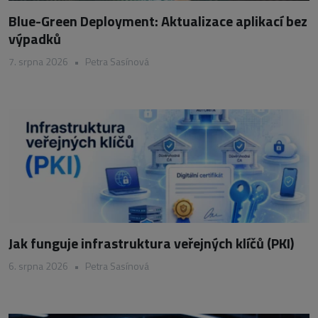
Blue-Green Deployment: Aktualizace aplikací bez
výpadků
7. srpna 2026
•
Petra Sasínová
Jak funguje infrastruktura veřejných klíčů (PKI)
6. srpna 2026
•
Petra Sasínová