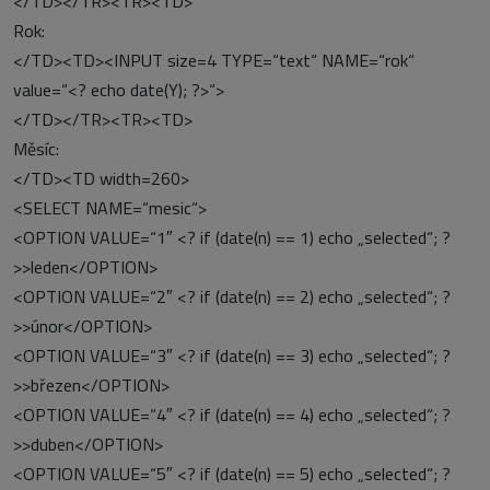
</TD></TR><TR><TD>
Rok:
</TD><TD><INPUT size=4 TYPE=“text“ NAME=“rok“
value=“<? echo date(Y); ?>“>
</TD></TR><TR><TD>
Měsíc:
</TD><TD width=260>
<SELECT NAME=“mesic“>
<OPTION VALUE=“1″ <? if (date(n) == 1) echo „selected“; ?
>>leden</OPTION>
<OPTION VALUE=“2″ <? if (date(n) == 2) echo „selected“; ?
>>únor</OPTION>
<OPTION VALUE=“3″ <? if (date(n) == 3) echo „selected“; ?
>>březen</OPTION>
<OPTION VALUE=“4″ <? if (date(n) == 4) echo „selected“; ?
>>duben</OPTION>
<OPTION VALUE=“5″ <? if (date(n) == 5) echo „selected“; ?