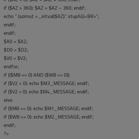
if ($AZ > 360): $AZ = $AZ – 360; endif;
echo “ (azimut = „.intval($AZ).“ stupňů)<BR>“;
endif;
endif;
$A0 = $A2;
$D0 = $D2;
$V0 = $V2;
endfor;
if (($M8 == 0) AND ($W8 == 0)):
if ($V2 < 0): echo $M3_MESSAGE; endif;
if ($V2 > 0): echo $M4_MESSAGE; endif;
else:
if ($M8 == 0): echo $M1_MESSAGE; endif;
if ($W8 == 0): echo $M2_MESSAGE; endif;
endif;
?>