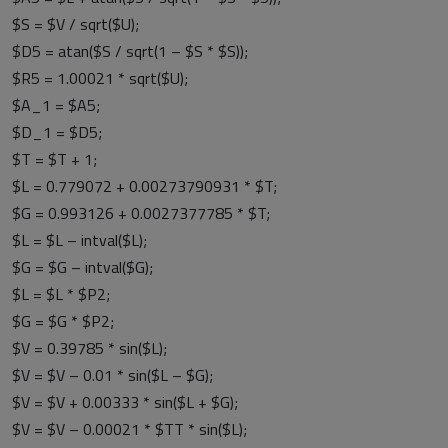
$S = $V / sqrt($U);
$D5 = atan($S / sqrt(1 – $S * $S));
$R5 = 1.00021 * sqrt($U);
$A_1 = $A5;
$D_1 = $D5;
$T = $T + 1;
$L = 0.779072 + 0.00273790931 * $T;
$G = 0.993126 + 0.0027377785 * $T;
$L = $L – intval($L);
$G = $G – intval($G);
$L = $L * $P2;
$G = $G * $P2;
$V = 0.39785 * sin($L);
$V = $V – 0.01 * sin($L – $G);
$V = $V + 0.00333 * sin($L + $G);
$V = $V – 0.00021 * $TT * sin($L);