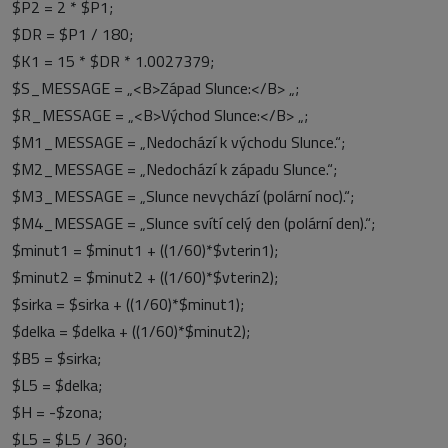
$P2 = 2 * $P1;
$DR = $P1 / 180;
$K1 = 15 * $DR * 1.0027379;
$S_MESSAGE = „<B>Západ Slunce:</B> „;
$R_MESSAGE = „<B>Východ Slunce:</B> „;
$M1_MESSAGE = „Nedochází k východu Slunce.“;
$M2_MESSAGE = „Nedochází k západu Slunce.“;
$M3_MESSAGE = „Slunce nevychází (polární noc).“;
$M4_MESSAGE = „Slunce svítí celý den (polární den).“;
$minut1 = $minut1 + ((1/60)*$vterin1);
$minut2 = $minut2 + ((1/60)*$vterin2);
$sirka = $sirka + ((1/60)*$minut1);
$delka = $delka + ((1/60)*$minut2);
$B5 = $sirka;
$L5 = $delka;
$H = -$zona;
$L5 = $L5 / 360;