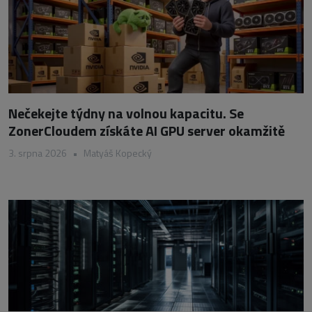
Nečekejte týdny na volnou kapacitu. Se
ZonerCloudem získáte AI GPU server okamžitě
3. srpna 2026
•
Matyáš Kopecký