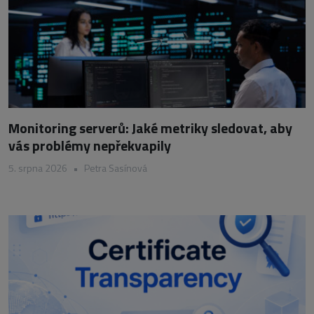
Monitoring serverů: Jaké metriky sledovat, aby
vás problémy nepřekvapily
5. srpna 2026
•
Petra Sasínová