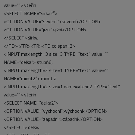
value=““> vteřin
<SELECT NAME=“sirka2″>
<OPTION VALUE=“severni“>severní</OPTION>
<OPTION VALUE=“jizni“>jižní</OPTION>
</SELECT> šířky.
</TD></TR><TR><TD colspan=2>
<INPUT maxlength=3 size=3 TYPE=“text“ value=““
NAME=“delka“> stupňů,
<INPUT maxlength=2 size=1 TYPE=“text“ value=““
NAME=“minut2″> minut a
<INPUT maxlength=2 size=1 name=vterin2 TYPE=“text“
value=““> vteřin
<SELECT NAME=“delka2″>
<OPTION VALUE=“vychodni“>východní</OPTION>
<OPTION VALUE=“zapadni“>západní</OPTION>
</SELECT> délky.