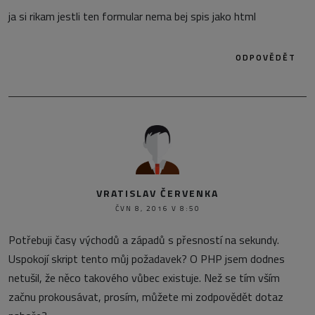
ja si rikam jestli ten formular nema bej spis jako html
ODPOVĚDĚT
VRATISLAV ČERVENKA
ČVN 8, 2016 V 8:50
Potřebuji časy východů a západů s přesností na sekundy.
Uspokojí skript tento můj požadavek? O PHP jsem dodnes
netušil, že něco takového vůbec existuje. Než se tím vším
začnu prokousávat, prosím, můžete mi zodpovědět dotaz