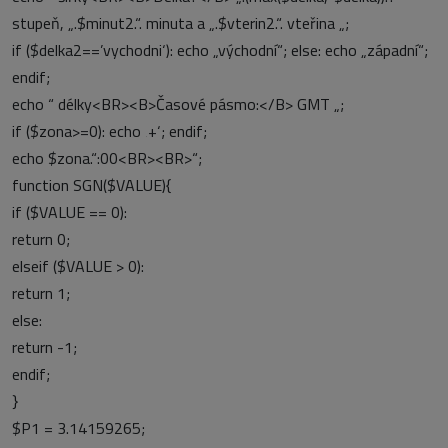
stupeň, „.$minut2.“. minuta a „.$vterin2.“. vteřina „;
if ($delka2==’vychodni‘): echo „východní“; else: echo „západní“;
endif;
echo “ délky<BR><B>Časové pásmo:</B> GMT „;
if ($zona>=0): echo ‚+‘; endif;
echo $zona.“:00<BR><BR>“;
function SGN($VALUE){
if ($VALUE == 0):
return 0;
elseif ($VALUE > 0):
return 1;
else:
return -1;
endif;
}
$P1 = 3.14159265;