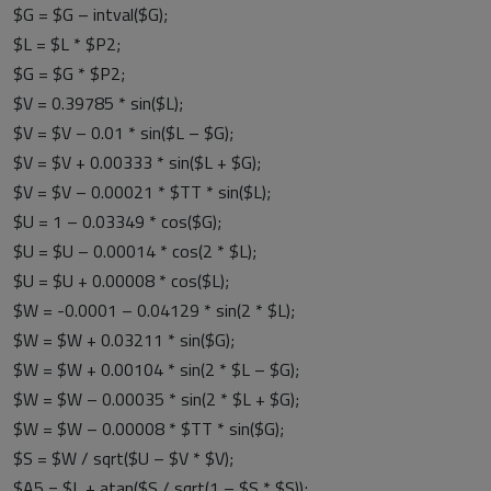
$G = $G – intval($G);
$L = $L * $P2;
$G = $G * $P2;
$V = 0.39785 * sin($L);
$V = $V – 0.01 * sin($L – $G);
$V = $V + 0.00333 * sin($L + $G);
$V = $V – 0.00021 * $TT * sin($L);
$U = 1 – 0.03349 * cos($G);
$U = $U – 0.00014 * cos(2 * $L);
$U = $U + 0.00008 * cos($L);
$W = -0.0001 – 0.04129 * sin(2 * $L);
$W = $W + 0.03211 * sin($G);
$W = $W + 0.00104 * sin(2 * $L – $G);
$W = $W – 0.00035 * sin(2 * $L + $G);
$W = $W – 0.00008 * $TT * sin($G);
$S = $W / sqrt($U – $V * $V);
$A5 = $L + atan($S / sqrt(1 – $S * $S));