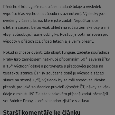
Předchozí kód vypíše na stránku zadané údaje a výsledek
výpočtu (čas východu a západu i s azimutem). Výsledky jsou
uvedeny v čase pásma, které jste zadali. Nepočítají sice
s letním časem, berou však ohled i na rotaci zemské osy a jiné
vlivy, způsobující různé odchylky. Postup je optimalizován pro
výpočty v příštích cca třiceti letech a je velmi přesný.
Pokud si chcete ověřit, zda skript funguje, zadejte souřadnice
Prahy (pro zeměpisem netknuté připomínám 50° severní šířky
a 15° východní délky) a porovnejte s předpovědí počasí na
teletextu stanice ČT1 (v současné době je východ a západ
slunce na straně 175), výsledek by se měl shodovat. Nevím
přesně, pro jaké souřadnice provádí výpočet ČT, někdy se však
údaje o minutu liší. Zkuste v takovém případě zadat přesnější
souřadnice Prahy, které si snadno zjistíte v atlasu.
Starší komentáře ke článku