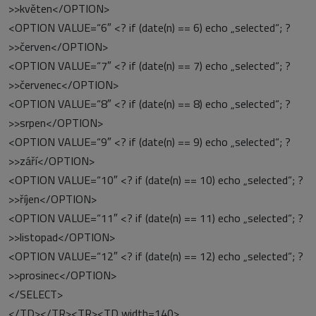
>>květen</OPTION>
<OPTION VALUE=“6″ <? if (date(n) == 6) echo „selected“; ?
>>červen</OPTION>
<OPTION VALUE=“7″ <? if (date(n) == 7) echo „selected“; ?
>>červenec</OPTION>
<OPTION VALUE=“8″ <? if (date(n) == 8) echo „selected“; ?
>>srpen</OPTION>
<OPTION VALUE=“9″ <? if (date(n) == 9) echo „selected“; ?
>>září</OPTION>
<OPTION VALUE=“10″ <? if (date(n) == 10) echo „selected“; ?
>>říjen</OPTION>
<OPTION VALUE=“11″ <? if (date(n) == 11) echo „selected“; ?
>>listopad</OPTION>
<OPTION VALUE=“12″ <? if (date(n) == 12) echo „selected“; ?
>>prosinec</OPTION>
</SELECT>
</TD></TR><TR><TD width=140>