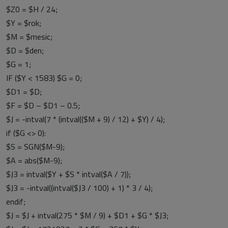
$Z0 = $H / 24;
$Y = $rok;
$M = $mesic;
$D = $den;
$G = 1;
IF ($Y < 1583) $G = 0;
$D1 = $D;
$F = $D – $D1 – 0.5;
$J = -intval(7 * (intval(($M + 9) / 12) + $Y) / 4);
if ($G <> 0):
$S = SGN($M-9);
$A = abs($M-9);
$J3 = intval($Y + $S * intval($A / 7));
$J3 = -intval((intval($J3 / 100) + 1) * 3 / 4);
endif;
$J = $J + intval(275 * $M / 9) + $D1 + $G * $J3;