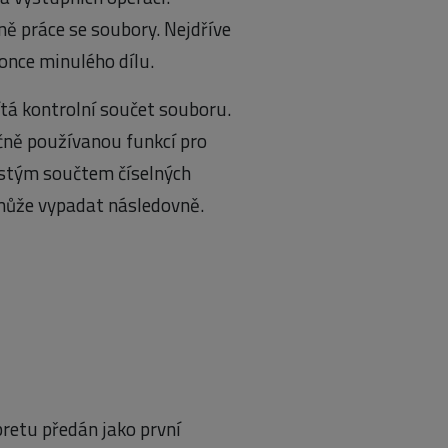
ě práce se soubory. Nejdříve
once minulého dílu.
tá kontrolní součet souboru.
ně používanou funkcí pro
ostým součtem číselných
 může vypadat následovně.
pretu předán jako první