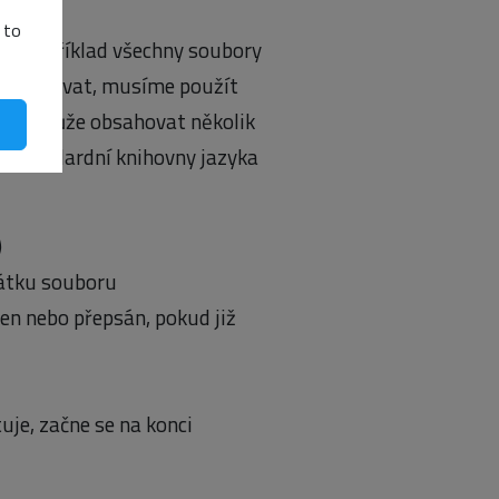
 to
sme například všechny soubory
li zapisovat, musíme použít
který může obsahovat několik
e standardní knihovny jazyka
)
ačátku souboru
řen nebo přepsán, pokud již
uje, začne se na konci