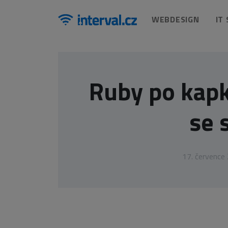
WEBDESIGN
IT
Ruby po kapk
se 
17. července