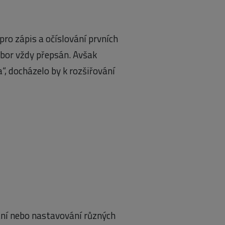
ro zápis a očíslování prvních
ubor vždy přepsán. Avšak
, docházelo by k rozšiřování
vání nebo nastavování různých