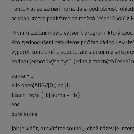
Tentokrát se zaměříme na další podrobnosti ohledn
se však krátce podíváme na možná řešení úkolů z k
Prvním zadáním bylo vytvořit program, který spočí
Pro zjednodušení nebudeme počítat žádnou skuteč
výpočet kontrolního součtu, ale spokojíme se s pr
hodnot jednotlivých bytů. Jedno z možných řešení
suma = 0
File.open(ARGV[0]) do |f|
f.each_byte { |b| suma += b }
end
puts suma
Jak je vidět, otevíráme soubor, jehož název je inter