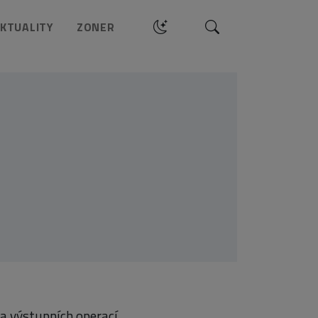
Hledat
KTUALITY
ZONER
a výstupních operací.