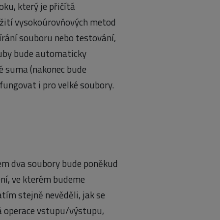
ku, který je přičítá
užití vysokoúrovňových metod
írání souboru nebo testování,
 Ruby bude automaticky
né suma (nakonec bude
p fungovat i pro velké soubory.
zájem dva soubory bude poněkud
ení, ve kterém budeme
ím stejně nevěděli, jak se
dá operace vstupu/výstupu,