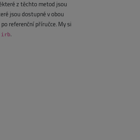
ěkteré z těchto metod jsou
eré jsou dostupné v obou
po referenční příručce. My si
v
.
irb