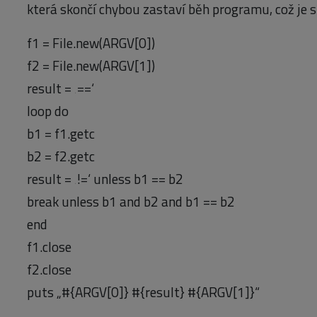
která skončí chybou zastaví běh programu, což je 
f1 = File.new(ARGV[0])
f2 = File.new(ARGV[1])
result = ‚==‘
loop do
b1 = f1.getc
b2 = f2.getc
result = ‚!=‘ unless b1 == b2
break unless b1 and b2 and b1 == b2
end
f1.close
f2.close
puts „#{ARGV[0]} #{result} #{ARGV[1]}“