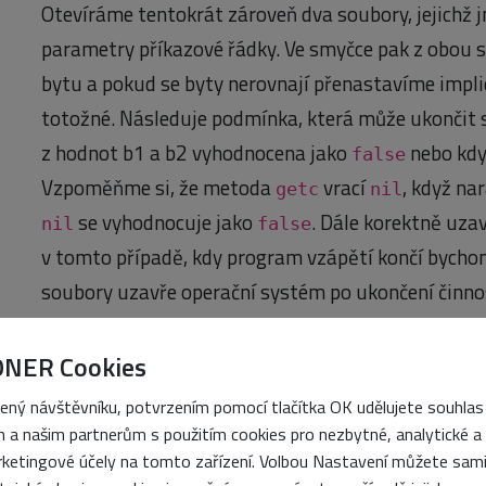
Otevíráme tentokrát zároveň dva soubory, jejichž 
parametry příkazové řádky. Ve smyčce pak z obou
bytu a pokud se byty nerovnají přenastavíme implic
totožné. Následuje podmínka, která může ukončit s
z hodnot b1 a b2 vyhodnocena jako
nebo kdy
false
Vzpoměňme si, že metoda
vrací
, když na
getc
nil
se vyhodnocuje jako
. Dále korektně uza
nil
false
v tomto případě, kdy program vzápětí končí bychom
soubory uzavře operační systém po ukončení činnos
porovnání sama se sebou a s jiným souborem vypa
ONER Cookies
~$ ruby compare.rb compare.rb compare.rb
ený návštěvníku, potvrzením pomocí tlačítka OK udělujete souhlas
compare.rb == compare.rb
 a našim partnerům s použitím cookies pro nezbytné, analytické a
~$ ruby compare.rb compare.rb chksum.rb
ketingové účely na tomto zařízení. Volbou Nastavení můžete sam
compare.rb != chksum.rb