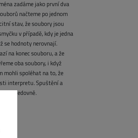
jména zadáme jako první dva
 souborů načteme po jednom
itní stav, že soubory jsou
myčku v případě, kdy je jedna
ž se hodnoty nerovnají.
razí na konec souboru, a že
vřeme oba soubory, i když
 mohli spoléhat na to, že
ti interpretu. Spuštění a
dá následovně.
i