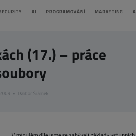
 SECURITY
AI
PROGRAMOVÁNÍ
MARKETING
A
ách (17.) – práce
soubory
 2009
•
Dalibor Šrámek
V minulém díle jsme se zabývali základy vstupních 