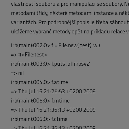
vlastností souboru a pro manipulaci se soubory. N
metodami třídy, některé metodami instance a někt
variantách. Pro podrobnější popis je třeba sáhnout 
ukážeme vybrané metody opět na příkladu relace 
irb(main):002:0> f = File.new(‚test‘, ‚w‘)
=> #<File:test>
irb(main):003:0> f.puts ‚bflmpsvz‘
=> nil
irb(main):004:0> f.atime
=> Thu Jul 16 21:25:53 +0200 2009
irb(main):005:0> f.mtime
=> Thu Jul 16 21:36:13 +0200 2009
irb(main):006:0> f.ctime
=> Thu Jul 16 21:36:13 +0200 2009