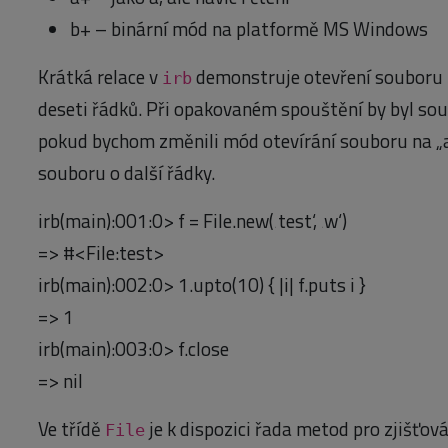
b+ – binární mód na platformě MS Windows
Krátká relace v
demonstruje otevření souboru p
irb
deseti řádků. Při opakovaném spouštění by byl so
pokud bychom změnili mód otevírání souboru na „a“
souboru o další řádky.
irb(main):001:0> f = File.new(‚test‘, ‚w‘)
=> #<File:test>
irb(main):002:0> 1.upto(10) { |i| f.puts i }
=> 1
irb(main):003:0> f.close
=> nil
Ve třídě
je k dispozici řada metod pro zjišťo
File