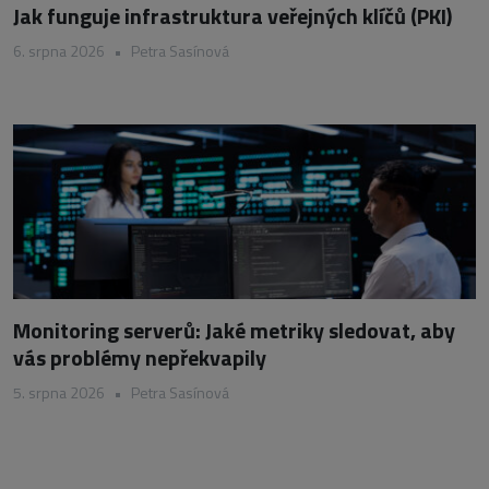
Jak funguje infrastruktura veřejných klíčů (PKI)
6. srpna 2026
•
Petra Sasínová
Monitoring serverů: Jaké metriky sledovat, aby
vás problémy nepřekvapily
5. srpna 2026
•
Petra Sasínová