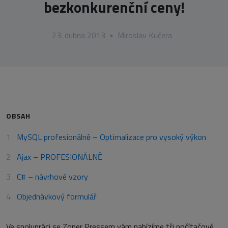
bezkonkurenční ceny!
23. dubna 2013
•
Miroslav Kučera
OBSAH
MySQL profesionálně – Optimalizace pro vysoký výkon
Ajax – PROFESIONÁLNĚ
C# – návrhové vzory
Objednávkový formulář
Ve spolupráci se Zoner Pressem vám nabízíme tři počítačové