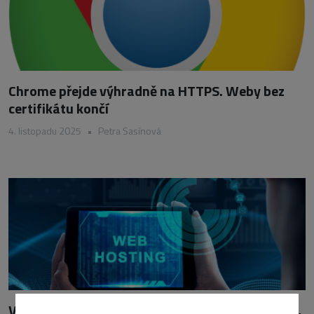
Chrome přejde výhradně na HTTPS. Weby bez
certifikátu končí
4. listopadu 2025
•
Petra Sasínová
Výběr správného hostingu: Sdílený hosting, VPS,