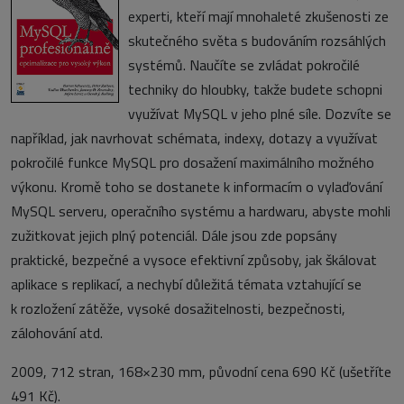
experti, kteří mají mnohaleté zkušenosti ze
skutečného světa s budováním rozsáhlých
systémů. Naučíte se zvládat pokročilé
techniky do hloubky, takže budete schopni
využívat MySQL v jeho plné síle. Dozvíte se
například, jak navrhovat schémata, indexy, dotazy a využívat
pokročilé funkce MySQL pro dosažení maximálního možného
výkonu. Kromě toho se dostanete k informacím o vylaďování
MySQL serveru, operačního systému a hardwaru, abyste mohli
zužitkovat jejich plný potenciál. Dále jsou zde popsány
praktické, bezpečné a vysoce efektivní způsoby, jak škálovat
aplikace s replikací, a nechybí důležitá témata vztahující se
k rozložení zátěže, vysoké dosažitelnosti, bezpečnosti,
zálohování atd.
2009, 712 stran, 168×230 mm, původní cena 690 Kč (ušetříte
491 Kč).