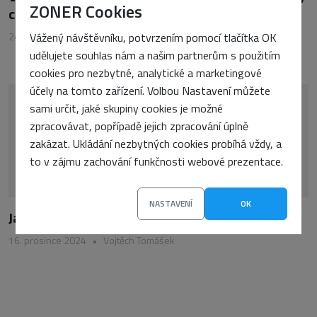
ZONER Cookies
cloud – co je pro vás nejlepší?
24. října 2025
•
Petra Sasínová
Vážený návštěvníku, potvrzením pomocí tlačítka OK
udělujete souhlas nám a našim partnerům s použitím
cookies pro nezbytné, analytické a marketingové
účely na tomto zařízení. Volbou Nastavení můžete
sami určit, jaké skupiny cookies je možné
zpracovávat, popřípadě jejich zpracování úplně
zakázat. Ukládání nezbytných cookies probíhá vždy, a
to v zájmu zachování funkčnosti webové prezentace.
NASTAVENÍ
OK
Jak rozšířit úložiště Macu za pětinovou cenu?
16. prosince 2024
•
Vojtěch Tomášek