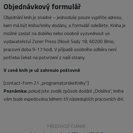
Objednávkový formulář
Objednání knih je snadné – jednoduše pouze vyplňte adresu,
kam má být kniha/knihy dodány, a formulář odešlete. Kniha je
možné zaslat na dobírku nebo osobně vyzvednout ve
vydavatelství Zoner Press (Nové Sady 18, 60200 Brno,
pracovní doba 9-17 hod). V případě osobního odběru není
potřeba čekat na potvrzení z naší strany.
V ceně knih je už zahrnulo poštovné
[contact-form 21 „programatorskeKnihy“]
Poznámka:
pokud jste zvolili způsob dodání „Dobírka“, kniha
vám bude expedována během tří následujících pracovních dní.
PŘEDCHOZÍ ČLÁNEK