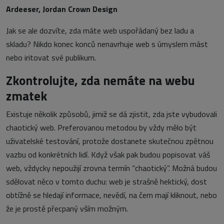
Ardeeser, Jordan Crown Design
Jak se ale dozvíte, zda máte web uspořádaný bez ladu a
skladu? Nikdo konec konců nenavrhuje web s úmyslem mást
nebo iritovat své publikum.
Zkontrolujte, zda nemáte na webu
zmatek
Existuje několik způsobů, jimiž se dá zjistit, zda jste vybudovali
chaotický web. Preferovanou metodou by vždy mělo být
uživatelské testování, protože dostanete skutečnou zpětnou
vazbu od konkrétních lidí. Když však pak budou popisovat váš
web, vždycky nepoužijí zrovna termín “chaotický”. Možná budou
sdělovat něco v tomto duchu: web je strašně hektický, dost
obtížně se hledají informace, nevědí, na čem mají kliknout, nebo
že je prostě přecpaný vším možným.