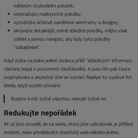
odlišným stylováním položek;
odstraňujte nadbytečné položky;
vytvářejte účelově zaměřené wireframy a designy;
skrývejte detailnější, méně důležité položky, mějte však
solidní a jasnou navigaci, aby byly tyto položky
“odhalitelné”.
Když máte na jedné jediné stránce příliš “důležitých” informací,
všechny bojují o pozornost návštěvníků, ti jsou tím pak často
rozptylováni a skutečný účel se vytrácí. Nejlépe to vyslovil Art
Webb, když vystihl očividné:
Budete-li mít tučně všechno, nebude tučně nic.
Redukujte nepořádek
Ať už jste usoudili, že na webu, který jste vybudovali, je přílišný
zmatek, nebo předěláváte chaotický web někoho jiného,