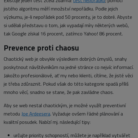
Existuje jeden test zcela zdarma:
test nepořádku
; pomocí
jistého algoritmu měří množství nepořádku. Podle jejich
výzkumu, je-li nepořádek pod 50 procenty, je to dobré. Abyste
si udělali představu o tom, jak vypadají míry některých webů,
tak Google získal 16 procent, zatímco Yahoo! 86 procent.
Prevence proti chaosu
Chaotický web je obvykle výsledkem dobrých úmyslů, snahy
poskytnout návštěvníkům na jedné stránce co nejvíc informací.
Jakožto profesionálové, ať my nebo klienti, cítíme, že jisté věci
je třeba zdůraznit. Pokud však do této kategorie spadá příliš
mnoho věcí, snadno se stane, že pak zavládne chaos.
Aby se web nestal chaotickým, je možné využít preventivní
metodu
Joe Ardeesera
. Vyžaduje ovšem řádné plánování a
kvalitní posudek. Nabízí mj. následující tipy:
určujte priority schopností, můžete je například vytvářet