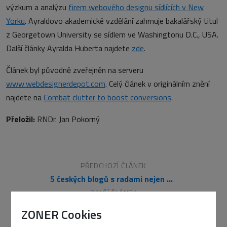
výzkum a analýzu
firem webového designu sídlících v New
Yorku
. Ayraldovo akademické vzdělání zahrnuje bakalářský titul
z Georgetown University se sídlem ve Washingtonu D.C., USA.
Další články Ayralda Huberta najdete
zde
.
Článek byl původně zveřejněn na serveru
www.webdesignerdepot.com
. Celý článek v originálním znění
najdete na
Combat clutter to boost conversions
.
Přeložil:
RNDr. Jan Pokorný
PŘEDCHOZÍ ČLÁNEK
5 českých blogů s radami nejen o web copywritingu
DALŠÍ ČLÁNEK
11 tipů jak vybudovat portfolio jako freelancer
ZONER Cookies