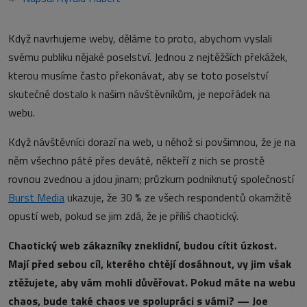
Když navrhujeme weby, děláme to proto, abychom vyslali
svému publiku nějaké poselství. Jednou z nejtěžších překážek,
kterou musíme často překonávat, aby se toto poselství
skutečně dostalo k našim návštěvníkům, je nepořádek na
webu.
Když návštěvníci dorazí na web, u něhož si povšimnou, že je na
něm všechno páté přes deváté, někteří z nich se prostě
rovnou zvednou a jdou jinam; průzkum podniknutý společností
Burst Media
ukazuje, že 30 % ze všech respondentů okamžitě
opustí web, pokud se jim zdá, že je příliš chaotický.
Chaotický web zákazníky zneklidní, budou cítit úzkost.
Mají před sebou cíl, kterého chtějí dosáhnout, vy jim však
ztěžujete, aby vám mohli důvěřovat. Pokud máte na webu
chaos, bude také chaos ve spolupráci s vámi? — Joe