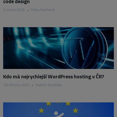
code design
6. ledna 2026
•
Petra Sasínová
Kdo má nejrychlejší WordPress hosting v ČR?
18. března 2025
•
Vojtěch Tomášek