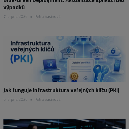
výpadků
7. srpna 2026
•
Petra Sasínová
Jak funguje infrastruktura veřejných klíčů (PKI)
6. srpna 2026
•
Petra Sasínová