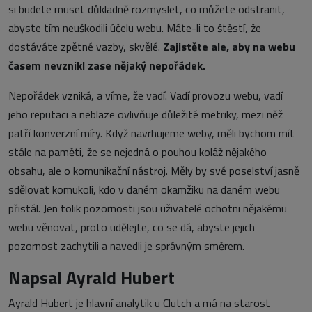
si budete muset důkladně rozmyslet, co můžete odstranit,
abyste tím neuškodili účelu webu. Máte-li to štěstí, že
dostáváte zpětné vazby, skvělé.
Zajistěte ale, aby na webu
časem nevznikl zase nějaký nepořádek.
Nepořádek vzniká, a víme, že vadí. Vadí provozu webu, vadí
jeho reputaci a neblaze ovlivňuje důležité metriky, mezi něž
patří konverzní míry. Když navrhujeme weby, měli bychom mít
stále na paměti, že se nejedná o pouhou koláž nějakého
obsahu, ale o komunikační nástroj. Měly by své poselství jasně
sdělovat komukoli, kdo v daném okamžiku na daném webu
přistál. Jen tolik pozornosti jsou uživatelé ochotni nějakému
webu věnovat, proto udělejte, co se dá, abyste jejich
pozornost zachytili a navedli je správným směrem.
Napsal Ayrald Hubert
Ayrald Hubert je hlavní analytik u Clutch a má na starost