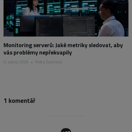
Monitoring serverů: Jaké metriky sledovat, aby
vás problémy nepřekvapily
5. srpna 2026
•
Petra Sasínová
1 komentář