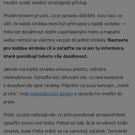
musíte zvolit vhodný strategický přístup.
Prvním krokem je určit, co je opravdu důležité. Jsou tací, co
věří, že každá stránka musí být přístupná z každé stránky —
toho lze dosáhnout dobře uspořádanými menu a mapami
webu; nemusí se všechno vecpat do jediné stránky.
Nastavte
pro každou stránku cíl a zařaďte na ni jen ty informace,
které pomáhají tohoto cíle dosáhnout.
Jakmile má každá stránka určenou prioritu, začněte
minimalizovat. Vyhoďte bez slitování vše, co není nezbytné
k dosažení cíle dané stránky. Přijměte za svou koncepci „méně
je více“, tedy
minimalistický design
a opravdu ho uveďte do
praxe.
Poté, co jste odřezali vše, co jste považovali za nepotřebné,
spusťte znovu své testy. Pokud se zdá, že je ve věcech stále
zmatek, bude třeba vrátit se na samotný začátek. Tentokrát