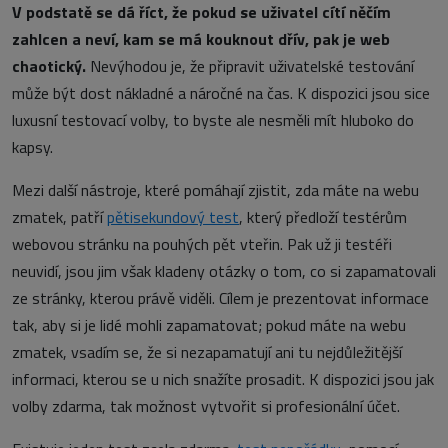
V podstatě se dá říct, že pokud se uživatel cítí něčím
zahlcen a neví, kam se má kouknout dřív, pak je web
chaotický.
Nevýhodou je, že připravit uživatelské testování
může být dost nákladné a náročné na čas. K dispozici jsou sice
luxusní testovací volby, to byste ale nesměli mít hluboko do
kapsy.
Mezi další nástroje, které pomáhají zjistit, zda máte na webu
zmatek, patří
pětisekundový test
, který předloží testérům
webovou stránku na pouhých pět vteřin. Pak už ji testéři
neuvidí, jsou jim však kladeny otázky o tom, co si zapamatovali
ze stránky, kterou právě viděli. Cílem je prezentovat informace
tak, aby si je lidé mohli zapamatovat; pokud máte na webu
zmatek, vsadím se, že si nezapamatují ani tu nejdůležitější
informaci, kterou se u nich snažíte prosadit. K dispozici jsou jak
volby zdarma, tak možnost vytvořit si profesionální účet.