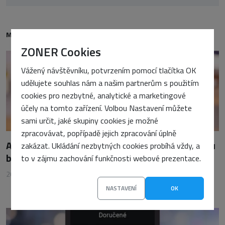
MOHLO BY VÁS TAKÉ ZAJÍMAT
ZONER Cookies
Vážený návštěvníku, potvrzením pomocí tlačítka OK
udělujete souhlas nám a našim partnerům s použitím
cookies pro nezbytné, analytické a marketingové
účely na tomto zařízení. Volbou Nastavení můžete
sami určit, jaké skupiny cookies je možné
zpracovávat, popřípadě jejich zpracování úplně
AI SEO ve WordPressu: Automatizace meta tagů
zakázat. Ukládání nezbytných cookies probíhá vždy, a
bez vlastních API klíčů
to v zájmu zachování funkčnosti webové prezentace.
20. dubna 2026
•
Vojtěch Tomášek
NASTAVENÍ
OK