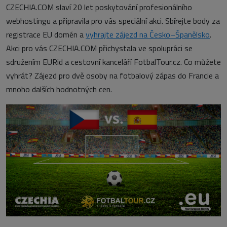
CZECHIA.COM slaví 20 let poskytování profesionálního
webhostingu a připravila pro vás speciální akci. Sbírejte body za
registrace EU domén a
vyhrajte zájezd na Česko–Španělsko
.
Akci pro vás CZECHIA.COM přichystala ve spolupráci se
sdružením EURid a cestovní kanceláří FotbalTour.cz. Co můžete
vyhrát? Zájezd pro dvě osoby na fotbalový zápas do Francie a
mnoho dalších hodnotných cen.