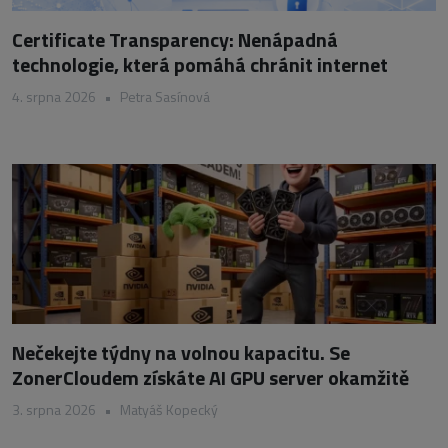
Certificate Transparency: Nenápadná
technologie, která pomáhá chránit internet
4. srpna 2026
•
Petra Sasínová
Nečekejte týdny na volnou kapacitu. Se
ZonerCloudem získáte AI GPU server okamžitě
3. srpna 2026
•
Matyáš Kopecký