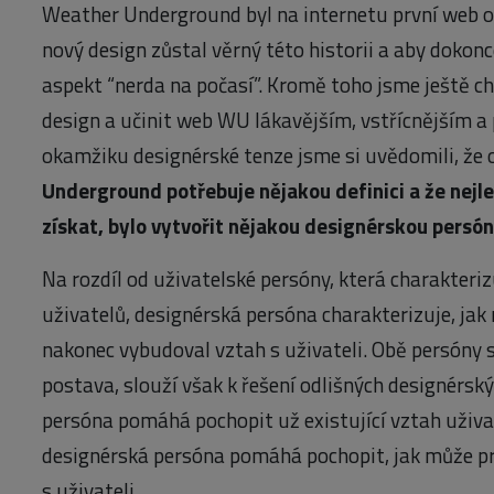
Weather Underground byl na internetu první web o 
nový design zůstal věrný této historii a aby dokonce
aspekt “nerda na počasí”. Kromě toho jsme ještě c
design a učinit web WU lákavějším, vstřícnějším a
okamžiku designérské tenze jsme si uvědomili, ž
Underground potřebuje nějakou definici a že nejlep
získat, bylo vytvořit nějakou designérskou persón
Na rozdíl od uživatelské persóny, která charakteriz
uživatelů, designérská persóna charakterizuje, ja
nakonec vybudoval vztah s uživateli. Obě persóny se
postava, slouží však k řešení odlišných designérsk
persóna pomáhá pochopit už existující vztah uživa
designérská persóna pomáhá pochopit, jak může 
s uživateli.