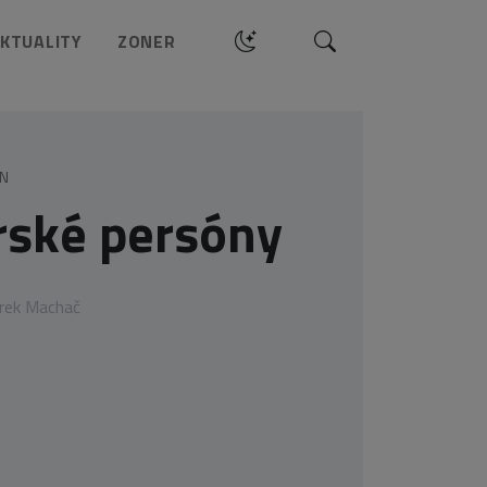
Hledat
KTUALITY
ZONER
GN
rské persóny
rek Machač