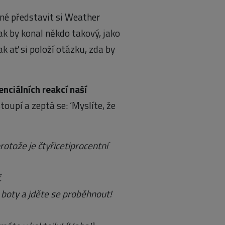
né představit si Weather
ak by konal někdo takový, jako
k ať si položí otázku, zda by
nciálních reakcí naší
oupí a zeptá se: ‘Myslíte, že
otože je čtyřicetiprocentní
.
 boty a jděte se proběhnout!