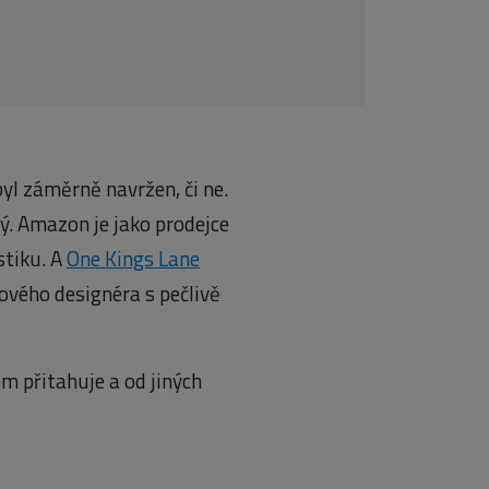
l záměrně navržen, či ne.
ký. Amazon je jako prodejce
stiku. A
One Kings Lane
ového designéra s pečlivě
em přitahuje a od jiných