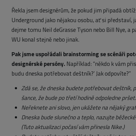
Řekla jsem designérům, že pokud jim připadá obtíž
Underground jako nějakou osobu, ať si představí, j
dejme tomu Neil deGrasse Tyson nebo Bill Nye, a pa
WU konal stejně nebo jinak.
Pak jsme uspořádali brainstorming se scénáři pote
designérské persóny.
Například: “někdo k vám přist
budu dneska potřebovat deštník?’ Jak odpovíte?”
Zdá se, že dneska budete potřebovat deštník, pr
šance, že bude po třetí hodině odpoledne pršet.
Neřeknete ani slovo, jen ukážete na nějaký graf
Dneska bude slunečno a teplo, nazujte běžecké
(Tuto aktualizaci počasí vám přinesla Nike.)