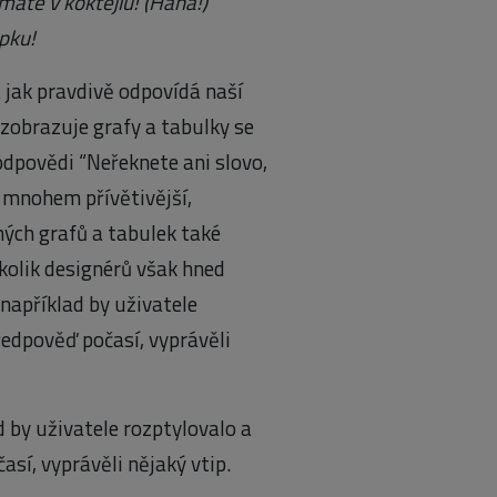
máte v koktejlu! (Haha!)
pku!
a jak pravdivě odpovídá naší
zobrazuje grafy a tabulky se
dpovědi “Neřeknete ani slovo,
e mnohem přívětivější,
ých grafů a tabulek také
kolik designérů však hned
například by uživatele
ředpověď počasí, vyprávěli
 by uživatele rozptylovalo a
sí, vyprávěli nějaký vtip.