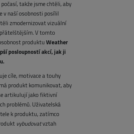
počasí, takže jsme chtěli, aby
 v naší osobnosti posílil
htěli zmodernizovat vizuální
 přátelštějším. V tomto
e osobnost produktu
Weather
ší posloupností akcí, jak ji
u.
uje cíle, motivace a touhy
k má produkt komunikovat, aby
 artikulují jako fiktivní
ých problémů. Uživatelská
tele k produktu, zatímco
produkt
vybudovat
vztah