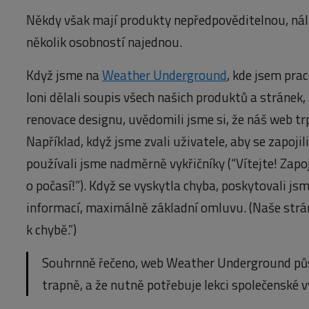
Někdy však mají produkty nepředpověditelnou, ná
několik osobností najednou.
Když jsme na
Weather Underground
, kde jsem pra
loni dělali soupis všech našich produktů a stránek, 
renovace designu, uvědomili jsme si, že náš web t
Například, když jsme zvali uživatele, aby se zapojil
používali jsme nadměrně vykřičníky (“Vítejte! Zapo
o počasí!”). Když se vyskytla chyba, poskytovali j
informací, maximálně základní omluvu. (Naše strá
k chybě.”)
Souhrnně řečeno, web Weather Underground půs
trapně, a že nutně potřebuje lekci společenské v