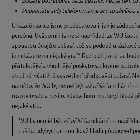
Budete potřebovat větší deštník, než je ten, co 
Popadněte svůj telefon, máme pro to skvělou a
U každé reakce jsme prodebatovali, jak je žádoucí 
persóně. Uvědomili jsme si například, že WU často 
spoustou údajů o počasí, což se podobá ukázkové o
jen ukážete na nějaký graf”. Rozhodli jsme, že bud
přátelštější a vhodnější poskytovat kromě podrobn
stručná, výstižná vysvětlení předpovědí počasí. Ně
namítlo, že WU by neměl být
až příliš
familiární — 
rozptylovalo a rušilo, kdybychom mu, když hledá p
nějaký vtip.
WU by neměl být
až příliš
familiární — například
rušilo, kdybychom mu, když hledá předpověď poča