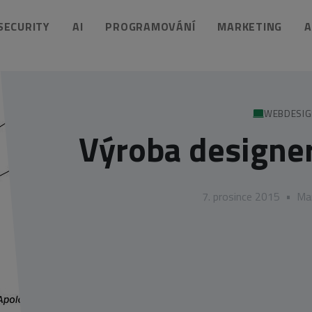
 SECURITY
AI
PROGRAMOVÁNÍ
MARKETING
A
WEBDESI
Výroba designe
7. prosince 2015
•
Ma