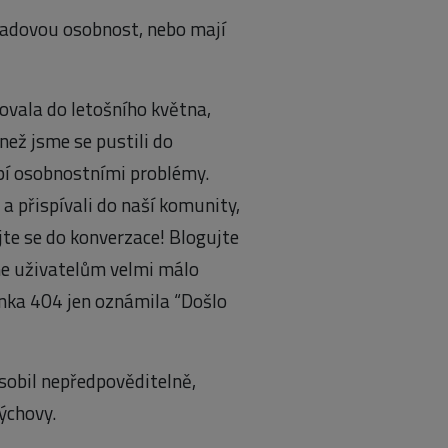
ladovou osobnost, nebo mají
covala do letošního května,
než jsme se pustili do
rpí osobnostními problémy.
i a přispívali do naší komunity,
jte se do konverzace! Blogujte
sme uživatelům velmi málo
nka 404 jen oznámila “Došlo
obil nepředpověditelně,
ýchovy.