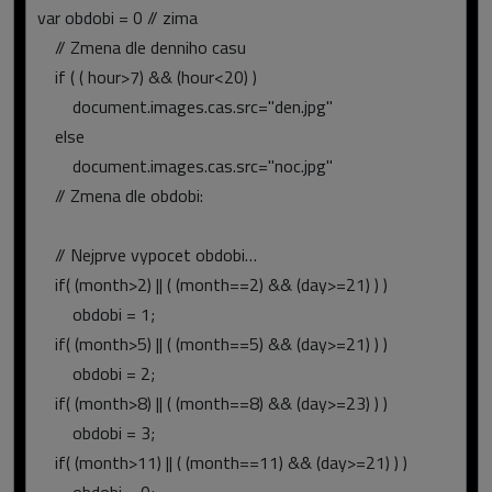
var obdobi = 0
// zima
// Zmena dle denniho casu
if ( ( hour>7) && (hour<20) )
document.images.cas.src="den.jpg"
else
document.images.cas.src="noc.jpg"
// Zmena dle obdobi:
// Nejprve vypocet obdobi…
if( (month>2) || ( (month==2) && (day>=21) ) )
obdobi = 1;
if( (month>5) || ( (month==5) && (day>=21) ) )
obdobi = 2;
if( (month>8) || ( (month==8) && (day>=23) ) )
obdobi = 3;
if( (month>11) || ( (month==11) && (day>=21) ) )