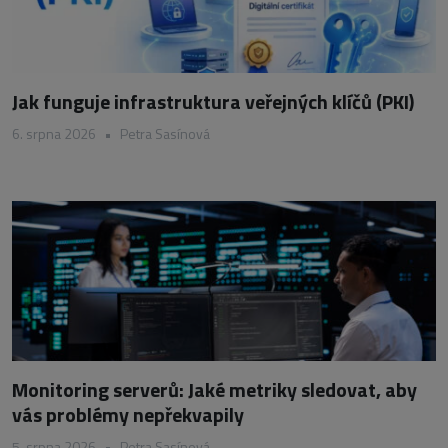
Jak funguje infrastruktura veřejných klíčů (PKI)
6. srpna 2026
•
Petra Sasínová
Monitoring serverů: Jaké metriky sledovat, aby
vás problémy nepřekvapily
5. srpna 2026
•
Petra Sasínová