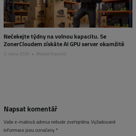
Nečekejte týdny na volnou kapacitu. Se
ZonerCloudem získáte AI GPU server okamžitě
3. srpna 2026
•
Matyáš Kopecký
Napsat komentář
Vaše e-mailová adresa nebude zveřejněna.
Vyžadované
informace jsou označeny
*