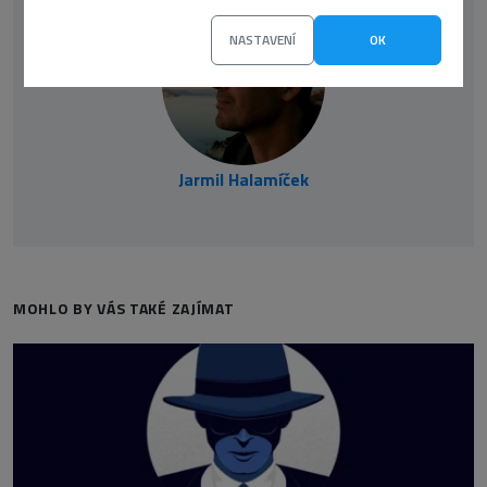
NASTAVENÍ
OK
Jarmil Halamíček
MOHLO BY VÁS TAKÉ ZAJÍMAT