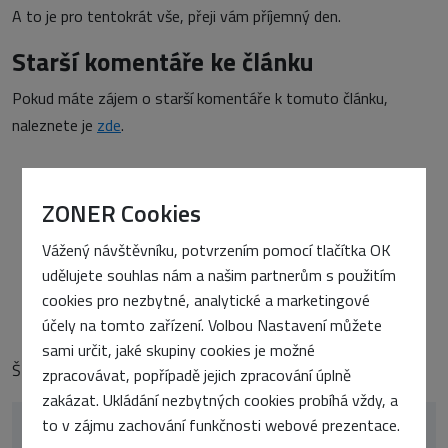
A to je pro tentokrát vše, přeji vám příjemný den.
Starší komentáře ke článku
Pokud máte zájem o starší komentáře k tomuto článku,
naleznete je
zde
.
ZONER Cookies
PŘEDCHOZÍ ČLÁNEK
ImageReady 3 - jednou měř a kolikrát chceš řež
Vážený návštěvníku, potvrzením pomocí tlačítka OK
DALŠÍ ČLÁNEK
udělujete souhlas nám a našim partnerům s použitím
Macromedia Flash 5 a práce s XML
cookies pro nezbytné, analytické a marketingové
účely na tomto zařízení. Volbou Nastavení můžete
sami určit, jaké skupiny cookies je možné
Štítky:
Články
zpracovávat, popřípadě jejich zpracování úplně
zakázat. Ukládání nezbytných cookies probíhá vždy, a
to v zájmu zachování funkčnosti webové prezentace.