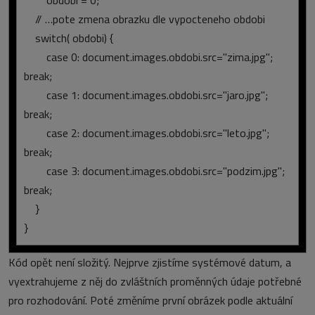
obdobi = 0;
// …pote zmena obrazku dle vypocteneho obdobi
switch( obdobi) {
case 0: document.images.obdobi.src="zima.jpg";
break;
case 1: document.images.obdobi.src="jaro.jpg";
break;
case 2: document.images.obdobi.src="leto.jpg";
break;
case 3: document.images.obdobi.src="podzim.jpg";
break;
}
}
Kód opět není složitý. Nejprve zjistíme systémové datum, a
vyextrahujeme z něj do zvláštních proměnných údaje potřebné
pro rozhodování. Poté změníme první obrázek podle aktuální