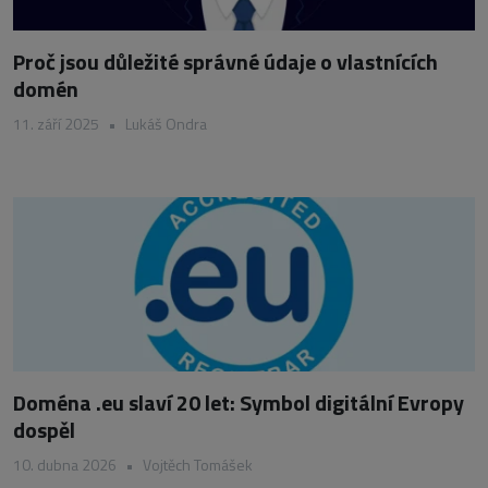
Proč jsou důležité správné údaje o vlastnících
domén
11. září 2025
•
Lukáš Ondra
Doména .eu slaví 20 let: Symbol digitální Evropy
dospěl
10. dubna 2026
•
Vojtěch Tomášek