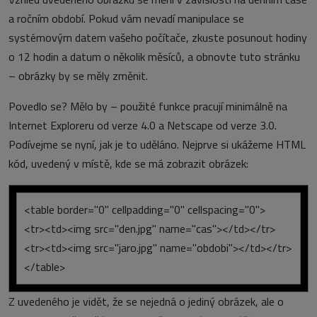
a ročním období. Pokud vám nevadí manipulace se
systémovým datem vašeho počítače, zkuste posunout hodiny
o 12 hodin a datum o několik měsíců, a obnovte tuto stránku
– obrázky by se měly změnit.
Povedlo se? Mělo by – použité funkce pracují minimálně na
Internet Exploreru od verze 4.0 a Netscape od verze 3.0.
Podívejme se nyní, jak je to uděláno. Nejprve si ukážeme HTML
kód, uvedený v místě, kde se má zobrazit obrázek:
<table border="0" cellpadding="0" cellspacing="0">
<tr><td><img src="den.jpg" name="cas"></td></tr>
<tr><td><img src="jaro.jpg" name="obdobi"></td></tr>
</table>
Z uvedeného je vidět, že se nejedná o jediný obrázek, ale o