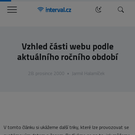
Menu
Hledat
Vzhled části webu podle
aktuálního ročního období
28. prosince 2000
•
Jarmil Halamíček
V tomto článku si ukážeme další triky, které lze provozovat se