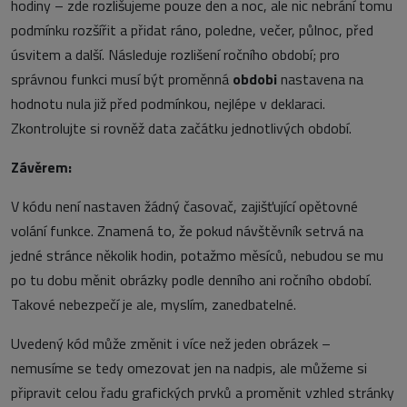
hodiny – zde rozlišujeme pouze den a noc, ale nic nebrání tomu
podmínku rozšířit a přidat ráno, poledne, večer, půlnoc, před
úsvitem a další. Následuje rozlišení ročního období; pro
správnou funkci musí být proměnná
obdobi
nastavena na
hodnotu nula již před podmínkou, nejlépe v deklaraci.
Zkontrolujte si rovněž data začátku jednotlivých období.
Závěrem:
V kódu není nastaven žádný časovač, zajišťující opětovné
volání funkce. Znamená to, že pokud návštěvník setrvá na
jedné stránce několik hodin, potažmo měsíců, nebudou se mu
po tu dobu měnit obrázky podle denního ani ročního období.
Takové nebezpečí je ale, myslím, zanedbatelné.
Uvedený kód může změnit i více než jeden obrázek –
nemusíme se tedy omezovat jen na nadpis, ale můžeme si
připravit celou řadu grafických prvků a proměnit vzhled stránky