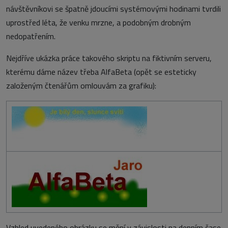
návštěvníkovi se špatně jdoucími systémovými hodinami tvrdili
uprostřed léta, že venku mrzne, a podobným drobným
nedopatřením.
Nejdříve ukázka práce takového skriptu na fiktivním serveru,
kterému dáme název třeba AlfaBeta (opět se esteticky
založeným čtenářům omlouvám za grafiku):
Vzhled uvedeného obrázku se mění v závislosti na denním čase