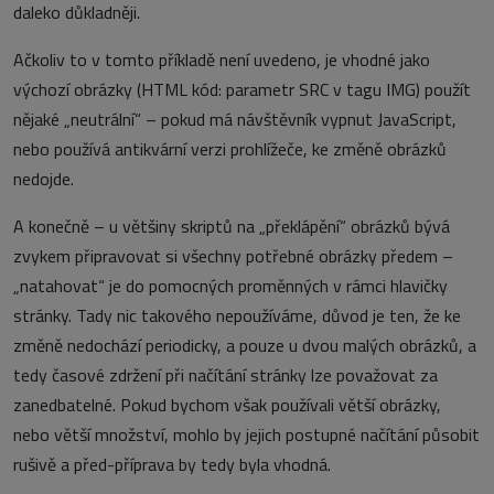
daleko důkladněji.
Ačkoliv to v tomto příkladě není uvedeno, je vhodné jako
výchozí obrázky (HTML kód: parametr SRC v tagu IMG) použít
nějaké „neutrální“ – pokud má návštěvník vypnut JavaScript,
nebo používá antikvární verzi prohlížeče, ke změně obrázků
nedojde.
A konečně – u většiny skriptů na „překlápění“ obrázků bývá
zvykem připravovat si všechny potřebné obrázky předem –
„natahovat“ je do pomocných proměnných v rámci hlavičky
stránky. Tady nic takového nepoužíváme, důvod je ten, že ke
změně nedochází periodicky, a pouze u dvou malých obrázků, a
tedy časové zdržení při načítání stránky lze považovat za
zanedbatelné. Pokud bychom však používali větší obrázky,
nebo větší množství, mohlo by jejich postupné načítání působit
rušivě a před-příprava by tedy byla vhodná.