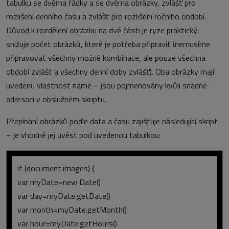
tabulku se dvěma řádky a se dvěma obrázky, zvlášť pro
rozlišení denního času a zvlášť pro rozlišení ročního období.
Důvod k rozdělení obrázku na dvě části je ryze praktický:
snižuje počet obrázků, které je potřeba připravit (nemusíme
připravovat všechny možné kombinace, ale pouze všechna
období zvlášť a všechny denní doby zvlášť). Oba obrázky mají
uvedenu vlastnost name – jsou pojmenovány kvůli snadné
adresaci v obslužném skriptu.
Přepínání obrázků podle data a času zajišťuje následující skript
– je vhodné jej uvést pod uvedenou tabulkou:
if (document.images) {
var myDate=new Date()
var day=myDate.getDate()
var month=myDate.getMonth()
var hour=myDate.getHours()