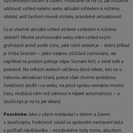
systémovým datem a časem. Podíváme se na to, jak můžeme
udržovat vzhled našeho webu aktuální vzhledem k ročnímu
období, aniž bychom museli stránky pravidelně aktualizovat.
Co je vlastně aktuální vzhled stránek vzhledem k ročnímu
období? Mnohé profesionální weby mění vzhled svých
grafických prvků podle toho, jaké roční období je – dobrý příklad
je třeba Seznam – jádro nadpisu zůstává zachováno, ale
například na podzim pokryje nápis Seznam listí, v zimě sníh a
podobně. Na velkých webech většinou bývá někdo, kdo se o
takovou aktualizaci stará, pokud však chceme podobnou
funkčnost docílit i na webu, na jehož správu nemáme mnoho
času, nezbývá nám než sáhnout k nějaké automatizaci – a
JavaScript je na to jak dělaný.
Poznámka:
Jako u všech manipulací s datem a časem
v JavaScriptu, funkčnost závisí na správném nastavení data
v počítači návštěvníka – nezabráníme tedy tomu, abychom