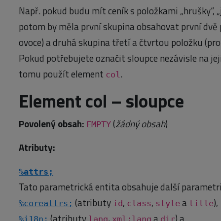
Např. pokud budu mít ceník s položkami „hrušky“, „ja
potom by měla první skupina obsahovat první dvě p
ovoce) a druhá skupina třetí a čtvrtou položku (pro
Pokud potřebujete označit sloupce nezávisle na jej
tomu použít element
.
col
Element col – sloupce
Povolený obsah:
(
žádný obsah
)
EMPTY
Atributy:
%attrs;
Tato parametrická entita obsahuje další parametri
(atributy
,
,
a
),
%coreattrs;
id
class
style
title
(atributy
,
a
) a
%i18n;
lang
xml:lang
dir