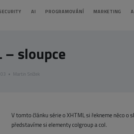
 SECURITY
AI
PROGRAMOVÁNÍ
MARKETING
A
 – sloupce
003
•
Martin Snížek
V tomto článku série o XHTML si řekneme něco o sl
představíme si elementy colgroup a col.