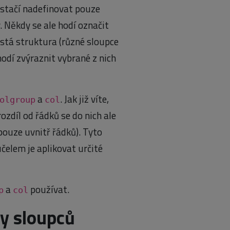
e stačí nadefinovat pouze
 Někdy se ale hodí označit
jistá struktura (různé sloupce
odí zvýraznit vybrané z nich
a
. Jak již víte,
olgroup
col
rozdíl od řádků se do nich ale
pouze uvnitř řádků). Tyto
čelem je aplikovat určité
a
používat.
p
col
y sloupců