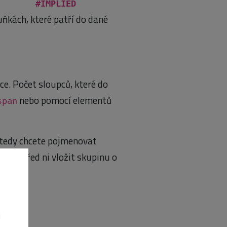
ne) #IMPLIED
uňkách, které patří do dané
ce. Počet sloupců, které do
nebo pomocí elementů
span
 tedy chcete pojmenovat
eště před ni vložit skupinu o
i