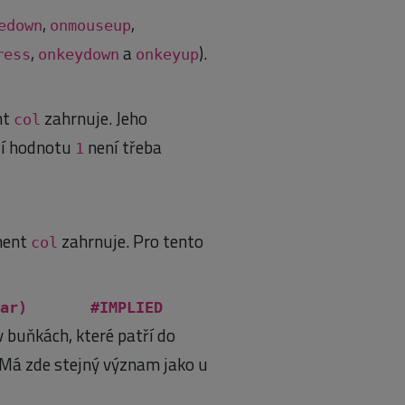
,
,
edown
onmouseup
,
a
).
ress
onkeydown
onkeyup
nt
zahrnuje. Jeho
col
ozí hodnotu
není třeba
1
ement
zahrnuje. Pro tento
col
|char) #IMPLIED
 buňkách, které patří do
 Má zde stejný význam jako u