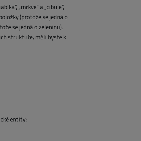
blka“, „mrkve“ a „cibule“,
oložky (protože se jedná o
tože se jedná o zeleninu).
ich struktuře, měli byste k
cké entity: