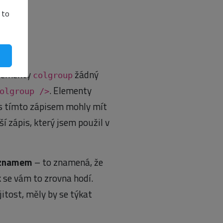
 to
oup>
elementy
žádný
colgroup
. Elementy
olgroup />
 s tímto zápisem mohly mít
í zápis, který jsem použil v
ýznamem
– to znamená, že
 se vám to zrovna hodí.
itost, měly by se týkat