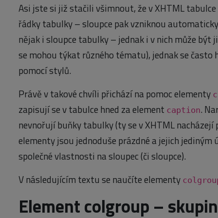
Asi jste si již stačili všimnout, že v XHTML tabulc
řádky tabulky – sloupce pak vzniknou automaticky.
nějak i sloupce tabulky – jednak i v nich může být 
se mohou týkat různého tématu), jednak se často h
pomocí stylů.
Právě v takové chvíli přichází na pomoc elementy
c
zapisují se v tabulce hned za element
. Na
caption
nevnořují buňky tabulky (ty se v XHTML nacházejí 
elementy jsou jednoduše prázdné a jejich jediným ú
společné vlastnosti na sloupec (či sloupce).
V následujícím textu se naučíte elementy
colgrou
Element colgroup – skupin