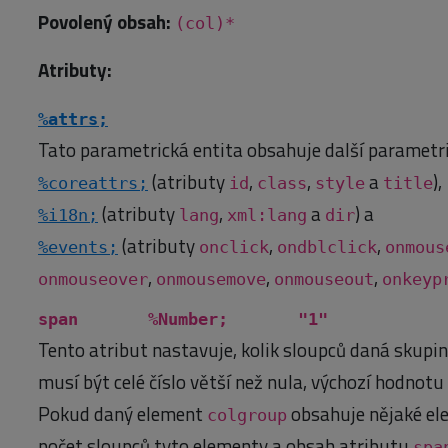
Povolený obsah:
(col)*
Atributy:
%attrs;
Tato parametrická entita obsahuje další parametri
(atributy
,
,
a
),
%coreattrs;
id
class
style
title
(atributy
,
a
) a
%i18n;
lang
xml:lang
dir
(atributy
,
,
%events;
onclick
ondblclick
onmous
,
,
,
onmouseover
onmousemove
onmouseout
onkeyp
span %Number; "1"
Tento atribut nastavuje, kolik sloupců daná skupi
musí být celé číslo větší než nula, výchozí hodnotu
Pokud daný element
obsahuje nějaké e
colgroup
počet sloupců tyto elementy a obsah atributu
spa