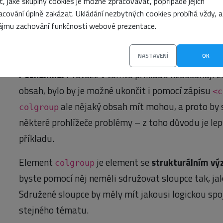
it, jaké skupiny cookies je možné zpracovávat, popřípadě jejich
<colgroup span=“9″></colgroup>
acování úplně zakázat. Ukládání nezbytných cookies probíhá vždy, a
<colgroup span=“11″ id=“nase-sloupce“></colgr
ájmu zachování funkčnosti webové prezentace.
…
</table>
NASTAVENÍ
OK
Poznámka:
Protože v tomto příkladu neobsahují 
obsah, bylo by je možné ukončit i pomocí zápisu
<c
ale nějaký obsah mít mohou, a proto by
colgroup
některé prohlížeče problémy – z toho důvodu je lepš
příkladu.
Element
je element se
strukturálním v
colgroup
byste pomocí něj neměli sdružovat sloupce tak, jak
Sdružené sloupce by měly mít jakousi logickou spoj
stejného tématu.