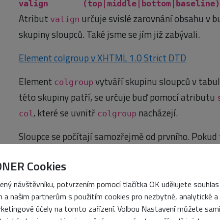
valign (top|middle|bottom|baseli
Atribut
určuje svislé zarovnání obsahu v b
valign
skupiny sloupců. Také jsme se jím již zabývali.
Element colgroup v XHTML 1.0 Strict DTD
Element
vytváří skupinu sloupců v tabul
colgroup
této skupiny patří, se určuje buď pomocí atributu
, které se uvnitř
nacházejí.
col
colgroup
Sloupce se počítají samozřejmě od prvního. Pokud
skupinu od desátého k dvacátému sloupci, musíte j
ONER Cookies
devíti sloupcích:
ený návštěvníku, potvrzením pomocí tlačítka OK udělujete souhlas
<table …>
 a našim partnerům s použitím cookies pro nezbytné, analytické a
<caption>…</caption>
ketingové účely na tomto zařízení. Volbou Nastavení můžete sam