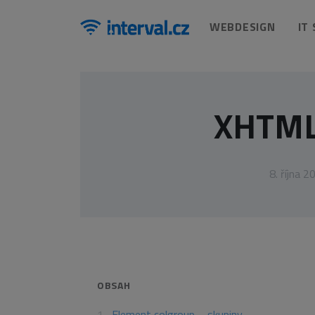
WEBDESIGN
IT
XHTML
8. října 2
OBSAH
Element colgroup – skupiny