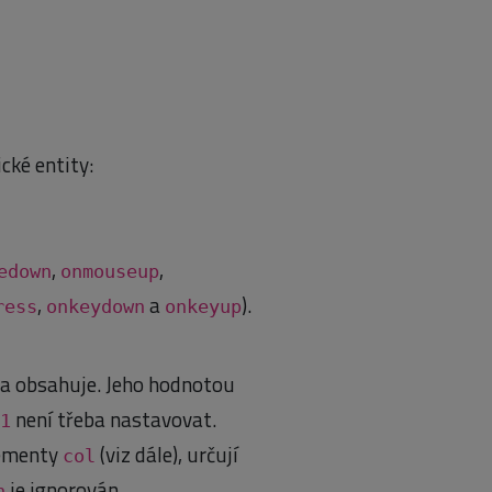
cké entity:
,
,
edown
onmouseup
,
a
).
ress
onkeydown
onkeyup
na obsahuje. Jeho hodnotou
není třeba nastavovat.
1
lementy
(viz dále), určují
col
je ignorován.
n