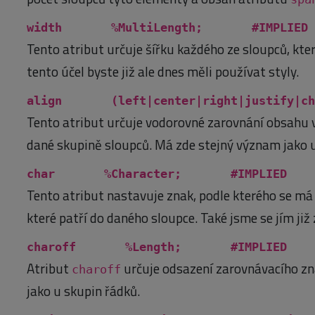
width %MultiLength; #IMPLIED
Tento atribut určuje šířku každého ze sloupců, kte
tento účel byste již ale dnes měli používat styly.
align (left|center|right|justify
Tento atribut určuje vodorovné zarovnání obsahu v
dané skupině sloupců. Má zde stejný význam jako u
char %Character; #IMPLIED
Tento atribut nastavuje znak, podle kterého se má
které patří do daného sloupce. Také jsme se jím již
charoff %Length; #IMPLIED
Atribut
určuje odsazení zarovnávacího zn
charoff
jako u skupin řádků.