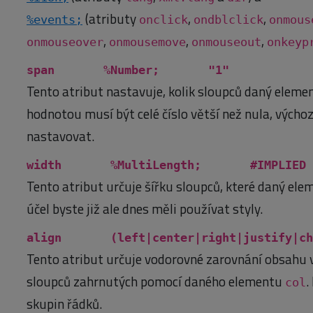
(atributy
,
,
%events;
onclick
ondblclick
onmous
,
,
,
onmouseover
onmousemove
onmouseout
onkeyp
span %Number; "1"
Tento atribut nastavuje, kolik sloupců daný eleme
hodnotou musí být celé číslo větší než nula, vých
nastavovat.
width %MultiLength; #IMPLIED
Tento atribut určuje šířku sloupců, které daný el
účel byste již ale dnes měli používat styly.
align (left|center|right|justify
Tento atribut určuje vodorovné zarovnání obsahu v
sloupců zahrnutých pomocí daného elementu
.
col
skupin řádků.