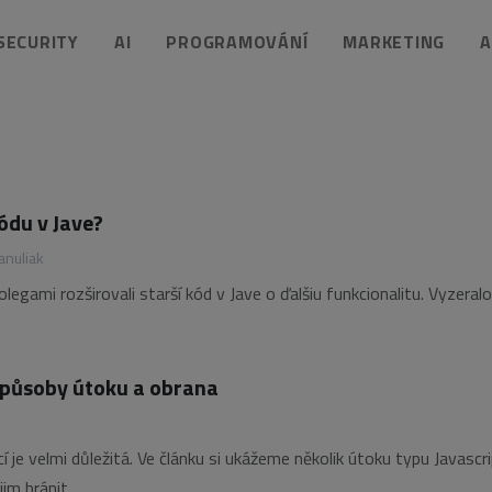
 SECURITY
AI
PROGRAMOVÁNÍ
MARKETING
A
ódu v Jave?
anuliak
egami rozširovali starší kód v Jave o ďalšiu funkcionalitu. Vyzeral
 způsoby útoku a obrana
je velmi důležitá. Ve článku si ukážeme několik útoku typu Javascr
jim bránit.