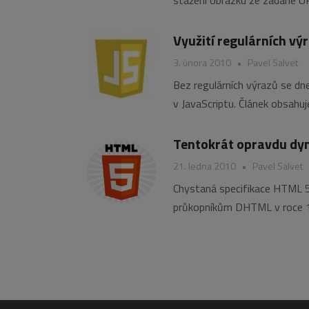
Využití regulárních vý
3. února 2010
•
Pavel Salvet
Bez regulárních výrazů se dn
v JavaScriptu. Článek obsahuj
Tentokrát opravdu d
21. ledna 2010
•
Pavel Salvet
Chystaná specifikace HTML 5 
průkopníkům DHTML v roce 19