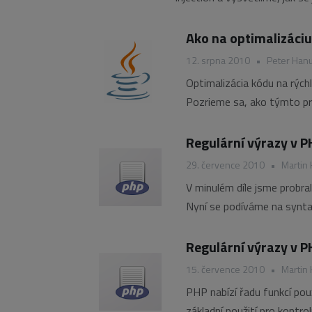
Ako na optimalizáciu
12. srpna 2010
•
Peter Hanu
Optimalizácia kódu na rých
Pozrieme sa, ako týmto p
Regulární výrazy v PH
29. července 2010
•
Martin 
V minulém díle jsme probral
Nyní se podíváme na synta
Regulární výrazy v P
15. července 2010
•
Martin 
PHP nabízí řadu funkcí použ
základní použití pro kontr