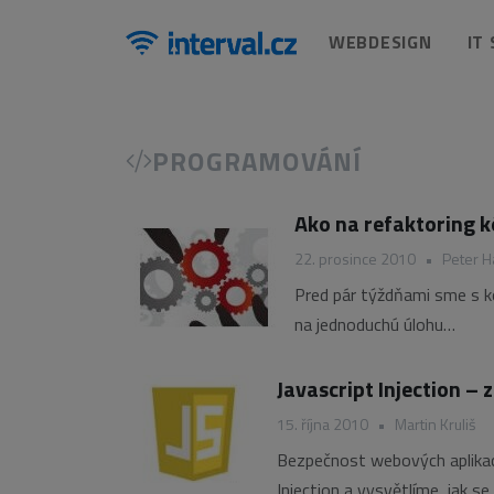
WEBDESIGN
IT
PROGRAMOVÁNÍ
Ako na refaktoring k
22. prosince 2010
•
Peter H
Pred pár týždňami sme s kol
na jednoduchú úlohu…
Javascript Injection –
15. října 2010
•
Martin Kruliš
Bezpečnost webových aplikací 
Injection a vysvětlíme, jak se 