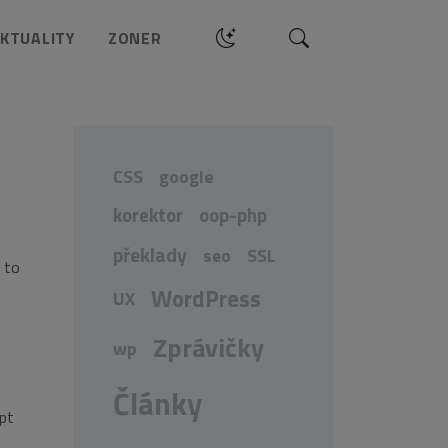
Hledat
KTUALITY
ZONER
CSS
google
korektor
oop-php
překlady
seo
SSL
o to
WordPress
UX
Zprávičky
wp
Články
ipt