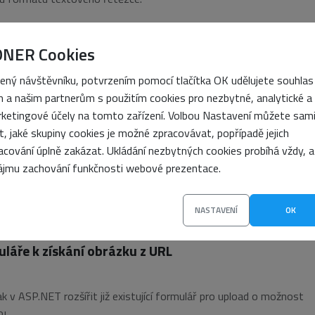
čilým JavaScriptem
ONER Cookies
ený návštěvníku, potvrzením pomocí tlačítka OK udělujete souhlas
zvíjel a začleňoval do sebe další technologie. Nejdůležitější z nich 
 a našim partnerům s použitím cookies pro nezbytné, analytické a
 nyní představíme.
ketingové účely na tomto zařízení. Volbou Nastavení můžete sam
it, jaké skupiny cookies je možné zpracovávat, popřípadě jejich
ení pouze záležitost Google
acování úplně zakázat. Ukládání nezbytných cookies probíhá vždy, a
ájmu zachování funkčnosti webové prezentace.
an
 z detailů, které musejí brát v potaz vývojáři webů při snaze, aby
d možno jen příjemné a uspokojující.
NASTAVENÍ
OK
láře k získání obrázku z URL
k v ASP.NET rozšířit již existující formulář pro upload o možnost
RL.