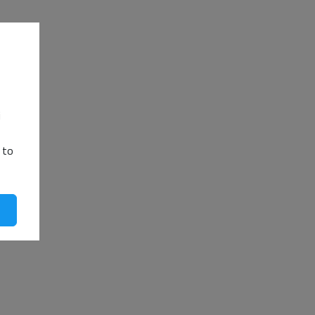
(DOM,
i
 to