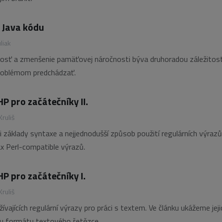
 Java kódu
liak
losť a zmenšenie pamäťovej náročnosti býva druhoradou záležitost
roblémom predchádzať.
P pro začátečníky II.
Kruliš
i základy syntaxe a nejjednodušší způsob použití regulárních výrazů
x Perl-compatible výrazů.
HP pro začátečníky I.
Kruliš
ívajících regulární výrazy pro práci s textem. Ve článku ukážeme jeji
olu formátu textového řetězce.