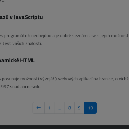
razů v JavaScriptu
es programátoři neobejdou a je dobré seznámit se s jejich možnost
e test vašich znalostí.
ynamické HTML
posunuje možnosti vývojářů webových aplikací na hranice, o nichž
97 snad ani nesnilo.
1
…
8
9
10