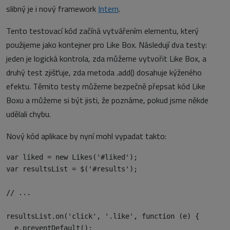
slibný je i nový framework
Intern
.
Tento testovací kód začíná vytvářením elementu, který
použijeme jako kontejner pro Like Box. Následují dva testy:
jeden je logická kontrola, zda můžeme vytvořit Like Box, a
druhý test zjišťuje, zda metoda .add() dosahuje kýženého
efektu. Těmito testy můžeme bezpečně přepsat kód Like
Boxu a můžeme si být jisti, že poznáme, pokud jsme někde
udělali chybu.
Nový kód aplikace by nyní mohl vypadat takto:
var liked = new Likes('#liked');

var resultsList = $('#results');

// ...

resultsList.on('click', '.like', function (e) {

  e.preventDefault();
