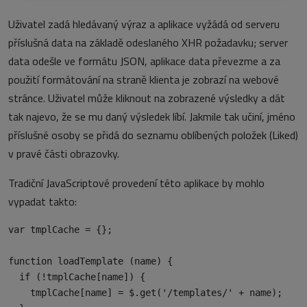
Uživatel zadá hledávaný výraz a aplikace vyžádá od serveru
příslušná data na základě odeslaného XHR požadavku; server
data odešle ve formátu JSON, aplikace data převezme a za
použití formátování na straně klienta je zobrazí na webové
stránce. Uživatel může kliknout na zobrazené výsledky a dát
tak najevo, že se mu daný výsledek líbí. Jakmile tak učiní, jméno
příslušné osoby se přidá do seznamu oblíbených položek (Liked)
v pravé části obrazovky.
Tradiční JavaScriptové provedení této aplikace by mohlo
vypadat takto:
var tmplCache = {};

function loadTemplate (name) {

  if (!tmplCache[name]) {

    tmplCache[name] = $.get('/templates/' + name);
