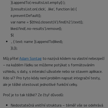
}).appendTo( resultsList.empty() );
});resultsList.on(‚click‘, ‚.like‘, function (e) {
e.preventDefault();
var name = $(this).closest(‚li‘).find(‚h2‘).text();
liked.find(‚.no-results‘).remove();
$(‚
‚, { text: name }).appendTo(liked);
});});
Můj přítel
Adam Sontag
to nazývá kódem na vlastní nebezpečí
– na každém řádku se můžeme potýkat s formátováním
vzhledu, s daty, s interakcí uživatele nebo se stavem aplikace.
Kdo ví? Pro tyto kódy není problém napsat integrační testy,
ale je těžké otestovat jednotlivé funkční celky.
Proč je to tak těžké? Ze čtyř důvodů:
Nedostatečná vnitřní struktura – téměř vše se odehrává