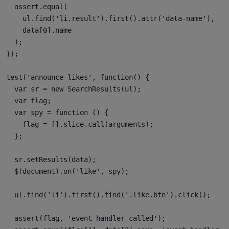
  assert.equal(

    ul.find('li.result').first().attr('data-name'),

    data[0].name

  );

});

test('announce likes', function() {

  var sr = new SearchResults(ul);

  var flag;

  var spy = function () {

    flag = [].slice.call(arguments);

  };

  sr.setResults(data);

  $(document).on('like', spy);

  ul.find('li').first().find('.like.btn').click();

  assert(flag, 'event handler called');
