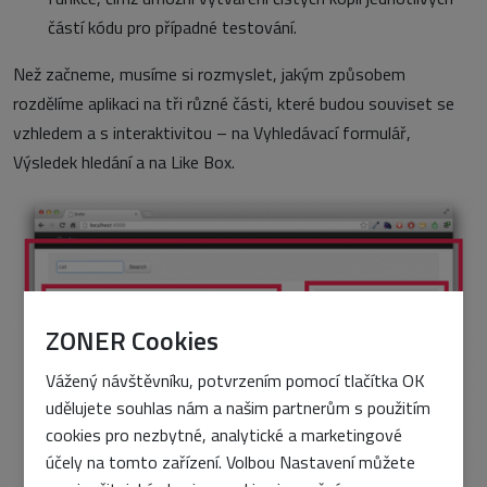
částí kódu pro případné testování.
Než začneme, musíme si rozmyslet, jakým způsobem
rozdělíme aplikaci na tři různé části, které budou souviset se
vzhledem a s interaktivitou – na Vyhledávací formulář,
Výsledek hledání a na Like Box.
ZONER Cookies
Vážený návštěvníku, potvrzením pomocí tlačítka OK
udělujete souhlas nám a našim partnerům s použitím
cookies pro nezbytné, analytické a marketingové
účely na tomto zařízení. Volbou Nastavení můžete