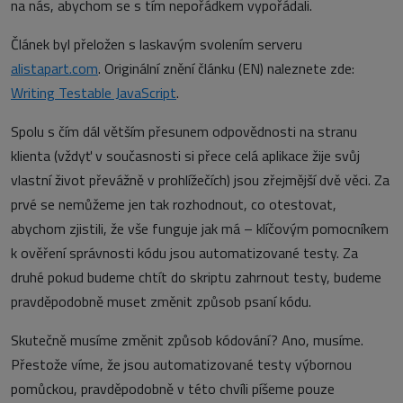
na nás, abychom se s tím nepořádkem vypořádali.
Článek byl přeložen s laskavým svolením serveru
alistapart.com
. Originální znění článku (EN) naleznete zde:
Writing Testable JavaScript
.
Spolu s čím dál větším přesunem odpovědnosti na stranu
klienta (vždyť v současnosti si přece celá aplikace žije svůj
vlastní život převážně v prohlížečích) jsou zřejmější dvě věci. Za
prvé se nemůžeme jen tak rozhodnout, co otestovat,
abychom zjistili, že vše funguje jak má – klíčovým pomocníkem
k ověření správnosti kódu jsou automatizované testy. Za
druhé pokud budeme chtít do skriptu zahrnout testy, budeme
pravděpodobně muset změnit způsob psaní kódu.
Skutečně musíme změnit způsob kódování? Ano, musíme.
Přestože víme, že jsou automatizované testy výbornou
pomůckou, pravděpodobně v této chvíli píšeme pouze