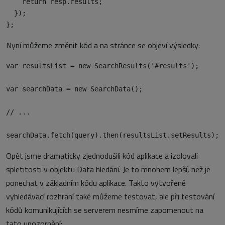
    return resp.results;

  });

Nyní můžeme změnit kód a na stránce se objeví výsledky:
var resultsList = new SearchResults('#results');

var searchData = new SearchData();

// ...

Opět jsme dramaticky zjednodušili kód aplikace a izolovali
spletitosti v objektu Data hledání. Je to mnohem lepší, než je
ponechat v základním kódu aplikace. Takto vytvořené
vyhledávací rozhraní také můžeme testovat, ale při testování
kódů komunikujících se serverem nesmíme zapomenout na
tato upozornění: