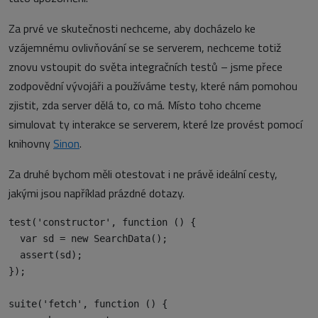
Za prvé ve skutečnosti nechceme, aby docházelo ke
vzájemnému ovlivňování se se serverem, nechceme totiž
znovu vstoupit do světa integračních testů – jsme přece
zodpovědní vývojáři a používáme testy, které nám pomohou
zjistit, zda server dělá to, co má. Místo toho chceme
simulovat ty interakce se serverem, které lze provést pomocí
knihovny
Sinon
.
Za druhé bychom měli otestovat i ne právě ideální cesty,
jakými jsou například prázdné dotazy.
test('constructor', function () {

  var sd = new SearchData();

  assert(sd);

});

suite('fetch', function () {
