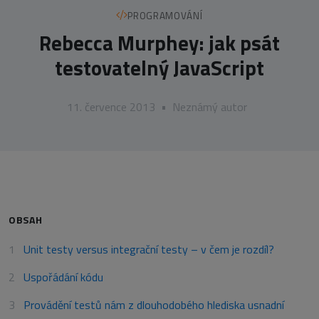
PROGRAMOVÁNÍ
Rebecca Murphey: jak psát
testovatelný JavaScript
11. července 2013
•
Neznámý autor
OBSAH
Unit testy versus integrační testy – v čem je rozdíl?
Uspořádání kódu
Provádění testů nám z dlouhodobého hlediska usnadní