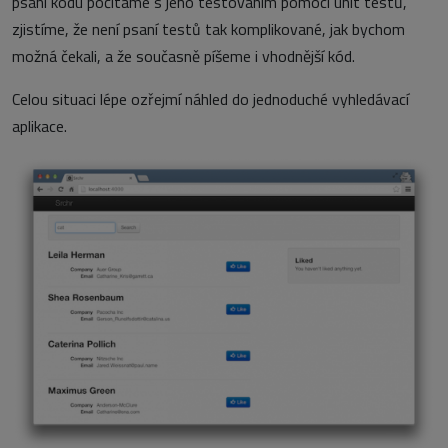
psaní kódu počítáme s jeho testováním pomocí unit testů,
zjistíme, že není psaní testů tak komplikované, jak bychom
možná čekali, a že současně píšeme i vhodnější kód.
Celou situaci lépe ozřejmí náhled do jednoduché vyhledávací
aplikace.