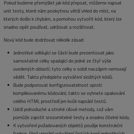
Pokud budeme přemýšlet jak kód přepsat, můžeme napsat
unit testy, které nám poskytnou větší vhled do míst, na
kterých došlo k chybám, a pomohou vytvořit kód, který lze
snadno opět používat, udržovat a rozšiřovat.
Nový kód bude dodržovat několik zásad:
Jednotlivé odlišující se části bude prezentovat jako
samostatné celky spadající do jedné ze čtyř výše
uvedených oblastí; tyto celky o sobě navzájem nemusejí
vědět. Takto předejdete vytváření složitých kódů.
Bude podporovat konfigurovatelnost oproti
komplikovanému kódování; takto se vyhnete opakování
celého HTML prostředí jen kvůli napsání testů.
Udrží jednoduché a strohé cílové metody, což vám
pomůže zajistit srozumitelné testy a snadno čitelné kódy.
K vytvoření požadovaných objektů použije konstrukční
funkce, čímž umožní vytváření čistých kopií jednotlivých