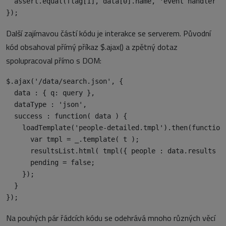
  assert.equal(flag[1], data[0].name, 'event handler re
Další zajímavou částí kódu je interakce se serverem. Původní
kód obsahoval přímý příkaz $.ajax() a zpětný dotaz
spolupracoval přímo s DOM:
$.ajax('/data/search.json', {

  data : { q: query },

  dataType : 'json',

  success : function( data ) {

    loadTemplate('people-detailed.tmpl').then(function(
      var tmpl = _.template( t );

      resultsList.html( tmpl({ people : data.results })
      pending = false;

    });

  }

Na pouhých pár řádcích kódu se odehrává mnoho různých věcí