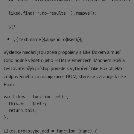
  liked.find( '.no-results' ).remove();

  $('
‚, { text: name }).appendTo(liked);});
Výsledky hledání jsou zcela propojeny s Like Boxem a musí
toho hodně vědět o jeho HTML elementech. Mnohem lepší a
testovatelnější přístup povede k vytvoření Like Box objektu
zodpovědného za manipulaci s DOM, které se vztahuje k Like
Boxu:
var Likes = function (el) {

  this.el = $(el);

  return this;

};

Likes.prototype.add = function (name) {
