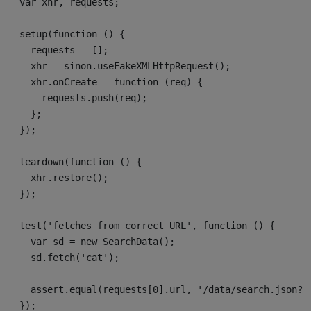
  var xhr, requests;

  setup(function () {

    requests = [];

    xhr = sinon.useFakeXMLHttpRequest();

    xhr.onCreate = function (req) {

      requests.push(req);

    };

  });

  teardown(function () {

    xhr.restore();

  });

  test('fetches from correct URL', function () {

    var sd = new SearchData();

    sd.fetch('cat');

    assert.equal(requests[0].url, '/data/search.json?q=
  });
