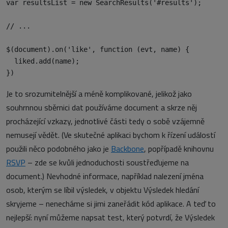
var resultsList = new SearchResults('#results');

// ...

$(document).on('like', function (evt, name) {

  liked.add(name);

Je to srozumitelnější a méně komplikované, jelikož jako
souhrnnou sběrnici dat používáme document a skrze něj
procházející vzkazy, jednotlivé části tedy o sobě vzájemně
nemusejí vědět. (Ve skutečné aplikaci bychom k řízení událostí
použili něco podobného jako je
Backbone
, popřípadě knihovnu
RSVP
– zde se kvůli jednoduchosti soustřeďujeme na
document.) Nevhodné informace, například nalezení jména
osob, kterým se líbil výsledek, v objektu Výsledek hledání
skryjeme – nenecháme si jimi zaneřádit kód aplikace. A teď to
nejlepší: nyní můžeme napsat test, který potvrdí, že Výsledek