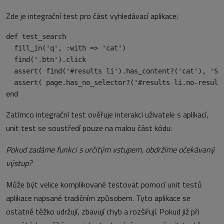
Zde je integrační test pro část vyhledávací aplikace:
def test_search

  fill_in('q', :with => 'cat')

  find('.btn').click

  assert( find('#results li').has_content?('cat'), 'Sea
  assert( page.has_no_selector?('#results li.no-results
Zatímco integrační test ověřuje interakci uživatele s aplikací,
unit test se soustředí pouze na malou část kódu:
Pokud zadáme funkci s určitým vstupem, obdržíme očekávaný
výstup?
Může být velice komplikované testovat pomocí unit testů
aplikace napsané tradičním způsobem. Tyto aplikace se
ostatně těžko udržují, zbavují chyb a rozšiřují. Pokud již při