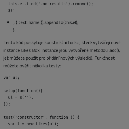
  this.el.find('.no-results').remove();

  $('
‚, { text: name }).appendTo(this.el);
};
Tento kód poskytuje konstrukční funkci, které vytvářejí nové
instance Likes Box. Instance jsou vytvořené metodou .add(),
jež můžete použít pro přidání nových výsledků. Funkčnost
můžete ověřit několika testy:
var ul;

setup(function(){

  ul = $('');

});

test('constructor', function () {

  var l = new Likes(ul);
