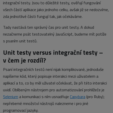
integrační testy. Jsou to důležité testy, ověřují fungování
všech částí aplikace jako jednoho celku, avšak již se nedozvíme,
zda jednotlivé části fungují tak, jak očekáváme.
Tady nastává ten správný čas pro unit testy. A dokud
nezačneme psát testovatelný JavaScript, budeme mít potíže
s psaním unit testů.
Unit testy versus integrační testy –
v čem je rozdíl?
Psaní integračních testů není nijak komplikované, jednoduše
napíšeme kód, který popisuje interakci mezi uživatelem a
aplikací a to, co by měl uživatel očekávat, že při této interakci
uvidí. Oblíbeným nástrojem pro automatizování prohlížeče je
Selenium
a komunikaci s ním usnadňuje
Capybara
(pro Ruby);
nepřeberné množství nástrojů nalezneme i pro jiné
programovací jazyky.