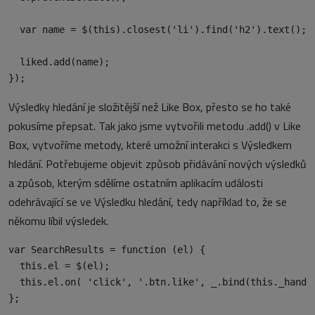
  var name = $(this).closest('li').find('h2').text();

  liked.add(name);

Výsledky hledání je složitější než Like Box, přesto se ho také
pokusíme přepsat. Tak jako jsme vytvořili metodu .add() v Like
Box, vytvoříme metody, které umožní interakci s Výsledkem
hledání. Potřebujeme objevit způsob přidávání nových výsledků
a způsob, kterým sdělíme ostatním aplikacím události
odehrávající se ve Výsledku hledání, tedy například to, že se
někomu líbil výsledek.
var SearchResults = function (el) {

  this.el = $(el);

  this.el.on( 'click', '.btn.like', _.bind(this._handle
};
