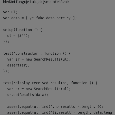
hledání funguje tak, jak jsme očekávali:
var ul;

var data = [ /* fake data here */ ];

setup(function () {

  ul = $('');

});

test('constructor', function () {

  var sr = new SearchResults(ul);

  assert(sr);

});

test('display received results', function () {

  var sr = new SearchResults(ul);

  sr.setResults(data);

  assert.equal(ul.find('.no-results').length, 0);

  assert.equal(ul.find('li.result').length, data.length