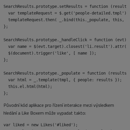
SearchResults.prototype.setResults = function (results)
  var templateRequest = $.get('people-detailed.tmpl');

  templateRequest.then( _.bind(this._populate, this, re
};

SearchResults.prototype._handleClick = function (evt) {
  var name = $(evt.target).closest('li.result').attr('d
  $(document).trigger('like', [ name ]);

};

SearchResults.prototype._populate = function (results, 
  var html = _.template(tmpl, { people: results });

  this.el.html(html);

Původní kód aplikace pro řízení interakce mezi výsledkem
hledání a Like Boxem může vypadat takto:
var liked = new Likes('#liked');
