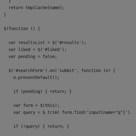
  }

  return tmplCache[name];

}

$(function () {

  var resultsList = $('#results');

  var liked = $('#liked');

  var pending = false;

  $('#searchForm').on('submit', function (e) {

    e.preventDefault();

    if (pending) { return; }

    var form = $(this);

    var query = $.trim( form.find('input[name="q"]').va
    if (!query) { return; }
