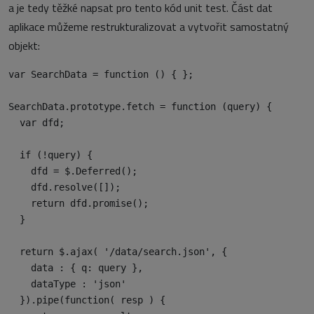
a je tedy těžké napsat pro tento kód unit test. Část dat
aplikace můžeme restrukturalizovat a vytvořit samostatný
objekt:
var SearchData = function () { };

SearchData.prototype.fetch = function (query) {

  var dfd;

  if (!query) {

    dfd = $.Deferred();

    dfd.resolve([]);

    return dfd.promise();

  }

  return $.ajax( '/data/search.json', {

    data : { q: query },

    dataType : 'json'

  }).pipe(function( resp ) {
