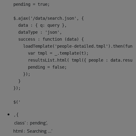
    pending = true;

    $.ajax('/data/search.json', {

      data : { q: query },

      dataType : 'json',

      success : function (data) {

        loadTemplate('people-detailed.tmpl').then(funct
          var tmpl = _.template(t);

          resultsList.html( tmpl({ people : data.result
          pending = false;

        });

      }

    });

    $('
‚, {
‚class‘ : ‚pending‘,
html : ‚Searching …‘