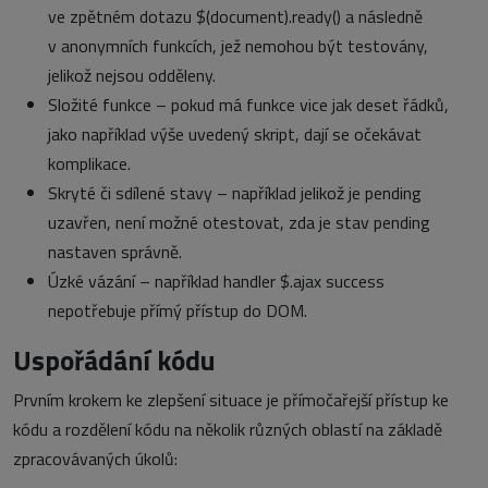
ve zpětném dotazu $(document).ready() a následně
v anonymních funkcích, jež nemohou být testovány,
jelikož nejsou odděleny.
Složité funkce – pokud má funkce vice jak deset řádků,
jako například výše uvedený skript, dají se očekávat
komplikace.
Skryté či sdílené stavy – například jelikož je pending
uzavřen, není možné otestovat, zda je stav pending
nastaven správně.
Úzké vázání – například handler $.ajax success
nepotřebuje přímý přístup do DOM.
Uspořádání kódu
Prvním krokem ke zlepšení situace je přímočařejší přístup ke
kódu a rozdělení kódu na několik různých oblastí na základě
zpracovávaných úkolů: