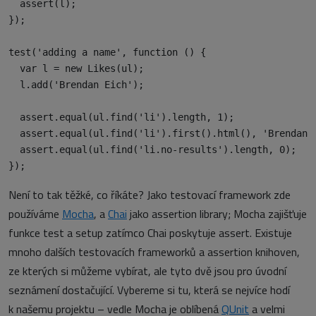
  assert(l);

});

test('adding a name', function () {

  var l = new Likes(ul);

  l.add('Brendan Eich');

  assert.equal(ul.find('li').length, 1);

  assert.equal(ul.find('li').first().html(), 'Brendan E
  assert.equal(ul.find('li.no-results').length, 0);

Není to tak těžké, co říkáte? Jako testovací framework zde
používáme
Mocha
, a
Chai
jako assertion library; Mocha zajišťuje
funkce test a setup zatímco Chai poskytuje assert. Existuje
mnoho dalších testovacích frameworků a assertion knihoven,
ze kterých si můžeme vybírat, ale tyto dvě jsou pro úvodní
seznámení dostačující. Vybereme si tu, která se nejvíce hodí
k našemu projektu – vedle Mocha je oblíbená
QUnit
a velmi